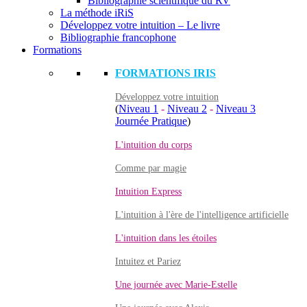
Bibliographie scientifique du RV
La méthode iRiS
Développez votre intuition – Le livre
Bibliographie francophone
Formations
FORMATIONS IRIS
Développez votre intuition
(
Niveau 1
-
Niveau 2
-
Niveau 3
Journée Pratique
)
L'intuition du corps
Comme par magie
Intuition Express
L'intuition à l'ère de l'intelligence artificielle
L'intuition dans les étoiles
Intuitez et Pariez
Une journée avec Marie-Estelle