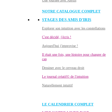
Une journée avec Alexis
NOTRE CATALOGUE COMPLET
STAGES DES AMIS D'IRIS
Explorer son intuition avec les constellations
C'est décidé, j'écris !
Aujourd'hui j'improvise !
Il était une fois, une histoire pour changer de
cap
Dessiner avec le cerveau droit
Le journal créatif© de l'intuition
Naturellement intuitif
LE CALENDRIER COMPLET