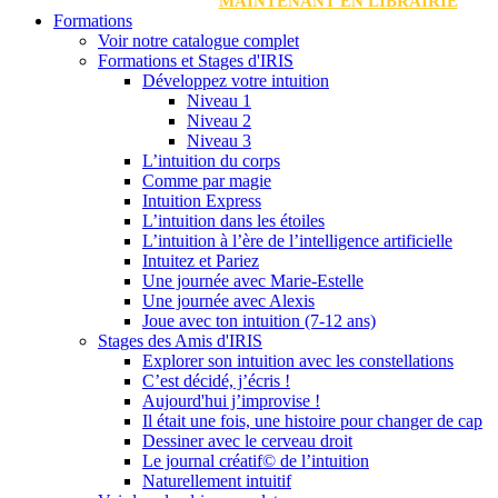
MAINTENANT EN LIBRAIRIE
Formations
Voir notre catalogue complet
Formations et Stages d'IRIS
Développez votre intuition
Niveau 1
Niveau 2
Niveau 3
L’intuition du corps
Comme par magie
Intuition Express
L’intuition dans les étoiles
L’intuition à l’ère de l’intelligence artificielle
Intuitez et Pariez
Une journée avec Marie-Estelle
Une journée avec Alexis
Joue avec ton intuition (7-12 ans)
Stages des Amis d'IRIS
Explorer son intuition avec les constellations
C’est décidé, j’écris !
Aujourd'hui j’improvise !
Il était une fois, une histoire pour changer de cap
Dessiner avec le cerveau droit
Le journal créatif© de l’intuition
Naturellement intuitif