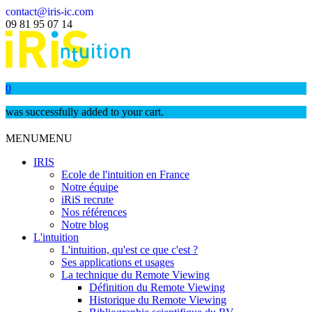
contact@iris-ic.com
09 81 95 07 14
0
was successfully added to your cart.
MENU
MENU
IRIS
Ecole de l'intuition en France
Notre équipe
iRiS recrute
Nos références
Notre blog
L'intuition
L'intuition, qu'est ce que c'est ?
Ses applications et usages
La technique du Remote Viewing
Définition du Remote Viewing
Historique du Remote Viewing