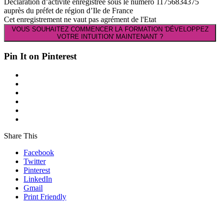
Déclaration d’activité enregistrée sous le numéro 11756834375
auprès du préfet de région d’Ile de France
Cet enregistrement ne vaut pas agrément de l'Etat
VOUS SOUHAITEZ COMMENCER LA FORMATION 'DÉVELOPPEZ
VOTRE INTUITION' MAINTENANT ?
Pin It on Pinterest
Share This
Facebook
Twitter
Pinterest
LinkedIn
Gmail
Print Friendly