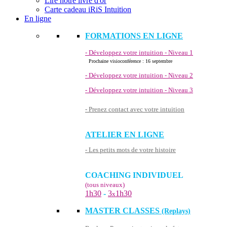
Lire notre livre d'or
Carte cadeau iRiS Intuition
En ligne
FORMATIONS EN LIGNE
- Développez votre intuition - Niveau 1
Prochaine visioconférence : 16 septembre
- Développez votre intuition - Niveau 2
- Développez votre intuition - Niveau 3
- Prenez contact avec votre intuition
ATELIER EN LIGNE
- Les petits mots de votre histoire
COACHING INDIVIDUEL
(tous niveaux)
1h30
-
3
1h30
x
MASTER CLASSES
(Replays)