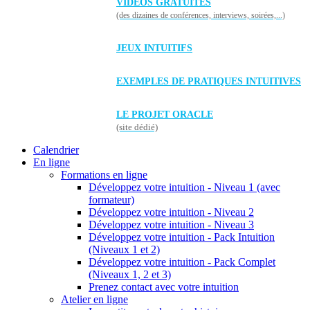
VIDÉOS GRATUITES
(des dizaines de conférences, interviews, soirées,...)
JEUX INTUITIFS
EXEMPLES DE PRATIQUES INTUITIVES
LE PROJET ORACLE
(site dédié)
Calendrier
En ligne
Formations en ligne
Développez votre intuition - Niveau 1 (avec
formateur)
Développez votre intuition - Niveau 2
Développez votre intuition - Niveau 3
Développez votre intuition - Pack Intuition
(Niveaux 1 et 2)
Développez votre intuition - Pack Complet
(Niveaux 1, 2 et 3)
Prenez contact avec votre intuition
Atelier en ligne