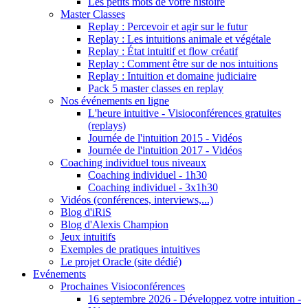
Les petits mots de votre histoire
Master Classes
Replay : Percevoir et agir sur le futur
Replay : Les intuitions animale et végétale
Replay : État intuitif et flow créatif
Replay : Comment être sur de nos intuitions
Replay : Intuition et domaine judiciaire
Pack 5 master classes en replay
Nos événements en ligne
L'heure intuitive - Visioconférences gratuites
(replays)
Journée de l'intuition 2015 - Vidéos
Journée de l'intuition 2017 - Vidéos
Coaching individuel tous niveaux
Coaching individuel - 1h30
Coaching individuel - 3x1h30
Vidéos (conférences, interviews,...)
Blog d'iRiS
Blog d'Alexis Champion
Jeux intuitifs
Exemples de pratiques intuitives
Le projet Oracle (site dédié)
Evénements
Prochaines Visioconférences
16 septembre 2026 - Développez votre intuition -