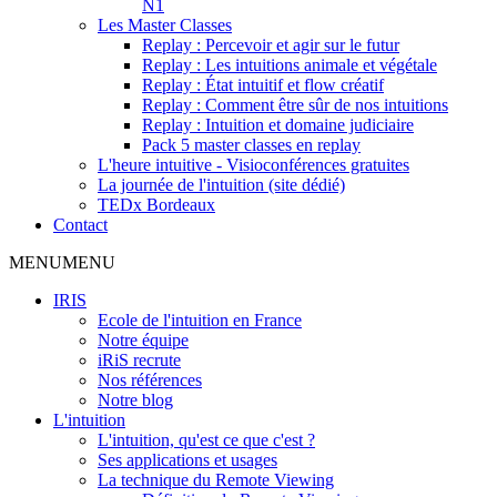
N1
Les Master Classes
Replay : Percevoir et agir sur le futur
Replay : Les intuitions animale et végétale
Replay : État intuitif et flow créatif
Replay : Comment être sûr de nos intuitions
Replay : Intuition et domaine judiciaire
Pack 5 master classes en replay
L'heure intuitive - Visioconférences gratuites
La journée de l'intuition (site dédié)
TEDx Bordeaux
Contact
MENU
MENU
IRIS
Ecole de l'intuition en France
Notre équipe
iRiS recrute
Nos références
Notre blog
L'intuition
L'intuition, qu'est ce que c'est ?
Ses applications et usages
La technique du Remote Viewing