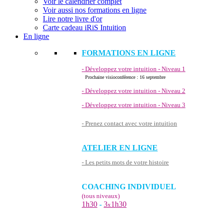
Voir le calendrier complet
Voir aussi nos formations en ligne
Lire notre livre d'or
Carte cadeau iRiS Intuition
En ligne
FORMATIONS EN LIGNE
- Développez votre intuition - Niveau 1
Prochaine visioconférence : 16 septembre
- Développez votre intuition - Niveau 2
- Développez votre intuition - Niveau 3
- Prenez contact avec votre intuition
ATELIER EN LIGNE
- Les petits mots de votre histoire
COACHING INDIVIDUEL
(tous niveaux)
1h30
-
3
1h30
x