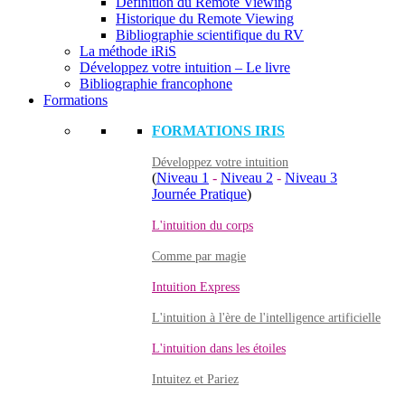
Définition du Remote Viewing
Historique du Remote Viewing
Bibliographie scientifique du RV
La méthode iRiS
Développez votre intuition – Le livre
Bibliographie francophone
Formations
FORMATIONS IRIS
Développez votre intuition
(
Niveau 1
-
Niveau 2
-
Niveau 3
Journée Pratique
)
L'intuition du corps
Comme par magie
Intuition Express
L'intuition à l'ère de l'intelligence artificielle
L'intuition dans les étoiles
Intuitez et Pariez