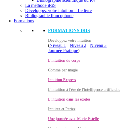
Bibliographie scientifique du RV
La méthode iRiS
Développez votre intuition – Le livre
Bibliographie francophone
Formations
FORMATIONS IRIS
Développez votre intuition
(
Niveau 1
-
Niveau 2
-
Niveau 3
Journée Pratique
)
L'intuition du corps
Comme par magie
Intuition Express
L'intuition à l'ère de l'intelligence artificielle
L'intuition dans les étoiles
Intuitez et Pariez
Une journée avec Marie-Estelle