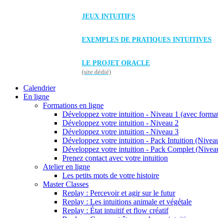
JEUX INTUITIFS
EXEMPLES DE PRATIQUES INTUITIVES
LE PROJET ORACLE
(site dédié)
Calendrier
En ligne
Formations en ligne
Développez votre intuition - Niveau 1 (avec forma
Développez votre intuition - Niveau 2
Développez votre intuition - Niveau 3
Développez votre intuition - Pack Intuition (Niveau
Développez votre intuition - Pack Complet (Niveau
Prenez contact avec votre intuition
Atelier en ligne
Les petits mots de votre histoire
Master Classes
Replay : Percevoir et agir sur le futur
Replay : Les intuitions animale et végétale
Replay : État intuitif et flow créatif