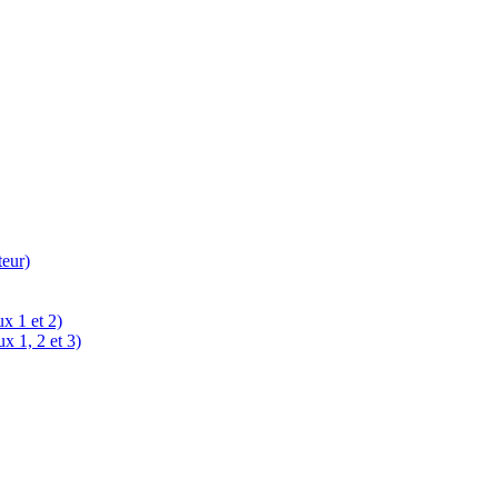
teur)
x 1 et 2)
x 1, 2 et 3)