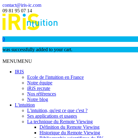
contact@iris-ic.com
09 81 95 07 14
0
was successfully added to your cart.
MENU
MENU
IRIS
Ecole de l'intuition en France
Notre équipe
iRiS recrute
Nos références
Notre blog
L'intuition
L'intuition, qu'est ce que c'est ?
Ses applications et usages
La technique du Remote Viewing
Définition du Remote Viewing
Historique du Remote Viewing