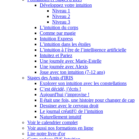
Développez votre intuition
Niveau 1
Niveau 2
Niveau 3
L’intuition du corps
Comme par magie
Intuition Express
L’intuition dans les étoiles
L’intuition à l’ère de l’intelligence artificielle
Intuitez et Pariez
Une journée avec Marie-Estelle
Une journée avec Alexis
Joue avec ton intuition (7-12 ans)
Stages des Amis d'IRIS
Explorer son intuition avec les constellations
C’est décidé, j’écris !
Aujourd'hui j’improvise !
Il était une fois, une histoire pour changer de cap
Dessiner avec le cerveau droit
Le journal créatif© de l’intuition
Naturellement intuitif
Voir le calendrier complet
Voir aussi nos formations en ligne
Lire notre livre d'or