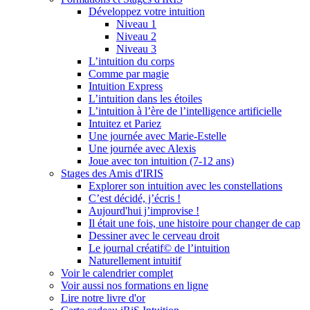
Développez votre intuition
Niveau 1
Niveau 2
Niveau 3
L’intuition du corps
Comme par magie
Intuition Express
L’intuition dans les étoiles
L’intuition à l’ère de l’intelligence artificielle
Intuitez et Pariez
Une journée avec Marie-Estelle
Une journée avec Alexis
Joue avec ton intuition (7-12 ans)
Stages des Amis d'IRIS
Explorer son intuition avec les constellations
C’est décidé, j’écris !
Aujourd'hui j’improvise !
Il était une fois, une histoire pour changer de cap
Dessiner avec le cerveau droit
Le journal créatif© de l’intuition
Naturellement intuitif
Voir le calendrier complet
Voir aussi nos formations en ligne
Lire notre livre d'or