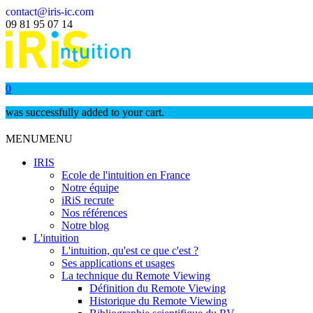
contact@iris-ic.com
09 81 95 07 14
0
was successfully added to your cart.
MENU
MENU
IRIS
Ecole de l'intuition en France
Notre équipe
iRiS recrute
Nos références
Notre blog
L'intuition
L'intuition, qu'est ce que c'est ?
Ses applications et usages
La technique du Remote Viewing
Définition du Remote Viewing
Historique du Remote Viewing