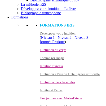
Bibliographie scientifique du RV
La méthode iRiS
Développez votre intuition – Le livre
Bibliographie francophone
Formations
FORMATIONS IRIS
Développez votre intuition
(
Niveau 1
-
Niveau 2
-
Niveau 3
Journée Pratique
)
L'intuition du corps
Comme par magie
Intuition Express
L'intuition à l'ère de l'intelligence artificielle
L'intuition dans les étoiles
Intuitez et Pariez
Une journée avec Marie-Estelle