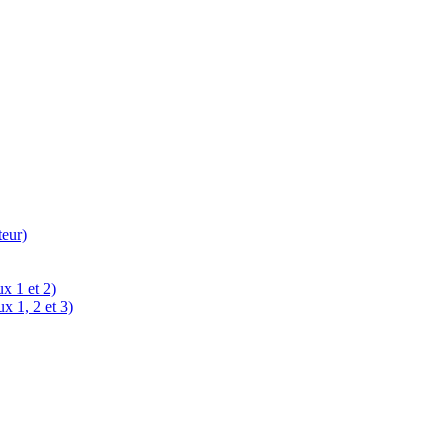
teur)
x 1 et 2)
x 1, 2 et 3)