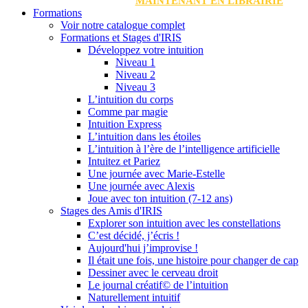
MAINTENANT EN LIBRAIRIE
Formations
Voir notre catalogue complet
Formations et Stages d'IRIS
Développez votre intuition
Niveau 1
Niveau 2
Niveau 3
L’intuition du corps
Comme par magie
Intuition Express
L’intuition dans les étoiles
L’intuition à l’ère de l’intelligence artificielle
Intuitez et Pariez
Une journée avec Marie-Estelle
Une journée avec Alexis
Joue avec ton intuition (7-12 ans)
Stages des Amis d'IRIS
Explorer son intuition avec les constellations
C’est décidé, j’écris !
Aujourd'hui j’improvise !
Il était une fois, une histoire pour changer de cap
Dessiner avec le cerveau droit
Le journal créatif© de l’intuition
Naturellement intuitif