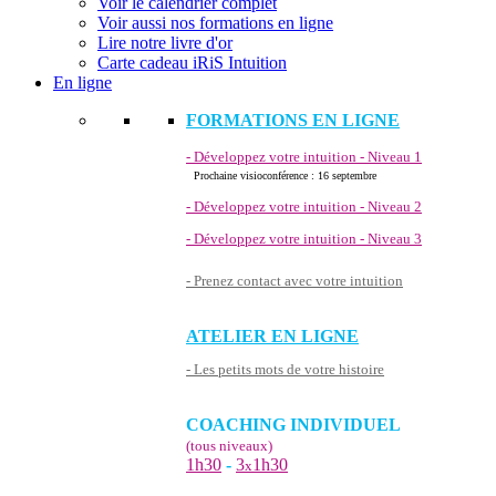
Voir le calendrier complet
Voir aussi nos formations en ligne
Lire notre livre d'or
Carte cadeau iRiS Intuition
En ligne
FORMATIONS EN LIGNE
- Développez votre intuition - Niveau 1
Prochaine visioconférence : 16 septembre
- Développez votre intuition - Niveau 2
- Développez votre intuition - Niveau 3
- Prenez contact avec votre intuition
ATELIER EN LIGNE
- Les petits mots de votre histoire
COACHING INDIVIDUEL
(tous niveaux)
1h30
-
3
1h30
x