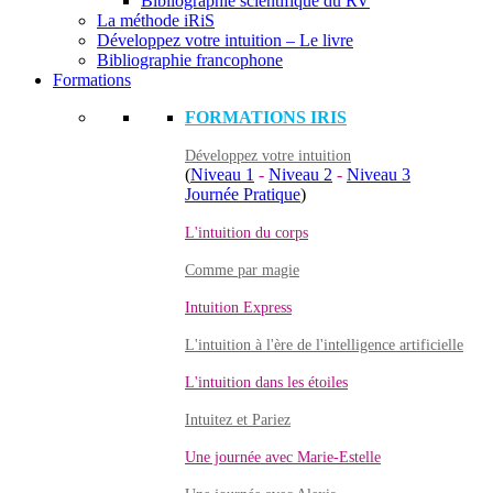
Bibliographie scientifique du RV
La méthode iRiS
Développez votre intuition – Le livre
Bibliographie francophone
Formations
FORMATIONS IRIS
Développez votre intuition
(
Niveau 1
-
Niveau 2
-
Niveau 3
Journée Pratique
)
L'intuition du corps
Comme par magie
Intuition Express
L'intuition à l'ère de l'intelligence artificielle
L'intuition dans les étoiles
Intuitez et Pariez
Une journée avec Marie-Estelle