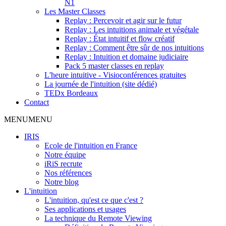
N1
Les Master Classes
Replay : Percevoir et agir sur le futur
Replay : Les intuitions animale et végétale
Replay : État intuitif et flow créatif
Replay : Comment être sûr de nos intuitions
Replay : Intuition et domaine judiciaire
Pack 5 master classes en replay
L'heure intuitive - Visioconférences gratuites
La journée de l'intuition (site dédié)
TEDx Bordeaux
Contact
MENU
MENU
IRIS
Ecole de l'intuition en France
Notre équipe
iRiS recrute
Nos références
Notre blog
L'intuition
L'intuition, qu'est ce que c'est ?
Ses applications et usages
La technique du Remote Viewing