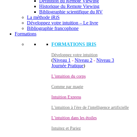
Définition du Remote Viewing
Historique du Remote Viewing
Bibliographie scientifique du RV
La méthode iRiS
Développez votre intuition – Le livre
Bibliographie francophone
Formations
FORMATIONS IRIS
Développez votre intuition
(
Niveau 1
-
Niveau 2
-
Niveau 3
Journée Pratique
)
L'intuition du corps
Comme par magie
Intuition Express
L'intuition à l'ère de l'intelligence artificielle
L'intuition dans les étoiles
Intuitez et Pariez