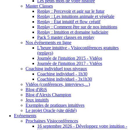
Les petits mots de votre histoire
Master Classes
Replay : Percevoir et agir sur le futur
Replay : Les intuitions animale et végétale
Replay : État intuitif et flow créatif
Replay : Comment être sur de nos intuitions
Replay : Intuition et domaine judiciaire
Pack 5 master classes en replay
Nos événements en ligne
L'heure intuitive - Visioconférences gratuites
(replays)
Journée de l'intuition 2015 - Vidéos
Journée de l'intuition 2017 - Vidéos
Coaching individuel tous niveaux
Coaching individuel - 1h30
Coaching individuel - 3x1h30
Vidéos (conférences, interviews,...)
Blog d'iRiS
Blog d'Alexis Champion
Jeux intuitifs
Exemples de pratiques intuitives
Le projet Oracle (site dédié)
Evénements
Prochaines Visioconférences
16 septembre 2026 - Développez votre intuition -