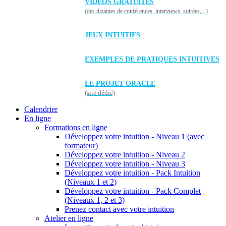
VIDÉOS GRATUITES
(des dizaines de conférences, interviews, soirées,...)
JEUX INTUITIFS
EXEMPLES DE PRATIQUES INTUITIVES
LE PROJET ORACLE
(site dédié)
Calendrier
En ligne
Formations en ligne
Développez votre intuition - Niveau 1 (avec
formateur)
Développez votre intuition - Niveau 2
Développez votre intuition - Niveau 3
Développez votre intuition - Pack Intuition
(Niveaux 1 et 2)
Développez votre intuition - Pack Complet
(Niveaux 1, 2 et 3)
Prenez contact avec votre intuition
Atelier en ligne