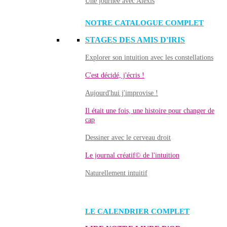
Une journée avec Alexis
NOTRE CATALOGUE COMPLET
STAGES DES AMIS D'IRIS
Explorer son intuition avec les constellations
C'est décidé, j'écris !
Aujourd'hui j'improvise !
Il était une fois, une histoire pour changer de
cap
Dessiner avec le cerveau droit
Le journal créatif© de l'intuition
Naturellement intuitif
LE CALENDRIER COMPLET