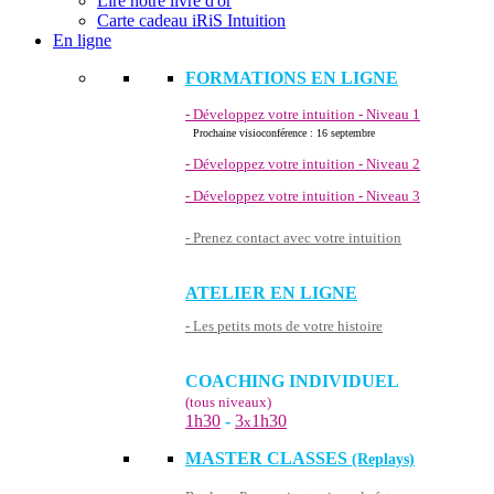
Lire notre livre d'or
Carte cadeau iRiS Intuition
En ligne
FORMATIONS EN LIGNE
- Développez votre intuition - Niveau 1
Prochaine visioconférence : 16 septembre
- Développez votre intuition - Niveau 2
- Développez votre intuition - Niveau 3
- Prenez contact avec votre intuition
ATELIER EN LIGNE
- Les petits mots de votre histoire
COACHING INDIVIDUEL
(tous niveaux)
1h30
-
3
1h30
x
MASTER CLASSES
(Replays)