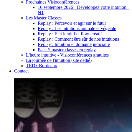
Prochaines Visioconférences
16 septembre 2026 - Développez votre intuition -
N1
Les Master Classes
Replay : Percevoir et agir sur le futur
Replay : Les intuitions animale et végétale
Replay : État intuitif et flow créatif
Replay : Comment être sûr de nos intuitions
Replay : Intuition et domaine judiciaire
Pack 5 master classes en replay
L'heure intuitive - Visioconférences gratuites
La journée de l'intuition (site dédié)
TEDx Bordeaux
Contact