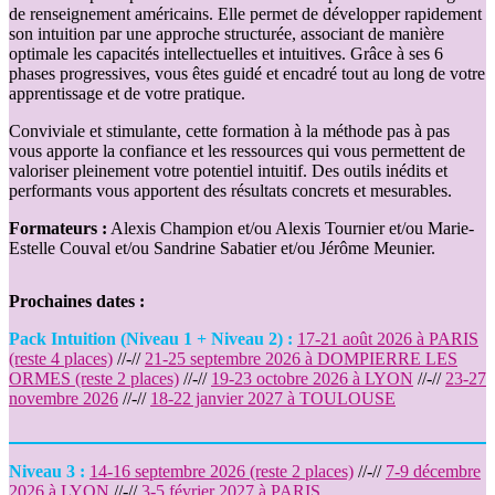
de renseignement américains. Elle permet de développer rapidement
son intuition par une approche structurée, associant de manière
optimale les capacités intellectuelles et intuitives. Grâce à ses 6
phases progressives, vous êtes guidé et encadré tout au long de votre
apprentissage et de votre pratique.
Conviviale et stimulante, cette formation à la méthode pas à pas
vous apporte la confiance et les ressources qui vous permettent de
valoriser pleinement votre potentiel intuitif. Des outils inédits et
performants vous apportent des résultats concrets et mesurables.
Formateurs :
Alexis Champion et/ou Alexis Tournier et/ou Marie-
Estelle Couval et/ou Sandrine Sabatier et/ou Jérôme Meunier.
Prochaines dates :
Pack Intuition (Niveau 1 + Niveau 2) :
17-21 août 2026 à PARIS
(reste 4 places)
//-//
21-25 septembre 2026 à DOMPIERRE LES
ORMES (reste 2 places)
//-//
19-23 octobre 2026 à LYON
//-//
23-27
novembre 2026
//-//
18-22 janvier 2027 à TOULOUSE
Niveau 3 :
14-16 septembre 2026 (reste 2 places)
//-//
7-9 décembre
2026 à LYON
//-//
3-5 février 2027 à PARIS