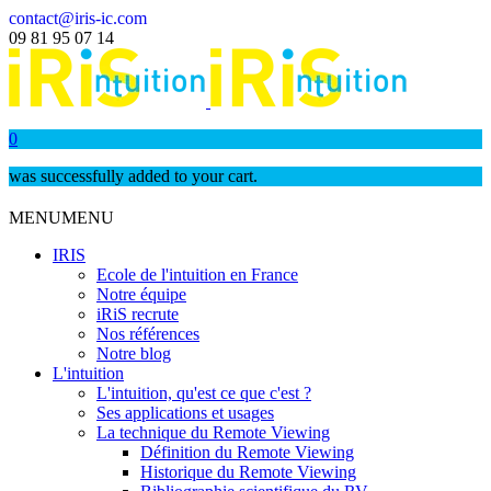
contact@iris-ic.com
09 81 95 07 14
0
was successfully added to your cart.
MENU
MENU
IRIS
Ecole de l'intuition en France
Notre équipe
iRiS recrute
Nos références
Notre blog
L'intuition
L'intuition, qu'est ce que c'est ?
Ses applications et usages
La technique du Remote Viewing
Définition du Remote Viewing
Historique du Remote Viewing