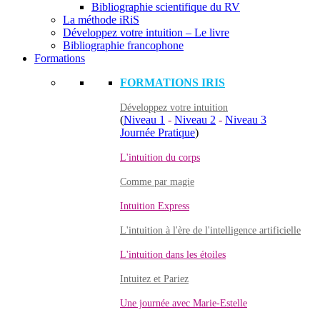
Bibliographie scientifique du RV
La méthode iRiS
Développez votre intuition – Le livre
Bibliographie francophone
Formations
FORMATIONS IRIS
Développez votre intuition
(
Niveau 1
-
Niveau 2
-
Niveau 3
Journée Pratique
)
L'intuition du corps
Comme par magie
Intuition Express
L'intuition à l'ère de l'intelligence artificielle
L'intuition dans les étoiles
Intuitez et Pariez
Une journée avec Marie-Estelle