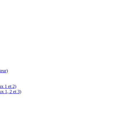
teur)
x 1 et 2)
x 1, 2 et 3)