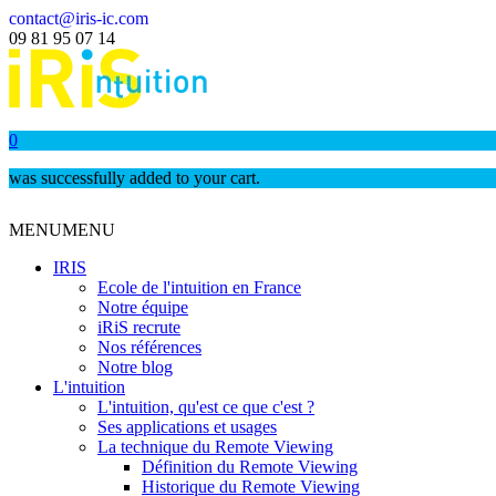
contact@iris-ic.com
09 81 95 07 14
0
was successfully added to your cart.
MENU
MENU
IRIS
Ecole de l'intuition en France
Notre équipe
iRiS recrute
Nos références
Notre blog
L'intuition
L'intuition, qu'est ce que c'est ?
Ses applications et usages
La technique du Remote Viewing
Définition du Remote Viewing
Historique du Remote Viewing