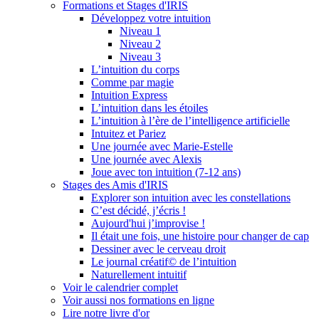
Formations et Stages d'IRIS
Développez votre intuition
Niveau 1
Niveau 2
Niveau 3
L’intuition du corps
Comme par magie
Intuition Express
L’intuition dans les étoiles
L’intuition à l’ère de l’intelligence artificielle
Intuitez et Pariez
Une journée avec Marie-Estelle
Une journée avec Alexis
Joue avec ton intuition (7-12 ans)
Stages des Amis d'IRIS
Explorer son intuition avec les constellations
C’est décidé, j’écris !
Aujourd'hui j’improvise !
Il était une fois, une histoire pour changer de cap
Dessiner avec le cerveau droit
Le journal créatif© de l’intuition
Naturellement intuitif
Voir le calendrier complet
Voir aussi nos formations en ligne
Lire notre livre d'or