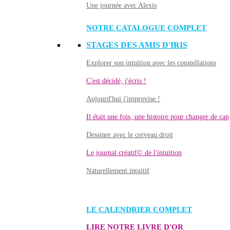
Une journée avec Alexis
NOTRE CATALOGUE COMPLET
STAGES DES AMIS D'IRIS
Explorer son intuition avec les constellations
C'est décidé, j'écris !
Aujourd'hui j'improvise !
Il était une fois, une histoire pour changer de cap
Dessiner avec le cerveau droit
Le journal créatif© de l'intuition
Naturellement intuitif
LE CALENDRIER COMPLET
LIRE NOTRE LIVRE D'OR