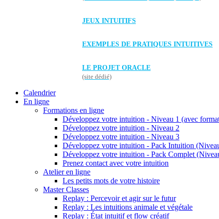
JEUX INTUITIFS
EXEMPLES DE PRATIQUES INTUITIVES
LE PROJET ORACLE
(site dédié)
Calendrier
En ligne
Formations en ligne
Développez votre intuition - Niveau 1 (avec forma
Développez votre intuition - Niveau 2
Développez votre intuition - Niveau 3
Développez votre intuition - Pack Intuition (Niveau
Développez votre intuition - Pack Complet (Niveau
Prenez contact avec votre intuition
Atelier en ligne
Les petits mots de votre histoire
Master Classes
Replay : Percevoir et agir sur le futur
Replay : Les intuitions animale et végétale
Replay : État intuitif et flow créatif