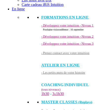
Lire notre livre d'or
Carte cadeau iRiS Intuition
En ligne
FORMATIONS EN LIGNE
- Développez votre intuition - Niveau 1
Prochaine visioconférence : 16 septembre
- Développez votre intuition - Niveau 2
- Développez votre intuition - Niveau 3
- Prenez contact avec votre intuition
ATELIER EN LIGNE
- Les petits mots de votre histoire
COACHING INDIVIDUEL
(tous niveaux)
1h30
-
3
1h30
x
MASTER CLASSES
(Replays)