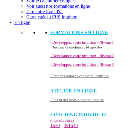
Voir le calendrier complet
Voir aussi nos formations en ligne
Lire notre livre d'or
Carte cadeau iRiS Intuition
En ligne
FORMATIONS EN LIGNE
- Développez votre intuition - Niveau 1
Prochaine visioconférence : 16 septembre
- Développez votre intuition - Niveau 2
- Développez votre intuition - Niveau 3
- Prenez contact avec votre intuition
ATELIER EN LIGNE
- Les petits mots de votre histoire
COACHING INDIVIDUEL
(tous niveaux)
1h30
-
3
1h30
x