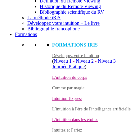
Définition du Remote Viewing
Historique du Remote Viewing
Bibliographie scientifique du RV
La méthode iRiS
Développez votre intuition – Le livre
Bibliographie francophone
Formations
FORMATIONS IRIS
Développez votre intuition
(
Niveau 1
-
Niveau 2
-
Niveau 3
Journée Pratique
)
L'intuition du corps
Comme par magie
Intuition Express
L'intuition à l'ère de l'intelligence artificielle
L'intuition dans les étoiles
Intuitez et Pariez