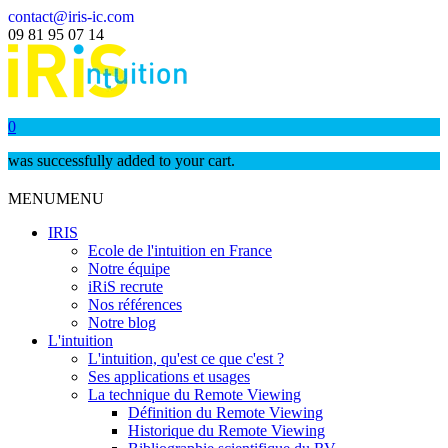
contact@iris-ic.com
09 81 95 07 14
0
was successfully added to your cart.
MENU
MENU
IRIS
Ecole de l'intuition en France
Notre équipe
iRiS recrute
Nos références
Notre blog
L'intuition
L'intuition, qu'est ce que c'est ?
Ses applications et usages
La technique du Remote Viewing
Définition du Remote Viewing
Historique du Remote Viewing