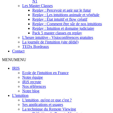
N1
Les Master Classes
Replay : Percevoir et agir sur le futur
Replay : Les intuitions animale et végétale
Replay : État intuitif et flow créatif
Replay : Comment être sûr de nos intuitions
Replay : Intuition et domaine judiciaire
Pack 5 master classes en replay
L'heure intuitive - Visioconférences gratuites
La journée de l'intuition (site dédié)
TEDx Bordeaux
Contact
MENU
MENU
IRIS
Ecole de l'intuition en France
Notre équipe
iRiS recrute
Nos références
Notre blog
L'intuition
L'intuition, qu'est ce que c'est ?
Ses applications et usages
La technique du Remote Viewing