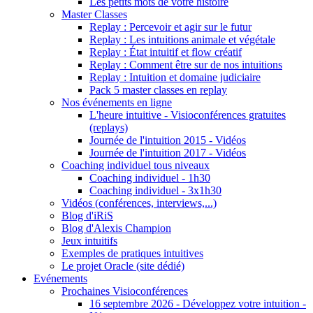
Les petits mots de votre histoire
Master Classes
Replay : Percevoir et agir sur le futur
Replay : Les intuitions animale et végétale
Replay : État intuitif et flow créatif
Replay : Comment être sur de nos intuitions
Replay : Intuition et domaine judiciaire
Pack 5 master classes en replay
Nos événements en ligne
L'heure intuitive - Visioconférences gratuites
(replays)
Journée de l'intuition 2015 - Vidéos
Journée de l'intuition 2017 - Vidéos
Coaching individuel tous niveaux
Coaching individuel - 1h30
Coaching individuel - 3x1h30
Vidéos (conférences, interviews,...)
Blog d'iRiS
Blog d'Alexis Champion
Jeux intuitifs
Exemples de pratiques intuitives
Le projet Oracle (site dédié)
Evénements
Prochaines Visioconférences
16 septembre 2026 - Développez votre intuition -