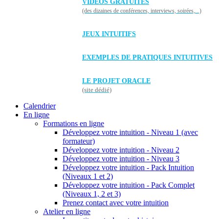
VIDÉOS GRATUITES
(des dizaines de conférences, interviews, soirées,...)
JEUX INTUITIFS
EXEMPLES DE PRATIQUES INTUITIVES
LE PROJET ORACLE
(site dédié)
Calendrier
En ligne
Formations en ligne
Développez votre intuition - Niveau 1 (avec
formateur)
Développez votre intuition - Niveau 2
Développez votre intuition - Niveau 3
Développez votre intuition - Pack Intuition
(Niveaux 1 et 2)
Développez votre intuition - Pack Complet
(Niveaux 1, 2 et 3)
Prenez contact avec votre intuition
Atelier en ligne