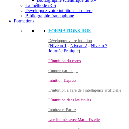
Bibliographie scientifique du RV
La méthode iRiS
Développez votre intuition – Le livre
Bibliographie francophone
Formations
FORMATIONS IRIS
Développez votre intuition
(
Niveau 1
-
Niveau 2
-
Niveau 3
Journée Pratique
)
L'intuition du corps
Comme par magie
Intuition Express
L'intuition à l'ère de l'intelligence artificielle
L'intuition dans les étoiles
Intuitez et Pariez
Une journée avec Marie-Estelle