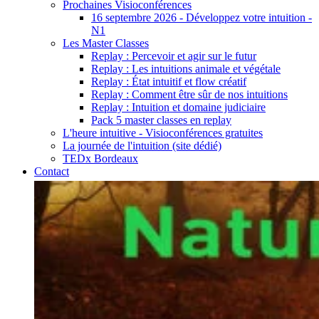
Prochaines Visioconférences
16 septembre 2026 - Développez votre intuition -
N1
Les Master Classes
Replay : Percevoir et agir sur le futur
Replay : Les intuitions animale et végétale
Replay : État intuitif et flow créatif
Replay : Comment être sûr de nos intuitions
Replay : Intuition et domaine judiciaire
Pack 5 master classes en replay
L'heure intuitive - Visioconférences gratuites
La journée de l'intuition (site dédié)
TEDx Bordeaux
Contact