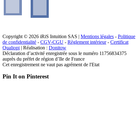
Copyright © 2026 iRiS Intuition SAS |
Mentions légales
-
Politique
de confidentialité
-
CGV-CGU
-
Règlement intérieur
-
Certificat
Qualiopi
| Réalisation :
Donitow
Déclaration d’activité enregistrée sous le numéro 11756834375
auprès du préfet de région d’Ile de France
Cet enregistrement ne vaut pas agrément de l'Etat
Pin It on Pinterest