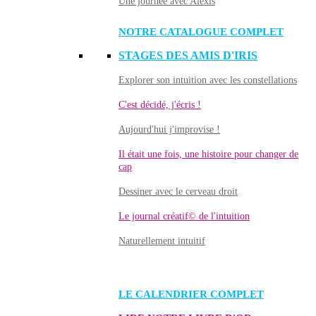
Une journée avec Alexis
NOTRE CATALOGUE COMPLET
STAGES DES AMIS D'IRIS
Explorer son intuition avec les constellations
C'est décidé, j'écris !
Aujourd'hui j'improvise !
Il était une fois, une histoire pour changer de
cap
Dessiner avec le cerveau droit
Le journal créatif© de l'intuition
Naturellement intuitif
LE CALENDRIER COMPLET