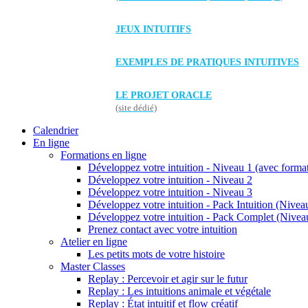
JEUX INTUITIFS
EXEMPLES DE PRATIQUES INTUITIVES
LE PROJET ORACLE
(site dédié)
Calendrier
En ligne
Formations en ligne
Développez votre intuition - Niveau 1 (avec forma
Développez votre intuition - Niveau 2
Développez votre intuition - Niveau 3
Développez votre intuition - Pack Intuition (Niveau
Développez votre intuition - Pack Complet (Niveau
Prenez contact avec votre intuition
Atelier en ligne
Les petits mots de votre histoire
Master Classes
Replay : Percevoir et agir sur le futur
Replay : Les intuitions animale et végétale
Replay : État intuitif et flow créatif