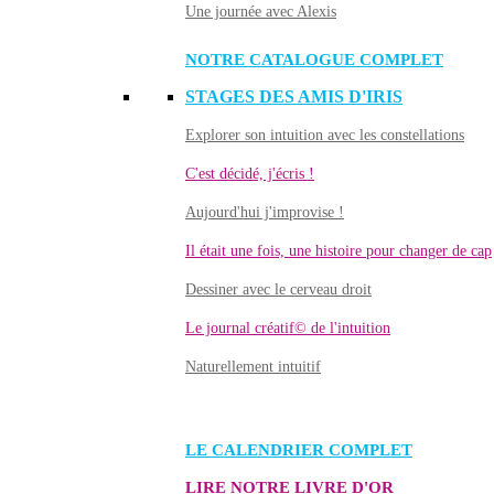
Une journée avec Alexis
NOTRE CATALOGUE COMPLET
STAGES DES AMIS D'IRIS
Explorer son intuition avec les constellations
C'est décidé, j'écris !
Aujourd'hui j'improvise !
Il était une fois, une histoire pour changer de cap
Dessiner avec le cerveau droit
Le journal créatif© de l'intuition
Naturellement intuitif
LE CALENDRIER COMPLET
LIRE NOTRE LIVRE D'OR