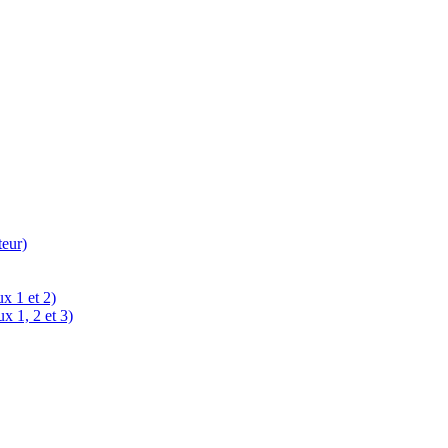
teur)
x 1 et 2)
x 1, 2 et 3)