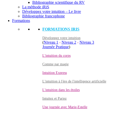
Bibliographie scientifique du RV
La méthode iRiS
Développez votre intuition – Le livre
Bibliographie francophone
Formations
FORMATIONS IRIS
Développez votre intuition
(
Niveau 1
-
Niveau 2
-
Niveau 3
Journée Pratique
)
L'intuition du corps
Comme par magie
Intuition Express
L'intuition à l'ère de l'intelligence artificielle
L'intuition dans les étoiles
Intuitez et Pariez
Une journée avec Marie-Estelle