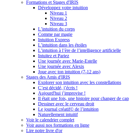
Formations et Stages d'IRIS
Développez votre intuition
Niveau 1
Niveau 2
Niveau 3
L’intuition du corps
Comme par magie
Intuition Express
L’intuition dans les étoiles
L’intuition à l’ère de l’intelligence artificielle
Intuitez et Pariez
Une journée avec Marie-Estelle
Une journée avec Alexis
Joue avec ton intuition (7-12 ans)
Stages des Amis d'IRIS
Explorer son intuition avec les constellations
C’est décidé, j’écris !
Aujourd'hui j’improvise !
Il était une fois, une histoire pour changer de cap
Dessiner avec le cerveau droit
Le journal créatif© de l’intuition
Naturellement intuitif
Voir le calendrier complet
Voir aussi nos formations en ligne
Lire notre livre d'or