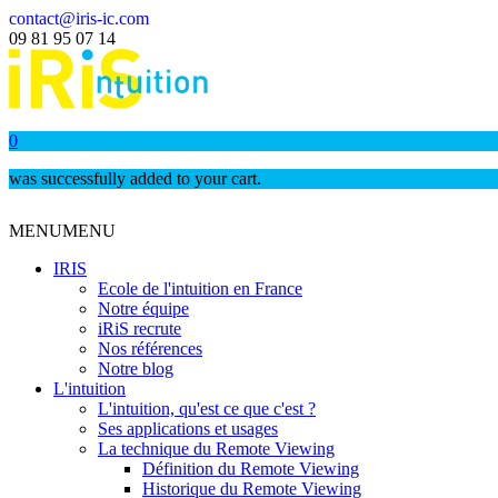
contact@iris-ic.com
09 81 95 07 14
0
was successfully added to your cart.
MENU
MENU
IRIS
Ecole de l'intuition en France
Notre équipe
iRiS recrute
Nos références
Notre blog
L'intuition
L'intuition, qu'est ce que c'est ?
Ses applications et usages
La technique du Remote Viewing
Définition du Remote Viewing
Historique du Remote Viewing