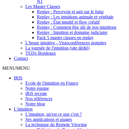
N1
Les Master Classes
Replay : Percevoir et agir sur le futur
Replay : Les intuitions animale et végétale
Replay : État intuitif et flow créatif
Replay : Comment être sûr de nos intuitions
Replay : Intuition et domaine judiciaire
Pack 5 master classes en replay
L'heure intuitive - Visioconférences gratuites
La journée de l'intuition (site dédié)
TEDx Bordeaux
Contact
MENU
MENU
IRIS
Ecole de l'intuition en France
Notre équipe
iRiS recrute
Nos références
Notre blog
L'intuition
L'intuition, qu'est ce que c'est ?
Ses applications et usages
La technique du Remote Viewing