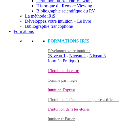
Définition du Remote Viewing
Historique du Remote Viewing
Bibliographie scientifique du RV
La méthode iRiS
Développez votre intuition – Le livre
Bibliographie francophone
Formations
FORMATIONS IRIS
Développez votre intuition
(
Niveau 1
-
Niveau 2
-
Niveau 3
Journée Pratique
)
L'intuition du corps
Comme par magie
Intuition Express
L'intuition à l'ère de l'intelligence artificielle
L'intuition dans les étoiles
Intuitez et Pariez