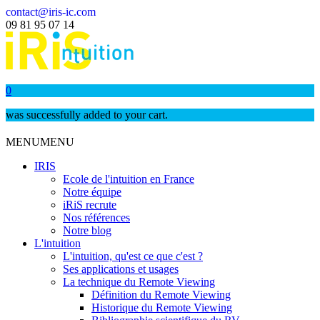
contact@iris-ic.com
09 81 95 07 14
0
was successfully added to your cart.
MENU
MENU
IRIS
Ecole de l'intuition en France
Notre équipe
iRiS recrute
Nos références
Notre blog
L'intuition
L'intuition, qu'est ce que c'est ?
Ses applications et usages
La technique du Remote Viewing
Définition du Remote Viewing
Historique du Remote Viewing