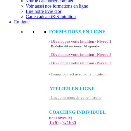
Voir le calendrier complet
Voir aussi nos formations en ligne
Lire notre livre d'or
Carte cadeau iRiS Intuition
En ligne
FORMATIONS EN LIGNE
- Développez votre intuition - Niveau 1
Prochaine visioconférence : 16 septembre
- Développez votre intuition - Niveau 2
- Développez votre intuition - Niveau 3
- Prenez contact avec votre intuition
ATELIER EN LIGNE
- Les petits mots de votre histoire
COACHING INDIVIDUEL
(tous niveaux)
1h30
-
3
1h30
x