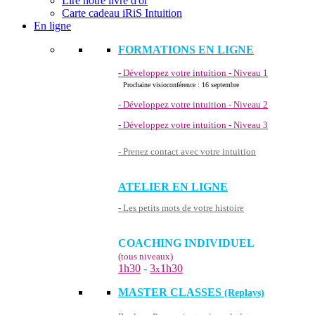
Lire notre livre d'or
Carte cadeau iRiS Intuition
En ligne
FORMATIONS EN LIGNE
- Développez votre intuition - Niveau 1
Prochaine visioconférence : 16 septembre
- Développez votre intuition - Niveau 2
- Développez votre intuition - Niveau 3
- Prenez contact avec votre intuition
ATELIER EN LIGNE
- Les petits mots de votre histoire
COACHING INDIVIDUEL
(tous niveaux)
1h30
-
3
1h30
x
MASTER CLASSES
(Replays)