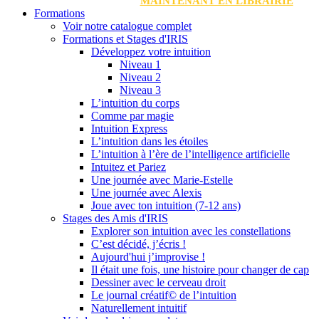
MAINTENANT EN LIBRAIRIE
Formations
Voir notre catalogue complet
Formations et Stages d'IRIS
Développez votre intuition
Niveau 1
Niveau 2
Niveau 3
L’intuition du corps
Comme par magie
Intuition Express
L’intuition dans les étoiles
L’intuition à l’ère de l’intelligence artificielle
Intuitez et Pariez
Une journée avec Marie-Estelle
Une journée avec Alexis
Joue avec ton intuition (7-12 ans)
Stages des Amis d'IRIS
Explorer son intuition avec les constellations
C’est décidé, j’écris !
Aujourd'hui j’improvise !
Il était une fois, une histoire pour changer de cap
Dessiner avec le cerveau droit
Le journal créatif© de l’intuition
Naturellement intuitif