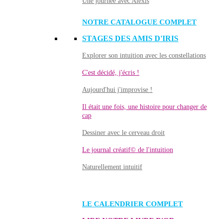
Une journée avec Alexis
NOTRE CATALOGUE COMPLET
STAGES DES AMIS D'IRIS
Explorer son intuition avec les constellations
C'est décidé, j'écris !
Aujourd'hui j'improvise !
Il était une fois, une histoire pour changer de
cap
Dessiner avec le cerveau droit
Le journal créatif© de l'intuition
Naturellement intuitif
LE CALENDRIER COMPLET