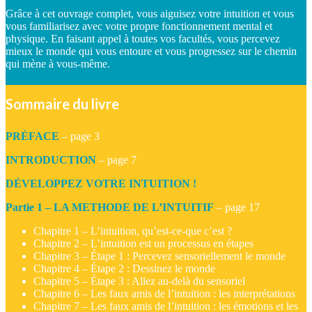
Grâce à cet ouvrage complet, vous aiguisez votre intuition et vous
vous familiarisez avec votre propre fonctionnement mental et
physique. En faisant appel à toutes vos facultés, vous percevez
mieux le monde qui vous entoure et vous progressez sur le chemin
qui mène à vous-même.
Sommaire du livre
PRÉFACE
– page 3
INTRODUCTION
– page 7
DÉVELOPPEZ VOTRE INTUITION !
Partie 1 – LA METHODE DE L’INTUITIF
– page 17
Chapitre 1 – L’intuition, qu’est-ce-que c’est ?
Chapitre 2 – L’intuition est un processus en étapes
Chapitre 3 – Étape 1 : Percevez sensoriellement le monde
Chapitre 4 – Étape 2 : Dessinez le monde
Chapitre 5 – Étape 3 : Allez au-delà du sensoriel
Chapitre 6 – Les faux amis de l’intuition : les interprétations
Chapitre 7 – Les faux amis de l’intuition : les émotions et les