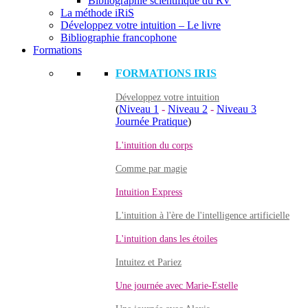
Bibliographie scientifique du RV
La méthode iRiS
Développez votre intuition – Le livre
Bibliographie francophone
Formations
FORMATIONS IRIS
Développez votre intuition
(
Niveau 1
-
Niveau 2
-
Niveau 3
Journée Pratique
)
L'intuition du corps
Comme par magie
Intuition Express
L'intuition à l'ère de l'intelligence artificielle
L'intuition dans les étoiles
Intuitez et Pariez
Une journée avec Marie-Estelle