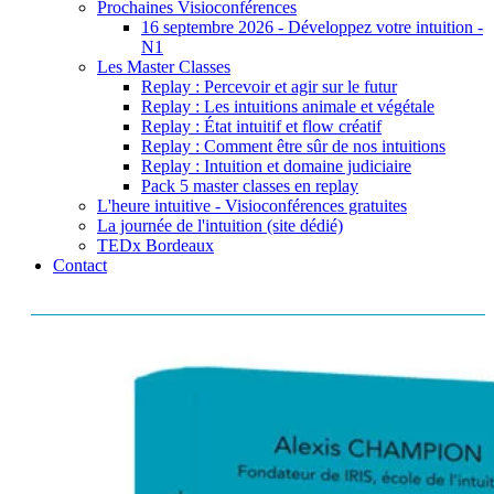
Prochaines Visioconférences
16 septembre 2026 - Développez votre intuition -
N1
Les Master Classes
Replay : Percevoir et agir sur le futur
Replay : Les intuitions animale et végétale
Replay : État intuitif et flow créatif
Replay : Comment être sûr de nos intuitions
Replay : Intuition et domaine judiciaire
Pack 5 master classes en replay
L'heure intuitive - Visioconférences gratuites
La journée de l'intuition (site dédié)
TEDx Bordeaux
Contact