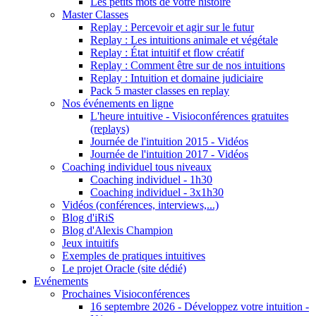
Les petits mots de votre histoire
Master Classes
Replay : Percevoir et agir sur le futur
Replay : Les intuitions animale et végétale
Replay : État intuitif et flow créatif
Replay : Comment être sur de nos intuitions
Replay : Intuition et domaine judiciaire
Pack 5 master classes en replay
Nos événements en ligne
L'heure intuitive - Visioconférences gratuites
(replays)
Journée de l'intuition 2015 - Vidéos
Journée de l'intuition 2017 - Vidéos
Coaching individuel tous niveaux
Coaching individuel - 1h30
Coaching individuel - 3x1h30
Vidéos (conférences, interviews,...)
Blog d'iRiS
Blog d'Alexis Champion
Jeux intuitifs
Exemples de pratiques intuitives
Le projet Oracle (site dédié)
Evénements
Prochaines Visioconférences
16 septembre 2026 - Développez votre intuition -