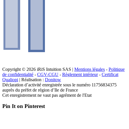
Copyright © 2026 iRiS Intuition SAS |
Mentions légales
-
Politique
de confidentialité
-
CGV-CGU
-
Règlement intérieur
-
Certificat
Qualiopi
| Réalisation :
Donitow
Déclaration d’activité enregistrée sous le numéro 11756834375
auprès du préfet de région d’Ile de France
Cet enregistrement ne vaut pas agrément de l'Etat
Pin It on Pinterest