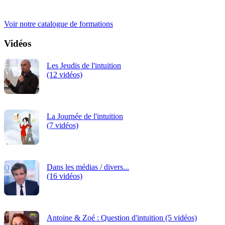
2027
iRiS Intuition est un organisme de formation professionnelle
continue.
-
Voir notre catalogue de formations
TAR
Vidéos
PAR
Les Jeudis de l'intuition
(INS
(12 vidéos)
La Journée de l'intuition
(7 vidéos)
Dans les médias / divers...
(16 vidéos)
Antoine & Zoé : Question d'intuition (5 vidéos)