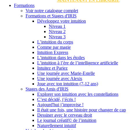
MAINTENANT EN LIBRAIRIE
Formations
Voir notre catalogue complet
Formations et Stages d'IRIS
Développez votre intuition
Niveau 1
Niveau 2
Niveau 3
L’intuition du corps
Comme par magie
Intuition Express
L’intuition dans les étoiles
L’intuition à l’ère de l’intelligence artificielle
Intuitez et Pariez
Une journée avec Marie-Estelle
Une journée avec Alexis
Joue avec ton intuition (7-12 ans)
Stages des Amis d'IRIS
Explorer son intuition avec les constellations
C’est décidé, j’écris !
Aujourd'hui j’improvise !
Il était une fois, une histoire pour changer de cap
Dessiner avec le cerveau droit
Le journal créatif© de l’intuition
Naturellement intuitif