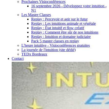
Prochaines Visioconférences
16 septembre 2026 - Développez votre intuition -
N1
Les Master Classes
Replay : Percevoir et agir sur le futur
Replay : Les intuitions animale et végétale
Replay : État intuitif et flow créatif
Replay : Comment être sûr de nos intuitions
Replay : Intuition et domaine judiciaire
Pack 5 master classes en replay
L'heure intuitive - Visioconférences gratuites
La journée de l'intuition (site dédié)
TEDx Bordeaux
Contact