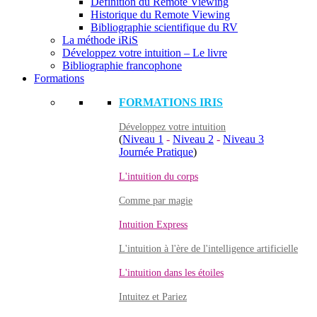
Définition du Remote Viewing
Historique du Remote Viewing
Bibliographie scientifique du RV
La méthode iRiS
Développez votre intuition – Le livre
Bibliographie francophone
Formations
FORMATIONS IRIS
Développez votre intuition
(
Niveau 1
-
Niveau 2
-
Niveau 3
Journée Pratique
)
L'intuition du corps
Comme par magie
Intuition Express
L'intuition à l'ère de l'intelligence artificielle
L'intuition dans les étoiles
Intuitez et Pariez