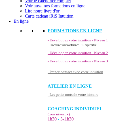
Voir le calendrier complet
Voir aussi nos formations en ligne
Lire notre livre d'or
Carte cadeau iRiS Intuition
En ligne
FORMATIONS EN LIGNE
- Développez votre intuition - Niveau 1
Prochaine visioconférence : 16 septembre
- Développez votre intuition - Niveau 2
- Développez votre intuition - Niveau 3
- Prenez contact avec votre intuition
ATELIER EN LIGNE
- Les petits mots de votre histoire
COACHING INDIVIDUEL
(tous niveaux)
1h30
-
3
1h30
x