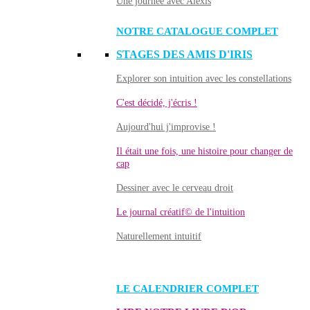
Une journée avec Alexis
NOTRE CATALOGUE COMPLET
STAGES DES AMIS D'IRIS
Explorer son intuition avec les constellations
C'est décidé, j'écris !
Aujourd'hui j'improvise !
Il était une fois, une histoire pour changer de
cap
Dessiner avec le cerveau droit
Le journal créatif© de l'intuition
Naturellement intuitif
LE CALENDRIER COMPLET