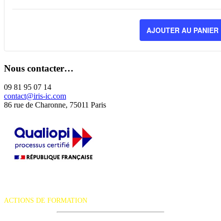
LA
QUA
AJOUTER AU PANIER
DE
BIL
Nous contacter…
POU
INTU
09 81 95 07 14
contact@iris-ic.com
EXP
86 rue de Charonne, 75011 Paris
À
BAY
-
24-
La certification qualité a été délivrée au titre de la catégorie d'action
25
suivante :
ACTIONS DE FORMATION
MAI