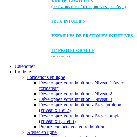
VIDÉOS GRATUITES
(des dizaines de conférences, interviews, soirées,...)
JEUX INTUITIFS
EXEMPLES DE PRATIQUES INTUITIVES
LE PROJET ORACLE
(site dédié)
Calendrier
En ligne
Formations en ligne
Développez votre intuition - Niveau 1 (avec
formateur)
Développez votre intuition - Niveau 2
Développez votre intuition - Niveau 3
Développez votre intuition - Pack Intuition
(Niveaux 1 et 2)
Développez votre intuition - Pack Complet
(Niveaux 1, 2 et 3)
Prenez contact avec votre intuition
Atelier en ligne