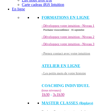
Lire notre livre d'or
Carte cadeau iRiS Intuition
En ligne
FORMATIONS EN LIGNE
- Développez votre intuition - Niveau 1
Prochaine visioconférence : 16 septembre
- Développez votre intuition - Niveau 2
- Développez votre intuition - Niveau 3
- Prenez contact avec votre intuition
ATELIER EN LIGNE
- Les petits mots de votre histoire
COACHING INDIVIDUEL
(tous niveaux)
1h30
-
3
1h30
x
MASTER CLASSES
(Replays)