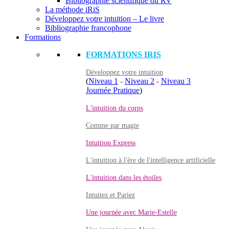
Bibliographie scientifique du RV
La méthode iRiS
Développez votre intuition – Le livre
Bibliographie francophone
Formations
FORMATIONS IRIS
Développez votre intuition
(
Niveau 1
-
Niveau 2
-
Niveau 3
Journée Pratique
)
L'intuition du corps
Comme par magie
Intuition Express
L'intuition à l'ère de l'intelligence artificielle
L'intuition dans les étoiles
Intuitez et Pariez
Une journée avec Marie-Estelle