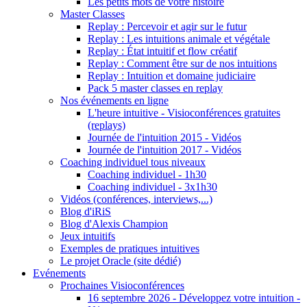
Les petits mots de votre histoire
Master Classes
Replay : Percevoir et agir sur le futur
Replay : Les intuitions animale et végétale
Replay : État intuitif et flow créatif
Replay : Comment être sur de nos intuitions
Replay : Intuition et domaine judiciaire
Pack 5 master classes en replay
Nos événements en ligne
L'heure intuitive - Visioconférences gratuites
(replays)
Journée de l'intuition 2015 - Vidéos
Journée de l'intuition 2017 - Vidéos
Coaching individuel tous niveaux
Coaching individuel - 1h30
Coaching individuel - 3x1h30
Vidéos (conférences, interviews,...)
Blog d'iRiS
Blog d'Alexis Champion
Jeux intuitifs
Exemples de pratiques intuitives
Le projet Oracle (site dédié)
Evénements
Prochaines Visioconférences
16 septembre 2026 - Développez votre intuition -