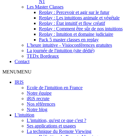
N1
Les Master Classes
Replay : Percevoir et agir sur le futur
Replay : Les intuitions animale et végétale
Replay : État intuitif et flow créatif
Replay : Comment être sûr de nos intuitions
Replay : Intuition et domaine judiciaire
Pack 5 master classes en replay
L'heure intuitive - Visioconférences gratuites
La journée de l'intuition (site dédié)
TEDx Bordeaux
Contact
MENU
MENU
IRIS
Ecole de l'intuition en France
Notre équipe
iRiS recrute
Nos références
Notre blog
L'intuition
L'intuition, qu'est ce que c'est ?
Ses applications et usages
La technique du Remote Viewing