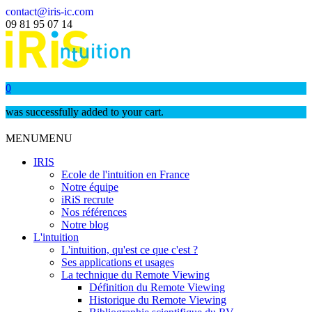
contact@iris-ic.com
09 81 95 07 14
0
was successfully added to your cart.
MENU
MENU
IRIS
Ecole de l'intuition en France
Notre équipe
iRiS recrute
Nos références
Notre blog
L'intuition
L'intuition, qu'est ce que c'est ?
Ses applications et usages
La technique du Remote Viewing
Définition du Remote Viewing
Historique du Remote Viewing