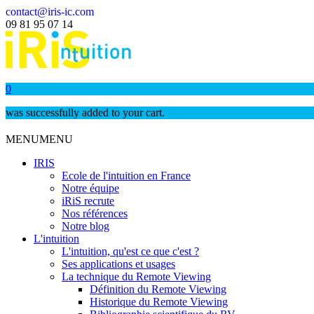
contact@iris-ic.com
09 81 95 07 14
0
was successfully added to your cart.
MENU
MENU
IRIS
Ecole de l'intuition en France
Notre équipe
iRiS recrute
Nos références
Notre blog
L'intuition
L'intuition, qu'est ce que c'est ?
Ses applications et usages
La technique du Remote Viewing
Définition du Remote Viewing
Historique du Remote Viewing