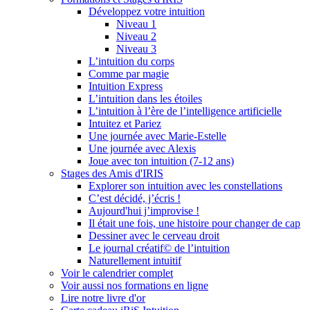
Développez votre intuition
Niveau 1
Niveau 2
Niveau 3
L’intuition du corps
Comme par magie
Intuition Express
L’intuition dans les étoiles
L’intuition à l’ère de l’intelligence artificielle
Intuitez et Pariez
Une journée avec Marie-Estelle
Une journée avec Alexis
Joue avec ton intuition (7-12 ans)
Stages des Amis d'IRIS
Explorer son intuition avec les constellations
C’est décidé, j’écris !
Aujourd'hui j’improvise !
Il était une fois, une histoire pour changer de cap
Dessiner avec le cerveau droit
Le journal créatif© de l’intuition
Naturellement intuitif
Voir le calendrier complet
Voir aussi nos formations en ligne
Lire notre livre d'or