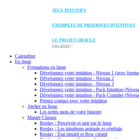
JEUX INTUITIFS
EXEMPLES DE PRATIQUES INTUITIVES
LE PROJET ORACLE
(site dédié)
Calendrier
En ligne
Formations en ligne
Développez votre intuition - Niveau 1 (avec forma
Développez votre intuition - Niveau 2
Développez votre intuition - Niveau 3
Développez votre intuition - Pack Intuition (Niveau
Développez votre intuition - Pack Complet (Niveau
Prenez contact avec votre intuition
Atelier en ligne
Les petits mots de votre histoire
Master Classes
Replay : Percevoir et agir sur le futur
Replay : Les intuitions animale et végétale
Replay : État intuitif et flow créatif