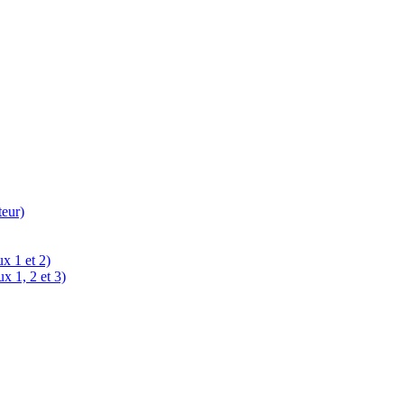
teur)
x 1 et 2)
x 1, 2 et 3)