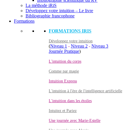
Bibliographie scientifique du RV
La méthode iRiS
Développez votre intuition – Le livre
Bibliographie francophone
Formations
FORMATIONS IRIS
Développez votre intuition
(
Niveau 1
-
Niveau 2
-
Niveau 3
Journée Pratique
)
L'intuition du corps
Comme par magie
Intuition Express
L'intuition à l'ère de l'intelligence artificielle
L'intuition dans les étoiles
Intuitez et Pariez
Une journée avec Marie-Estelle