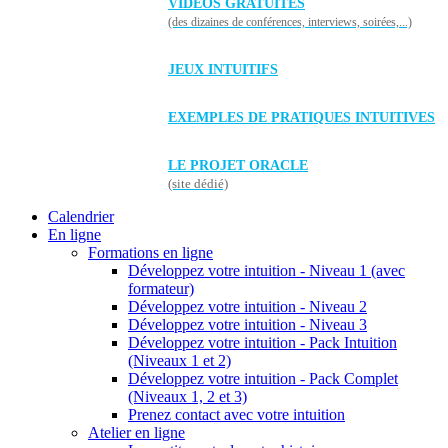
VIDÉOS GRATUITES
(des dizaines de conférences, interviews, soirées,...)
JEUX INTUITIFS
EXEMPLES DE PRATIQUES INTUITIVES
LE PROJET ORACLE
(site dédié)
Calendrier
En ligne
Formations en ligne
Développez votre intuition - Niveau 1 (avec
formateur)
Développez votre intuition - Niveau 2
Développez votre intuition - Niveau 3
Développez votre intuition - Pack Intuition
(Niveaux 1 et 2)
Développez votre intuition - Pack Complet
(Niveaux 1, 2 et 3)
Prenez contact avec votre intuition
Atelier en ligne