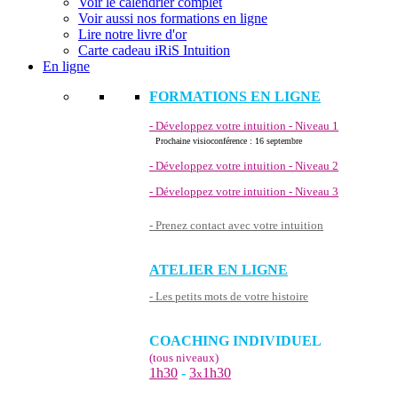
Voir le calendrier complet
Voir aussi nos formations en ligne
Lire notre livre d'or
Carte cadeau iRiS Intuition
En ligne
FORMATIONS EN LIGNE
- Développez votre intuition - Niveau 1
Prochaine visioconférence : 16 septembre
- Développez votre intuition - Niveau 2
- Développez votre intuition - Niveau 3
- Prenez contact avec votre intuition
ATELIER EN LIGNE
- Les petits mots de votre histoire
COACHING INDIVIDUEL
(tous niveaux)
1h30
-
3
1h30
x