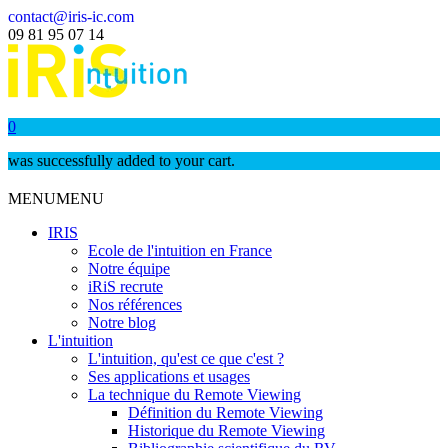
contact@iris-ic.com
09 81 95 07 14
0
was successfully added to your cart.
MENU
MENU
IRIS
Ecole de l'intuition en France
Notre équipe
iRiS recrute
Nos références
Notre blog
L'intuition
L'intuition, qu'est ce que c'est ?
Ses applications et usages
La technique du Remote Viewing
Définition du Remote Viewing
Historique du Remote Viewing