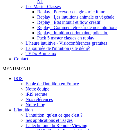
N1
Les Master Classes
Replay : Percevoir et agir sur le futur
Replay : Les intuitions animale et végétale
Replay : État intuitif et flow créatif
Replay : Comment être sûr de nos intuitions
Replay : Intuition et domaine judiciaire
Pack 5 master classes en replay
L'heure intuitive - Visioconférences gratuites
La journée de l'intuition (site dédié)
TEDx Bordeaux
Contact
MENU
MENU
IRIS
Ecole de l'intuition en France
Notre équipe
iRiS recrute
Nos références
Notre blog
L'intuition
L'intuition, qu'est ce que c'est ?
Ses applications et usages
La technique du Remote Viewing