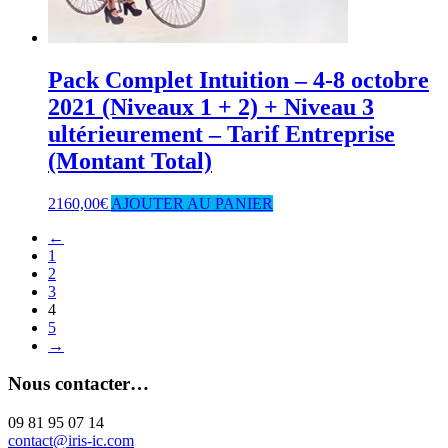
Pack Complet Intuition – 4-8 octobre
2021 (Niveaux 1 + 2) + Niveau 3
ultérieurement – Tarif Entreprise
(Montant Total)
2160,00
€
AJOUTER AU PANIER
←
1
2
3
4
5
→
Nous contacter…
09 81 95 07 14
contact@iris-ic.com