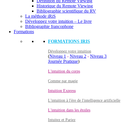
Définition du Remote Viewing
Historique du Remote Viewing
Bibliographie scientifique du RV
La méthode iRiS
Développez votre intuition – Le livre
Bibliographie francophone
Formations
FORMATIONS IRIS
Développez votre intuition
(
Niveau 1
-
Niveau 2
-
Niveau 3
Journée Pratique
)
L'intuition du corps
Comme par magie
Intuition Express
L'intuition à l'ère de l'intelligence artificielle
L'intuition dans les étoiles
Intuitez et Pariez