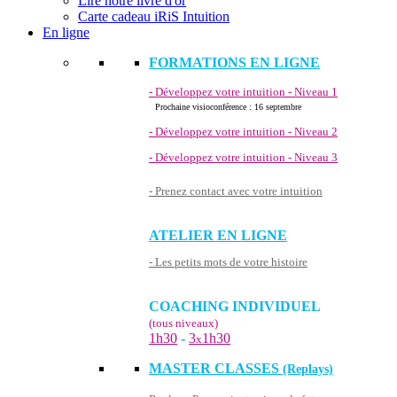
Lire notre livre d'or
Carte cadeau iRiS Intuition
En ligne
FORMATIONS EN LIGNE
- Développez votre intuition - Niveau 1
Prochaine visioconférence : 16 septembre
- Développez votre intuition - Niveau 2
- Développez votre intuition - Niveau 3
- Prenez contact avec votre intuition
ATELIER EN LIGNE
- Les petits mots de votre histoire
COACHING INDIVIDUEL
(tous niveaux)
1h30
-
3
1h30
x
MASTER CLASSES
(Replays)