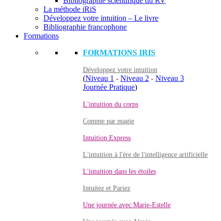
Bibliographie scientifique du RV
La méthode iRiS
Développez votre intuition – Le livre
Bibliographie francophone
Formations
FORMATIONS IRIS
Développez votre intuition
(
Niveau 1
-
Niveau 2
-
Niveau 3
Journée Pratique
)
L'intuition du corps
Comme par magie
Intuition Express
L'intuition à l'ère de l'intelligence artificielle
L'intuition dans les étoiles
Intuitez et Pariez
Une journée avec Marie-Estelle