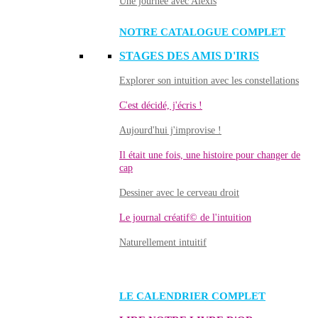
Une journée avec Alexis
NOTRE CATALOGUE COMPLET
STAGES DES AMIS D'IRIS
Explorer son intuition avec les constellations
C'est décidé, j'écris !
Aujourd'hui j'improvise !
Il était une fois, une histoire pour changer de
cap
Dessiner avec le cerveau droit
Le journal créatif© de l'intuition
Naturellement intuitif
LE CALENDRIER COMPLET