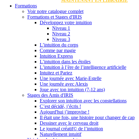
MAINTENANT EN LIBRAIRIE
Formations
Voir notre catalogue complet
Formations et Stages d'IRIS
Développez votre intuition
Niveau 1
Niveau 2
Niveau 3
L’intuition du corps
Comme par magie
Intuition Express
L’intuition dans les étoiles
L’intuition à l’ère de l’intelligence artificielle
Intuitez et Pariez
Une journée avec Marie-Estelle
Une journée avec Alexis
Joue avec ton intuition (7-12 ans)
Stages des Amis d'IRIS
Explorer son intuition avec les constellations
C’est décidé, j’écris !
Aujourd'hui j’improvise !
Il était une fois, une histoire pour changer de cap
Dessiner avec le cerveau droit
Le journal créatif© de l’intuition
Naturellement intuitif