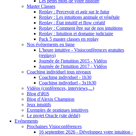
Les petits mots de votre histoire
Master Classes
Replay : Percevoir et agir sur le futur
Replay : Les intuitions animale et végétale
Replay : État intuitif et flow créatif
Replay : Comment être sur de nos intuitions
Replay : Intuition et domaine judiciaire
Pack 5 master classes en replay
Nos événements en ligne
L'heure intuitive - Visioconférences gratuites
(replays)
Journée de l'intuition 2015 - Vidéos
Journée de l'intuition 2017 - Vidéos
Coaching individuel tous niveaux
Coaching individuel - 1h30
Coaching individuel - 3x1h30
Vidéos (conférences, interviews,...)
Blog d'iRiS
Blog d'Alexis Champion
Jeux intuitifs
Exemples de pratiques intuitives
Le projet Oracle (site dédié)
Evénements
Prochaines Visioconférences
16 septembre 2026 - Développez votre intuition -