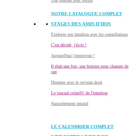
Une journée avec Alexis
NOTRE CATALOGUE COMPLET
STAGES DES AMIS D'IRIS
Explorer son intuition avec les constellations
C'est décidé, j'écris !
Aujourd'hui j'improvise !
Il était une fois, une histoire pour changer de
cap
Dessiner avec le cerveau droit
Le journal créatif© de l'intuition
Naturellement intuitif
LE CALENDRIER COMPLET