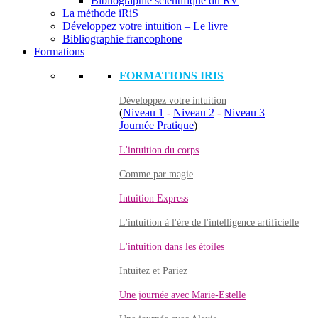
Bibliographie scientifique du RV
La méthode iRiS
Développez votre intuition – Le livre
Bibliographie francophone
Formations
FORMATIONS IRIS
Développez votre intuition
(
Niveau 1
-
Niveau 2
-
Niveau 3
Journée Pratique
)
L'intuition du corps
Comme par magie
Intuition Express
L'intuition à l'ère de l'intelligence artificielle
L'intuition dans les étoiles
Intuitez et Pariez
Une journée avec Marie-Estelle