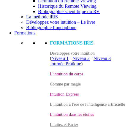
Définition du Remote Viewing
Historique du Remote Viewing
Bibliographie scientifique du RV
La méthode iRiS
Développez votre intuition – Le livre
Bibliographie francophone
Formations
FORMATIONS IRIS
Développez votre intuition
(
Niveau 1
-
Niveau 2
-
Niveau 3
Journée Pratique
)
L'intuition du corps
Comme par magie
Intuition Express
L'intuition à l'ère de l'intelligence artificielle
L'intuition dans les étoiles
Intuitez et Pariez