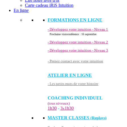
Lire notre livre d'or
Carte cadeau iRiS Intuition
En ligne
FORMATIONS EN LIGNE
- Développez votre intuition - Niveau 1
Prochaine visioconférence : 16 septembre
- Développez votre intuition - Niveau 2
- Développez votre intuition - Niveau 3
- Prenez contact avec votre intuition
ATELIER EN LIGNE
- Les petits mots de votre histoire
COACHING INDIVIDUEL
(tous niveaux)
1h30
-
3
1h30
x
MASTER CLASSES
(Replays)