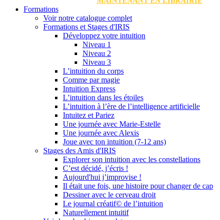
MAINTENANT EN LIBRAIRIE
Formations
Voir notre catalogue complet
Formations et Stages d'IRIS
Développez votre intuition
Niveau 1
Niveau 2
Niveau 3
L’intuition du corps
Comme par magie
Intuition Express
L’intuition dans les étoiles
L’intuition à l’ère de l’intelligence artificielle
Intuitez et Pariez
Une journée avec Marie-Estelle
Une journée avec Alexis
Joue avec ton intuition (7-12 ans)
Stages des Amis d'IRIS
Explorer son intuition avec les constellations
C’est décidé, j’écris !
Aujourd'hui j’improvise !
Il était une fois, une histoire pour changer de cap
Dessiner avec le cerveau droit
Le journal créatif© de l’intuition
Naturellement intuitif