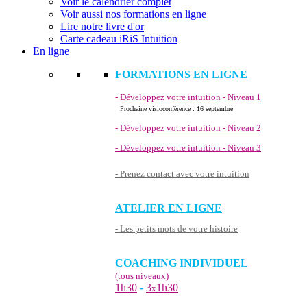
Voir le calendrier complet
Voir aussi nos formations en ligne
Lire notre livre d'or
Carte cadeau iRiS Intuition
En ligne
FORMATIONS EN LIGNE
- Développez votre intuition - Niveau 1
Prochaine visioconférence : 16 septembre
- Développez votre intuition - Niveau 2
- Développez votre intuition - Niveau 3
- Prenez contact avec votre intuition
ATELIER EN LIGNE
- Les petits mots de votre histoire
COACHING INDIVIDUEL
(tous niveaux)
1h30
-
3
1h30
x