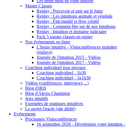
Les petits mots de votre histoire
Master Classes
Replay : Percevoir et agir sur le futur
Replay : Les intuitions animale et végétale
Replay : État intuitif et flow créatif
Replay : Comment être sur de nos intuitions
Replay : Intuition et domaine judiciaire
Pack 5 master classes en replay
Nos événements en ligne
L'heure intuitive - Visioconférences gratuites
(replays)
Journée de l'intuition 2015 - Vidéos
Journée de l'intuition 2017 - Vidéos
Coaching individuel tous niveaux
Coaching individuel - 1h30
Coaching individuel - 3x1h30
Vidéos (conférences, interviews,...)
Blog d'iRiS
Blog d'Alexis Champion
Jeux intuitifs
Exemples de pratiques intuitives
Le projet Oracle (site dédié)
Evénements
Prochaines Visioconférences
16 septembre 2026 - Développez votre intuition -