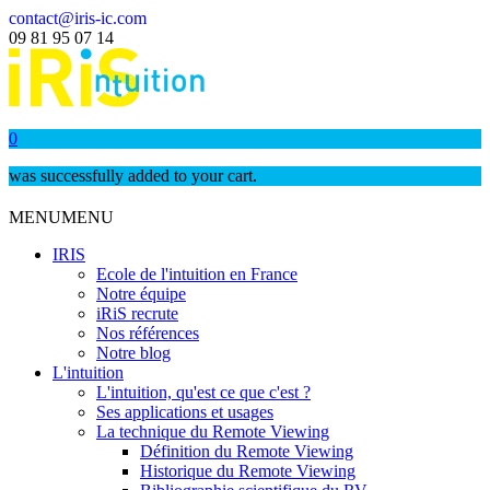
contact@iris-ic.com
09 81 95 07 14
0
was successfully added to your cart.
MENU
MENU
IRIS
Ecole de l'intuition en France
Notre équipe
iRiS recrute
Nos références
Notre blog
L'intuition
L'intuition, qu'est ce que c'est ?
Ses applications et usages
La technique du Remote Viewing
Définition du Remote Viewing
Historique du Remote Viewing