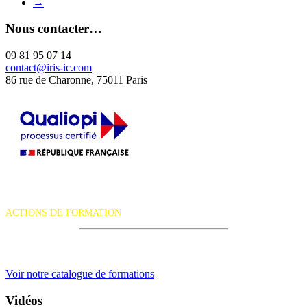
→
Nous contacter…
09 81 95 07 14
contact@iris-ic.com
86 rue de Charonne, 75011 Paris
La certification qualité a été délivrée au titre de la catégorie d'action
suivante :
ACTIONS DE FORMATION
iRiS Intuition est un organisme de formation professionnelle
continue.
Voir notre catalogue de formations
Vidéos