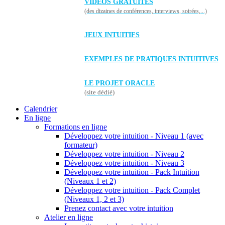
VIDÉOS GRATUITES
(des dizaines de conférences, interviews, soirées,...)
JEUX INTUITIFS
EXEMPLES DE PRATIQUES INTUITIVES
LE PROJET ORACLE
(site dédié)
Calendrier
En ligne
Formations en ligne
Développez votre intuition - Niveau 1 (avec
formateur)
Développez votre intuition - Niveau 2
Développez votre intuition - Niveau 3
Développez votre intuition - Pack Intuition
(Niveaux 1 et 2)
Développez votre intuition - Pack Complet
(Niveaux 1, 2 et 3)
Prenez contact avec votre intuition
Atelier en ligne