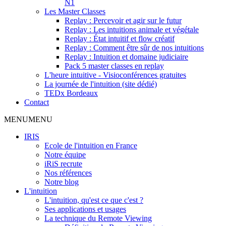
N1
Les Master Classes
Replay : Percevoir et agir sur le futur
Replay : Les intuitions animale et végétale
Replay : État intuitif et flow créatif
Replay : Comment être sûr de nos intuitions
Replay : Intuition et domaine judiciaire
Pack 5 master classes en replay
L'heure intuitive - Visioconférences gratuites
La journée de l'intuition (site dédié)
TEDx Bordeaux
Contact
MENU
MENU
IRIS
Ecole de l'intuition en France
Notre équipe
iRiS recrute
Nos références
Notre blog
L'intuition
L'intuition, qu'est ce que c'est ?
Ses applications et usages
La technique du Remote Viewing