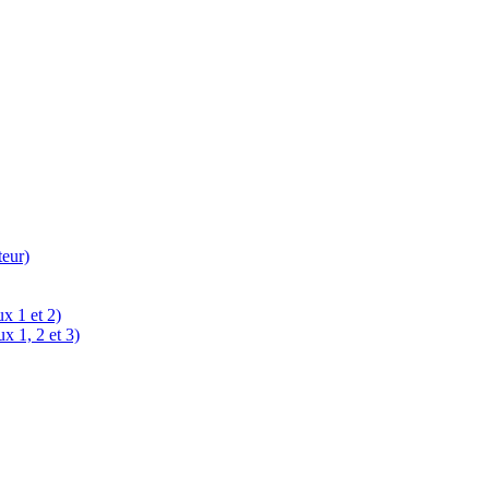
teur)
x 1 et 2)
x 1, 2 et 3)