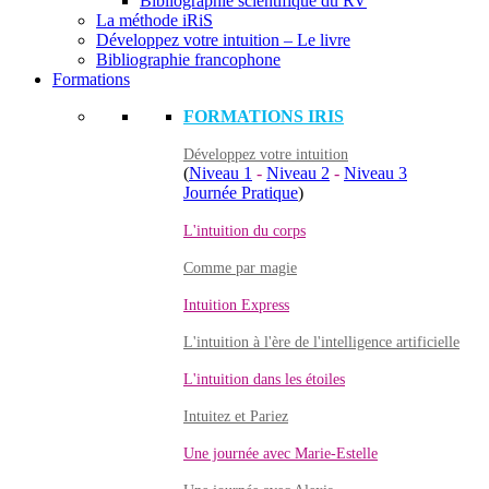
Bibliographie scientifique du RV
La méthode iRiS
Développez votre intuition – Le livre
Bibliographie francophone
Formations
FORMATIONS IRIS
Développez votre intuition
(
Niveau 1
-
Niveau 2
-
Niveau 3
Journée Pratique
)
L'intuition du corps
Comme par magie
Intuition Express
L'intuition à l'ère de l'intelligence artificielle
L'intuition dans les étoiles
Intuitez et Pariez
Une journée avec Marie-Estelle