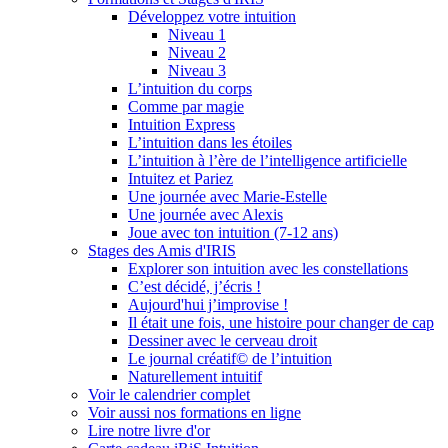
Développez votre intuition
Niveau 1
Niveau 2
Niveau 3
L’intuition du corps
Comme par magie
Intuition Express
L’intuition dans les étoiles
L’intuition à l’ère de l’intelligence artificielle
Intuitez et Pariez
Une journée avec Marie-Estelle
Une journée avec Alexis
Joue avec ton intuition (7-12 ans)
Stages des Amis d'IRIS
Explorer son intuition avec les constellations
C’est décidé, j’écris !
Aujourd'hui j’improvise !
Il était une fois, une histoire pour changer de cap
Dessiner avec le cerveau droit
Le journal créatif© de l’intuition
Naturellement intuitif
Voir le calendrier complet
Voir aussi nos formations en ligne
Lire notre livre d'or