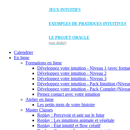
JEUX INTUITIFS
EXEMPLES DE PRATIQUES INTUITIVES
LE PROJET ORACLE
(site dédié)
Calendrier
En ligne
Formations en ligne
Développez votre intuition - Niveau 1 (avec forma
Développez votre intuition - Niveau 2
Développez votre intuition - Niveau 3
Développez votre intuition - Pack Intuition (Niveau
Développez votre intuition - Pack Complet (Niveau
Prenez contact avec votre intuition
Atelier en ligne
Les petits mots de votre histoire
Master Classes
Replay : Percevoir et agir sur le futur
Replay : Les intuitions animale et végétale
Replay : État intuitif et flow créatif