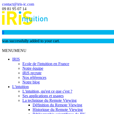
contact@iris-ic.com
09 81 95 07 14
0
was successfully added to your cart.
MENU
MENU
IRIS
Ecole de l'intuition en France
Notre équipe
iRiS recrute
Nos références
Notre blog
L'intuition
L'intuition, qu'est ce que c'est ?
Ses applications et usages
La technique du Remote Viewing
Définition du Remote Viewing
Historique du Remote Viewing