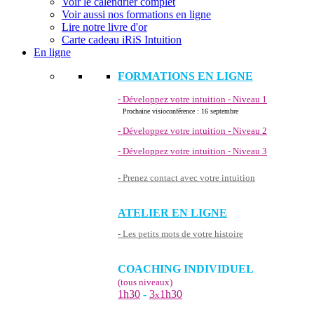
Voir le calendrier complet
Voir aussi nos formations en ligne
Lire notre livre d'or
Carte cadeau iRiS Intuition
En ligne
FORMATIONS EN LIGNE
- Développez votre intuition - Niveau 1
Prochaine visioconférence : 16 septembre
- Développez votre intuition - Niveau 2
- Développez votre intuition - Niveau 3
- Prenez contact avec votre intuition
ATELIER EN LIGNE
- Les petits mots de votre histoire
COACHING INDIVIDUEL
(tous niveaux)
1h30
-
3
1h30
x