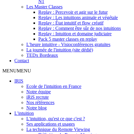
N1
Les Master Classes
Replay : Percevoir et agir sur le futur
Replay : Les intuitions animale et végétale
Replay : État intuitif et flow créatif
Replay : Comment être sûr de nos intuitions
Replay : Intuition et domaine judiciaire
Pack 5 master classes en replay
L'heure intuitive - Visioconférences gratuites
La journée de l'intuition (site dédié)
TEDx Bordeaux
Contact
MENU
MENU
IRIS
Ecole de l'intuition en France
Notre équipe
iRiS recrute
Nos références
Notre blog
L'intuition
L'intuition, qu'est ce que c'est ?
Ses applications et usages
La technique du Remote Viewing