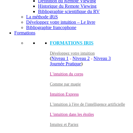
Définition du Remote Viewing
Historique du Remote Viewing
Bibliographie scientifique du RV
La méthode iRiS
Développez votre intuition – Le livre
Bibliographie francophone
Formations
FORMATIONS IRIS
Développez votre intuition
(
Niveau 1
-
Niveau 2
-
Niveau 3
Journée Pratique
)
L'intuition du corps
Comme par magie
Intuition Express
L'intuition à l'ère de l'intelligence artificielle
L'intuition dans les étoiles
Intuitez et Pariez