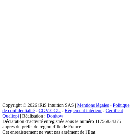
Copyright © 2026 iRiS Intuition SAS |
Mentions légales
-
Politique
de confidentialité
-
CGV-CGU
-
Règlement intérieur
-
Certificat
Qualiopi
| Réalisation :
Donitow
Déclaration d’activité enregistrée sous le numéro 11756834375
auprès du préfet de région d’Ile de France
Cet enregistrement ne vaut pas agrément de l'Etat