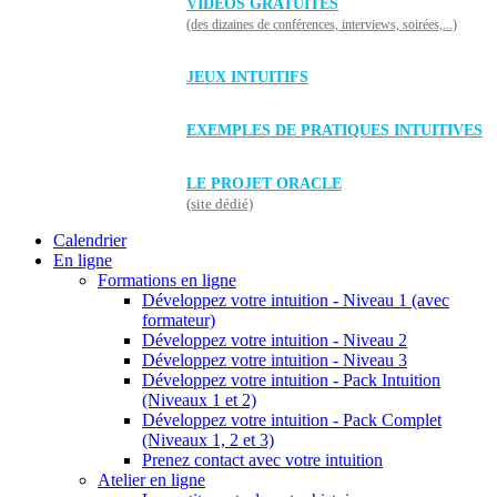
VIDÉOS GRATUITES
(des dizaines de conférences, interviews, soirées,...)
JEUX INTUITIFS
EXEMPLES DE PRATIQUES INTUITIVES
LE PROJET ORACLE
(site dédié)
Calendrier
En ligne
Formations en ligne
Développez votre intuition - Niveau 1 (avec
formateur)
Développez votre intuition - Niveau 2
Développez votre intuition - Niveau 3
Développez votre intuition - Pack Intuition
(Niveaux 1 et 2)
Développez votre intuition - Pack Complet
(Niveaux 1, 2 et 3)
Prenez contact avec votre intuition
Atelier en ligne