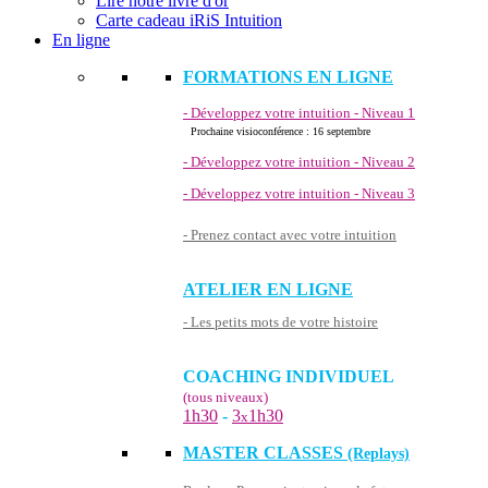
Lire notre livre d'or
Carte cadeau iRiS Intuition
En ligne
FORMATIONS EN LIGNE
- Développez votre intuition - Niveau 1
Prochaine visioconférence : 16 septembre
- Développez votre intuition - Niveau 2
- Développez votre intuition - Niveau 3
- Prenez contact avec votre intuition
ATELIER EN LIGNE
- Les petits mots de votre histoire
COACHING INDIVIDUEL
(tous niveaux)
1h30
-
3
1h30
x
MASTER CLASSES
(Replays)