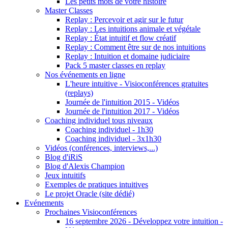
Les petits mots de votre histoire
Master Classes
Replay : Percevoir et agir sur le futur
Replay : Les intuitions animale et végétale
Replay : État intuitif et flow créatif
Replay : Comment être sur de nos intuitions
Replay : Intuition et domaine judiciaire
Pack 5 master classes en replay
Nos événements en ligne
L'heure intuitive - Visioconférences gratuites
(replays)
Journée de l'intuition 2015 - Vidéos
Journée de l'intuition 2017 - Vidéos
Coaching individuel tous niveaux
Coaching individuel - 1h30
Coaching individuel - 3x1h30
Vidéos (conférences, interviews,...)
Blog d'iRiS
Blog d'Alexis Champion
Jeux intuitifs
Exemples de pratiques intuitives
Le projet Oracle (site dédié)
Evénements
Prochaines Visioconférences
16 septembre 2026 - Développez votre intuition -