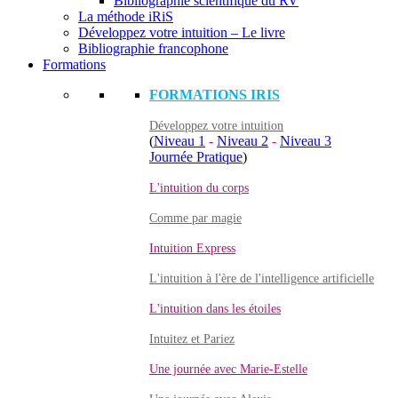
Bibliographie scientifique du RV
La méthode iRiS
Développez votre intuition – Le livre
Bibliographie francophone
Formations
FORMATIONS IRIS
Développez votre intuition
(
Niveau 1
-
Niveau 2
-
Niveau 3
Journée Pratique
)
L'intuition du corps
Comme par magie
Intuition Express
L'intuition à l'ère de l'intelligence artificielle
L'intuition dans les étoiles
Intuitez et Pariez
Une journée avec Marie-Estelle