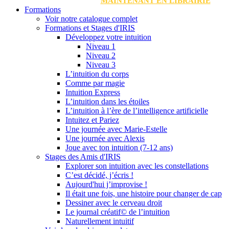
MAINTENANT EN LIBRAIRIE
Formations
Voir notre catalogue complet
Formations et Stages d'IRIS
Développez votre intuition
Niveau 1
Niveau 2
Niveau 3
L’intuition du corps
Comme par magie
Intuition Express
L’intuition dans les étoiles
L’intuition à l’ère de l’intelligence artificielle
Intuitez et Pariez
Une journée avec Marie-Estelle
Une journée avec Alexis
Joue avec ton intuition (7-12 ans)
Stages des Amis d'IRIS
Explorer son intuition avec les constellations
C’est décidé, j’écris !
Aujourd'hui j’improvise !
Il était une fois, une histoire pour changer de cap
Dessiner avec le cerveau droit
Le journal créatif© de l’intuition
Naturellement intuitif