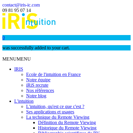
contact@iris-ic.com
09 81 95 07 14
0
was successfully added to your cart.
MENU
MENU
IRIS
Ecole de l'intuition en France
Notre équipe
iRiS recrute
Nos références
Notre blog
L'intuition
L'intuition, qu'est ce que c'est ?
Ses applications et usages
La technique du Remote Viewing
Définition du Remote Viewing
Historique du Remote Viewing