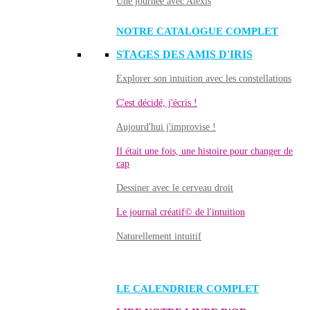
Une journée avec Alexis
NOTRE CATALOGUE COMPLET
STAGES DES AMIS D'IRIS
Explorer son intuition avec les constellations
C'est décidé, j'écris !
Aujourd'hui j'improvise !
Il était une fois, une histoire pour changer de
cap
Dessiner avec le cerveau droit
Le journal créatif© de l'intuition
Naturellement intuitif
LE CALENDRIER COMPLET