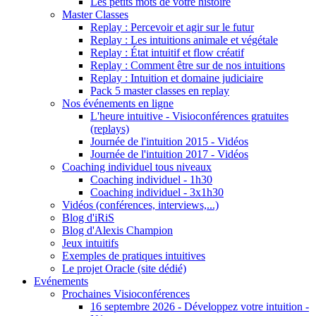
Les petits mots de votre histoire
Master Classes
Replay : Percevoir et agir sur le futur
Replay : Les intuitions animale et végétale
Replay : État intuitif et flow créatif
Replay : Comment être sur de nos intuitions
Replay : Intuition et domaine judiciaire
Pack 5 master classes en replay
Nos événements en ligne
L'heure intuitive - Visioconférences gratuites
(replays)
Journée de l'intuition 2015 - Vidéos
Journée de l'intuition 2017 - Vidéos
Coaching individuel tous niveaux
Coaching individuel - 1h30
Coaching individuel - 3x1h30
Vidéos (conférences, interviews,...)
Blog d'iRiS
Blog d'Alexis Champion
Jeux intuitifs
Exemples de pratiques intuitives
Le projet Oracle (site dédié)
Evénements
Prochaines Visioconférences
16 septembre 2026 - Développez votre intuition -