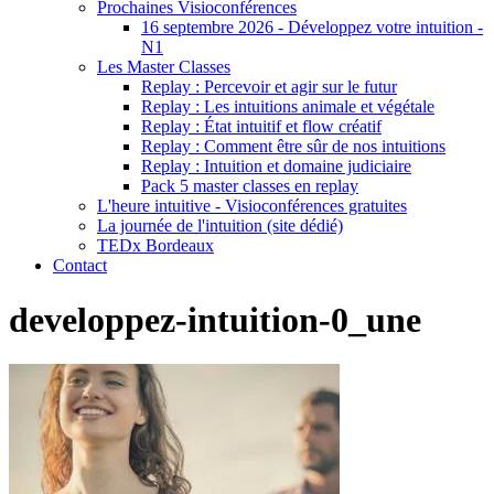
Prochaines Visioconférences
16 septembre 2026 - Développez votre intuition -
N1
Les Master Classes
Replay : Percevoir et agir sur le futur
Replay : Les intuitions animale et végétale
Replay : État intuitif et flow créatif
Replay : Comment être sûr de nos intuitions
Replay : Intuition et domaine judiciaire
Pack 5 master classes en replay
L'heure intuitive - Visioconférences gratuites
La journée de l'intuition (site dédié)
TEDx Bordeaux
Contact
developpez-intuition-0_une