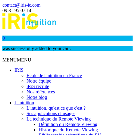
contact@iris-ic.com
09 81 95 07 14
0
was successfully added to your cart.
MENU
MENU
IRIS
Ecole de l'intuition en France
Notre équipe
iRiS recrute
Nos références
Notre blog
L'intuition
L'intuition, qu'est ce que c'est ?
Ses applications et usages
La technique du Remote Viewing
Définition du Remote Viewing
Historique du Remote Viewing