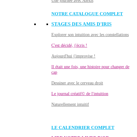
Une journée avec Alexis
NOTRE CATALOGUE COMPLET
STAGES DES AMIS D'IRIS
Explorer son intuition avec les constellations
C'est décidé, j'écris !
Aujourd'hui j'improvise !
Il était une fois, une histoire pour changer de
cap
Dessiner avec le cerveau droit
Le journal créatif© de l'intuition
Naturellement intuitif
LE CALENDRIER COMPLET