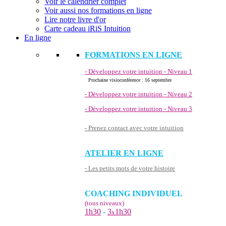
Voir le calendrier complet
Voir aussi nos formations en ligne
Lire notre livre d'or
Carte cadeau iRiS Intuition
En ligne
FORMATIONS EN LIGNE
- Développez votre intuition - Niveau 1
Prochaine visioconférence : 16 septembre
- Développez votre intuition - Niveau 2
- Développez votre intuition - Niveau 3
- Prenez contact avec votre intuition
ATELIER EN LIGNE
- Les petits mots de votre histoire
COACHING INDIVIDUEL
(tous niveaux)
1h30
-
3
1h30
x