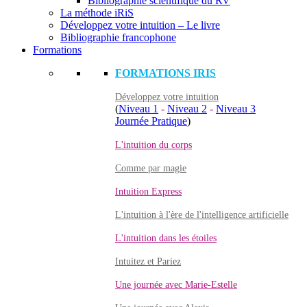
Bibliographie scientifique du RV
La méthode iRiS
Développez votre intuition – Le livre
Bibliographie francophone
Formations
FORMATIONS IRIS
Développez votre intuition
(
Niveau 1
-
Niveau 2
-
Niveau 3
Journée Pratique
)
L'intuition du corps
Comme par magie
Intuition Express
L'intuition à l'ère de l'intelligence artificielle
L'intuition dans les étoiles
Intuitez et Pariez
Une journée avec Marie-Estelle