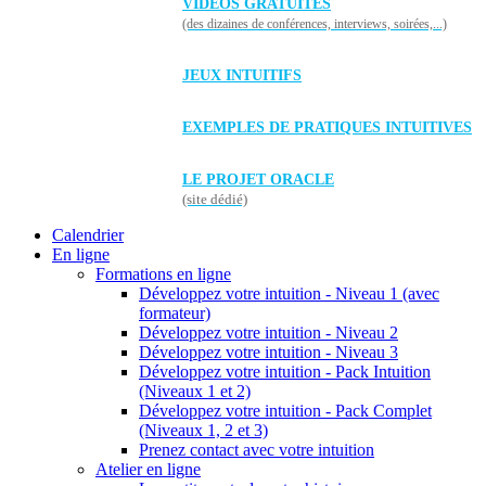
VIDÉOS GRATUITES
(des dizaines de conférences, interviews, soirées,...)
JEUX INTUITIFS
EXEMPLES DE PRATIQUES INTUITIVES
LE PROJET ORACLE
(site dédié)
Calendrier
En ligne
Formations en ligne
Développez votre intuition - Niveau 1 (avec
formateur)
Développez votre intuition - Niveau 2
Développez votre intuition - Niveau 3
Développez votre intuition - Pack Intuition
(Niveaux 1 et 2)
Développez votre intuition - Pack Complet
(Niveaux 1, 2 et 3)
Prenez contact avec votre intuition
Atelier en ligne