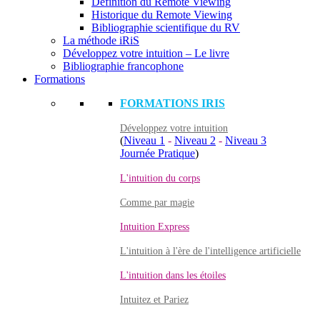
Définition du Remote Viewing
Historique du Remote Viewing
Bibliographie scientifique du RV
La méthode iRiS
Développez votre intuition – Le livre
Bibliographie francophone
Formations
FORMATIONS IRIS
Développez votre intuition
(
Niveau 1
-
Niveau 2
-
Niveau 3
Journée Pratique
)
L'intuition du corps
Comme par magie
Intuition Express
L'intuition à l'ère de l'intelligence artificielle
L'intuition dans les étoiles
Intuitez et Pariez