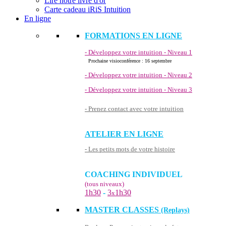
Lire notre livre d'or
Carte cadeau iRiS Intuition
En ligne
FORMATIONS EN LIGNE
- Développez votre intuition - Niveau 1
Prochaine visioconférence : 16 septembre
- Développez votre intuition - Niveau 2
- Développez votre intuition - Niveau 3
- Prenez contact avec votre intuition
ATELIER EN LIGNE
- Les petits mots de votre histoire
COACHING INDIVIDUEL
(tous niveaux)
1h30
-
3
1h30
x
MASTER CLASSES
(Replays)