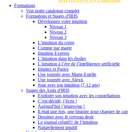
MAINTENANT EN LIBRAIRIE
Formations
Voir notre catalogue complet
Formations et Stages d'IRIS
Développez votre intuition
Niveau 1
Niveau 2
Niveau 3
L’intuition du corps
Comme par magie
Intuition Express
L’intuition dans les étoiles
L’intuition à l’ère de l’intelligence artificielle
Intuitez et Pariez
Une journée avec Marie-Estelle
Une journée avec Alexis
Joue avec ton intuition (7-12 ans)
Stages des Amis d'IRIS
Explorer son intuition avec les constellations
C’est décidé, j’écris !
Aujourd'hui j’improvise !
Il était une fois, une histoire pour changer de cap
Dessiner avec le cerveau droit
Le journal créatif© de l’intuition
Naturellement intuitif