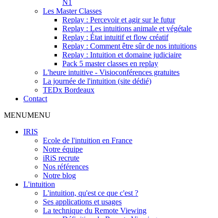
N1
Les Master Classes
Replay : Percevoir et agir sur le futur
Replay : Les intuitions animale et végétale
Replay : État intuitif et flow créatif
Replay : Comment être sûr de nos intuitions
Replay : Intuition et domaine judiciaire
Pack 5 master classes en replay
L'heure intuitive - Visioconférences gratuites
La journée de l'intuition (site dédié)
TEDx Bordeaux
Contact
MENU
MENU
IRIS
Ecole de l'intuition en France
Notre équipe
iRiS recrute
Nos références
Notre blog
L'intuition
L'intuition, qu'est ce que c'est ?
Ses applications et usages
La technique du Remote Viewing