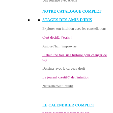
Une journée avec Alexis
NOTRE CATALOGUE COMPLET
STAGES DES AMIS D'IRIS
Explorer son intuition avec les constellations
C'est décidé, j'écris !
Aujourd'hui j'improvise !
Il était une fois, une histoire pour changer de
cap
Dessiner avec le cerveau droit
Le journal créatif© de l'intuition
Naturellement intuitif
LE CALENDRIER COMPLET