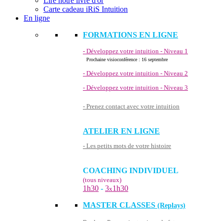
Lire notre livre d'or
Carte cadeau iRiS Intuition
En ligne
FORMATIONS EN LIGNE
- Développez votre intuition - Niveau 1
Prochaine visioconférence : 16 septembre
- Développez votre intuition - Niveau 2
- Développez votre intuition - Niveau 3
- Prenez contact avec votre intuition
ATELIER EN LIGNE
- Les petits mots de votre histoire
COACHING INDIVIDUEL
(tous niveaux)
1h30
-
3
1h30
x
MASTER CLASSES
(Replays)