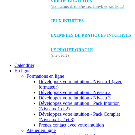
VIDÉOS GRATUITES
(des dizaines de conférences, interviews, soirées,...)
JEUX INTUITIFS
EXEMPLES DE PRATIQUES INTUITIVES
LE PROJET ORACLE
(site dédié)
Calendrier
En ligne
Formations en ligne
Développez votre intuition - Niveau 1 (avec
formateur)
Développez votre intuition - Niveau 2
Développez votre intuition - Niveau 3
Développez votre intuition - Pack Intuition
(Niveaux 1 et 2)
Développez votre intuition - Pack Complet
(Niveaux 1, 2 et 3)
Prenez contact avec votre intuition
Atelier en ligne