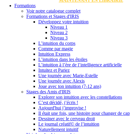
MAINTENANT EN LIBRAIRIE
Formations
Voir notre catalogue complet
Formations et Stages d'IRIS
Développez votre intuition
Niveau 1
Niveau 2
Niveau 3
L’intuition du corps
Comme par magie
Intuition Express
L’intuition dans les étoiles
L’intuition à l’ère de l’intelligence artificielle
Intuitez et Pariez
Une journée avec Marie-Estelle
Une journée avec Alexis
Joue avec ton intuition (7-12 ans)
Stages des Amis d'IRIS
Explorer son intuition avec les constellations
C’est décidé, j’écris !
Aujourd'hui j’improvise !
Il était une fois, une histoire pour changer de cap
Dessiner avec le cerveau droit
Le journal créatif© de l’intuition
Naturellement intuitif