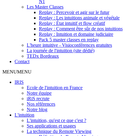
N1
Les Master Classes
Replay : Percevoir et agir sur le futur
Replay : Les intuitions animale et végétale
Replay : État intuitif et flow créatif
Replay : Comment être sûr de nos intuitions
Replay : Intuition et domaine judiciaire
Pack 5 master classes en replay
L'heure intuitive - Visioconférences gratuites
La journée de l'intuition (site dédié)
TEDx Bordeaux
Contact
MENU
MENU
IRIS
Ecole de l'intuition en France
Notre équipe
iRiS recrute
Nos références
Notre blog
L'intuition
L'intuition, qu'est ce que c'est ?
Ses applications et usages
La technique du Remote Viewing