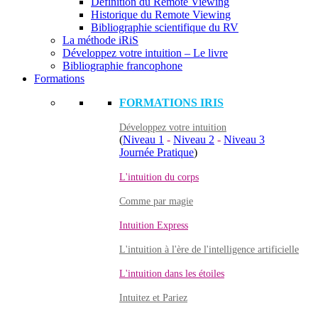
Définition du Remote Viewing
Historique du Remote Viewing
Bibliographie scientifique du RV
La méthode iRiS
Développez votre intuition – Le livre
Bibliographie francophone
Formations
FORMATIONS IRIS
Développez votre intuition
(
Niveau 1
-
Niveau 2
-
Niveau 3
Journée Pratique
)
L'intuition du corps
Comme par magie
Intuition Express
L'intuition à l'ère de l'intelligence artificielle
L'intuition dans les étoiles
Intuitez et Pariez