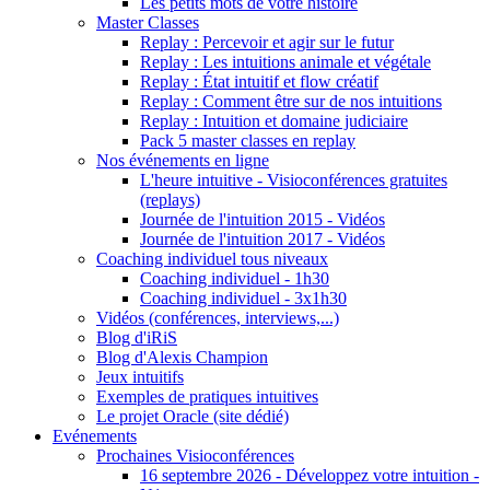
Les petits mots de votre histoire
Master Classes
Replay : Percevoir et agir sur le futur
Replay : Les intuitions animale et végétale
Replay : État intuitif et flow créatif
Replay : Comment être sur de nos intuitions
Replay : Intuition et domaine judiciaire
Pack 5 master classes en replay
Nos événements en ligne
L'heure intuitive - Visioconférences gratuites
(replays)
Journée de l'intuition 2015 - Vidéos
Journée de l'intuition 2017 - Vidéos
Coaching individuel tous niveaux
Coaching individuel - 1h30
Coaching individuel - 3x1h30
Vidéos (conférences, interviews,...)
Blog d'iRiS
Blog d'Alexis Champion
Jeux intuitifs
Exemples de pratiques intuitives
Le projet Oracle (site dédié)
Evénements
Prochaines Visioconférences
16 septembre 2026 - Développez votre intuition -