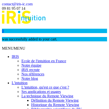
contact@iris-ic.com
09 81 95 07 14
0
was successfully added to your cart.
MENU
MENU
IRIS
Ecole de l'intuition en France
Notre équipe
iRiS recrute
Nos références
Notre blog
L'intuition
L'intuition, qu'est ce que c'est ?
Ses applications et usages
La technique du Remote Viewing
Définition du Remote Viewing
Historique du Remote Viewing