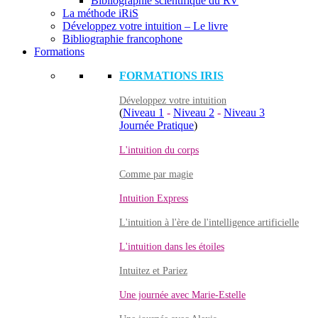
Bibliographie scientifique du RV
La méthode iRiS
Développez votre intuition – Le livre
Bibliographie francophone
Formations
FORMATIONS IRIS
Développez votre intuition
(
Niveau 1
-
Niveau 2
-
Niveau 3
Journée Pratique
)
L'intuition du corps
Comme par magie
Intuition Express
L'intuition à l'ère de l'intelligence artificielle
L'intuition dans les étoiles
Intuitez et Pariez
Une journée avec Marie-Estelle