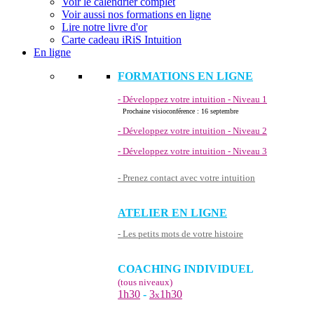
Voir le calendrier complet
Voir aussi nos formations en ligne
Lire notre livre d'or
Carte cadeau iRiS Intuition
En ligne
FORMATIONS EN LIGNE
- Développez votre intuition - Niveau 1
Prochaine visioconférence : 16 septembre
- Développez votre intuition - Niveau 2
- Développez votre intuition - Niveau 3
- Prenez contact avec votre intuition
ATELIER EN LIGNE
- Les petits mots de votre histoire
COACHING INDIVIDUEL
(tous niveaux)
1h30
-
3
1h30
x