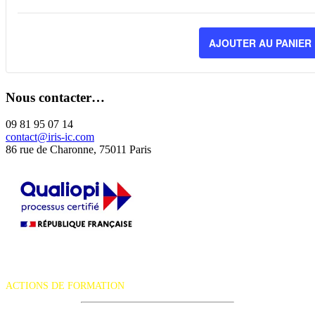
LA
QUA
AJOUTER AU PANIER
DE
BIL
Nous contacter…
POU
INTU
09 81 95 07 14
contact@iris-ic.com
EXP
86 rue de Charonne, 75011 Paris
À
MON
-
28-
La certification qualité a été délivrée au titre de la catégorie d'action
29
suivante :
ACTIONS DE FORMATION
OCT