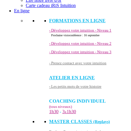
Lire notre livre d'or
Carte cadeau iRiS Intuition
En ligne
FORMATIONS EN LIGNE
- Développez votre intuition - Niveau 1
Prochaine visioconférence : 16 septembre
- Développez votre intuition - Niveau 2
- Développez votre intuition - Niveau 3
- Prenez contact avec votre intuition
ATELIER EN LIGNE
- Les petits mots de votre histoire
COACHING INDIVIDUEL
(tous niveaux)
1h30
-
3
1h30
x
MASTER CLASSES
(Replays)