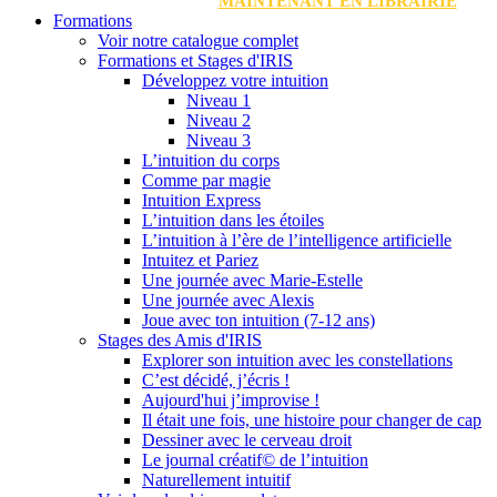
MAINTENANT EN LIBRAIRIE
Formations
Voir notre catalogue complet
Formations et Stages d'IRIS
Développez votre intuition
Niveau 1
Niveau 2
Niveau 3
L’intuition du corps
Comme par magie
Intuition Express
L’intuition dans les étoiles
L’intuition à l’ère de l’intelligence artificielle
Intuitez et Pariez
Une journée avec Marie-Estelle
Une journée avec Alexis
Joue avec ton intuition (7-12 ans)
Stages des Amis d'IRIS
Explorer son intuition avec les constellations
C’est décidé, j’écris !
Aujourd'hui j’improvise !
Il était une fois, une histoire pour changer de cap
Dessiner avec le cerveau droit
Le journal créatif© de l’intuition
Naturellement intuitif