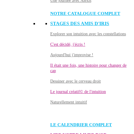
Une journée avec Alexis
NOTRE CATALOGUE COMPLET
STAGES DES AMIS D'IRIS
Explorer son intuition avec les constellations
C'est décidé, j'écris !
Aujourd'hui j'improvise !
Il était une fois, une histoire pour changer de
cap
Dessiner avec le cerveau droit
Le journal créatif© de l'intuition
Naturellement intuitif
LE CALENDRIER COMPLET