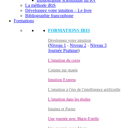
Bibliographie scientifique du RV
La méthode iRiS
Développez votre intuition – Le livre
Bibliographie francophone
Formations
FORMATIONS IRIS
Développez votre intuition
(
Niveau 1
-
Niveau 2
-
Niveau 3
Journée Pratique
)
L'intuition du corps
Comme par magie
Intuition Express
L'intuition à l'ère de l'intelligence artificielle
L'intuition dans les étoiles
Intuitez et Pariez
Une journée avec Marie-Estelle