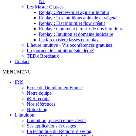
N1
Les Master Classes
Replay : Percevoir et agir sur le futur
Replay : Les intuitions animale et végétale
Replay : État intuitif et flow créatif
Replay : Comment être sûr de nos intuitions
Replay : Intuition et domaine judiciaire
Pack 5 master classes en replay
L'heure intuitive - Visioconférences gratuites
La journée de l'intuition (site dédié)
TEDx Bordeaux
Contact
MENU
MENU
IRIS
Ecole de l'intuition en France
Notre équipe
iRiS recrute
Nos références
Notre blog
L'intuition
L'intuition, qu'est ce que c'est ?
Ses applications et usages
La technique du Remote Viewing