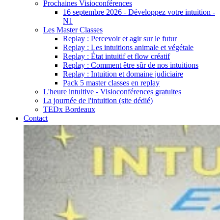
Prochaines Visioconférences
16 septembre 2026 - Développez votre intuition -
N1
Les Master Classes
Replay : Percevoir et agir sur le futur
Replay : Les intuitions animale et végétale
Replay : État intuitif et flow créatif
Replay : Comment être sûr de nos intuitions
Replay : Intuition et domaine judiciaire
Pack 5 master classes en replay
L'heure intuitive - Visioconférences gratuites
La journée de l'intuition (site dédié)
TEDx Bordeaux
Contact