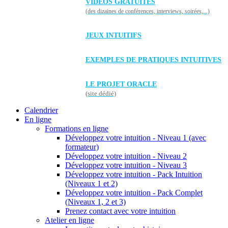
VIDÉOS GRATUITES
(des dizaines de conférences, interviews, soirées,...)
JEUX INTUITIFS
EXEMPLES DE PRATIQUES INTUITIVES
LE PROJET ORACLE
(site dédié)
Calendrier
En ligne
Formations en ligne
Développez votre intuition - Niveau 1 (avec
formateur)
Développez votre intuition - Niveau 2
Développez votre intuition - Niveau 3
Développez votre intuition - Pack Intuition
(Niveaux 1 et 2)
Développez votre intuition - Pack Complet
(Niveaux 1, 2 et 3)
Prenez contact avec votre intuition
Atelier en ligne