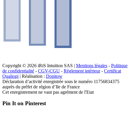
Copyright © 2026 iRiS Intuition SAS |
Mentions légales
-
Politique
de confidentialité
-
CGV-CGU
-
Règlement intérieur
-
Certificat
Qualiopi
| Réalisation :
Donitow
Déclaration d’activité enregistrée sous le numéro 11756834375
auprès du préfet de région d’Ile de France
Cet enregistrement ne vaut pas agrément de l'Etat
Pin It on Pinterest