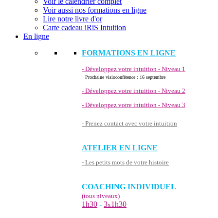
Voir le calendrier complet
Voir aussi nos formations en ligne
Lire notre livre d'or
Carte cadeau iRiS Intuition
En ligne
FORMATIONS EN LIGNE
- Développez votre intuition - Niveau 1
Prochaine visioconférence : 16 septembre
- Développez votre intuition - Niveau 2
- Développez votre intuition - Niveau 3
- Prenez contact avec votre intuition
ATELIER EN LIGNE
- Les petits mots de votre histoire
COACHING INDIVIDUEL
(tous niveaux)
1h30
-
3
1h30
x