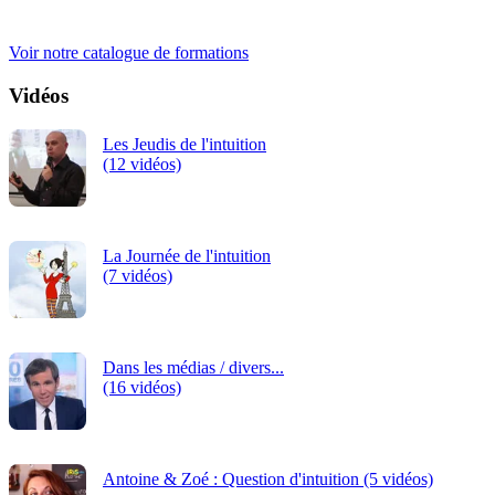
2026
iRiS Intuition est un organisme de formation professionnelle
continue.
-
Voir notre catalogue de formations
TAR
Vidéos
PAR
Les Jeudis de l'intuition
(INS
(12 vidéos)
La Journée de l'intuition
(7 vidéos)
Dans les médias / divers...
(16 vidéos)
Antoine & Zoé : Question d'intuition (5 vidéos)