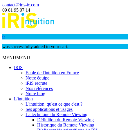
contact@iris-ic.com
09 81 95 07 14
0
was successfully added to your cart.
MENU
MENU
IRIS
Ecole de l'intuition en France
Notre équipe
iRiS recrute
Nos références
Notre blog
L'intuition
L'intuition, qu'est ce que c'est ?
Ses applications et usages
La technique du Remote Viewing
Définition du Remote Viewing
Historique du Remote Viewing