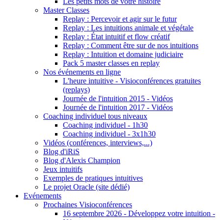
Les petits mots de votre histoire
Master Classes
Replay : Percevoir et agir sur le futur
Replay : Les intuitions animale et végétale
Replay : État intuitif et flow créatif
Replay : Comment être sur de nos intuitions
Replay : Intuition et domaine judiciaire
Pack 5 master classes en replay
Nos événements en ligne
L'heure intuitive - Visioconférences gratuites
(replays)
Journée de l'intuition 2015 - Vidéos
Journée de l'intuition 2017 - Vidéos
Coaching individuel tous niveaux
Coaching individuel - 1h30
Coaching individuel - 3x1h30
Vidéos (conférences, interviews,...)
Blog d'iRiS
Blog d'Alexis Champion
Jeux intuitifs
Exemples de pratiques intuitives
Le projet Oracle (site dédié)
Evénements
Prochaines Visioconférences
16 septembre 2026 - Développez votre intuition -