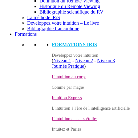
Définition du Remote Viewing
Historique du Remote Viewing
Bibliographie scientifique du RV
La méthode iRiS
Développez votre intuition – Le livre
Bibliographie francophone
Formations
FORMATIONS IRIS
Développez votre intuition
(
Niveau 1
-
Niveau 2
-
Niveau 3
Journée Pratique
)
L'intuition du corps
Comme par magie
Intuition Express
L'intuition à l'ère de l'intelligence artificielle
L'intuition dans les étoiles
Intuitez et Pariez