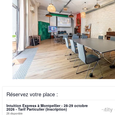
Réservez votre place :
Intuition Express à Montpellier - 28-29 octobre
DIM
-
Quantity
2026 - Tarif Particulier (Inscription)
26
disponible