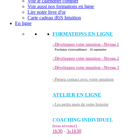
Voir le calendrier complet
Voir aussi nos formations en ligne
Lire notre livre d'or
Carte cadeau iRiS Intuition
En ligne
FORMATIONS EN LIGNE
- Développez votre intuition - Niveau 1
Prochaine visioconférence : 16 septembre
- Développez votre intuition - Niveau 2
- Développez votre intuition - Niveau 3
- Prenez contact avec votre intuition
ATELIER EN LIGNE
- Les petits mots de votre histoire
COACHING INDIVIDUEL
(tous niveaux)
1h30
-
3
1h30
x