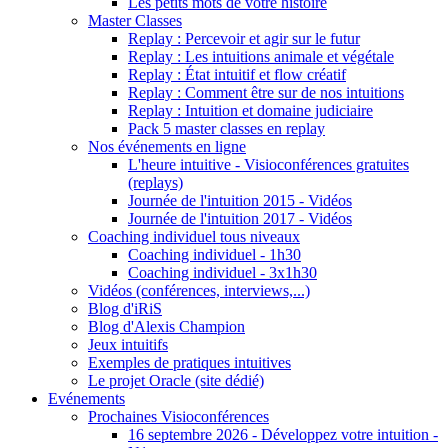
Les petits mots de votre histoire
Master Classes
Replay : Percevoir et agir sur le futur
Replay : Les intuitions animale et végétale
Replay : État intuitif et flow créatif
Replay : Comment être sur de nos intuitions
Replay : Intuition et domaine judiciaire
Pack 5 master classes en replay
Nos événements en ligne
L'heure intuitive - Visioconférences gratuites
(replays)
Journée de l'intuition 2015 - Vidéos
Journée de l'intuition 2017 - Vidéos
Coaching individuel tous niveaux
Coaching individuel - 1h30
Coaching individuel - 3x1h30
Vidéos (conférences, interviews,...)
Blog d'iRiS
Blog d'Alexis Champion
Jeux intuitifs
Exemples de pratiques intuitives
Le projet Oracle (site dédié)
Evénements
Prochaines Visioconférences
16 septembre 2026 - Développez votre intuition -