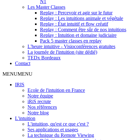
N1
Les Master Classes
Replay : Percevoir et agir sur le futur
Replay : Les intuitions animale et végétale
Replay : État intuitif et flow créatif
Replay : Comment être sûr de nos intuitions
Replay : Intuition et domaine judiciaire
Pack 5 master classes en replay
L'heure intuitive - Visioconférences gratuites
La journée de l'intuition (site dédié)
TEDx Bordeaux
Contact
MENU
MENU
IRIS
Ecole de l'intuition en France
Notre équipe
iRiS recrute
Nos références
Notre blog
L'intuition
L'intuition, qu'est ce que c'est ?
Ses applications et usages
La technique du Remote Viewing