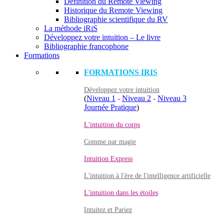
Définition du Remote Viewing
Historique du Remote Viewing
Bibliographie scientifique du RV
La méthode iRiS
Développez votre intuition – Le livre
Bibliographie francophone
Formations
FORMATIONS IRIS
Développez votre intuition
(
Niveau 1
-
Niveau 2
-
Niveau 3
Journée Pratique
)
L'intuition du corps
Comme par magie
Intuition Express
L'intuition à l'ère de l'intelligence artificielle
L'intuition dans les étoiles
Intuitez et Pariez