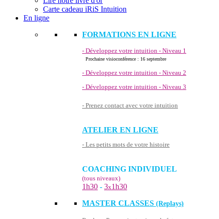
Lire notre livre d'or
Carte cadeau iRiS Intuition
En ligne
FORMATIONS EN LIGNE
- Développez votre intuition - Niveau 1
Prochaine visioconférence : 16 septembre
- Développez votre intuition - Niveau 2
- Développez votre intuition - Niveau 3
- Prenez contact avec votre intuition
ATELIER EN LIGNE
- Les petits mots de votre histoire
COACHING INDIVIDUEL
(tous niveaux)
1h30
-
3
1h30
x
MASTER CLASSES
(Replays)