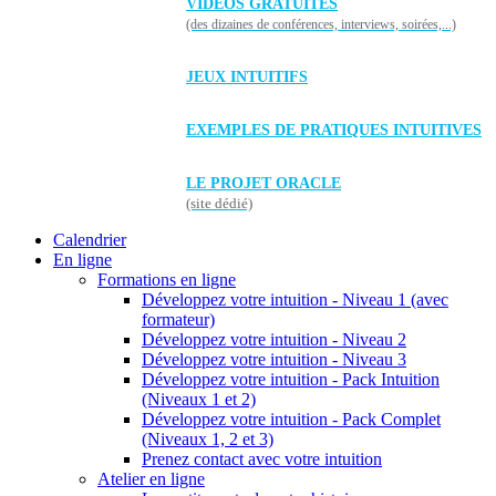
VIDÉOS GRATUITES
(des dizaines de conférences, interviews, soirées,...)
JEUX INTUITIFS
EXEMPLES DE PRATIQUES INTUITIVES
LE PROJET ORACLE
(site dédié)
Calendrier
En ligne
Formations en ligne
Développez votre intuition - Niveau 1 (avec
formateur)
Développez votre intuition - Niveau 2
Développez votre intuition - Niveau 3
Développez votre intuition - Pack Intuition
(Niveaux 1 et 2)
Développez votre intuition - Pack Complet
(Niveaux 1, 2 et 3)
Prenez contact avec votre intuition
Atelier en ligne