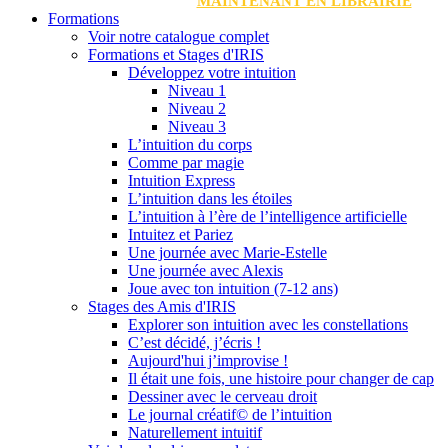
MAINTENANT EN LIBRAIRIE
Formations
Voir notre catalogue complet
Formations et Stages d'IRIS
Développez votre intuition
Niveau 1
Niveau 2
Niveau 3
L’intuition du corps
Comme par magie
Intuition Express
L’intuition dans les étoiles
L’intuition à l’ère de l’intelligence artificielle
Intuitez et Pariez
Une journée avec Marie-Estelle
Une journée avec Alexis
Joue avec ton intuition (7-12 ans)
Stages des Amis d'IRIS
Explorer son intuition avec les constellations
C’est décidé, j’écris !
Aujourd'hui j’improvise !
Il était une fois, une histoire pour changer de cap
Dessiner avec le cerveau droit
Le journal créatif© de l’intuition
Naturellement intuitif