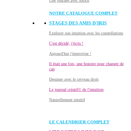
Une journée avec Alexis
NOTRE CATALOGUE COMPLET
STAGES DES AMIS D'IRIS
Explorer son intuition avec les constellations
C'est décidé, j'écris !
Aujourd'hui j'improvise !
Il était une fois, une histoire pour changer de
cap
Dessiner avec le cerveau droit
Le journal créatif© de l'intuition
Naturellement intuitif
LE CALENDRIER COMPLET