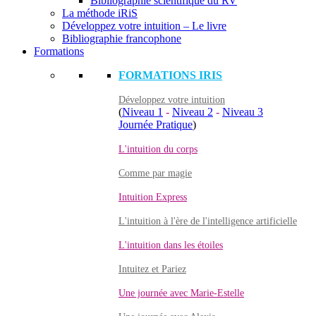
Bibliographie scientifique du RV
La méthode iRiS
Développez votre intuition – Le livre
Bibliographie francophone
Formations
FORMATIONS IRIS
Développez votre intuition
(
Niveau 1
-
Niveau 2
-
Niveau 3
Journée Pratique
)
L'intuition du corps
Comme par magie
Intuition Express
L'intuition à l'ère de l'intelligence artificielle
L'intuition dans les étoiles
Intuitez et Pariez
Une journée avec Marie-Estelle