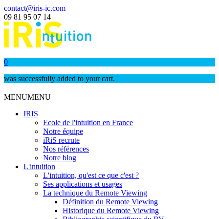
contact@iris-ic.com
09 81 95 07 14
0
was successfully added to your cart.
MENU
MENU
IRIS
Ecole de l'intuition en France
Notre équipe
iRiS recrute
Nos références
Notre blog
L'intuition
L'intuition, qu'est ce que c'est ?
Ses applications et usages
La technique du Remote Viewing
Définition du Remote Viewing
Historique du Remote Viewing