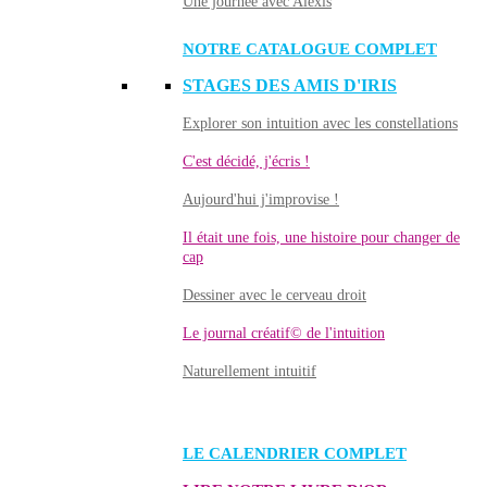
Une journée avec Alexis
NOTRE CATALOGUE COMPLET
STAGES DES AMIS D'IRIS
Explorer son intuition avec les constellations
C'est décidé, j'écris !
Aujourd'hui j'improvise !
Il était une fois, une histoire pour changer de
cap
Dessiner avec le cerveau droit
Le journal créatif© de l'intuition
Naturellement intuitif
LE CALENDRIER COMPLET