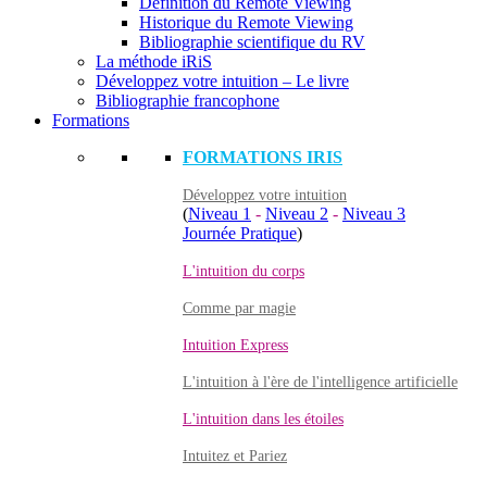
Définition du Remote Viewing
Historique du Remote Viewing
Bibliographie scientifique du RV
La méthode iRiS
Développez votre intuition – Le livre
Bibliographie francophone
Formations
FORMATIONS IRIS
Développez votre intuition
(
Niveau 1
-
Niveau 2
-
Niveau 3
Journée Pratique
)
L'intuition du corps
Comme par magie
Intuition Express
L'intuition à l'ère de l'intelligence artificielle
L'intuition dans les étoiles
Intuitez et Pariez