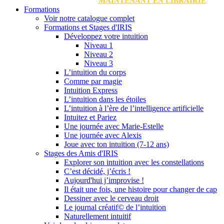
MAINTENANT EN LIBRAIRIE
Formations
Voir notre catalogue complet
Formations et Stages d'IRIS
Développez votre intuition
Niveau 1
Niveau 2
Niveau 3
L’intuition du corps
Comme par magie
Intuition Express
L’intuition dans les étoiles
L’intuition à l’ère de l’intelligence artificielle
Intuitez et Pariez
Une journée avec Marie-Estelle
Une journée avec Alexis
Joue avec ton intuition (7-12 ans)
Stages des Amis d'IRIS
Explorer son intuition avec les constellations
C’est décidé, j’écris !
Aujourd'hui j’improvise !
Il était une fois, une histoire pour changer de cap
Dessiner avec le cerveau droit
Le journal créatif© de l’intuition
Naturellement intuitif