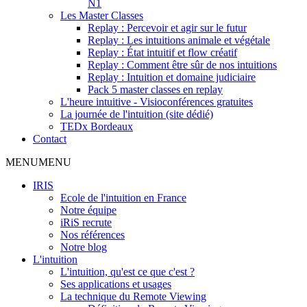
N1
Les Master Classes
Replay : Percevoir et agir sur le futur
Replay : Les intuitions animale et végétale
Replay : État intuitif et flow créatif
Replay : Comment être sûr de nos intuitions
Replay : Intuition et domaine judiciaire
Pack 5 master classes en replay
L'heure intuitive - Visioconférences gratuites
La journée de l'intuition (site dédié)
TEDx Bordeaux
Contact
MENU
MENU
IRIS
Ecole de l'intuition en France
Notre équipe
iRiS recrute
Nos références
Notre blog
L'intuition
L'intuition, qu'est ce que c'est ?
Ses applications et usages
La technique du Remote Viewing