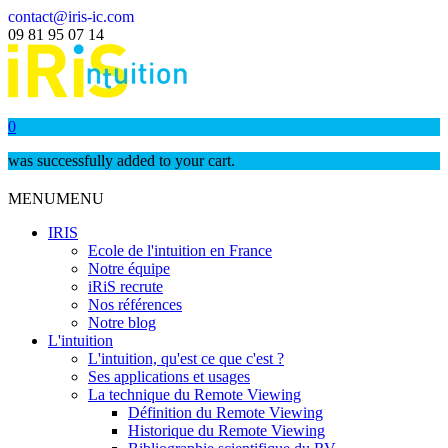
contact@iris-ic.com
09 81 95 07 14
0
was successfully added to your cart.
MENU
MENU
IRIS
Ecole de l'intuition en France
Notre équipe
iRiS recrute
Nos références
Notre blog
L'intuition
L'intuition, qu'est ce que c'est ?
Ses applications et usages
La technique du Remote Viewing
Définition du Remote Viewing
Historique du Remote Viewing