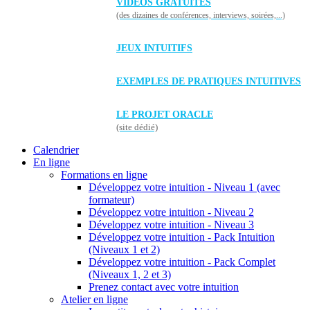
VIDÉOS GRATUITES
(des dizaines de conférences, interviews, soirées,...)
JEUX INTUITIFS
EXEMPLES DE PRATIQUES INTUITIVES
LE PROJET ORACLE
(site dédié)
Calendrier
En ligne
Formations en ligne
Développez votre intuition - Niveau 1 (avec
formateur)
Développez votre intuition - Niveau 2
Développez votre intuition - Niveau 3
Développez votre intuition - Pack Intuition
(Niveaux 1 et 2)
Développez votre intuition - Pack Complet
(Niveaux 1, 2 et 3)
Prenez contact avec votre intuition
Atelier en ligne