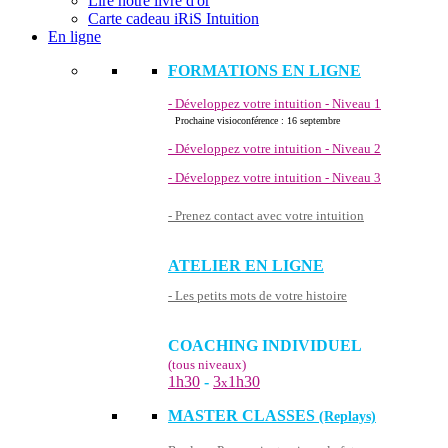
Lire notre livre d'or
Carte cadeau iRiS Intuition
En ligne
FORMATIONS EN LIGNE
- Développez votre intuition - Niveau 1
Prochaine visioconférence : 16 septembre
- Développez votre intuition - Niveau 2
- Développez votre intuition - Niveau 3
- Prenez contact avec votre intuition
ATELIER EN LIGNE
- Les petits mots de votre histoire
COACHING INDIVIDUEL
(tous niveaux)
1h30
-
3
1h30
x
MASTER CLASSES
(Replays)