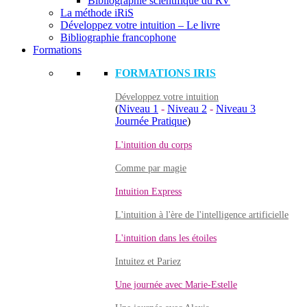
Bibliographie scientifique du RV
La méthode iRiS
Développez votre intuition – Le livre
Bibliographie francophone
Formations
FORMATIONS IRIS
Développez votre intuition
(
Niveau 1
-
Niveau 2
-
Niveau 3
Journée Pratique
)
L'intuition du corps
Comme par magie
Intuition Express
L'intuition à l'ère de l'intelligence artificielle
L'intuition dans les étoiles
Intuitez et Pariez
Une journée avec Marie-Estelle