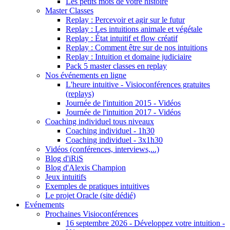
Les petits mots de votre histoire
Master Classes
Replay : Percevoir et agir sur le futur
Replay : Les intuitions animale et végétale
Replay : État intuitif et flow créatif
Replay : Comment être sur de nos intuitions
Replay : Intuition et domaine judiciaire
Pack 5 master classes en replay
Nos événements en ligne
L'heure intuitive - Visioconférences gratuites
(replays)
Journée de l'intuition 2015 - Vidéos
Journée de l'intuition 2017 - Vidéos
Coaching individuel tous niveaux
Coaching individuel - 1h30
Coaching individuel - 3x1h30
Vidéos (conférences, interviews,...)
Blog d'iRiS
Blog d'Alexis Champion
Jeux intuitifs
Exemples de pratiques intuitives
Le projet Oracle (site dédié)
Evénements
Prochaines Visioconférences
16 septembre 2026 - Développez votre intuition -