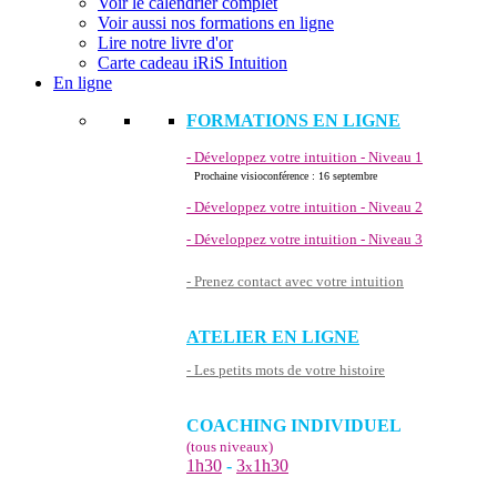
Voir le calendrier complet
Voir aussi nos formations en ligne
Lire notre livre d'or
Carte cadeau iRiS Intuition
En ligne
FORMATIONS EN LIGNE
- Développez votre intuition - Niveau 1
Prochaine visioconférence : 16 septembre
- Développez votre intuition - Niveau 2
- Développez votre intuition - Niveau 3
- Prenez contact avec votre intuition
ATELIER EN LIGNE
- Les petits mots de votre histoire
COACHING INDIVIDUEL
(tous niveaux)
1h30
-
3
1h30
x