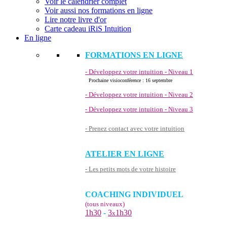
Voir le calendrier complet
Voir aussi nos formations en ligne
Lire notre livre d'or
Carte cadeau iRiS Intuition
En ligne
FORMATIONS EN LIGNE
- Développez votre intuition - Niveau 1
Prochaine visioconférence : 16 septembre
- Développez votre intuition - Niveau 2
- Développez votre intuition - Niveau 3
- Prenez contact avec votre intuition
ATELIER EN LIGNE
- Les petits mots de votre histoire
COACHING INDIVIDUEL
(tous niveaux)
1h30
-
3
1h30
x