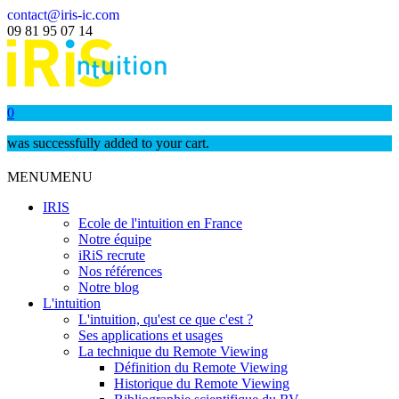
contact@iris-ic.com
09 81 95 07 14
0
was successfully added to your cart.
MENU
MENU
IRIS
Ecole de l'intuition en France
Notre équipe
iRiS recrute
Nos références
Notre blog
L'intuition
L'intuition, qu'est ce que c'est ?
Ses applications et usages
La technique du Remote Viewing
Définition du Remote Viewing
Historique du Remote Viewing