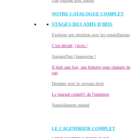
Une journée avec Alexis
NOTRE CATALOGUE COMPLET
STAGES DES AMIS D'IRIS
Explorer son intuition avec les constellations
C'est décidé, j'écris !
Aujourd'hui j'improvise !
Il était une fois, une histoire pour changer de
cap
Dessiner avec le cerveau droit
Le journal créatif© de l'intuition
Naturellement intuitif
LE CALENDRIER COMPLET