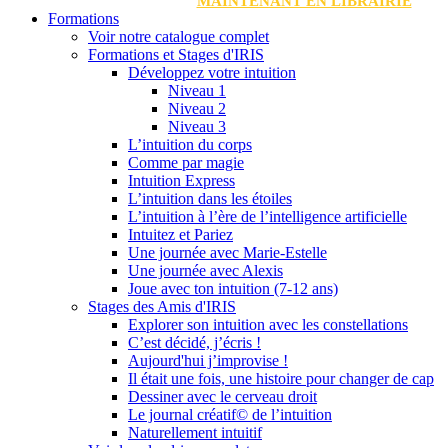
MAINTENANT EN LIBRAIRIE
Formations
Voir notre catalogue complet
Formations et Stages d'IRIS
Développez votre intuition
Niveau 1
Niveau 2
Niveau 3
L’intuition du corps
Comme par magie
Intuition Express
L’intuition dans les étoiles
L’intuition à l’ère de l’intelligence artificielle
Intuitez et Pariez
Une journée avec Marie-Estelle
Une journée avec Alexis
Joue avec ton intuition (7-12 ans)
Stages des Amis d'IRIS
Explorer son intuition avec les constellations
C’est décidé, j’écris !
Aujourd'hui j’improvise !
Il était une fois, une histoire pour changer de cap
Dessiner avec le cerveau droit
Le journal créatif© de l’intuition
Naturellement intuitif