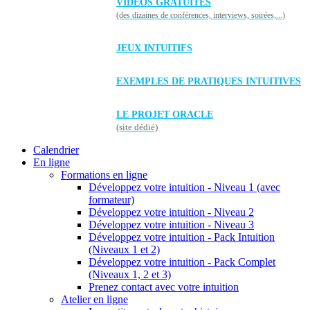
VIDÉOS GRATUITES
(des dizaines de conférences, interviews, soirées,...)
JEUX INTUITIFS
EXEMPLES DE PRATIQUES INTUITIVES
LE PROJET ORACLE
(site dédié)
Calendrier
En ligne
Formations en ligne
Développez votre intuition - Niveau 1 (avec
formateur)
Développez votre intuition - Niveau 2
Développez votre intuition - Niveau 3
Développez votre intuition - Pack Intuition
(Niveaux 1 et 2)
Développez votre intuition - Pack Complet
(Niveaux 1, 2 et 3)
Prenez contact avec votre intuition
Atelier en ligne