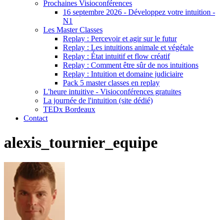
Prochaines Visioconférences
16 septembre 2026 - Développez votre intuition -
N1
Les Master Classes
Replay : Percevoir et agir sur le futur
Replay : Les intuitions animale et végétale
Replay : État intuitif et flow créatif
Replay : Comment être sûr de nos intuitions
Replay : Intuition et domaine judiciaire
Pack 5 master classes en replay
L'heure intuitive - Visioconférences gratuites
La journée de l'intuition (site dédié)
TEDx Bordeaux
Contact
alexis_tournier_equipe