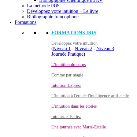
Bibliographie scientifique du RV
La méthode iRiS
Développez votre intuition – Le livre
Bibliographie francophone
Formations
FORMATIONS IRIS
Développez votre intuition
(
Niveau 1
-
Niveau 2
-
Niveau 3
Journée Pratique
)
L'intuition du corps
Comme par magie
Intuition Express
L'intuition à l'ère de l'intelligence artificielle
L'intuition dans les étoiles
Intuitez et Pariez
Une journée avec Marie-Estelle