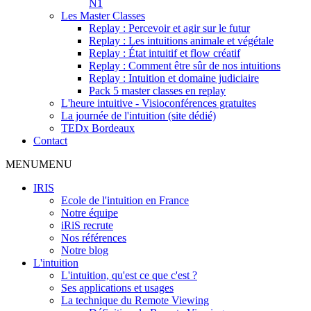
N1
Les Master Classes
Replay : Percevoir et agir sur le futur
Replay : Les intuitions animale et végétale
Replay : État intuitif et flow créatif
Replay : Comment être sûr de nos intuitions
Replay : Intuition et domaine judiciaire
Pack 5 master classes en replay
L'heure intuitive - Visioconférences gratuites
La journée de l'intuition (site dédié)
TEDx Bordeaux
Contact
MENU
MENU
IRIS
Ecole de l'intuition en France
Notre équipe
iRiS recrute
Nos références
Notre blog
L'intuition
L'intuition, qu'est ce que c'est ?
Ses applications et usages
La technique du Remote Viewing