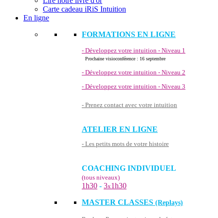
Lire notre livre d'or
Carte cadeau iRiS Intuition
En ligne
FORMATIONS EN LIGNE
- Développez votre intuition - Niveau 1
Prochaine visioconférence : 16 septembre
- Développez votre intuition - Niveau 2
- Développez votre intuition - Niveau 3
- Prenez contact avec votre intuition
ATELIER EN LIGNE
- Les petits mots de votre histoire
COACHING INDIVIDUEL
(tous niveaux)
1h30
-
3
1h30
x
MASTER CLASSES
(Replays)