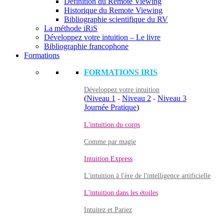
Définition du Remote Viewing
Historique du Remote Viewing
Bibliographie scientifique du RV
La méthode iRiS
Développez votre intuition – Le livre
Bibliographie francophone
Formations
FORMATIONS IRIS
Développez votre intuition
(
Niveau 1
-
Niveau 2
-
Niveau 3
Journée Pratique
)
L'intuition du corps
Comme par magie
Intuition Express
L'intuition à l'ère de l'intelligence artificielle
L'intuition dans les étoiles
Intuitez et Pariez