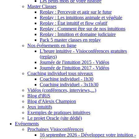
Les petits mots de votre histoire
Master Classes
Replay : Percevoir et agir sur le futur
Replay : Les intuitions animale et végétale
Replay : État intuitif et flow créatif
Replay : Comment être sur de nos intuitions
Replay : Intuition et domaine judiciaire
Pack 5 master classes en replay
Nos événements en ligne
L'heure intuitive - Visioconférences gratuites
(replays)
Journée de l'intuition 2015 - Vidéos
Journée de l'intuition 2017 - Vidéos
Coaching individuel tous niveaux
Coaching individuel - 1h30
Coaching individuel - 3x1h30
Vidéos (conférences, interviews,...)
Blog d'iRiS
Blog d'Alexis Champion
Jeux intuitifs
Exemples de pratiques intuitives
Le projet Oracle (site dédié)
Evénements
Prochaines Visioconférences
16 septembre 2026 - Développez votre intuition -