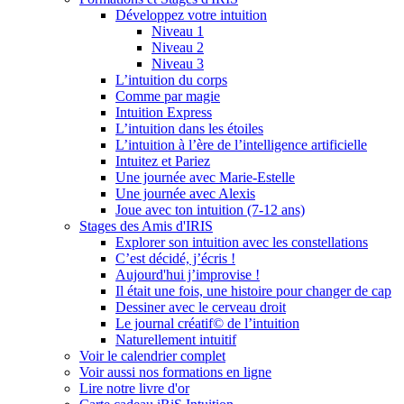
Développez votre intuition
Niveau 1
Niveau 2
Niveau 3
L’intuition du corps
Comme par magie
Intuition Express
L’intuition dans les étoiles
L’intuition à l’ère de l’intelligence artificielle
Intuitez et Pariez
Une journée avec Marie-Estelle
Une journée avec Alexis
Joue avec ton intuition (7-12 ans)
Stages des Amis d'IRIS
Explorer son intuition avec les constellations
C’est décidé, j’écris !
Aujourd'hui j’improvise !
Il était une fois, une histoire pour changer de cap
Dessiner avec le cerveau droit
Le journal créatif© de l’intuition
Naturellement intuitif
Voir le calendrier complet
Voir aussi nos formations en ligne
Lire notre livre d'or