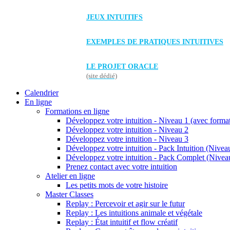
JEUX INTUITIFS
EXEMPLES DE PRATIQUES INTUITIVES
LE PROJET ORACLE
(site dédié)
Calendrier
En ligne
Formations en ligne
Développez votre intuition - Niveau 1 (avec forma
Développez votre intuition - Niveau 2
Développez votre intuition - Niveau 3
Développez votre intuition - Pack Intuition (Niveau
Développez votre intuition - Pack Complet (Niveau
Prenez contact avec votre intuition
Atelier en ligne
Les petits mots de votre histoire
Master Classes
Replay : Percevoir et agir sur le futur
Replay : Les intuitions animale et végétale
Replay : État intuitif et flow créatif