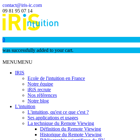
contact@iris-ic.com
09 81 95 07 14
0
was successfully added to your cart.
MENU
MENU
IRIS
Ecole de l'intuition en France
Notre équipe
iRiS recrute
Nos références
Notre blog
L'intuition
L'intuition, qu'est ce que c'est ?
Ses applications et usages
La technique du Remote Viewing
Définition du Remote Viewing
Historique du Remote Viewing