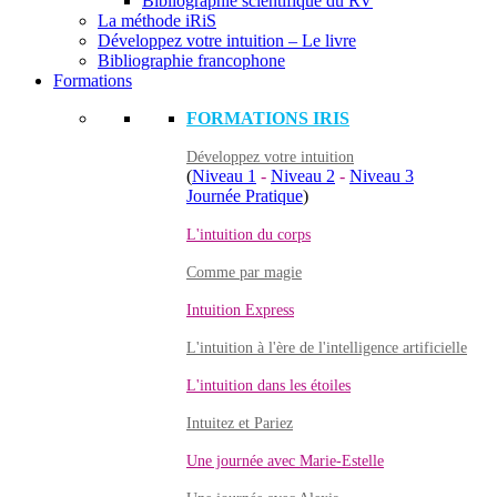
Bibliographie scientifique du RV
La méthode iRiS
Développez votre intuition – Le livre
Bibliographie francophone
Formations
FORMATIONS IRIS
Développez votre intuition
(
Niveau 1
-
Niveau 2
-
Niveau 3
Journée Pratique
)
L'intuition du corps
Comme par magie
Intuition Express
L'intuition à l'ère de l'intelligence artificielle
L'intuition dans les étoiles
Intuitez et Pariez
Une journée avec Marie-Estelle