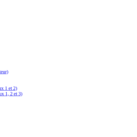
teur)
x 1 et 2)
x 1, 2 et 3)