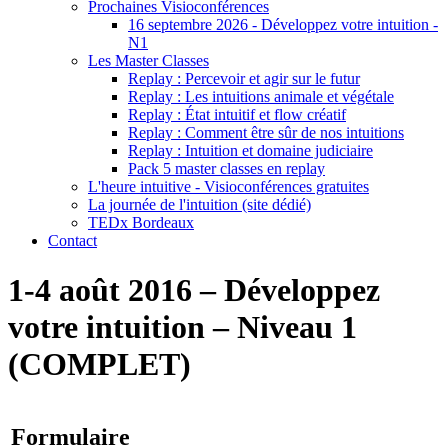
Prochaines Visioconférences
16 septembre 2026 - Développez votre intuition -
N1
Les Master Classes
Replay : Percevoir et agir sur le futur
Replay : Les intuitions animale et végétale
Replay : État intuitif et flow créatif
Replay : Comment être sûr de nos intuitions
Replay : Intuition et domaine judiciaire
Pack 5 master classes en replay
L'heure intuitive - Visioconférences gratuites
La journée de l'intuition (site dédié)
TEDx Bordeaux
Contact
1-4 août 2016 – Développez
votre intuition – Niveau 1
(COMPLET)
Formulaire