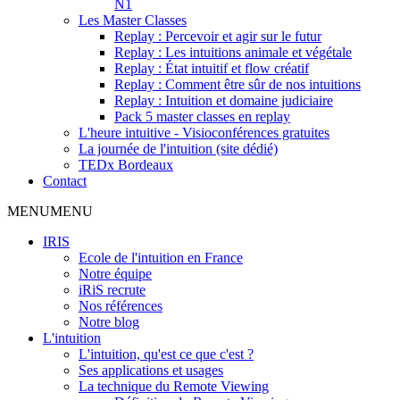
N1
Les Master Classes
Replay : Percevoir et agir sur le futur
Replay : Les intuitions animale et végétale
Replay : État intuitif et flow créatif
Replay : Comment être sûr de nos intuitions
Replay : Intuition et domaine judiciaire
Pack 5 master classes en replay
L'heure intuitive - Visioconférences gratuites
La journée de l'intuition (site dédié)
TEDx Bordeaux
Contact
MENU
MENU
IRIS
Ecole de l'intuition en France
Notre équipe
iRiS recrute
Nos références
Notre blog
L'intuition
L'intuition, qu'est ce que c'est ?
Ses applications et usages
La technique du Remote Viewing