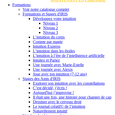
MAINTENANT EN LIBRAIRIE
Formations
Voir notre catalogue complet
Formations et Stages d'IRIS
Développez votre intuition
Niveau 1
Niveau 2
Niveau 3
L’intuition du corps
Comme par magie
Intuition Express
L’intuition dans les étoiles
L’intuition à l’ère de l’intelligence artificielle
Intuitez et Pariez
Une journée avec Marie-Estelle
Une journée avec Alexis
Joue avec ton intuition (7-12 ans)
Stages des Amis d'IRIS
Explorer son intuition avec les constellations
C’est décidé, j’écris !
Aujourd'hui j’improvise !
Il était une fois, une histoire pour changer de cap
Dessiner avec le cerveau droit
Le journal créatif© de l’intuition
Naturellement intuitif