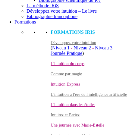
Bibliographie scientifique du RV
La méthode iRiS
Développez votre intuition – Le livre
Bibliographie francophone
Formations
FORMATIONS IRIS
Développez votre intuition
(
Niveau 1
-
Niveau 2
-
Niveau 3
Journée Pratique
)
L'intuition du corps
Comme par magie
Intuition Express
L'intuition à l'ère de l'intelligence artificielle
L'intuition dans les étoiles
Intuitez et Pariez
Une journée avec Marie-Estelle