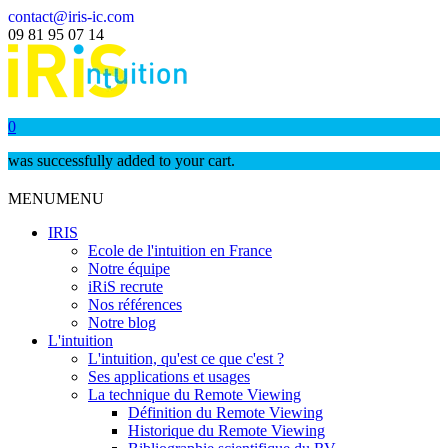
contact@iris-ic.com
09 81 95 07 14
0
was successfully added to your cart.
MENU
MENU
IRIS
Ecole de l'intuition en France
Notre équipe
iRiS recrute
Nos références
Notre blog
L'intuition
L'intuition, qu'est ce que c'est ?
Ses applications et usages
La technique du Remote Viewing
Définition du Remote Viewing
Historique du Remote Viewing