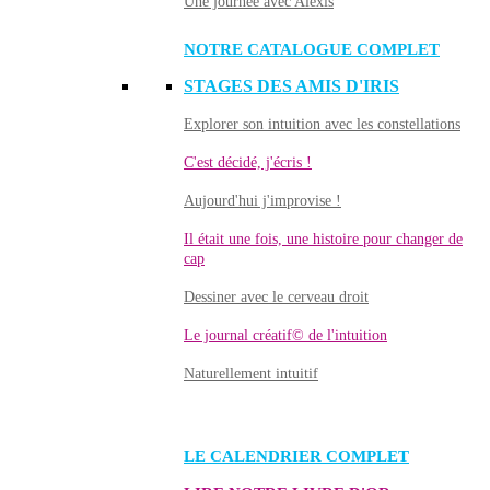
Une journée avec Alexis
NOTRE CATALOGUE COMPLET
STAGES DES AMIS D'IRIS
Explorer son intuition avec les constellations
C'est décidé, j'écris !
Aujourd'hui j'improvise !
Il était une fois, une histoire pour changer de
cap
Dessiner avec le cerveau droit
Le journal créatif© de l'intuition
Naturellement intuitif
LE CALENDRIER COMPLET