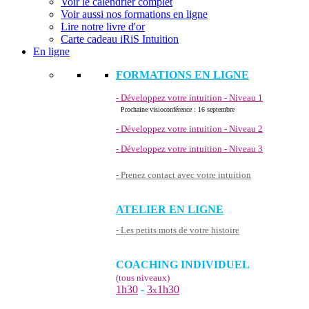
Voir le calendrier complet
Voir aussi nos formations en ligne
Lire notre livre d'or
Carte cadeau iRiS Intuition
En ligne
FORMATIONS EN LIGNE
- Développez votre intuition - Niveau 1
Prochaine visioconférence : 16 septembre
- Développez votre intuition - Niveau 2
- Développez votre intuition - Niveau 3
- Prenez contact avec votre intuition
ATELIER EN LIGNE
- Les petits mots de votre histoire
COACHING INDIVIDUEL
(tous niveaux)
1h30
-
3
1h30
x