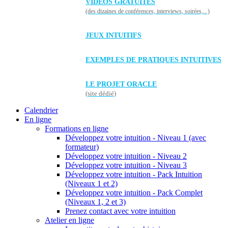
VIDÉOS GRATUITES
(des dizaines de conférences, interviews, soirées,...)
JEUX INTUITIFS
EXEMPLES DE PRATIQUES INTUITIVES
LE PROJET ORACLE
(site dédié)
Calendrier
En ligne
Formations en ligne
Développez votre intuition - Niveau 1 (avec
formateur)
Développez votre intuition - Niveau 2
Développez votre intuition - Niveau 3
Développez votre intuition - Pack Intuition
(Niveaux 1 et 2)
Développez votre intuition - Pack Complet
(Niveaux 1, 2 et 3)
Prenez contact avec votre intuition
Atelier en ligne