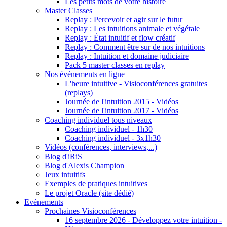
Les petits mots de votre histoire
Master Classes
Replay : Percevoir et agir sur le futur
Replay : Les intuitions animale et végétale
Replay : État intuitif et flow créatif
Replay : Comment être sur de nos intuitions
Replay : Intuition et domaine judiciaire
Pack 5 master classes en replay
Nos événements en ligne
L'heure intuitive - Visioconférences gratuites
(replays)
Journée de l'intuition 2015 - Vidéos
Journée de l'intuition 2017 - Vidéos
Coaching individuel tous niveaux
Coaching individuel - 1h30
Coaching individuel - 3x1h30
Vidéos (conférences, interviews,...)
Blog d'iRiS
Blog d'Alexis Champion
Jeux intuitifs
Exemples de pratiques intuitives
Le projet Oracle (site dédié)
Evénements
Prochaines Visioconférences
16 septembre 2026 - Développez votre intuition -