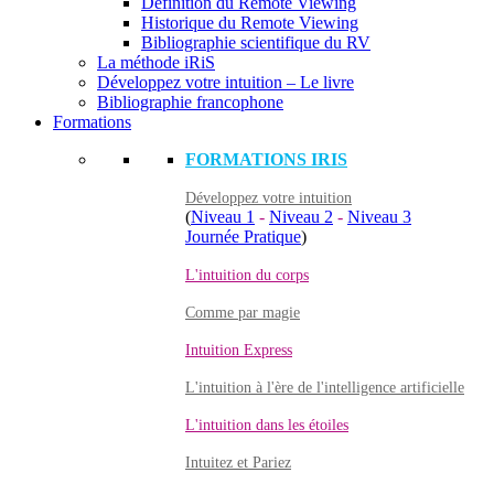
Définition du Remote Viewing
Historique du Remote Viewing
Bibliographie scientifique du RV
La méthode iRiS
Développez votre intuition – Le livre
Bibliographie francophone
Formations
FORMATIONS IRIS
Développez votre intuition
(
Niveau 1
-
Niveau 2
-
Niveau 3
Journée Pratique
)
L'intuition du corps
Comme par magie
Intuition Express
L'intuition à l'ère de l'intelligence artificielle
L'intuition dans les étoiles
Intuitez et Pariez