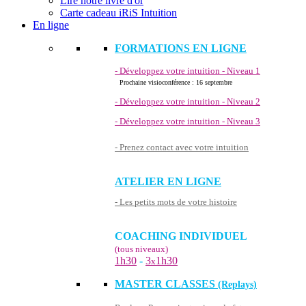
Lire notre livre d'or
Carte cadeau iRiS Intuition
En ligne
FORMATIONS EN LIGNE
- Développez votre intuition - Niveau 1
Prochaine visioconférence : 16 septembre
- Développez votre intuition - Niveau 2
- Développez votre intuition - Niveau 3
- Prenez contact avec votre intuition
ATELIER EN LIGNE
- Les petits mots de votre histoire
COACHING INDIVIDUEL
(tous niveaux)
1h30
-
3
1h30
x
MASTER CLASSES
(Replays)