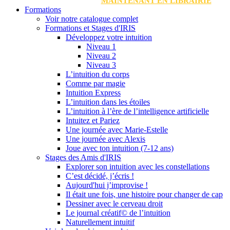
MAINTENANT EN LIBRAIRIE
Formations
Voir notre catalogue complet
Formations et Stages d'IRIS
Développez votre intuition
Niveau 1
Niveau 2
Niveau 3
L’intuition du corps
Comme par magie
Intuition Express
L’intuition dans les étoiles
L’intuition à l’ère de l’intelligence artificielle
Intuitez et Pariez
Une journée avec Marie-Estelle
Une journée avec Alexis
Joue avec ton intuition (7-12 ans)
Stages des Amis d'IRIS
Explorer son intuition avec les constellations
C’est décidé, j’écris !
Aujourd'hui j’improvise !
Il était une fois, une histoire pour changer de cap
Dessiner avec le cerveau droit
Le journal créatif© de l’intuition
Naturellement intuitif