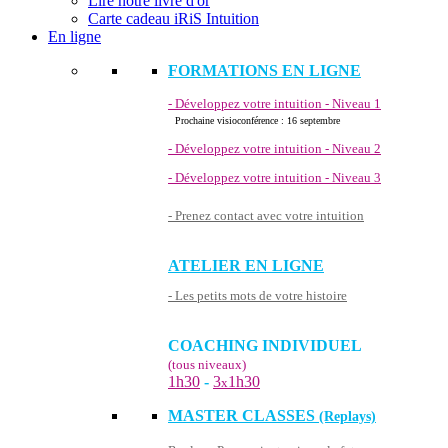
Lire notre livre d'or
Carte cadeau iRiS Intuition
En ligne
FORMATIONS EN LIGNE
- Développez votre intuition - Niveau 1
Prochaine visioconférence : 16 septembre
- Développez votre intuition - Niveau 2
- Développez votre intuition - Niveau 3
- Prenez contact avec votre intuition
ATELIER EN LIGNE
- Les petits mots de votre histoire
COACHING INDIVIDUEL
(tous niveaux)
1h30
-
3
1h30
x
MASTER CLASSES
(Replays)