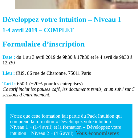
Développez votre intuition – Niveau 1
1-4 avril 2019 – COMPLET
Formulaire d’inscription
Date :
du 1 au 3 avril 2019 de 9h30 à 17h30 et le 4 avril de 9h30 à
12h30
Lieu :
iRiS, 86 rue de Charonne, 75011 Paris
Tarif :
650 € (+20% pour les entreprises)
Ce tarif inclut les pauses-café, les documents remis, et un suivi sur 5
sessions d’entraînement.
Notez que cette formation fait partie du Pack Intuition qui
comprend la formation « Développez votre intuition –
Niveau 1 » (1-4 avril) et la formation « Développez votre
Vous économiserez
intuition – Niveau 2 » (4-6 avril).