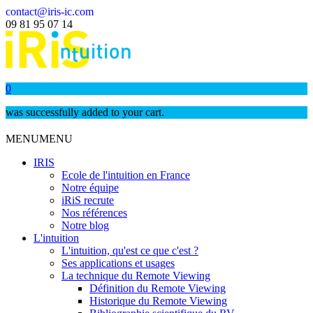
contact@iris-ic.com
09 81 95 07 14
0
was successfully added to your cart.
MENU
MENU
IRIS
Ecole de l'intuition en France
Notre équipe
iRiS recrute
Nos références
Notre blog
L'intuition
L'intuition, qu'est ce que c'est ?
Ses applications et usages
La technique du Remote Viewing
Définition du Remote Viewing
Historique du Remote Viewing