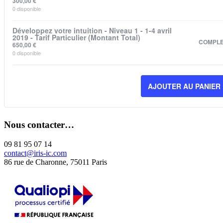
300,00
€
0
disponible
Développez votre intuition - Niveau 1 - 1-4 avril
2019 - Tarif Particulier (Montant Total)
COMPL
650,00
€
0
disponible
AJOUTER AU PANIER
Nous contacter…
09 81 95 07 14
contact@iris-ic.com
86 rue de Charonne, 75011 Paris