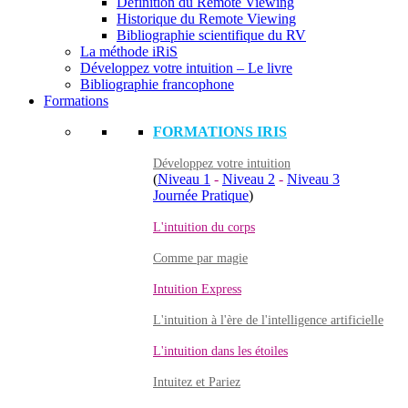
Définition du Remote Viewing
Historique du Remote Viewing
Bibliographie scientifique du RV
La méthode iRiS
Développez votre intuition – Le livre
Bibliographie francophone
Formations
FORMATIONS IRIS
Développez votre intuition
(
Niveau 1
-
Niveau 2
-
Niveau 3
Journée Pratique
)
L'intuition du corps
Comme par magie
Intuition Express
L'intuition à l'ère de l'intelligence artificielle
L'intuition dans les étoiles
Intuitez et Pariez