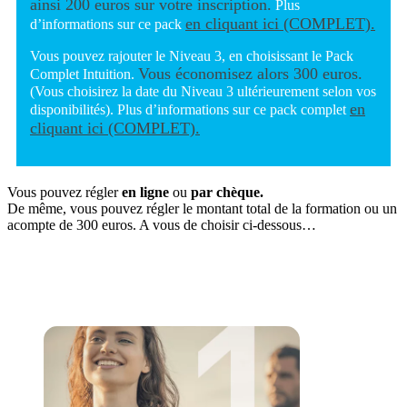
ainsi 200 euros sur votre inscription.
Plus
en cliquant ici (COMPLET).
d’informations sur ce pack
Vous pouvez rajouter le Niveau 3, en choisissant le Pack
Vous économisez alors 300 euros.
Complet Intuition.
(Vous choisirez la date du Niveau 3 ultérieurement selon vos
en
disponibilités). Plus d’informations sur ce pack complet
cliquant ici (COMPLET).
Vous pouvez régler
en ligne
ou
par chèque.
De même, vous pouvez régler le montant total de la formation ou un
acompte de 300 euros. A vous de choisir ci-dessous…