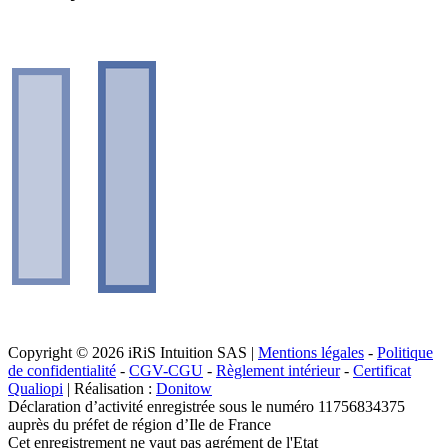
Copyright © 2026 iRiS Intuition SAS |
Mentions légales
-
Politique
de confidentialité
-
CGV-CGU
-
Règlement intérieur
-
Certificat
Qualiopi
| Réalisation :
Donitow
Déclaration d’activité enregistrée sous le numéro 11756834375
auprès du préfet de région d’Ile de France
Cet enregistrement ne vaut pas agrément de l'Etat