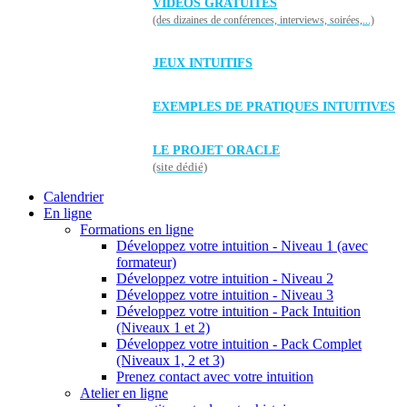
VIDÉOS GRATUITES
(des dizaines de conférences, interviews, soirées,...)
JEUX INTUITIFS
EXEMPLES DE PRATIQUES INTUITIVES
LE PROJET ORACLE
(site dédié)
Calendrier
En ligne
Formations en ligne
Développez votre intuition - Niveau 1 (avec
formateur)
Développez votre intuition - Niveau 2
Développez votre intuition - Niveau 3
Développez votre intuition - Pack Intuition
(Niveaux 1 et 2)
Développez votre intuition - Pack Complet
(Niveaux 1, 2 et 3)
Prenez contact avec votre intuition
Atelier en ligne