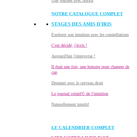
Une journée avec Alexis
NOTRE CATALOGUE COMPLET
STAGES DES AMIS D'IRIS
Explorer son intuition avec les constellations
C'est décidé, j'écris !
Aujourd'hui j'improvise !
Il était une fois, une histoire pour changer de
cap
Dessiner avec le cerveau droit
Le journal créatif© de l'intuition
Naturellement intuitif
LE CALENDRIER COMPLET