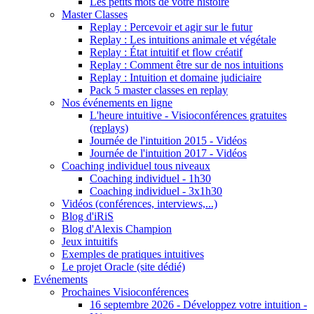
Les petits mots de votre histoire
Master Classes
Replay : Percevoir et agir sur le futur
Replay : Les intuitions animale et végétale
Replay : État intuitif et flow créatif
Replay : Comment être sur de nos intuitions
Replay : Intuition et domaine judiciaire
Pack 5 master classes en replay
Nos événements en ligne
L'heure intuitive - Visioconférences gratuites
(replays)
Journée de l'intuition 2015 - Vidéos
Journée de l'intuition 2017 - Vidéos
Coaching individuel tous niveaux
Coaching individuel - 1h30
Coaching individuel - 3x1h30
Vidéos (conférences, interviews,...)
Blog d'iRiS
Blog d'Alexis Champion
Jeux intuitifs
Exemples de pratiques intuitives
Le projet Oracle (site dédié)
Evénements
Prochaines Visioconférences
16 septembre 2026 - Développez votre intuition -