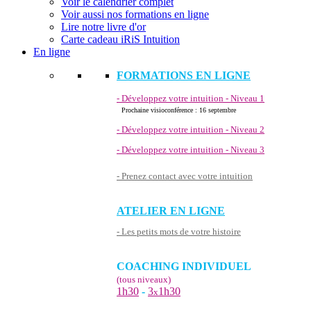
Voir le calendrier complet
Voir aussi nos formations en ligne
Lire notre livre d'or
Carte cadeau iRiS Intuition
En ligne
FORMATIONS EN LIGNE
- Développez votre intuition - Niveau 1
Prochaine visioconférence : 16 septembre
- Développez votre intuition - Niveau 2
- Développez votre intuition - Niveau 3
- Prenez contact avec votre intuition
ATELIER EN LIGNE
- Les petits mots de votre histoire
COACHING INDIVIDUEL
(tous niveaux)
1h30
-
3
1h30
x