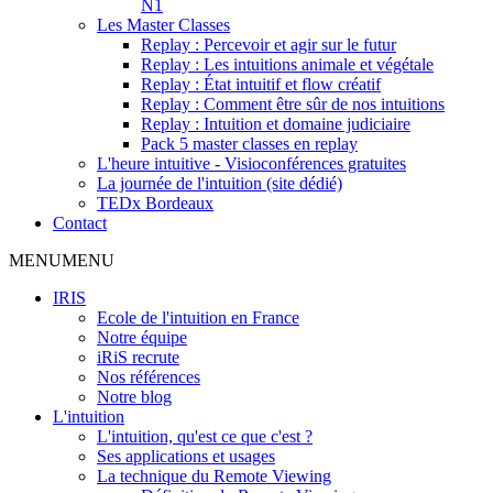
N1
Les Master Classes
Replay : Percevoir et agir sur le futur
Replay : Les intuitions animale et végétale
Replay : État intuitif et flow créatif
Replay : Comment être sûr de nos intuitions
Replay : Intuition et domaine judiciaire
Pack 5 master classes en replay
L'heure intuitive - Visioconférences gratuites
La journée de l'intuition (site dédié)
TEDx Bordeaux
Contact
MENU
MENU
IRIS
Ecole de l'intuition en France
Notre équipe
iRiS recrute
Nos références
Notre blog
L'intuition
L'intuition, qu'est ce que c'est ?
Ses applications et usages
La technique du Remote Viewing