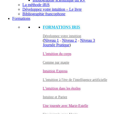
Bibliographie scientifique du RV
La méthode iRiS
Développez votre intuition – Le livre
Bibliographie francophone
Formations
FORMATIONS IRIS
Développez votre intuition
(
Niveau 1
-
Niveau 2
-
Niveau 3
Journée Pratique
)
L'intuition du corps
Comme par magie
Intuition Express
L'intuition à l'ère de l'intelligence artificielle
L'intuition dans les étoiles
Intuitez et Pariez
Une journée avec Marie-Estelle