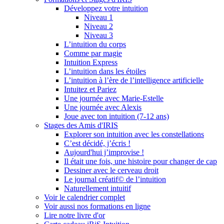
Développez votre intuition
Niveau 1
Niveau 2
Niveau 3
L’intuition du corps
Comme par magie
Intuition Express
L’intuition dans les étoiles
L’intuition à l’ère de l’intelligence artificielle
Intuitez et Pariez
Une journée avec Marie-Estelle
Une journée avec Alexis
Joue avec ton intuition (7-12 ans)
Stages des Amis d'IRIS
Explorer son intuition avec les constellations
C’est décidé, j’écris !
Aujourd'hui j’improvise !
Il était une fois, une histoire pour changer de cap
Dessiner avec le cerveau droit
Le journal créatif© de l’intuition
Naturellement intuitif
Voir le calendrier complet
Voir aussi nos formations en ligne
Lire notre livre d'or