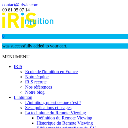
contact@iris-ic.com
09 81 95 07 14
0
was successfully added to your cart.
MENU
MENU
IRIS
Ecole de l'intuition en France
Notre équipe
iRiS recrute
Nos références
Notre blog
L'intuition
L'intuition, qu'est ce que c'est ?
Ses applications et usages
La technique du Remote Viewing
Définition du Remote Viewing
Historique du Remote Viewing