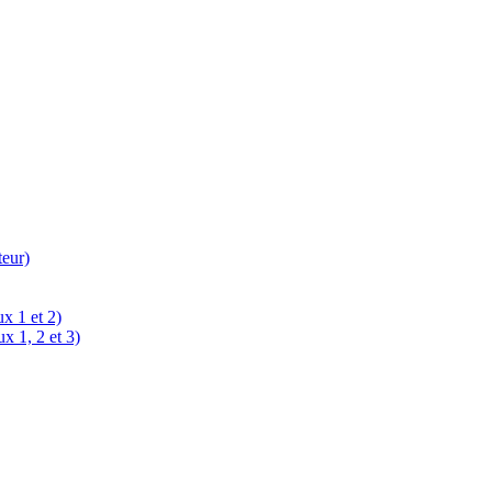
teur)
x 1 et 2)
x 1, 2 et 3)