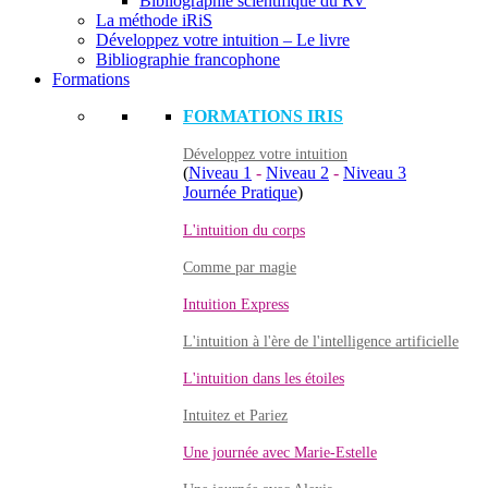
Bibliographie scientifique du RV
La méthode iRiS
Développez votre intuition – Le livre
Bibliographie francophone
Formations
FORMATIONS IRIS
Développez votre intuition
(
Niveau 1
-
Niveau 2
-
Niveau 3
Journée Pratique
)
L'intuition du corps
Comme par magie
Intuition Express
L'intuition à l'ère de l'intelligence artificielle
L'intuition dans les étoiles
Intuitez et Pariez
Une journée avec Marie-Estelle