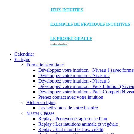
JEUX INTUITIFS
EXEMPLES DE PRATIQUES INTUITIVES
LE PROJET ORACLE
(site dédié)
Calendrier
En ligne
Formations en ligne
Développez votre intuition - Niveau 1 (avec forma
Développez votre intuition - Niveau 2
Développez votre intuition - Niveau 3
Développez votre intuition - Pack Intuition (Niveau
Développez votre intuition - Pack Complet (Niveau
Prenez contact avec votre intuition
Atelier en ligne
Les petits mots de votre histoire
Master Classes
Replay : Percevoir et agir sur le futur
Replay : Les intuitions animale et végétale
Replay : État intuitif et flow créatif