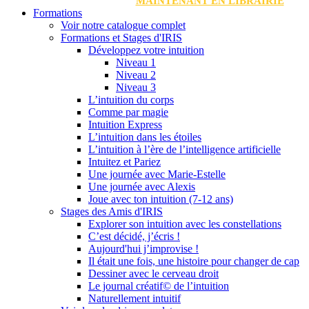
MAINTENANT EN LIBRAIRIE
Formations
Voir notre catalogue complet
Formations et Stages d'IRIS
Développez votre intuition
Niveau 1
Niveau 2
Niveau 3
L’intuition du corps
Comme par magie
Intuition Express
L’intuition dans les étoiles
L’intuition à l’ère de l’intelligence artificielle
Intuitez et Pariez
Une journée avec Marie-Estelle
Une journée avec Alexis
Joue avec ton intuition (7-12 ans)
Stages des Amis d'IRIS
Explorer son intuition avec les constellations
C’est décidé, j’écris !
Aujourd'hui j’improvise !
Il était une fois, une histoire pour changer de cap
Dessiner avec le cerveau droit
Le journal créatif© de l’intuition
Naturellement intuitif