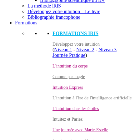
Bibliographie scientifique du RV
La méthode iRiS
Développez votre intuition – Le livre
Bibliographie francophone
Formations
FORMATIONS IRIS
Développez votre intuition
(
Niveau 1
-
Niveau 2
-
Niveau 3
Journée Pratique
)
L'intuition du corps
Comme par magie
Intuition Express
L'intuition à l'ère de l'intelligence artificielle
L'intuition dans les étoiles
Intuitez et Pariez
Une journée avec Marie-Estelle