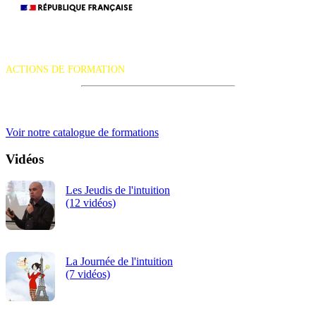
10-
11
La certification qualité a été délivrée au titre de la catégorie d'action
AVRI
suivante :
ACTIONS DE FORMATION
2027
À
iRiS Intuition est un organisme de formation professionnelle
continue.
PAR
Voir notre catalogue de formations
-
Vidéos
TAR
Les Jeudis de l'intuition
PAR
(12 vidéos)
(INS
La Journée de l'intuition
(7 vidéos)