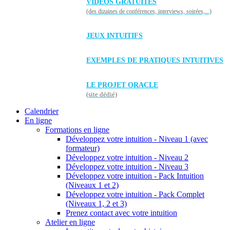
VIDÉOS GRATUITES
(des dizaines de conférences, interviews, soirées,...)
JEUX INTUITIFS
EXEMPLES DE PRATIQUES INTUITIVES
LE PROJET ORACLE
(site dédié)
Calendrier
En ligne
Formations en ligne
Développez votre intuition - Niveau 1 (avec
formateur)
Développez votre intuition - Niveau 2
Développez votre intuition - Niveau 3
Développez votre intuition - Pack Intuition
(Niveaux 1 et 2)
Développez votre intuition - Pack Complet
(Niveaux 1, 2 et 3)
Prenez contact avec votre intuition
Atelier en ligne