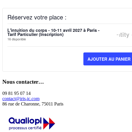
Réservez votre place :
L'intuition du corps - 10-11 avril 2027 à Paris -
DIM
-
Quantity
Tarif Particulier (Inscription)
16
disponible
LA
QUA
AJOUTER AU PANIER
DE
BIL
Nous contacter…
POU
L'IN
09 81 95 07 14
contact@iris-ic.com
DU
86 rue de Charonne, 75011 Paris
COR
-