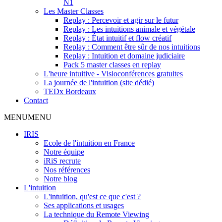
N1
Les Master Classes
Replay : Percevoir et agir sur le futur
Replay : Les intuitions animale et végétale
Replay : État intuitif et flow créatif
Replay : Comment être sûr de nos intuitions
Replay : Intuition et domaine judiciaire
Pack 5 master classes en replay
L'heure intuitive - Visioconférences gratuites
La journée de l'intuition (site dédié)
TEDx Bordeaux
Contact
MENU
MENU
IRIS
Ecole de l'intuition en France
Notre équipe
iRiS recrute
Nos références
Notre blog
L'intuition
L'intuition, qu'est ce que c'est ?
Ses applications et usages
La technique du Remote Viewing