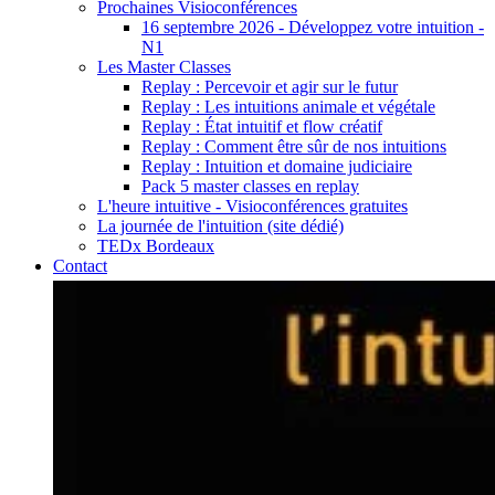
Prochaines Visioconférences
16 septembre 2026 - Développez votre intuition -
N1
Les Master Classes
Replay : Percevoir et agir sur le futur
Replay : Les intuitions animale et végétale
Replay : État intuitif et flow créatif
Replay : Comment être sûr de nos intuitions
Replay : Intuition et domaine judiciaire
Pack 5 master classes en replay
L'heure intuitive - Visioconférences gratuites
La journée de l'intuition (site dédié)
TEDx Bordeaux
Contact