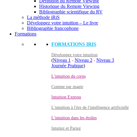
Définition du Remote Viewing
Historique du Remote Viewing
Bibliographie scientifique du RV
La méthode iRiS
Développez votre intuition – Le livre
Bibliographie francophone
Formations
FORMATIONS IRIS
Développez votre intuition
(
Niveau 1
-
Niveau 2
-
Niveau 3
Journée Pratique
)
L'intuition du corps
Comme par magie
Intuition Express
L'intuition à l'ère de l'intelligence artificielle
L'intuition dans les étoiles
Intuitez et Pariez