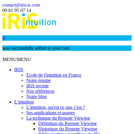
contact@iris-ic.com
09 81 95 07 14
0
was successfully added to your cart.
MENU
MENU
IRIS
Ecole de l'intuition en France
Notre équipe
iRiS recrute
Nos références
Notre blog
L'intuition
L'intuition, qu'est ce que c'est ?
Ses applications et usages
La technique du Remote Viewing
Définition du Remote Viewing
Historique du Remote Viewing