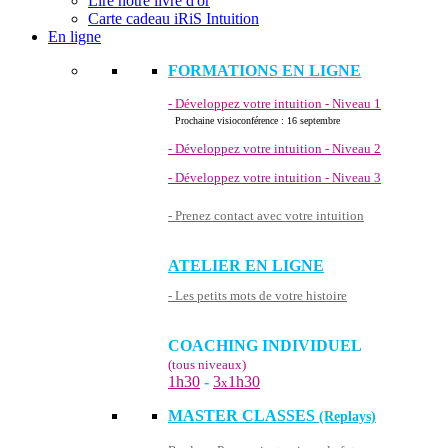
Lire notre livre d'or
Carte cadeau iRiS Intuition
En ligne
FORMATIONS EN LIGNE
- Développez votre intuition - Niveau 1
Prochaine visioconférence : 16 septembre
- Développez votre intuition - Niveau 2
- Développez votre intuition - Niveau 3
- Prenez contact avec votre intuition
ATELIER EN LIGNE
- Les petits mots de votre histoire
COACHING INDIVIDUEL
(tous niveaux)
1h30
-
3
1h30
x
MASTER CLASSES
(Replays)