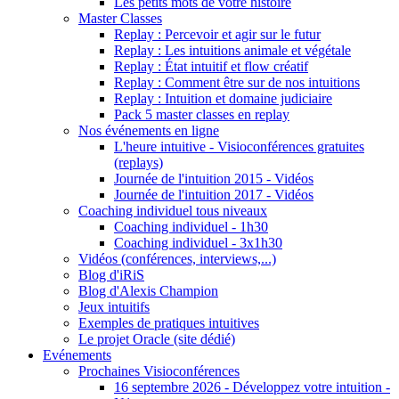
Les petits mots de votre histoire
Master Classes
Replay : Percevoir et agir sur le futur
Replay : Les intuitions animale et végétale
Replay : État intuitif et flow créatif
Replay : Comment être sur de nos intuitions
Replay : Intuition et domaine judiciaire
Pack 5 master classes en replay
Nos événements en ligne
L'heure intuitive - Visioconférences gratuites
(replays)
Journée de l'intuition 2015 - Vidéos
Journée de l'intuition 2017 - Vidéos
Coaching individuel tous niveaux
Coaching individuel - 1h30
Coaching individuel - 3x1h30
Vidéos (conférences, interviews,...)
Blog d'iRiS
Blog d'Alexis Champion
Jeux intuitifs
Exemples de pratiques intuitives
Le projet Oracle (site dédié)
Evénements
Prochaines Visioconférences
16 septembre 2026 - Développez votre intuition -