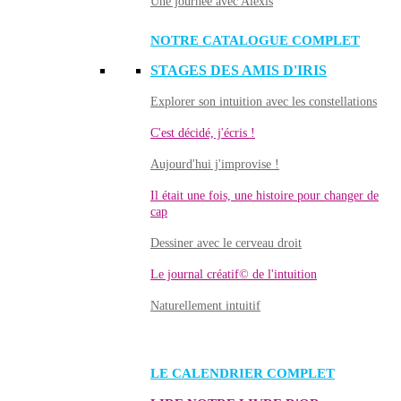
Une journée avec Alexis
NOTRE CATALOGUE COMPLET
STAGES DES AMIS D'IRIS
Explorer son intuition avec les constellations
C'est décidé, j'écris !
Aujourd'hui j'improvise !
Il était une fois, une histoire pour changer de
cap
Dessiner avec le cerveau droit
Le journal créatif© de l'intuition
Naturellement intuitif
LE CALENDRIER COMPLET