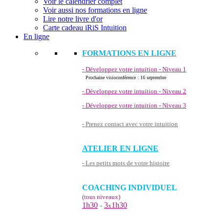
Voir le calendrier complet
Voir aussi nos formations en ligne
Lire notre livre d'or
Carte cadeau iRiS Intuition
En ligne
FORMATIONS EN LIGNE
- Développez votre intuition - Niveau 1
Prochaine visioconférence : 16 septembre
- Développez votre intuition - Niveau 2
- Développez votre intuition - Niveau 3
- Prenez contact avec votre intuition
ATELIER EN LIGNE
- Les petits mots de votre histoire
COACHING INDIVIDUEL
(tous niveaux)
1h30
-
3
1h30
x