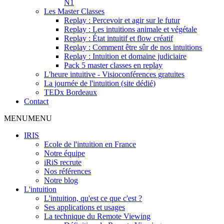
N1
Les Master Classes
Replay : Percevoir et agir sur le futur
Replay : Les intuitions animale et végétale
Replay : État intuitif et flow créatif
Replay : Comment être sûr de nos intuitions
Replay : Intuition et domaine judiciaire
Pack 5 master classes en replay
L'heure intuitive - Visioconférences gratuites
La journée de l'intuition (site dédié)
TEDx Bordeaux
Contact
MENU
MENU
IRIS
Ecole de l'intuition en France
Notre équipe
iRiS recrute
Nos références
Notre blog
L'intuition
L'intuition, qu'est ce que c'est ?
Ses applications et usages
La technique du Remote Viewing