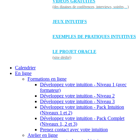
VIDÉOS GRATUITES
(des dizaines de conférences, interviews, soirées,...)
JEUX INTUITIFS
EXEMPLES DE PRATIQUES INTUITIVES
LE PROJET ORACLE
(site dédié)
Calendrier
En ligne
Formations en ligne
Développez votre intuition - Niveau 1 (avec
formateur)
Développez votre intuition - Niveau 2
Développez votre intuition - Niveau 3
Développez votre intuition - Pack Intuition
(Niveaux 1 et 2)
Développez votre intuition - Pack Complet
(Niveaux 1, 2 et 3)
Prenez contact avec votre intuition
Atelier en ligne