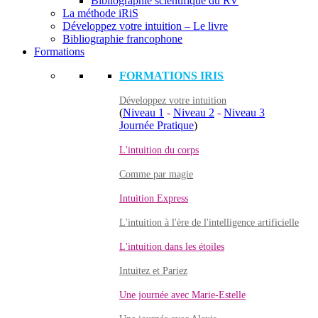
Bibliographie scientifique du RV
La méthode iRiS
Développez votre intuition – Le livre
Bibliographie francophone
Formations
FORMATIONS IRIS
Développez votre intuition
(
Niveau 1
-
Niveau 2
-
Niveau 3
Journée Pratique
)
L'intuition du corps
Comme par magie
Intuition Express
L'intuition à l'ère de l'intelligence artificielle
L'intuition dans les étoiles
Intuitez et Pariez
Une journée avec Marie-Estelle