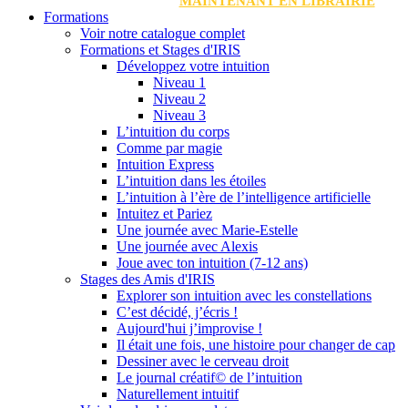
MAINTENANT EN LIBRAIRIE
Formations
Voir notre catalogue complet
Formations et Stages d'IRIS
Développez votre intuition
Niveau 1
Niveau 2
Niveau 3
L’intuition du corps
Comme par magie
Intuition Express
L’intuition dans les étoiles
L’intuition à l’ère de l’intelligence artificielle
Intuitez et Pariez
Une journée avec Marie-Estelle
Une journée avec Alexis
Joue avec ton intuition (7-12 ans)
Stages des Amis d'IRIS
Explorer son intuition avec les constellations
C’est décidé, j’écris !
Aujourd'hui j’improvise !
Il était une fois, une histoire pour changer de cap
Dessiner avec le cerveau droit
Le journal créatif© de l’intuition
Naturellement intuitif