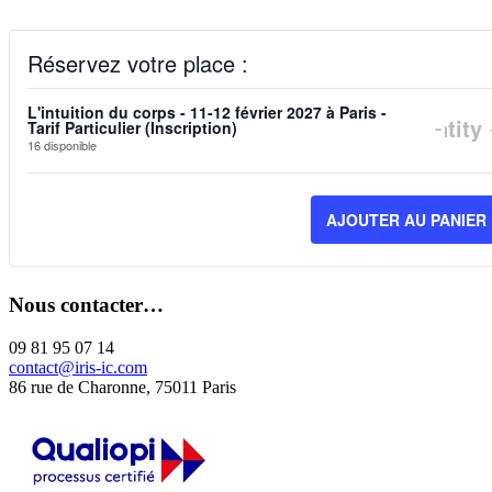
Réservez votre place :
L'intuition du corps - 11-12 février 2027 à Paris -
DIM
-
Quantity
Tarif Particulier (Inscription)
16
disponible
LA
QUA
AJOUTER AU PANIER
DE
BIL
Nous contacter…
POU
L'IN
09 81 95 07 14
contact@iris-ic.com
DU
86 rue de Charonne, 75011 Paris
COR
-