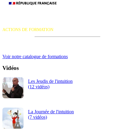
11-
12
La certification qualité a été délivrée au titre de la catégorie d'action
FÉV
suivante :
ACTIONS DE FORMATION
2027
À
iRiS Intuition est un organisme de formation professionnelle
continue.
PAR
Voir notre catalogue de formations
-
Vidéos
TAR
Les Jeudis de l'intuition
PAR
(12 vidéos)
(INS
La Journée de l'intuition
(7 vidéos)