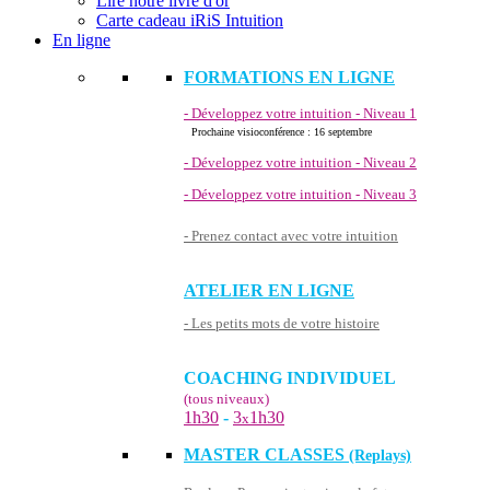
Lire notre livre d'or
Carte cadeau iRiS Intuition
En ligne
FORMATIONS EN LIGNE
- Développez votre intuition - Niveau 1
Prochaine visioconférence : 16 septembre
- Développez votre intuition - Niveau 2
- Développez votre intuition - Niveau 3
- Prenez contact avec votre intuition
ATELIER EN LIGNE
- Les petits mots de votre histoire
COACHING INDIVIDUEL
(tous niveaux)
1h30
-
3
1h30
x
MASTER CLASSES
(Replays)