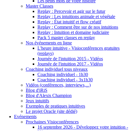
Les petits mots de votre histoire
Master Classes
Replay : Percevoir et agir sur le futur
Replay : Les intuitions animale et végétale
Replay : État intuitif et flow créatif
Replay : Comment être sur de nos intuitions
Replay : Intuition et domaine judiciaire
Pack 5 master classes en replay
Nos événements en ligne
L'heure intuitive - Visioconférences gratuites
(replays)
Journée de l'intuition 2015 - Vidéos
Journée de l'intuition 2017 - Vidéos
Coaching individuel tous niveaux
Coaching individuel - 1h30
Coaching individuel - 3x1h30
Vidéos (conférences, interviews,...)
Blog d'iRiS
Blog d'Alexis Champion
Jeux intuitifs
Exemples de pratiques intuitives
Le projet Oracle (site dédié)
Evénements
Prochaines Visioconférences
16 septembre 2026 - Développez votre intuition -