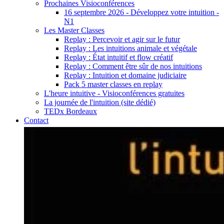
Prochaines Visioconférences
16 septembre 2026 - Développez votre intuition -
N1
Les Master Classes
Replay : Percevoir et agir sur le futur
Replay : Les intuitions animale et végétale
Replay : État intuitif et flow créatif
Replay : Comment être sûr de nos intuitions
Replay : Intuition et domaine judiciaire
Pack 5 master classes en replay
L'heure intuitive - Visioconférences gratuites
La journée de l'intuition (site dédié)
TEDx Bordeaux
Contact