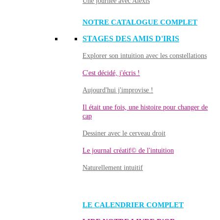
Une journée avec Alexis
NOTRE CATALOGUE COMPLET
STAGES DES AMIS D'IRIS
Explorer son intuition avec les constellations
C'est décidé, j'écris !
Aujourd'hui j'improvise !
Il était une fois, une histoire pour changer de
cap
Dessiner avec le cerveau droit
Le journal créatif© de l'intuition
Naturellement intuitif
LE CALENDRIER COMPLET