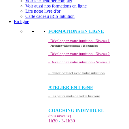
Voir le calendrier complet
Voir aussi nos formations en ligne
Lire notre livre d'or
Carte cadeau iRiS Intuition
En ligne
FORMATIONS EN LIGNE
- Développez votre intuition - Niveau 1
Prochaine visioconférence : 16 septembre
- Développez votre intuition - Niveau 2
- Développez votre intuition - Niveau 3
- Prenez contact avec votre intuition
ATELIER EN LIGNE
- Les petits mots de votre histoire
COACHING INDIVIDUEL
(tous niveaux)
1h30
-
3
1h30
x