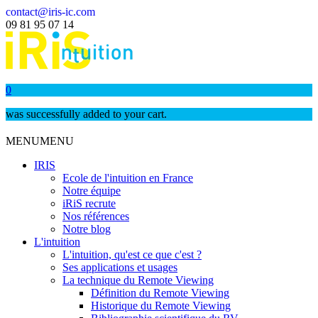
contact@iris-ic.com
09 81 95 07 14
0
was successfully added to your cart.
MENU
MENU
IRIS
Ecole de l'intuition en France
Notre équipe
iRiS recrute
Nos références
Notre blog
L'intuition
L'intuition, qu'est ce que c'est ?
Ses applications et usages
La technique du Remote Viewing
Définition du Remote Viewing
Historique du Remote Viewing