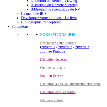
Définition du Remote Viewing
Historique du Remote Viewing
Bibliographie scientifique du RV
La méthode iRiS
Développez votre intuition – Le livre
Bibliographie francophone
Formations
FORMATIONS IRIS
Développez votre intuition
(
Niveau 1
-
Niveau 2
-
Niveau 3
Journée Pratique
)
L'intuition du corps
Comme par magie
Intuition Express
L'intuition à l'ère de l'intelligence artificielle
L'intuition dans les étoiles
Intuitez et Pariez