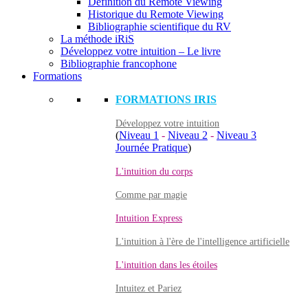
Définition du Remote Viewing
Historique du Remote Viewing
Bibliographie scientifique du RV
La méthode iRiS
Développez votre intuition – Le livre
Bibliographie francophone
Formations
FORMATIONS IRIS
Développez votre intuition
(
Niveau 1
-
Niveau 2
-
Niveau 3
Journée Pratique
)
L'intuition du corps
Comme par magie
Intuition Express
L'intuition à l'ère de l'intelligence artificielle
L'intuition dans les étoiles
Intuitez et Pariez