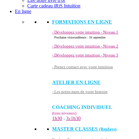
Lire notre livre d'or
Carte cadeau iRiS Intuition
En ligne
FORMATIONS EN LIGNE
- Développez votre intuition - Niveau 1
Prochaine visioconférence : 16 septembre
- Développez votre intuition - Niveau 2
- Développez votre intuition - Niveau 3
- Prenez contact avec votre intuition
ATELIER EN LIGNE
- Les petits mots de votre histoire
COACHING INDIVIDUEL
(tous niveaux)
1h30
-
3
1h30
x
MASTER CLASSES
(Replays)