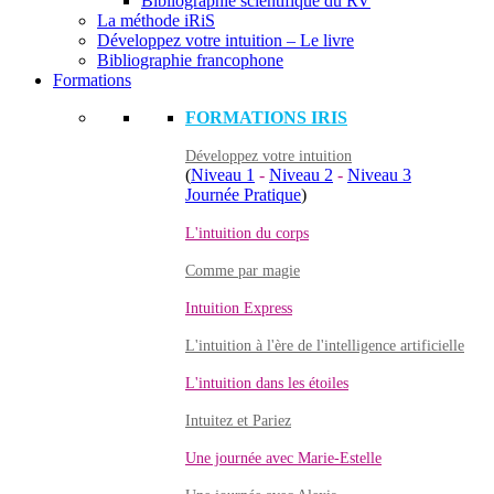
Bibliographie scientifique du RV
La méthode iRiS
Développez votre intuition – Le livre
Bibliographie francophone
Formations
FORMATIONS IRIS
Développez votre intuition
(
Niveau 1
-
Niveau 2
-
Niveau 3
Journée Pratique
)
L'intuition du corps
Comme par magie
Intuition Express
L'intuition à l'ère de l'intelligence artificielle
L'intuition dans les étoiles
Intuitez et Pariez
Une journée avec Marie-Estelle