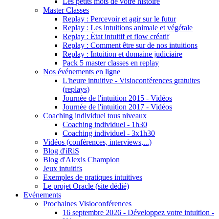
Les petits mots de votre histoire
Master Classes
Replay : Percevoir et agir sur le futur
Replay : Les intuitions animale et végétale
Replay : État intuitif et flow créatif
Replay : Comment être sur de nos intuitions
Replay : Intuition et domaine judiciaire
Pack 5 master classes en replay
Nos événements en ligne
L'heure intuitive - Visioconférences gratuites
(replays)
Journée de l'intuition 2015 - Vidéos
Journée de l'intuition 2017 - Vidéos
Coaching individuel tous niveaux
Coaching individuel - 1h30
Coaching individuel - 3x1h30
Vidéos (conférences, interviews,...)
Blog d'iRiS
Blog d'Alexis Champion
Jeux intuitifs
Exemples de pratiques intuitives
Le projet Oracle (site dédié)
Evénements
Prochaines Visioconférences
16 septembre 2026 - Développez votre intuition -