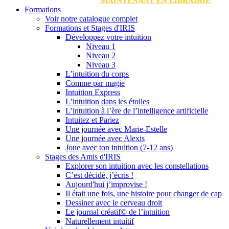
MAINTENANT EN LIBRAIRIE
Formations
Voir notre catalogue complet
Formations et Stages d'IRIS
Développez votre intuition
Niveau 1
Niveau 2
Niveau 3
L’intuition du corps
Comme par magie
Intuition Express
L’intuition dans les étoiles
L’intuition à l’ère de l’intelligence artificielle
Intuitez et Pariez
Une journée avec Marie-Estelle
Une journée avec Alexis
Joue avec ton intuition (7-12 ans)
Stages des Amis d'IRIS
Explorer son intuition avec les constellations
C’est décidé, j’écris !
Aujourd'hui j’improvise !
Il était une fois, une histoire pour changer de cap
Dessiner avec le cerveau droit
Le journal créatif© de l’intuition
Naturellement intuitif