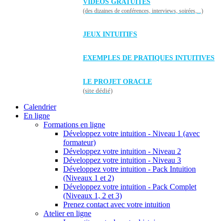
VIDÉOS GRATUITES
(des dizaines de conférences, interviews, soirées,...)
JEUX INTUITIFS
EXEMPLES DE PRATIQUES INTUITIVES
LE PROJET ORACLE
(site dédié)
Calendrier
En ligne
Formations en ligne
Développez votre intuition - Niveau 1 (avec
formateur)
Développez votre intuition - Niveau 2
Développez votre intuition - Niveau 3
Développez votre intuition - Pack Intuition
(Niveaux 1 et 2)
Développez votre intuition - Pack Complet
(Niveaux 1, 2 et 3)
Prenez contact avec votre intuition
Atelier en ligne