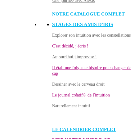
Une journée avec Alexis
NOTRE CATALOGUE COMPLET
STAGES DES AMIS D'IRIS
Explorer son intuition avec les constellations
C'est décidé, j'écris !
Aujourd'hui j'improvise !
Il était une fois, une histoire pour changer de
cap
Dessiner avec le cerveau droit
Le journal créatif© de l'intuition
Naturellement intuitif
LE CALENDRIER COMPLET