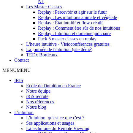
N1
Les Master Classes
Replay : Percevoir et agir sur le futur
Replay : Les intuitions animale et végétale
Replay : État intuitif et flow créatif
Replay : Comment être sûr de nos intuitions
Replay : Intuition et domaine judiciaire
Pack 5 master classes en replay
L'heure intuitive - Visioconférences gratuites
La journée de l'intuition (site dédié)
TEDx Bordeaux
Contact
MENU
MENU
IRIS
Ecole de l'intuition en France
Notre équipe
iRiS recrute
Nos références
Notre blog
L'intuition
L'intuition, qu'est ce que c'est ?
Ses applications et usages
La technique du Remote Viewing