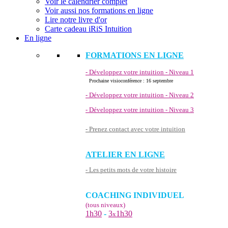
Voir le calendrier complet
Voir aussi nos formations en ligne
Lire notre livre d'or
Carte cadeau iRiS Intuition
En ligne
FORMATIONS EN LIGNE
- Développez votre intuition - Niveau 1
Prochaine visioconférence : 16 septembre
- Développez votre intuition - Niveau 2
- Développez votre intuition - Niveau 3
- Prenez contact avec votre intuition
ATELIER EN LIGNE
- Les petits mots de votre histoire
COACHING INDIVIDUEL
(tous niveaux)
1h30
-
3
1h30
x