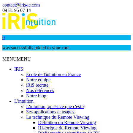
contact@iris-ic.com
09 81 95 07 14
0
was successfully added to your cart.
MENU
MENU
IRIS
Ecole de l'intuition en France
Notre équipe
iRiS recrute
Nos références
Notre blog
L'intuition
L'intuition, qu'est ce que c'est ?
Ses applications et usages
La technique du Remote Viewing
Définition du Remote Viewing
Historique du Remote Viewing