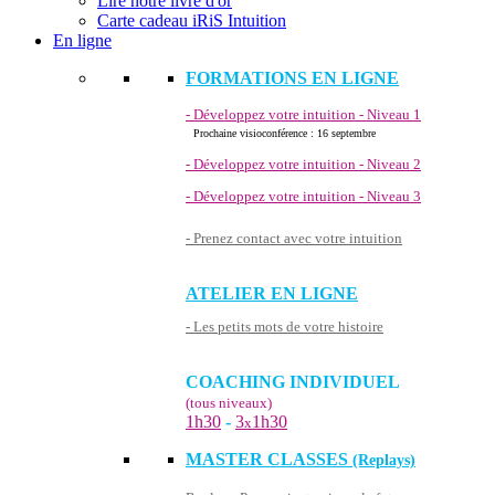
Lire notre livre d'or
Carte cadeau iRiS Intuition
En ligne
FORMATIONS EN LIGNE
- Développez votre intuition - Niveau 1
Prochaine visioconférence : 16 septembre
- Développez votre intuition - Niveau 2
- Développez votre intuition - Niveau 3
- Prenez contact avec votre intuition
ATELIER EN LIGNE
- Les petits mots de votre histoire
COACHING INDIVIDUEL
(tous niveaux)
1h30
-
3
1h30
x
MASTER CLASSES
(Replays)