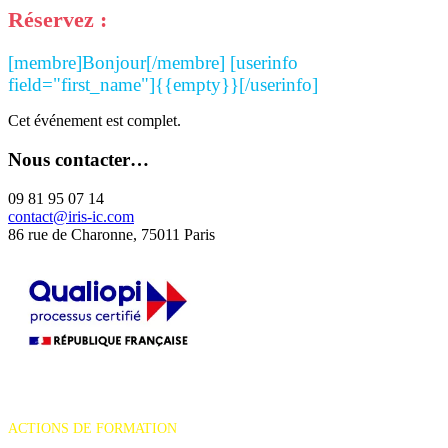
Réservez :
[membre]Bonjour[/membre] [userinfo
field="first_name"]{{empty}}[/userinfo]
Cet événement est complet.
Nous contacter…
09 81 95 07 14
contact@iris-ic.com
86 rue de Charonne, 75011 Paris
La certification qualité a été délivrée au titre de la catégorie d'action
suivante :
ACTIONS DE FORMATION