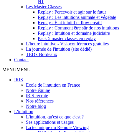
N1
Les Master Classes
Replay : Percevoir et agir sur le futur
Replay : Les intuitions animale et végétale
Replay : État intuitif et flow créatif
Replay : Comment être sûr de nos intuitions
Replay : Intuition et domaine judiciaire
Pack 5 master classes en replay
L'heure intuitive - Visioconférences gratuites
La journée de l'intuition (site dédié)
TEDx Bordeaux
Contact
MENU
MENU
IRIS
Ecole de l'intuition en France
Notre équipe
iRiS recrute
Nos références
Notre blog
L'intuition
L'intuition, qu'est ce que c'est ?
Ses applications et usages
La technique du Remote Viewing