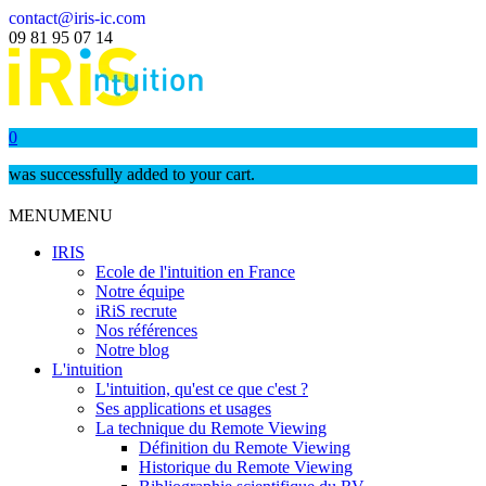
contact@iris-ic.com
09 81 95 07 14
0
was successfully added to your cart.
MENU
MENU
IRIS
Ecole de l'intuition en France
Notre équipe
iRiS recrute
Nos références
Notre blog
L'intuition
L'intuition, qu'est ce que c'est ?
Ses applications et usages
La technique du Remote Viewing
Définition du Remote Viewing
Historique du Remote Viewing