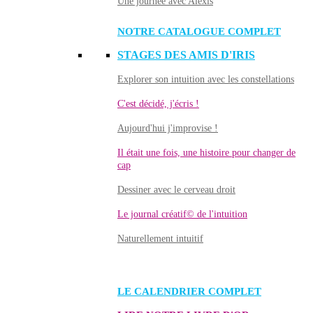
Une journée avec Alexis
NOTRE CATALOGUE COMPLET
STAGES DES AMIS D'IRIS
Explorer son intuition avec les constellations
C'est décidé, j'écris !
Aujourd'hui j'improvise !
Il était une fois, une histoire pour changer de
cap
Dessiner avec le cerveau droit
Le journal créatif© de l'intuition
Naturellement intuitif
LE CALENDRIER COMPLET