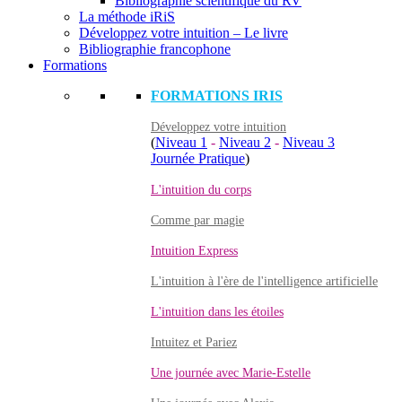
Bibliographie scientifique du RV
La méthode iRiS
Développez votre intuition – Le livre
Bibliographie francophone
Formations
FORMATIONS IRIS
Développez votre intuition
(
Niveau 1
-
Niveau 2
-
Niveau 3
Journée Pratique
)
L'intuition du corps
Comme par magie
Intuition Express
L'intuition à l'ère de l'intelligence artificielle
L'intuition dans les étoiles
Intuitez et Pariez
Une journée avec Marie-Estelle