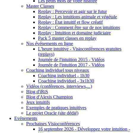
Les petits mots de votre histoire
Master Classes
Replay : Percevoir et agir sur le futur
Replay : Les intuitions animale et végétale
Replay : État intuitif et flow créatif
Replay : Comment être sur de nos intuitions
Replay : Intuition et domaine judiciaire
Pack 5 master classes en replay
Nos événements en ligne
L'heure intuitive - Visioconférences gratuites
(replays)
Journée de l'intuition 2015 - Vidéos
Journée de l'intuition 2017 - Vidéos
Coaching individuel tous niveaux
Coaching individuel - 1h30
Coaching individuel - 3x1h30
Vidéos (conférences, interviews,...)
Blog d'iRiS
Blog d'Alexis Champion
Jeux intuitifs
Exemples de pratiques intuitives
Le projet Oracle (site dédié)
Evénements
Prochaines Visioconférences
16 septembre 2026 - Développez votre intuition -