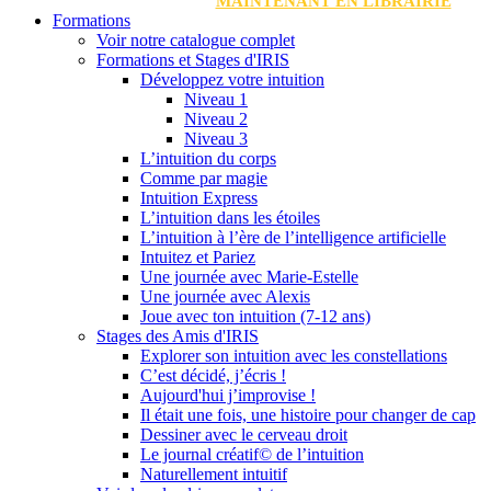
MAINTENANT EN LIBRAIRIE
Formations
Voir notre catalogue complet
Formations et Stages d'IRIS
Développez votre intuition
Niveau 1
Niveau 2
Niveau 3
L’intuition du corps
Comme par magie
Intuition Express
L’intuition dans les étoiles
L’intuition à l’ère de l’intelligence artificielle
Intuitez et Pariez
Une journée avec Marie-Estelle
Une journée avec Alexis
Joue avec ton intuition (7-12 ans)
Stages des Amis d'IRIS
Explorer son intuition avec les constellations
C’est décidé, j’écris !
Aujourd'hui j’improvise !
Il était une fois, une histoire pour changer de cap
Dessiner avec le cerveau droit
Le journal créatif© de l’intuition
Naturellement intuitif