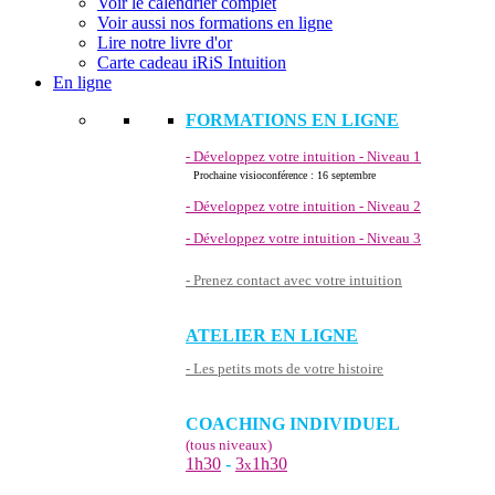
Voir le calendrier complet
Voir aussi nos formations en ligne
Lire notre livre d'or
Carte cadeau iRiS Intuition
En ligne
FORMATIONS EN LIGNE
- Développez votre intuition - Niveau 1
Prochaine visioconférence : 16 septembre
- Développez votre intuition - Niveau 2
- Développez votre intuition - Niveau 3
- Prenez contact avec votre intuition
ATELIER EN LIGNE
- Les petits mots de votre histoire
COACHING INDIVIDUEL
(tous niveaux)
1h30
-
3
1h30
x