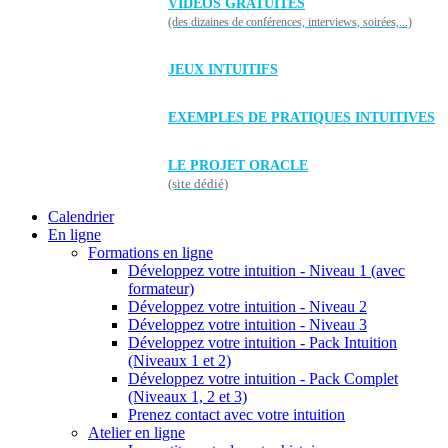
VIDÉOS GRATUITES
(des dizaines de conférences, interviews, soirées,...)
JEUX INTUITIFS
EXEMPLES DE PRATIQUES INTUITIVES
LE PROJET ORACLE
(site dédié)
Calendrier
En ligne
Formations en ligne
Développez votre intuition - Niveau 1 (avec
formateur)
Développez votre intuition - Niveau 2
Développez votre intuition - Niveau 3
Développez votre intuition - Pack Intuition
(Niveaux 1 et 2)
Développez votre intuition - Pack Complet
(Niveaux 1, 2 et 3)
Prenez contact avec votre intuition
Atelier en ligne