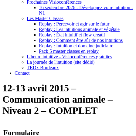
Prochaines Visioconférences
16 septembre 2026 - Développez votre intuition -
N1
Les Master Classes
Replay : Percevoir et agir sur le futur
Replay : Les intuitions animale et végétale
Replay : État intuitif et flow créatif
Replay : Comment être sûr de nos intuitions
Replay : Intuition et domaine judiciaire
Pack 5 master classes en replay
L'heure intuitive - Visioconférences gratuites
La journée de l'intuition (site dédié)
TEDx Bordeaux
Contact
12-13 avril 2015 –
Communication animale –
Niveau 2 – COMPLET
Formulaire