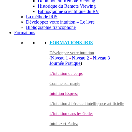
Définition du Remote Viewing
Historique du Remote Viewing
Bibliographie scientifique du RV
La méthode iRiS
Développez votre intuition – Le livre
Bibliographie francophone
Formations
FORMATIONS IRIS
Développez votre intuition
(
Niveau 1
-
Niveau 2
-
Niveau 3
Journée Pratique
)
L'intuition du corps
Comme par magie
Intuition Express
L'intuition à l'ère de l'intelligence artificielle
L'intuition dans les étoiles
Intuitez et Pariez