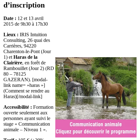
d’inscription
Date :
12 et 13 avril
2015 de 9h30 à 17h30
Lieux :
IRIS Intuition
Consulting, 26 quai des
Carrières, 94220
Charenton-le-Pont (Jour
1) et
Haras de la
Clairière
, en forêt de
Rambouillet (Jour 2) (RD
80 – 78125
GAZERAN). [modal-
link name= »haras »]
(Comment se rendre au
Haras)[/modal-link]
Accessibilité :
Formation
ouverte seulement aux
personnes ayant suivi le
stage « Communication
animale – Niveau 1 ».