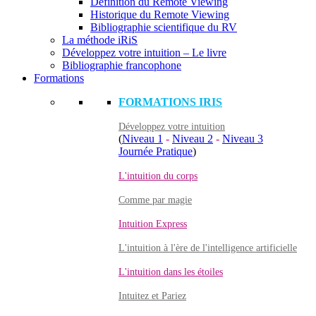
Définition du Remote Viewing
Historique du Remote Viewing
Bibliographie scientifique du RV
La méthode iRiS
Développez votre intuition – Le livre
Bibliographie francophone
Formations
FORMATIONS IRIS
Développez votre intuition
(
Niveau 1
-
Niveau 2
-
Niveau 3
Journée Pratique
)
L'intuition du corps
Comme par magie
Intuition Express
L'intuition à l'ère de l'intelligence artificielle
L'intuition dans les étoiles
Intuitez et Pariez