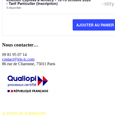
DIM
-
Quantity
- Tarif Particulier (Inscription)
5
disponible
LA
QUA
AJOUTER AU PANIER
DE
BIL
Nous contacter…
POU
INTU
09 81 95 07 14
contact@iris-ic.com
EXP
86 rue de Charonne, 75011 Paris
À
ANN
-
12-
La certification qualité a été délivrée au titre de la catégorie d'action
13
suivante :
ACTIONS DE FORMATION