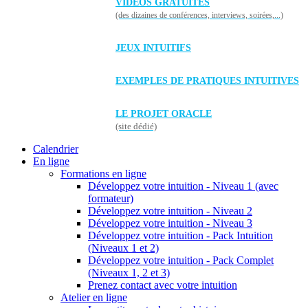
VIDÉOS GRATUITES
(des dizaines de conférences, interviews, soirées,...)
JEUX INTUITIFS
EXEMPLES DE PRATIQUES INTUITIVES
LE PROJET ORACLE
(site dédié)
Calendrier
En ligne
Formations en ligne
Développez votre intuition - Niveau 1 (avec
formateur)
Développez votre intuition - Niveau 2
Développez votre intuition - Niveau 3
Développez votre intuition - Pack Intuition
(Niveaux 1 et 2)
Développez votre intuition - Pack Complet
(Niveaux 1, 2 et 3)
Prenez contact avec votre intuition
Atelier en ligne