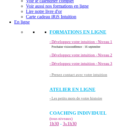
Voir le calendrier complet
Voir aussi nos formations en ligne
Lire notre livre d'or
Carte cadeau iRiS Intuition
En ligne
FORMATIONS EN LIGNE
- Développez votre intuition - Niveau 1
Prochaine visioconférence : 16 septembre
- Développez votre intuition - Niveau 2
- Développez votre intuition - Niveau 3
- Prenez contact avec votre intuition
ATELIER EN LIGNE
- Les petits mots de votre histoire
COACHING INDIVIDUEL
(tous niveaux)
1h30
-
3
1h30
x