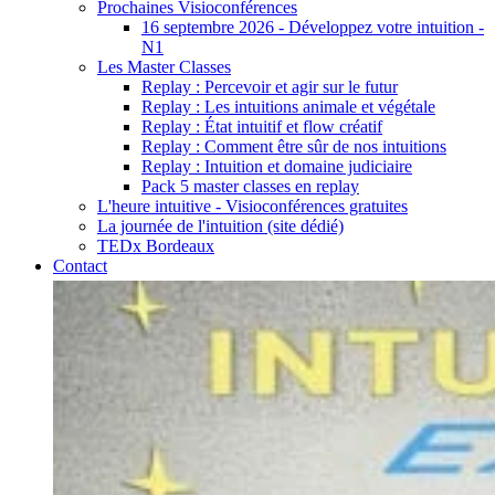
Prochaines Visioconférences
16 septembre 2026 - Développez votre intuition -
N1
Les Master Classes
Replay : Percevoir et agir sur le futur
Replay : Les intuitions animale et végétale
Replay : État intuitif et flow créatif
Replay : Comment être sûr de nos intuitions
Replay : Intuition et domaine judiciaire
Pack 5 master classes en replay
L'heure intuitive - Visioconférences gratuites
La journée de l'intuition (site dédié)
TEDx Bordeaux
Contact