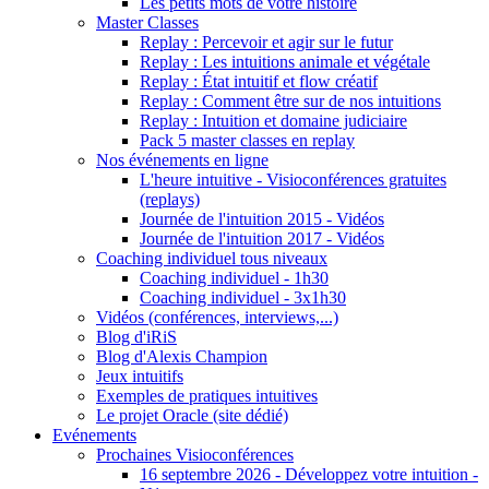
Les petits mots de votre histoire
Master Classes
Replay : Percevoir et agir sur le futur
Replay : Les intuitions animale et végétale
Replay : État intuitif et flow créatif
Replay : Comment être sur de nos intuitions
Replay : Intuition et domaine judiciaire
Pack 5 master classes en replay
Nos événements en ligne
L'heure intuitive - Visioconférences gratuites
(replays)
Journée de l'intuition 2015 - Vidéos
Journée de l'intuition 2017 - Vidéos
Coaching individuel tous niveaux
Coaching individuel - 1h30
Coaching individuel - 3x1h30
Vidéos (conférences, interviews,...)
Blog d'iRiS
Blog d'Alexis Champion
Jeux intuitifs
Exemples de pratiques intuitives
Le projet Oracle (site dédié)
Evénements
Prochaines Visioconférences
16 septembre 2026 - Développez votre intuition -