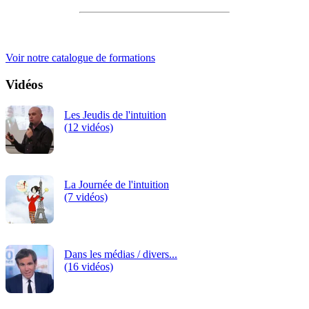
OCT
2026
iRiS Intuition est un organisme de formation professionnelle
continue.
-
Voir notre catalogue de formations
TAR
Vidéos
PAR
Les Jeudis de l'intuition
(INS
(12 vidéos)
La Journée de l'intuition
(7 vidéos)
Dans les médias / divers...
(16 vidéos)