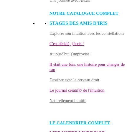
Une journée avec Alexis
NOTRE CATALOGUE COMPLET
STAGES DES AMIS D'IRIS
Explorer son intuition avec les constellations
C'est décidé, j'écris !
Aujourd'hui j'improvise !
Il était une fois, une histoire pour changer de
cap
Dessiner avec le cerveau droit
Le journal créatif© de l'intuition
Naturellement intuitif
LE CALENDRIER COMPLET