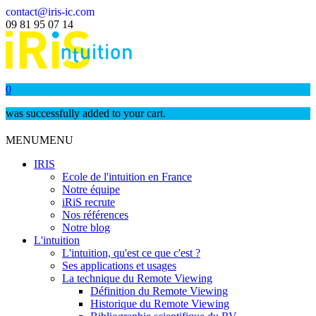
contact@iris-ic.com
09 81 95 07 14
0
was successfully added to your cart.
MENU
MENU
IRIS
Ecole de l'intuition en France
Notre équipe
iRiS recrute
Nos références
Notre blog
L'intuition
L'intuition, qu'est ce que c'est ?
Ses applications et usages
La technique du Remote Viewing
Définition du Remote Viewing
Historique du Remote Viewing