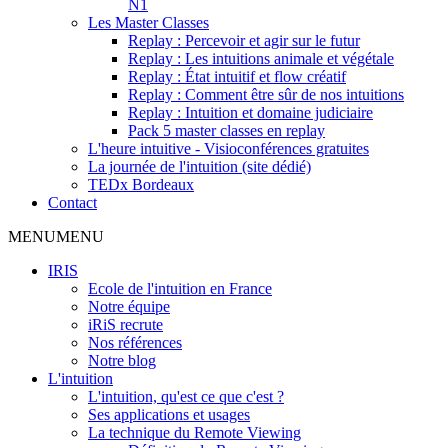
N1
Les Master Classes
Replay : Percevoir et agir sur le futur
Replay : Les intuitions animale et végétale
Replay : État intuitif et flow créatif
Replay : Comment être sûr de nos intuitions
Replay : Intuition et domaine judiciaire
Pack 5 master classes en replay
L'heure intuitive - Visioconférences gratuites
La journée de l'intuition (site dédié)
TEDx Bordeaux
Contact
MENU
MENU
IRIS
Ecole de l'intuition en France
Notre équipe
iRiS recrute
Nos références
Notre blog
L'intuition
L'intuition, qu'est ce que c'est ?
Ses applications et usages
La technique du Remote Viewing