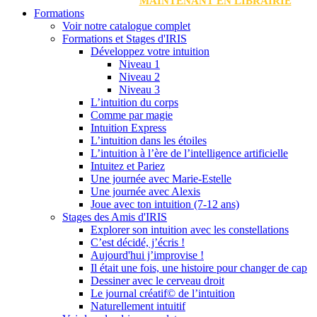
MAINTENANT EN LIBRAIRIE
Formations
Voir notre catalogue complet
Formations et Stages d'IRIS
Développez votre intuition
Niveau 1
Niveau 2
Niveau 3
L’intuition du corps
Comme par magie
Intuition Express
L’intuition dans les étoiles
L’intuition à l’ère de l’intelligence artificielle
Intuitez et Pariez
Une journée avec Marie-Estelle
Une journée avec Alexis
Joue avec ton intuition (7-12 ans)
Stages des Amis d'IRIS
Explorer son intuition avec les constellations
C’est décidé, j’écris !
Aujourd'hui j’improvise !
Il était une fois, une histoire pour changer de cap
Dessiner avec le cerveau droit
Le journal créatif© de l’intuition
Naturellement intuitif