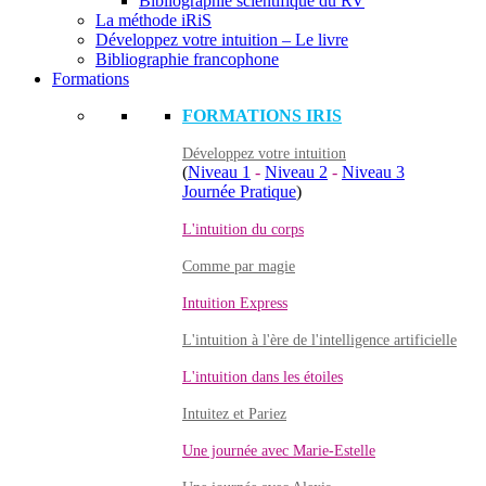
Bibliographie scientifique du RV
La méthode iRiS
Développez votre intuition – Le livre
Bibliographie francophone
Formations
FORMATIONS IRIS
Développez votre intuition
(
Niveau 1
-
Niveau 2
-
Niveau 3
Journée Pratique
)
L'intuition du corps
Comme par magie
Intuition Express
L'intuition à l'ère de l'intelligence artificielle
L'intuition dans les étoiles
Intuitez et Pariez
Une journée avec Marie-Estelle