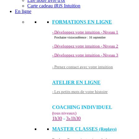
Lire notre livre d'or
Carte cadeau iRiS Intuition
En ligne
FORMATIONS EN LIGNE
- Développez votre intuition - Niveau 1
Prochaine visioconférence : 16 septembre
- Développez votre intuition - Niveau 2
- Développez votre intuition - Niveau 3
- Prenez contact avec votre intuition
ATELIER EN LIGNE
- Les petits mots de votre histoire
COACHING INDIVIDUEL
(tous niveaux)
1h30
-
3
1h30
x
MASTER CLASSES
(Replays)