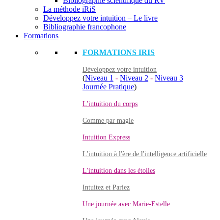
Bibliographie scientifique du RV
La méthode iRiS
Développez votre intuition – Le livre
Bibliographie francophone
Formations
FORMATIONS IRIS
Développez votre intuition
(
Niveau 1
-
Niveau 2
-
Niveau 3
Journée Pratique
)
L'intuition du corps
Comme par magie
Intuition Express
L'intuition à l'ère de l'intelligence artificielle
L'intuition dans les étoiles
Intuitez et Pariez
Une journée avec Marie-Estelle