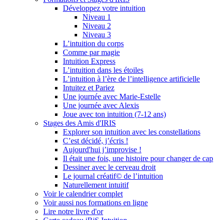
Développez votre intuition
Niveau 1
Niveau 2
Niveau 3
L’intuition du corps
Comme par magie
Intuition Express
L’intuition dans les étoiles
L’intuition à l’ère de l’intelligence artificielle
Intuitez et Pariez
Une journée avec Marie-Estelle
Une journée avec Alexis
Joue avec ton intuition (7-12 ans)
Stages des Amis d'IRIS
Explorer son intuition avec les constellations
C’est décidé, j’écris !
Aujourd'hui j’improvise !
Il était une fois, une histoire pour changer de cap
Dessiner avec le cerveau droit
Le journal créatif© de l’intuition
Naturellement intuitif
Voir le calendrier complet
Voir aussi nos formations en ligne
Lire notre livre d'or