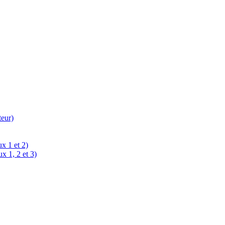
teur)
x 1 et 2)
x 1, 2 et 3)