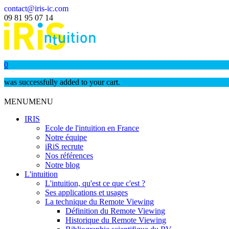
contact@iris-ic.com
09 81 95 07 14
0
was successfully added to your cart.
MENU
MENU
IRIS
Ecole de l'intuition en France
Notre équipe
iRiS recrute
Nos références
Notre blog
L'intuition
L'intuition, qu'est ce que c'est ?
Ses applications et usages
La technique du Remote Viewing
Définition du Remote Viewing
Historique du Remote Viewing