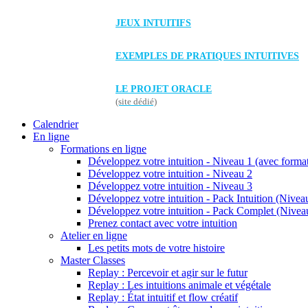
JEUX INTUITIFS
EXEMPLES DE PRATIQUES INTUITIVES
LE PROJET ORACLE
(site dédié)
Calendrier
En ligne
Formations en ligne
Développez votre intuition - Niveau 1 (avec forma
Développez votre intuition - Niveau 2
Développez votre intuition - Niveau 3
Développez votre intuition - Pack Intuition (Niveau
Développez votre intuition - Pack Complet (Niveau
Prenez contact avec votre intuition
Atelier en ligne
Les petits mots de votre histoire
Master Classes
Replay : Percevoir et agir sur le futur
Replay : Les intuitions animale et végétale
Replay : État intuitif et flow créatif