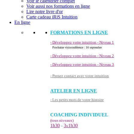
Voir le calendrier complet
Voir aussi nos formations en ligne
Lire notre livre d'or
Carte cadeau iRiS Intuition
En ligne
FORMATIONS EN LIGNE
- Développez votre intuition - Niveau 1
Prochaine visioconférence : 16 septembre
- Développez votre intuition - Niveau 2
- Développez votre intuition - Niveau 3
- Prenez contact avec votre intuition
ATELIER EN LIGNE
- Les petits mots de votre histoire
COACHING INDIVIDUEL
(tous niveaux)
1h30
-
3
1h30
x