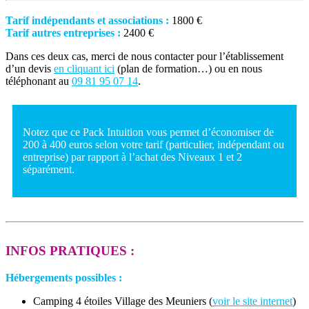
Tarif indépendants et associations :
1800 €
Tarif autres entreprises :
2400 €
Dans ces deux cas, merci de nous contacter pour l’établissement
d’un devis
en cliquant ici
(plan de formation…) ou en nous
téléphonant au
09 81 95 07 14
.
Notez que ce Pack Intuition vous permet d’économiser de
200 à 400 euros selon votre tarif (particulier, indépendant ou
entreprise) par rapport à l’achat des Niveaux 1 et 2
séparément.
INFOS PRATIQUES :
Hébergements possibles :
Camping 4 étoiles Village des Meuniers (
voir le site internet
)