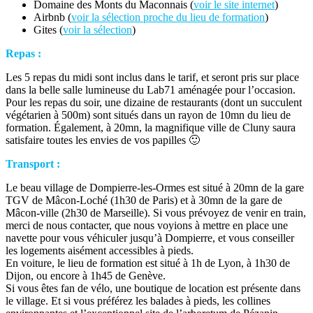
Domaine des Monts du Maconnais (
voir le site internet
)
Airbnb (
voir la sélection proche du lieu de formation
)
Gites (
voir la sélection
)
Repas :
Les 5 repas du midi sont inclus dans le tarif, et seront pris sur place
dans la belle salle lumineuse du Lab71 aménagée pour l’occasion.
Pour les repas du soir, une dizaine de restaurants (dont un succulent
végétarien à 500m) sont situés dans un rayon de 10mn du lieu de
formation. Également, à 20mn, la magnifique ville de Cluny saura
satisfaire toutes les envies de vos papilles 🙂
Transport :
Le beau village de Dompierre-les-Ormes est situé à 20mn de la gare
TGV de Mâcon-Loché (1h30 de Paris) et à 30mn de la gare de
Mâcon-ville (2h30 de Marseille). Si vous prévoyez de venir en train,
merci de nous contacter, que nous voyions à mettre en place une
navette pour vous véhiculer jusqu’à Dompierre, et vous conseiller
les logements aisément accessibles à pieds.
En voiture, le lieu de formation est situé à 1h de Lyon, à 1h30 de
Dijon, ou encore à 1h45 de Genève.
Si vous êtes fan de vélo, une boutique de location est présente dans
le village. Et si vous préférez les balades à pieds, les collines