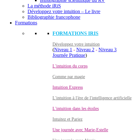
Bibliographie scientifique du RV
La méthode iRiS
Développez votre intuition – Le livre
Bibliographie francophone
Formations
FORMATIONS IRIS
Développez votre intuition
(
Niveau 1
-
Niveau 2
-
Niveau 3
Journée Pratique
)
L'intuition du corps
Comme par magie
Intuition Express
L'intuition à l'ère de l'intelligence artificielle
L'intuition dans les étoiles
Intuitez et Pariez
Une journée avec Marie-Estelle