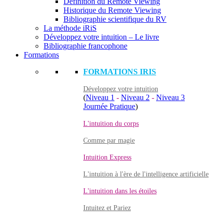
Définition du Remote Viewing
Historique du Remote Viewing
Bibliographie scientifique du RV
La méthode iRiS
Développez votre intuition – Le livre
Bibliographie francophone
Formations
FORMATIONS IRIS
Développez votre intuition
(
Niveau 1
-
Niveau 2
-
Niveau 3
Journée Pratique
)
L'intuition du corps
Comme par magie
Intuition Express
L'intuition à l'ère de l'intelligence artificielle
L'intuition dans les étoiles
Intuitez et Pariez