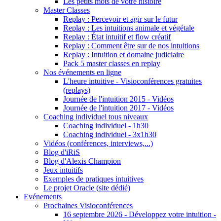
Les petits mots de votre histoire
Master Classes
Replay : Percevoir et agir sur le futur
Replay : Les intuitions animale et végétale
Replay : État intuitif et flow créatif
Replay : Comment être sur de nos intuitions
Replay : Intuition et domaine judiciaire
Pack 5 master classes en replay
Nos événements en ligne
L'heure intuitive - Visioconférences gratuites
(replays)
Journée de l'intuition 2015 - Vidéos
Journée de l'intuition 2017 - Vidéos
Coaching individuel tous niveaux
Coaching individuel - 1h30
Coaching individuel - 3x1h30
Vidéos (conférences, interviews,...)
Blog d'iRiS
Blog d'Alexis Champion
Jeux intuitifs
Exemples de pratiques intuitives
Le projet Oracle (site dédié)
Evénements
Prochaines Visioconférences
16 septembre 2026 - Développez votre intuition -