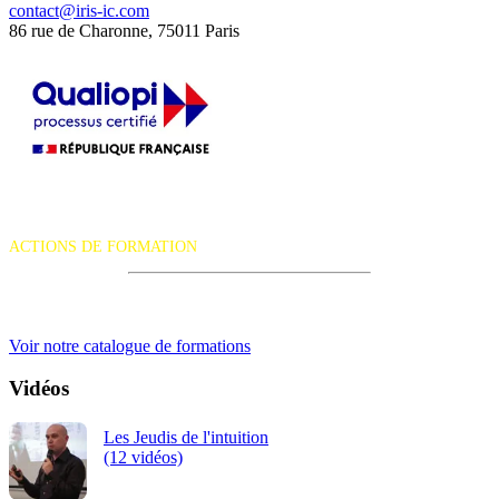
contact@iris-ic.com
86 rue de Charonne, 75011 Paris
La certification qualité a été délivrée au titre de la catégorie d'action
suivante :
ACTIONS DE FORMATION
iRiS Intuition est un organisme de formation professionnelle
continue.
Voir notre catalogue de formations
Vidéos
Les Jeudis de l'intuition
(12 vidéos)