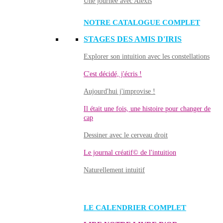
Une journée avec Alexis
NOTRE CATALOGUE COMPLET
STAGES DES AMIS D'IRIS
Explorer son intuition avec les constellations
C'est décidé, j'écris !
Aujourd'hui j'improvise !
Il était une fois, une histoire pour changer de
cap
Dessiner avec le cerveau droit
Le journal créatif© de l'intuition
Naturellement intuitif
LE CALENDRIER COMPLET