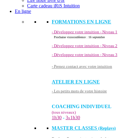
Lire notre livre d'or
Carte cadeau iRiS Intuition
En ligne
FORMATIONS EN LIGNE
- Développez votre intuition - Niveau 1
Prochaine visioconférence : 16 septembre
- Développez votre intuition - Niveau 2
- Développez votre intuition - Niveau 3
- Prenez contact avec votre intuition
ATELIER EN LIGNE
- Les petits mots de votre histoire
COACHING INDIVIDUEL
(tous niveaux)
1h30
-
3
1h30
x
MASTER CLASSES
(Replays)