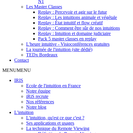
N1
Les Master Classes
Replay : Percevoir et agir sur le futur
Replay : Les intuitions animale et végétale
Replay : État intuitif et flow créatif
Replay : Comment être sûr de nos intuitions
Replay : Intuition et domaine judiciaire
Pack 5 master classes en replay
L'heure intuitive - Visioconférences gratuites
La journée de l'intuition (site dédié)
TEDx Bordeaux
Contact
MENU
MENU
IRIS
Ecole de l'intuition en France
Notre équipe
iRiS recrute
Nos références
Notre blog
L'intuition
L'intuition, qu'est ce que c'est ?
Ses applications et usages
La technique du Remote Viewing