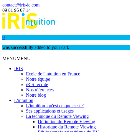
contact@iris-ic.com
09 81 95 07 14
0
was successfully added to your cart.
MENU
MENU
IRIS
Ecole de l'intuition en France
Notre équipe
iRiS recrute
Nos références
Notre blog
L'intuition
L'intuition, qu'est ce que c'est ?
Ses applications et usages
La technique du Remote Viewing
Définition du Remote Viewing
Historique du Remote Viewing