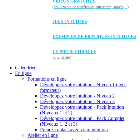
VIDÉOS GRATUITES
(des dizaines de conférences, interviews, soirées,...)
JEUX INTUITIFS
EXEMPLES DE PRATIQUES INTUITIVES
LE PROJET ORACLE
(site dédié)
Calendrier
En ligne
Formations en ligne
Développez votre intuition - Niveau 1 (avec
formateur)
Développez votre intuition - Niveau 2
Développez votre intuition - Niveau 3
Développez votre intuition - Pack Intuition
(Niveaux 1 et 2)
Développez votre intuition - Pack Complet
(Niveaux 1, 2 et 3)
Prenez contact avec votre intuition
Atelier en ligne