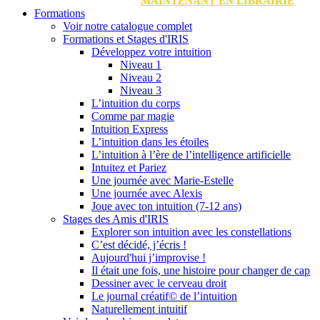
MAINTENANT EN LIBRAIRIE
Formations
Voir notre catalogue complet
Formations et Stages d'IRIS
Développez votre intuition
Niveau 1
Niveau 2
Niveau 3
L’intuition du corps
Comme par magie
Intuition Express
L’intuition dans les étoiles
L’intuition à l’ère de l’intelligence artificielle
Intuitez et Pariez
Une journée avec Marie-Estelle
Une journée avec Alexis
Joue avec ton intuition (7-12 ans)
Stages des Amis d'IRIS
Explorer son intuition avec les constellations
C’est décidé, j’écris !
Aujourd'hui j’improvise !
Il était une fois, une histoire pour changer de cap
Dessiner avec le cerveau droit
Le journal créatif© de l’intuition
Naturellement intuitif