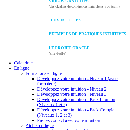
VIDÉOS GRATUITES
(des dizaines de conférences, interviews, soirées,...)
JEUX INTUITIFS
EXEMPLES DE PRATIQUES INTUITIVES
LE PROJET ORACLE
(site dédié)
Calendrier
En ligne
Formations en ligne
Développez votre intuition - Niveau 1 (avec
formateur)
Développez votre intuition - Niveau 2
Développez votre intuition - Niveau 3
Développez votre intuition - Pack Intuition
(Niveaux 1 et 2)
Développez votre intuition - Pack Complet
(Niveaux 1, 2 et 3)
Prenez contact avec votre intuition
Atelier en ligne