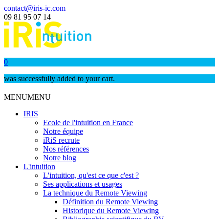
contact@iris-ic.com
09 81 95 07 14
0
was successfully added to your cart.
MENU
MENU
IRIS
Ecole de l'intuition en France
Notre équipe
iRiS recrute
Nos références
Notre blog
L'intuition
L'intuition, qu'est ce que c'est ?
Ses applications et usages
La technique du Remote Viewing
Définition du Remote Viewing
Historique du Remote Viewing