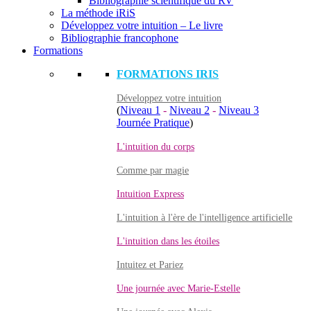
Bibliographie scientifique du RV
La méthode iRiS
Développez votre intuition – Le livre
Bibliographie francophone
Formations
FORMATIONS IRIS
Développez votre intuition
(
Niveau 1
-
Niveau 2
-
Niveau 3
Journée Pratique
)
L'intuition du corps
Comme par magie
Intuition Express
L'intuition à l'ère de l'intelligence artificielle
L'intuition dans les étoiles
Intuitez et Pariez
Une journée avec Marie-Estelle