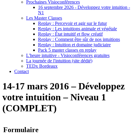
Prochaines Visioconférences
16 septembre 2026 - Développez votre intuition -
N1
Les Master Classes
Replay : Percevoir et agir sur le futur
Replay : Les intuitions animale et végétale
Replay : État intuitif et flow créatif
Replay : Comment être sûr de nos intuitions
Replay : Intuition et domaine judiciaire
Pack 5 master classes en replay
L'heure intuitive - Visioconférences gratuites
La journée de l'intuition (site dédié)
TEDx Bordeaux
Contact
14-17 mars 2016 – Développez
votre intuition – Niveau 1
(COMPLET)
Formulaire