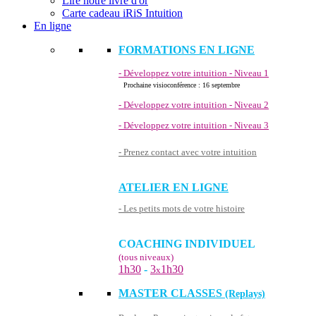
Lire notre livre d'or
Carte cadeau iRiS Intuition
En ligne
FORMATIONS EN LIGNE
- Développez votre intuition - Niveau 1
Prochaine visioconférence : 16 septembre
- Développez votre intuition - Niveau 2
- Développez votre intuition - Niveau 3
- Prenez contact avec votre intuition
ATELIER EN LIGNE
- Les petits mots de votre histoire
COACHING INDIVIDUEL
(tous niveaux)
1h30
-
3
1h30
x
MASTER CLASSES
(Replays)