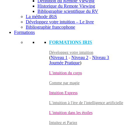
Définition du Remote Viewing
Historique du Remote Viewing
Bibliographie scientifique du RV
La méthode iRiS
Développez votre intuition – Le livre
Bibliographie francophone
Formations
FORMATIONS IRIS
Développez votre intuition
(
Niveau 1
-
Niveau 2
-
Niveau 3
Journée Pratique
)
L'intuition du corps
Comme par magie
Intuition Express
L'intuition à l'ère de l'intelligence artificielle
L'intuition dans les étoiles
Intuitez et Pariez