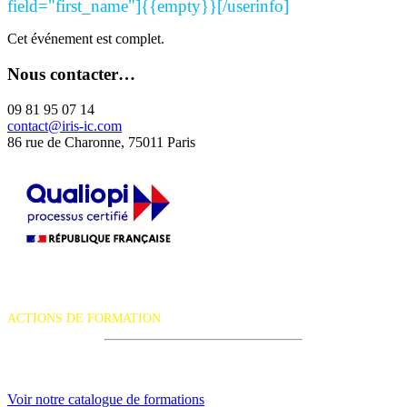
field="first_name"]{{empty}}[/userinfo]
Cet événement est complet.
Nous contacter…
09 81 95 07 14
contact@iris-ic.com
86 rue de Charonne, 75011 Paris
La certification qualité a été délivrée au titre de la catégorie d'action
suivante :
ACTIONS DE FORMATION
iRiS Intuition est un organisme de formation professionnelle
continue.
Voir notre catalogue de formations