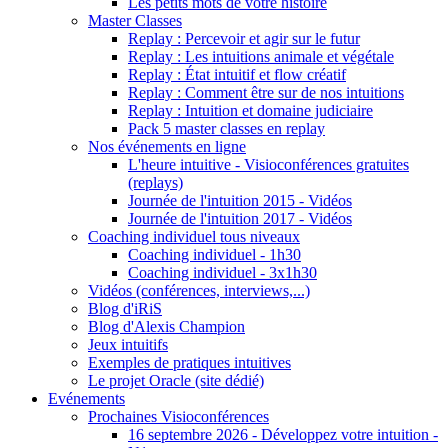
Les petits mots de votre histoire
Master Classes
Replay : Percevoir et agir sur le futur
Replay : Les intuitions animale et végétale
Replay : État intuitif et flow créatif
Replay : Comment être sur de nos intuitions
Replay : Intuition et domaine judiciaire
Pack 5 master classes en replay
Nos événements en ligne
L'heure intuitive - Visioconférences gratuites
(replays)
Journée de l'intuition 2015 - Vidéos
Journée de l'intuition 2017 - Vidéos
Coaching individuel tous niveaux
Coaching individuel - 1h30
Coaching individuel - 3x1h30
Vidéos (conférences, interviews,...)
Blog d'iRiS
Blog d'Alexis Champion
Jeux intuitifs
Exemples de pratiques intuitives
Le projet Oracle (site dédié)
Evénements
Prochaines Visioconférences
16 septembre 2026 - Développez votre intuition -