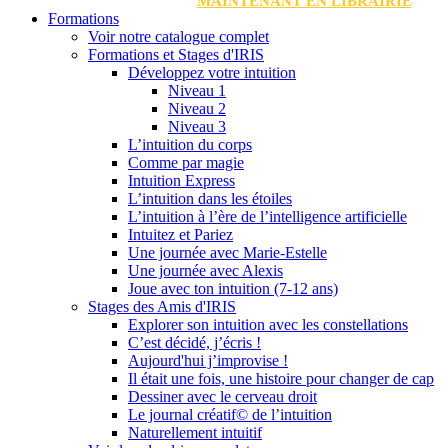
MAINTENANT EN LIBRAIRIE
Formations
Voir notre catalogue complet
Formations et Stages d'IRIS
Développez votre intuition
Niveau 1
Niveau 2
Niveau 3
L’intuition du corps
Comme par magie
Intuition Express
L’intuition dans les étoiles
L’intuition à l’ère de l’intelligence artificielle
Intuitez et Pariez
Une journée avec Marie-Estelle
Une journée avec Alexis
Joue avec ton intuition (7-12 ans)
Stages des Amis d'IRIS
Explorer son intuition avec les constellations
C’est décidé, j’écris !
Aujourd'hui j’improvise !
Il était une fois, une histoire pour changer de cap
Dessiner avec le cerveau droit
Le journal créatif© de l’intuition
Naturellement intuitif