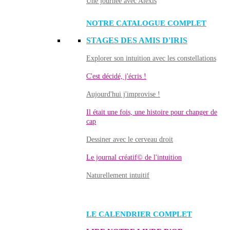
Une journée avec Alexis
NOTRE CATALOGUE COMPLET
STAGES DES AMIS D'IRIS
Explorer son intuition avec les constellations
C'est décidé, j'écris !
Aujourd'hui j'improvise !
Il était une fois, une histoire pour changer de
cap
Dessiner avec le cerveau droit
Le journal créatif© de l'intuition
Naturellement intuitif
LE CALENDRIER COMPLET