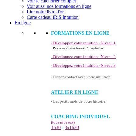
Voir le calendrier complet
Voir aussi nos formations en ligne
Lire notre livre d'or
Carte cadeau iRiS Intuition
En ligne
FORMATIONS EN LIGNE
- Développez votre intuition - Niveau 1
Prochaine visioconférence : 16 septembre
- Développez votre intuition - Niveau 2
- Développez votre intuition - Niveau 3
- Prenez contact avec votre intuition
ATELIER EN LIGNE
- Les petits mots de votre histoire
COACHING INDIVIDUEL
(tous niveaux)
1h30
-
3
1h30
x