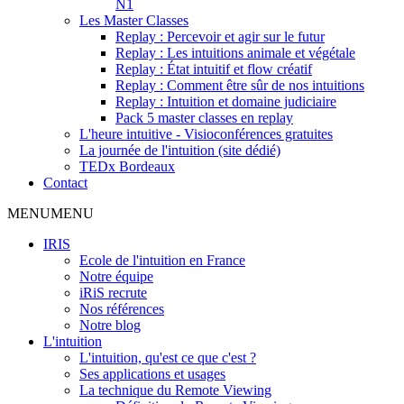
N1
Les Master Classes
Replay : Percevoir et agir sur le futur
Replay : Les intuitions animale et végétale
Replay : État intuitif et flow créatif
Replay : Comment être sûr de nos intuitions
Replay : Intuition et domaine judiciaire
Pack 5 master classes en replay
L'heure intuitive - Visioconférences gratuites
La journée de l'intuition (site dédié)
TEDx Bordeaux
Contact
MENU
MENU
IRIS
Ecole de l'intuition en France
Notre équipe
iRiS recrute
Nos références
Notre blog
L'intuition
L'intuition, qu'est ce que c'est ?
Ses applications et usages
La technique du Remote Viewing