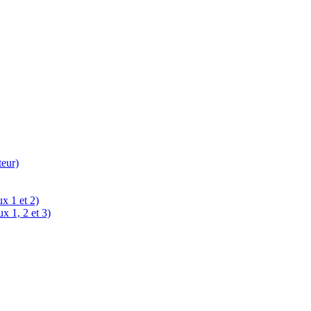
teur)
x 1 et 2)
x 1, 2 et 3)