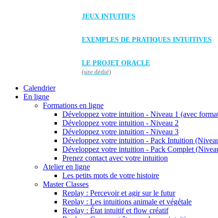
JEUX INTUITIFS
EXEMPLES DE PRATIQUES INTUITIVES
LE PROJET ORACLE
(site dédié)
Calendrier
En ligne
Formations en ligne
Développez votre intuition - Niveau 1 (avec forma
Développez votre intuition - Niveau 2
Développez votre intuition - Niveau 3
Développez votre intuition - Pack Intuition (Niveau
Développez votre intuition - Pack Complet (Niveau
Prenez contact avec votre intuition
Atelier en ligne
Les petits mots de votre histoire
Master Classes
Replay : Percevoir et agir sur le futur
Replay : Les intuitions animale et végétale
Replay : État intuitif et flow créatif