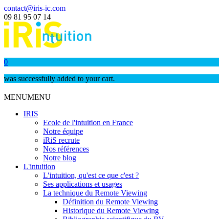
contact@iris-ic.com
09 81 95 07 14
0
was successfully added to your cart.
MENU
MENU
IRIS
Ecole de l'intuition en France
Notre équipe
iRiS recrute
Nos références
Notre blog
L'intuition
L'intuition, qu'est ce que c'est ?
Ses applications et usages
La technique du Remote Viewing
Définition du Remote Viewing
Historique du Remote Viewing