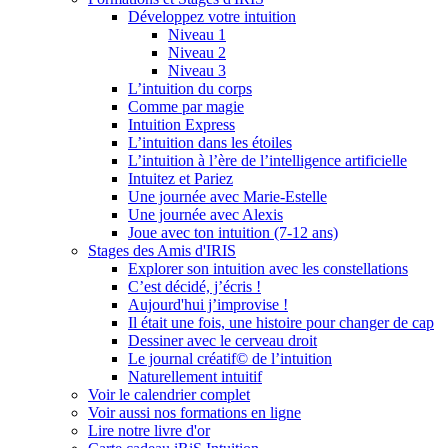
Développez votre intuition
Niveau 1
Niveau 2
Niveau 3
L’intuition du corps
Comme par magie
Intuition Express
L’intuition dans les étoiles
L’intuition à l’ère de l’intelligence artificielle
Intuitez et Pariez
Une journée avec Marie-Estelle
Une journée avec Alexis
Joue avec ton intuition (7-12 ans)
Stages des Amis d'IRIS
Explorer son intuition avec les constellations
C’est décidé, j’écris !
Aujourd'hui j’improvise !
Il était une fois, une histoire pour changer de cap
Dessiner avec le cerveau droit
Le journal créatif© de l’intuition
Naturellement intuitif
Voir le calendrier complet
Voir aussi nos formations en ligne
Lire notre livre d'or