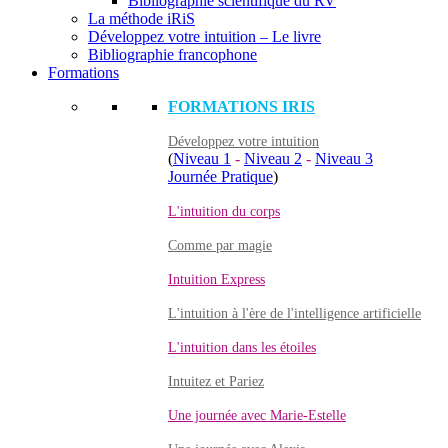
Bibliographie scientifique du RV
La méthode iRiS
Développez votre intuition – Le livre
Bibliographie francophone
Formations
FORMATIONS IRIS
Développez votre intuition
(
Niveau 1
-
Niveau 2
-
Niveau 3
Journée Pratique
)
L'intuition du corps
Comme par magie
Intuition Express
L'intuition à l'ère de l'intelligence artificielle
L'intuition dans les étoiles
Intuitez et Pariez
Une journée avec Marie-Estelle