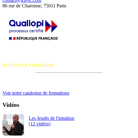
contact@iris-ic.com
86 rue de Charonne, 75011 Paris
La certification qualité a été délivrée au titre de la catégorie d'action
suivante :
ACTIONS DE FORMATION
iRiS Intuition est un organisme de formation professionnelle
continue.
Voir notre catalogue de formations
Vidéos
Les Jeudis de l'intuition
(12 vidéos)