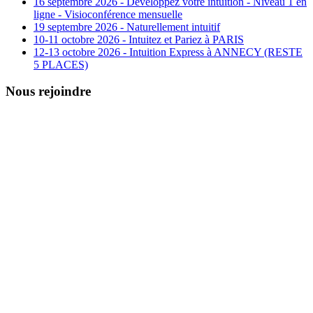
16 septembre 2026 - Développez votre intuition - Niveau 1 en
ligne - Visioconférence mensuelle
19 septembre 2026 - Naturellement intuitif
10-11 octobre 2026 - Intuitez et Pariez à PARIS
12-13 octobre 2026 - Intuition Express à ANNECY (RESTE
5 PLACES)
Nous rejoindre