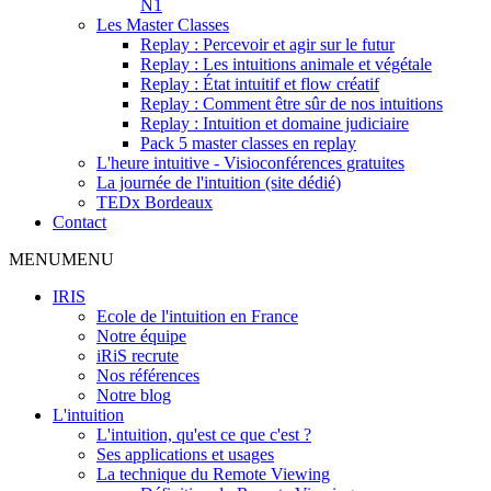
N1
Les Master Classes
Replay : Percevoir et agir sur le futur
Replay : Les intuitions animale et végétale
Replay : État intuitif et flow créatif
Replay : Comment être sûr de nos intuitions
Replay : Intuition et domaine judiciaire
Pack 5 master classes en replay
L'heure intuitive - Visioconférences gratuites
La journée de l'intuition (site dédié)
TEDx Bordeaux
Contact
MENU
MENU
IRIS
Ecole de l'intuition en France
Notre équipe
iRiS recrute
Nos références
Notre blog
L'intuition
L'intuition, qu'est ce que c'est ?
Ses applications et usages
La technique du Remote Viewing