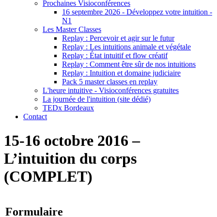
Prochaines Visioconférences
16 septembre 2026 - Développez votre intuition -
N1
Les Master Classes
Replay : Percevoir et agir sur le futur
Replay : Les intuitions animale et végétale
Replay : État intuitif et flow créatif
Replay : Comment être sûr de nos intuitions
Replay : Intuition et domaine judiciaire
Pack 5 master classes en replay
L'heure intuitive - Visioconférences gratuites
La journée de l'intuition (site dédié)
TEDx Bordeaux
Contact
15-16 octobre 2016 –
L’intuition du corps
(COMPLET)
Formulaire