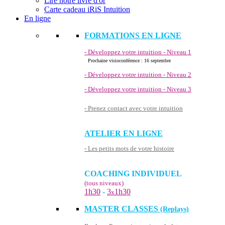
Lire notre livre d'or
Carte cadeau iRiS Intuition
En ligne
FORMATIONS EN LIGNE
- Développez votre intuition - Niveau 1
Prochaine visioconférence : 16 septembre
- Développez votre intuition - Niveau 2
- Développez votre intuition - Niveau 3
- Prenez contact avec votre intuition
ATELIER EN LIGNE
- Les petits mots de votre histoire
COACHING INDIVIDUEL
(tous niveaux)
1h30
-
3
1h30
x
MASTER CLASSES
(Replays)