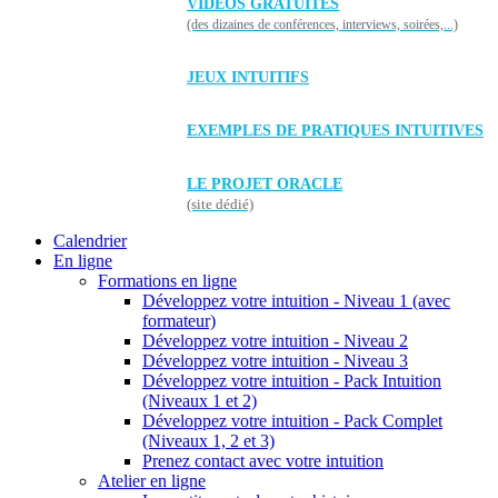
VIDÉOS GRATUITES
(des dizaines de conférences, interviews, soirées,...)
JEUX INTUITIFS
EXEMPLES DE PRATIQUES INTUITIVES
LE PROJET ORACLE
(site dédié)
Calendrier
En ligne
Formations en ligne
Développez votre intuition - Niveau 1 (avec
formateur)
Développez votre intuition - Niveau 2
Développez votre intuition - Niveau 3
Développez votre intuition - Pack Intuition
(Niveaux 1 et 2)
Développez votre intuition - Pack Complet
(Niveaux 1, 2 et 3)
Prenez contact avec votre intuition
Atelier en ligne