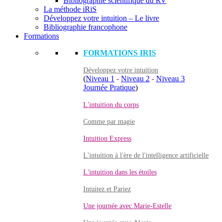
Bibliographie scientifique du RV
La méthode iRiS
Développez votre intuition – Le livre
Bibliographie francophone
Formations
FORMATIONS IRIS
Développez votre intuition
(
Niveau 1
-
Niveau 2
-
Niveau 3
Journée Pratique
)
L'intuition du corps
Comme par magie
Intuition Express
L'intuition à l'ère de l'intelligence artificielle
L'intuition dans les étoiles
Intuitez et Pariez
Une journée avec Marie-Estelle