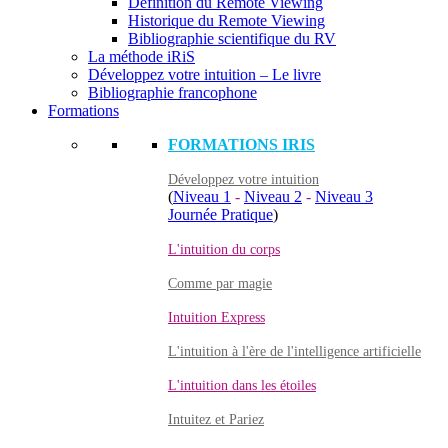
Définition du Remote Viewing
Historique du Remote Viewing
Bibliographie scientifique du RV
La méthode iRiS
Développez votre intuition – Le livre
Bibliographie francophone
Formations
FORMATIONS IRIS
Développez votre intuition
(
Niveau 1
-
Niveau 2
-
Niveau 3
Journée Pratique
)
L'intuition du corps
Comme par magie
Intuition Express
L'intuition à l'ère de l'intelligence artificielle
L'intuition dans les étoiles
Intuitez et Pariez