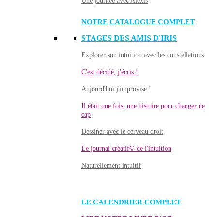
Une journée avec Alexis
NOTRE CATALOGUE COMPLET
STAGES DES AMIS D'IRIS
Explorer son intuition avec les constellations
C'est décidé, j'écris !
Aujourd'hui j'improvise !
Il était une fois, une histoire pour changer de
cap
Dessiner avec le cerveau droit
Le journal créatif© de l'intuition
Naturellement intuitif
LE CALENDRIER COMPLET