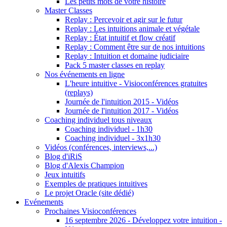
Les petits mots de votre histoire
Master Classes
Replay : Percevoir et agir sur le futur
Replay : Les intuitions animale et végétale
Replay : État intuitif et flow créatif
Replay : Comment être sur de nos intuitions
Replay : Intuition et domaine judiciaire
Pack 5 master classes en replay
Nos événements en ligne
L'heure intuitive - Visioconférences gratuites
(replays)
Journée de l'intuition 2015 - Vidéos
Journée de l'intuition 2017 - Vidéos
Coaching individuel tous niveaux
Coaching individuel - 1h30
Coaching individuel - 3x1h30
Vidéos (conférences, interviews,...)
Blog d'iRiS
Blog d'Alexis Champion
Jeux intuitifs
Exemples de pratiques intuitives
Le projet Oracle (site dédié)
Evénements
Prochaines Visioconférences
16 septembre 2026 - Développez votre intuition -