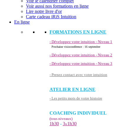
Voir le calendrier complet
Voir aussi nos formations en ligne
Lire notre livre d'or
Carte cadeau iRiS Intuition
En ligne
FORMATIONS EN LIGNE
- Développez votre intuition - Niveau 1
Prochaine visioconférence : 16 septembre
- Développez votre intuition - Niveau 2
- Développez votre intuition - Niveau 3
- Prenez contact avec votre intuition
ATELIER EN LIGNE
- Les petits mots de votre histoire
COACHING INDIVIDUEL
(tous niveaux)
1h30
-
3
1h30
x