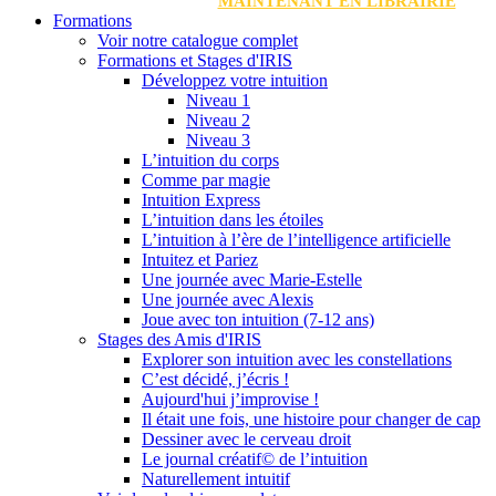
MAINTENANT EN LIBRAIRIE
Formations
Voir notre catalogue complet
Formations et Stages d'IRIS
Développez votre intuition
Niveau 1
Niveau 2
Niveau 3
L’intuition du corps
Comme par magie
Intuition Express
L’intuition dans les étoiles
L’intuition à l’ère de l’intelligence artificielle
Intuitez et Pariez
Une journée avec Marie-Estelle
Une journée avec Alexis
Joue avec ton intuition (7-12 ans)
Stages des Amis d'IRIS
Explorer son intuition avec les constellations
C’est décidé, j’écris !
Aujourd'hui j’improvise !
Il était une fois, une histoire pour changer de cap
Dessiner avec le cerveau droit
Le journal créatif© de l’intuition
Naturellement intuitif