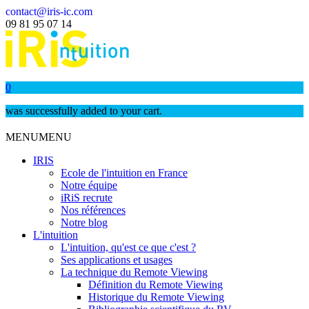
contact@iris-ic.com
09 81 95 07 14
0
was successfully added to your cart.
MENU
MENU
IRIS
Ecole de l'intuition en France
Notre équipe
iRiS recrute
Nos références
Notre blog
L'intuition
L'intuition, qu'est ce que c'est ?
Ses applications et usages
La technique du Remote Viewing
Définition du Remote Viewing
Historique du Remote Viewing