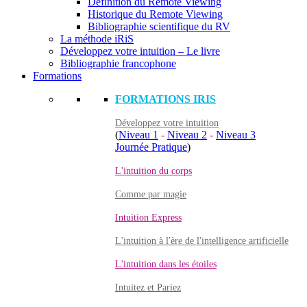
Définition du Remote Viewing
Historique du Remote Viewing
Bibliographie scientifique du RV
La méthode iRiS
Développez votre intuition – Le livre
Bibliographie francophone
Formations
FORMATIONS IRIS
Développez votre intuition
(
Niveau 1
-
Niveau 2
-
Niveau 3
Journée Pratique
)
L'intuition du corps
Comme par magie
Intuition Express
L'intuition à l'ère de l'intelligence artificielle
L'intuition dans les étoiles
Intuitez et Pariez