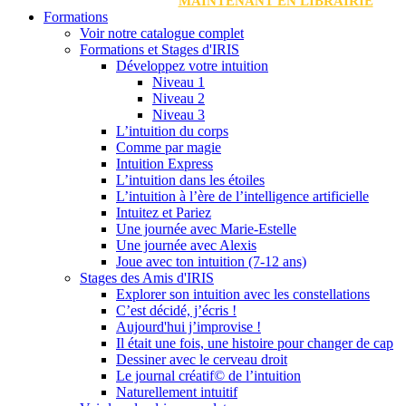
MAINTENANT EN LIBRAIRIE
Formations
Voir notre catalogue complet
Formations et Stages d'IRIS
Développez votre intuition
Niveau 1
Niveau 2
Niveau 3
L’intuition du corps
Comme par magie
Intuition Express
L’intuition dans les étoiles
L’intuition à l’ère de l’intelligence artificielle
Intuitez et Pariez
Une journée avec Marie-Estelle
Une journée avec Alexis
Joue avec ton intuition (7-12 ans)
Stages des Amis d'IRIS
Explorer son intuition avec les constellations
C’est décidé, j’écris !
Aujourd'hui j’improvise !
Il était une fois, une histoire pour changer de cap
Dessiner avec le cerveau droit
Le journal créatif© de l’intuition
Naturellement intuitif