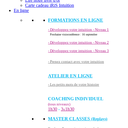
Lire notre livre d'or
Carte cadeau iRiS Intuition
En ligne
FORMATIONS EN LIGNE
- Développez votre intuition - Niveau 1
Prochaine visioconférence : 16 septembre
- Développez votre intuition - Niveau 2
- Développez votre intuition - Niveau 3
- Prenez contact avec votre intuition
ATELIER EN LIGNE
- Les petits mots de votre histoire
COACHING INDIVIDUEL
(tous niveaux)
1h30
-
3
1h30
x
MASTER CLASSES
(Replays)