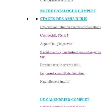
Une journée avec Alexis
NOTRE CATALOGUE COMPLET
STAGES DES AMIS D'IRIS
Explorer son intuition avec les constellations
C'est décidé, j'écris !
Aujourd'hui j'improvise !
Il était une fois, une histoire pour changer de
cap
Dessiner avec le cerveau droit
Le journal créatif© de l'intuition
Naturellement intuitif
LE CALENDRIER COMPLET