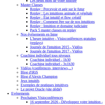
Les petits mots de votre histoire
Master Classes
Replay : Percevoir et agir sur le futur
Replay : Les intuitions animale et végétale
Replay : État intuitif et flow créatif
Replay : Comment être sur de nos intuitions
Replay : Intuition et domaine judiciaire
Pack 5 master classes en replay
Nos événements en ligne
L'heure intuitive - Visioconférences gratuites
(replays)
Journée de l'intuition 2015 - Vidéos
Journée de l'intuition 2017 - Vidéos
Coaching individuel tous niveaux
Coaching individuel - 1h30
Coaching individuel - 3x1h30
Vidéos (conférences, interviews,...)
Blog d'iRiS
Blog d'Alexis Champion
Jeux intuitifs
Exemples de pratiques intuitives
Le projet Oracle (site dédié)
Evénements
Prochaines Visioconférences
16 septembre 2026 - Développez votre intuition -