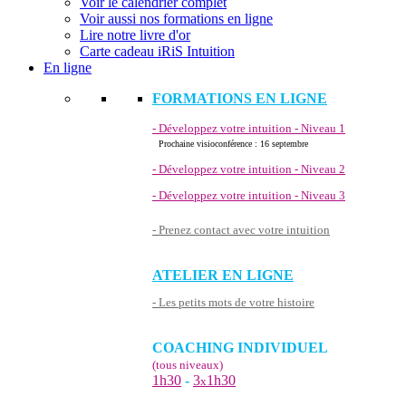
Voir le calendrier complet
Voir aussi nos formations en ligne
Lire notre livre d'or
Carte cadeau iRiS Intuition
En ligne
FORMATIONS EN LIGNE
- Développez votre intuition - Niveau 1
Prochaine visioconférence : 16 septembre
- Développez votre intuition - Niveau 2
- Développez votre intuition - Niveau 3
- Prenez contact avec votre intuition
ATELIER EN LIGNE
- Les petits mots de votre histoire
COACHING INDIVIDUEL
(tous niveaux)
1h30
-
3
1h30
x