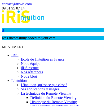
contact@iris-ic.com
09 81 95 07 14
0
was successfully added to your cart.
MENU
MENU
IRIS
Ecole de l'intuition en France
Notre équipe
iRiS recrute
Nos références
Notre blog
L'intuition
L'intuition, qu'est ce que c'est ?
Ses applications et usages
La technique du Remote Viewing
Définition du Remote Viewing
Historique du Remote Viewing