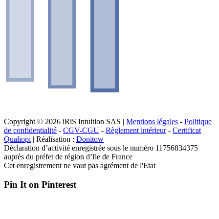
Copyright © 2026 iRiS Intuition SAS |
Mentions légales
-
Politique
de confidentialité
-
CGV-CGU
-
Règlement intérieur
-
Certificat
Qualiopi
| Réalisation :
Donitow
Déclaration d’activité enregistrée sous le numéro 11756834375
auprès du préfet de région d’Ile de France
Cet enregistrement ne vaut pas agrément de l'Etat
Pin It on Pinterest