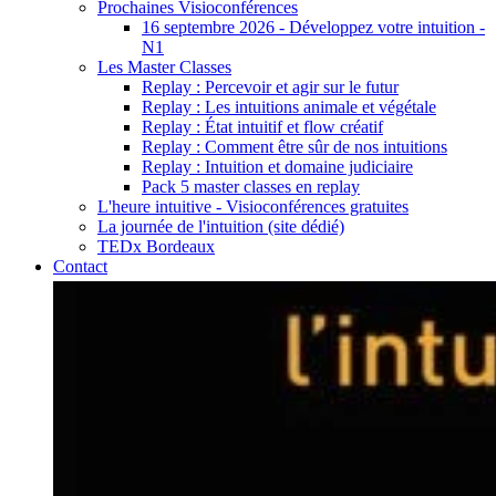
Prochaines Visioconférences
16 septembre 2026 - Développez votre intuition -
N1
Les Master Classes
Replay : Percevoir et agir sur le futur
Replay : Les intuitions animale et végétale
Replay : État intuitif et flow créatif
Replay : Comment être sûr de nos intuitions
Replay : Intuition et domaine judiciaire
Pack 5 master classes en replay
L'heure intuitive - Visioconférences gratuites
La journée de l'intuition (site dédié)
TEDx Bordeaux
Contact