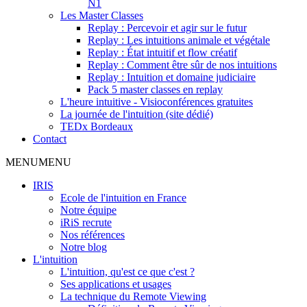
N1
Les Master Classes
Replay : Percevoir et agir sur le futur
Replay : Les intuitions animale et végétale
Replay : État intuitif et flow créatif
Replay : Comment être sûr de nos intuitions
Replay : Intuition et domaine judiciaire
Pack 5 master classes en replay
L'heure intuitive - Visioconférences gratuites
La journée de l'intuition (site dédié)
TEDx Bordeaux
Contact
MENU
MENU
IRIS
Ecole de l'intuition en France
Notre équipe
iRiS recrute
Nos références
Notre blog
L'intuition
L'intuition, qu'est ce que c'est ?
Ses applications et usages
La technique du Remote Viewing