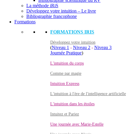
Bibliographie scientifique du RV
La méthode iRiS
Développez votre intuition – Le livre
Bibliographie francophone
Formations
FORMATIONS IRIS
Développez votre intuition
(
Niveau 1
-
Niveau 2
-
Niveau 3
Journée Pratique
)
L'intuition du corps
Comme par magie
Intuition Express
L'intuition à l'ère de l'intelligence artificielle
L'intuition dans les étoiles
Intuitez et Pariez
Une journée avec Marie-Estelle