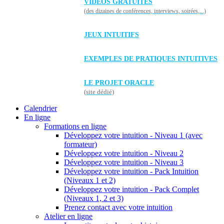
VIDÉOS GRATUITES
(des dizaines de conférences, interviews, soirées,...)
JEUX INTUITIFS
EXEMPLES DE PRATIQUES INTUITIVES
LE PROJET ORACLE
(site dédié)
Calendrier
En ligne
Formations en ligne
Développez votre intuition - Niveau 1 (avec
formateur)
Développez votre intuition - Niveau 2
Développez votre intuition - Niveau 3
Développez votre intuition - Pack Intuition
(Niveaux 1 et 2)
Développez votre intuition - Pack Complet
(Niveaux 1, 2 et 3)
Prenez contact avec votre intuition
Atelier en ligne