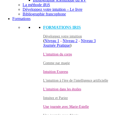
Bibliographie scientifique du RV
La méthode iRiS
Développez votre intuition – Le livre
Bibliographie francophone
Formations
FORMATIONS IRIS
Développez votre intuition
(
Niveau 1
-
Niveau 2
-
Niveau 3
Journée Pratique
)
L'intuition du corps
Comme par magie
Intuition Express
L'intuition à l'ère de l'intelligence artificielle
L'intuition dans les étoiles
Intuitez et Pariez
Une journée avec Marie-Estelle