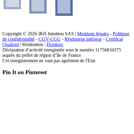
Copyright © 2026 iRiS Intuition SAS |
Mentions légales
-
Politique
de confidentialité
-
CGV-CGU
-
Règlement intérieur
-
Certificat
Qualiopi
| Réalisation :
Donitow
Déclaration d’activité enregistrée sous le numéro 11756834375
auprès du préfet de région d’Ile de France
Cet enregistrement ne vaut pas agrément de l'Etat
Pin It on Pinterest