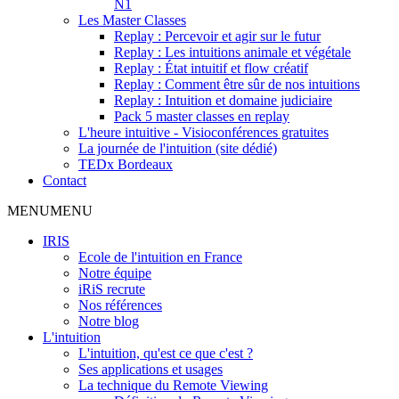
N1
Les Master Classes
Replay : Percevoir et agir sur le futur
Replay : Les intuitions animale et végétale
Replay : État intuitif et flow créatif
Replay : Comment être sûr de nos intuitions
Replay : Intuition et domaine judiciaire
Pack 5 master classes en replay
L'heure intuitive - Visioconférences gratuites
La journée de l'intuition (site dédié)
TEDx Bordeaux
Contact
MENU
MENU
IRIS
Ecole de l'intuition en France
Notre équipe
iRiS recrute
Nos références
Notre blog
L'intuition
L'intuition, qu'est ce que c'est ?
Ses applications et usages
La technique du Remote Viewing