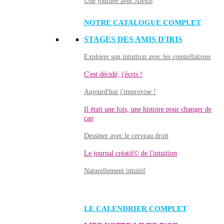
Une journée avec Alexis
NOTRE CATALOGUE COMPLET
STAGES DES AMIS D'IRIS
Explorer son intuition avec les constellations
C'est décidé, j'écris !
Aujourd'hui j'improvise !
Il était une fois, une histoire pour changer de
cap
Dessiner avec le cerveau droit
Le journal créatif© de l'intuition
Naturellement intuitif
LE CALENDRIER COMPLET