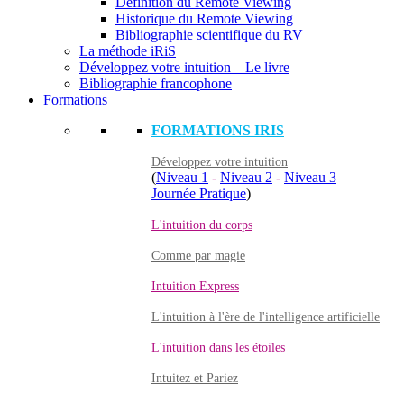
Définition du Remote Viewing
Historique du Remote Viewing
Bibliographie scientifique du RV
La méthode iRiS
Développez votre intuition – Le livre
Bibliographie francophone
Formations
FORMATIONS IRIS
Développez votre intuition
(
Niveau 1
-
Niveau 2
-
Niveau 3
Journée Pratique
)
L'intuition du corps
Comme par magie
Intuition Express
L'intuition à l'ère de l'intelligence artificielle
L'intuition dans les étoiles
Intuitez et Pariez