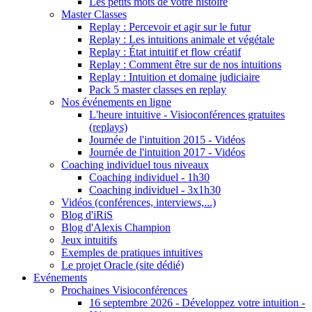
Les petits mots de votre histoire
Master Classes
Replay : Percevoir et agir sur le futur
Replay : Les intuitions animale et végétale
Replay : État intuitif et flow créatif
Replay : Comment être sur de nos intuitions
Replay : Intuition et domaine judiciaire
Pack 5 master classes en replay
Nos événements en ligne
L'heure intuitive - Visioconférences gratuites
(replays)
Journée de l'intuition 2015 - Vidéos
Journée de l'intuition 2017 - Vidéos
Coaching individuel tous niveaux
Coaching individuel - 1h30
Coaching individuel - 3x1h30
Vidéos (conférences, interviews,...)
Blog d'iRiS
Blog d'Alexis Champion
Jeux intuitifs
Exemples de pratiques intuitives
Le projet Oracle (site dédié)
Evénements
Prochaines Visioconférences
16 septembre 2026 - Développez votre intuition -