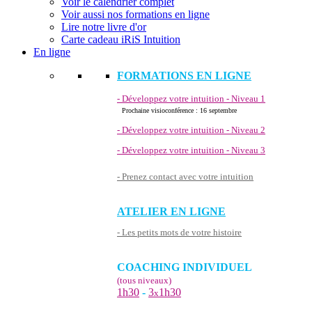
Voir le calendrier complet
Voir aussi nos formations en ligne
Lire notre livre d'or
Carte cadeau iRiS Intuition
En ligne
FORMATIONS EN LIGNE
- Développez votre intuition - Niveau 1
Prochaine visioconférence : 16 septembre
- Développez votre intuition - Niveau 2
- Développez votre intuition - Niveau 3
- Prenez contact avec votre intuition
ATELIER EN LIGNE
- Les petits mots de votre histoire
COACHING INDIVIDUEL
(tous niveaux)
1h30
-
3
1h30
x