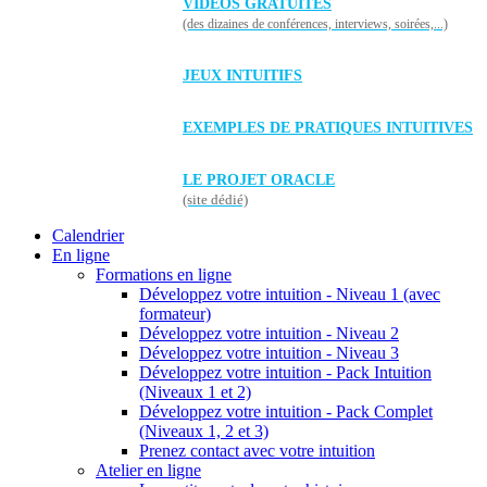
VIDÉOS GRATUITES
(des dizaines de conférences, interviews, soirées,...)
JEUX INTUITIFS
EXEMPLES DE PRATIQUES INTUITIVES
LE PROJET ORACLE
(site dédié)
Calendrier
En ligne
Formations en ligne
Développez votre intuition - Niveau 1 (avec
formateur)
Développez votre intuition - Niveau 2
Développez votre intuition - Niveau 3
Développez votre intuition - Pack Intuition
(Niveaux 1 et 2)
Développez votre intuition - Pack Complet
(Niveaux 1, 2 et 3)
Prenez contact avec votre intuition
Atelier en ligne