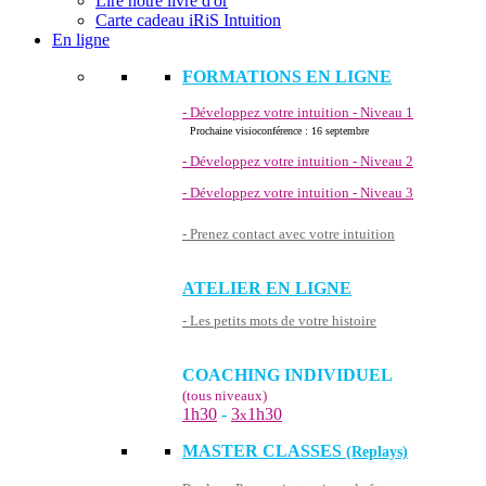
Lire notre livre d'or
Carte cadeau iRiS Intuition
En ligne
FORMATIONS EN LIGNE
- Développez votre intuition - Niveau 1
Prochaine visioconférence : 16 septembre
- Développez votre intuition - Niveau 2
- Développez votre intuition - Niveau 3
- Prenez contact avec votre intuition
ATELIER EN LIGNE
- Les petits mots de votre histoire
COACHING INDIVIDUEL
(tous niveaux)
1h30
-
3
1h30
x
MASTER CLASSES
(Replays)