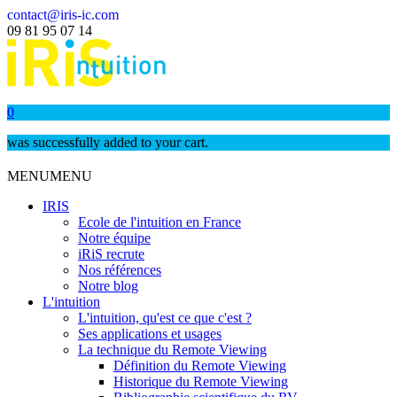
contact@iris-ic.com
09 81 95 07 14
0
was successfully added to your cart.
MENU
MENU
IRIS
Ecole de l'intuition en France
Notre équipe
iRiS recrute
Nos références
Notre blog
L'intuition
L'intuition, qu'est ce que c'est ?
Ses applications et usages
La technique du Remote Viewing
Définition du Remote Viewing
Historique du Remote Viewing