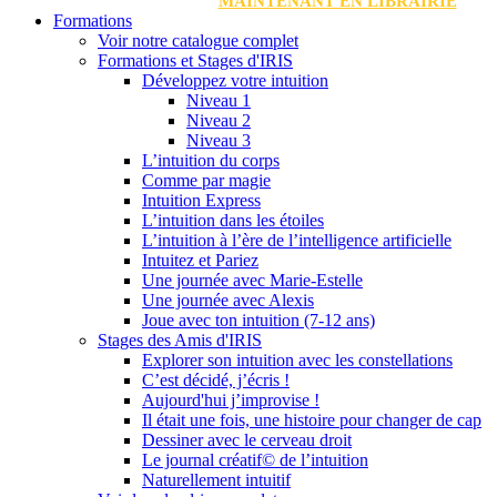
MAINTENANT EN LIBRAIRIE
Formations
Voir notre catalogue complet
Formations et Stages d'IRIS
Développez votre intuition
Niveau 1
Niveau 2
Niveau 3
L’intuition du corps
Comme par magie
Intuition Express
L’intuition dans les étoiles
L’intuition à l’ère de l’intelligence artificielle
Intuitez et Pariez
Une journée avec Marie-Estelle
Une journée avec Alexis
Joue avec ton intuition (7-12 ans)
Stages des Amis d'IRIS
Explorer son intuition avec les constellations
C’est décidé, j’écris !
Aujourd'hui j’improvise !
Il était une fois, une histoire pour changer de cap
Dessiner avec le cerveau droit
Le journal créatif© de l’intuition
Naturellement intuitif