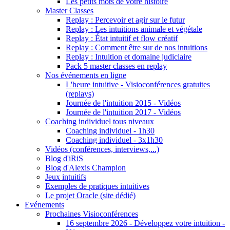
Les petits mots de votre histoire
Master Classes
Replay : Percevoir et agir sur le futur
Replay : Les intuitions animale et végétale
Replay : État intuitif et flow créatif
Replay : Comment être sur de nos intuitions
Replay : Intuition et domaine judiciaire
Pack 5 master classes en replay
Nos événements en ligne
L'heure intuitive - Visioconférences gratuites
(replays)
Journée de l'intuition 2015 - Vidéos
Journée de l'intuition 2017 - Vidéos
Coaching individuel tous niveaux
Coaching individuel - 1h30
Coaching individuel - 3x1h30
Vidéos (conférences, interviews,...)
Blog d'iRiS
Blog d'Alexis Champion
Jeux intuitifs
Exemples de pratiques intuitives
Le projet Oracle (site dédié)
Evénements
Prochaines Visioconférences
16 septembre 2026 - Développez votre intuition -