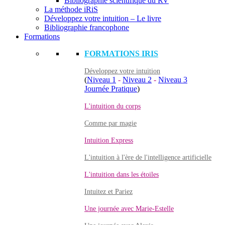
Bibliographie scientifique du RV
La méthode iRiS
Développez votre intuition – Le livre
Bibliographie francophone
Formations
FORMATIONS IRIS
Développez votre intuition
(
Niveau 1
-
Niveau 2
-
Niveau 3
Journée Pratique
)
L'intuition du corps
Comme par magie
Intuition Express
L'intuition à l'ère de l'intelligence artificielle
L'intuition dans les étoiles
Intuitez et Pariez
Une journée avec Marie-Estelle