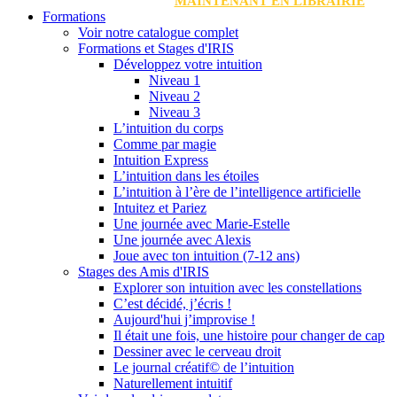
MAINTENANT EN LIBRAIRIE
Formations
Voir notre catalogue complet
Formations et Stages d'IRIS
Développez votre intuition
Niveau 1
Niveau 2
Niveau 3
L’intuition du corps
Comme par magie
Intuition Express
L’intuition dans les étoiles
L’intuition à l’ère de l’intelligence artificielle
Intuitez et Pariez
Une journée avec Marie-Estelle
Une journée avec Alexis
Joue avec ton intuition (7-12 ans)
Stages des Amis d'IRIS
Explorer son intuition avec les constellations
C’est décidé, j’écris !
Aujourd'hui j’improvise !
Il était une fois, une histoire pour changer de cap
Dessiner avec le cerveau droit
Le journal créatif© de l’intuition
Naturellement intuitif