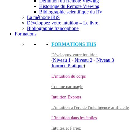
Définition du Remote Viewing
Historique du Remote Viewing
Bibliographie scientifique du RV
La méthode iRiS
Développez votre intuition – Le livre
Bibliographie francophone
Formations
FORMATIONS IRIS
Développez votre intuition
(
Niveau 1
-
Niveau 2
-
Niveau 3
Journée Pratique
)
L'intuition du corps
Comme par magie
Intuition Express
L'intuition à l'ère de l'intelligence artificielle
L'intuition dans les étoiles
Intuitez et Pariez