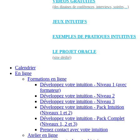
VIDÉOS GRATUITES
(des dizaines de conférences, interviews, soirées,...)
JEUX INTUITIFS
EXEMPLES DE PRATIQUES INTUITIVES
LE PROJET ORACLE
(site dédié)
Calendrier
En ligne
Formations en ligne
Développez votre intuition - Niveau 1 (avec
formateur)
Développez votre intuition - Niveau 2
Développez votre intuition - Niveau 3
Développez votre intuition - Pack Intuition
(Niveaux 1 et 2)
Développez votre intuition - Pack Complet
(Niveaux 1, 2 et 3)
Prenez contact avec votre intuition
Atelier en ligne