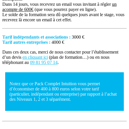
Dans 14 jours, vous recevrez un email vous invitant à régler
un
acompte de 600€
(que vous pourrez payer en ligne).
Le solde de la formation sera dû quelques jours avant le stage, vous
recevrez là encore un email à cet effet.
Tarif indépendants et associations :
3000 €
Tarif autres entreprises :
4000 €
Dans ces deux cas, merci de nous contacter pour l’établissement
d’un devis
en cliquant ici
(plan de formation…) ou en nous
téléphonant au
09 81 95 07 14
.
Notez que ce Pack Complet Intuition vous permet
d’économiser de 400 à 800 euros selon votre tarif
(particulier, indépendant ou entreprise) par rapport à l’achat
des Niveaux 1, 2 et 3 séparément.