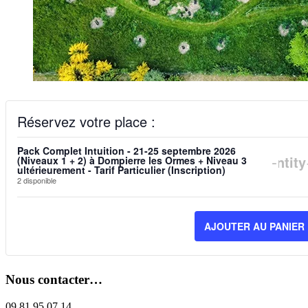
Réservez votre place :
Pack Complet Intuition - 21-25 septembre 2026
DIM
-
Quantity
(Niveaux 1 + 2) à Dompierre les Ormes + Niveau 3
ultérieurement - Tarif Particulier (Inscription)
LA
2
disponible
QUA
AJOUTER AU PANIER
DE
BIL
POU
Nous contacter…
PAC
09 81 95 07 14