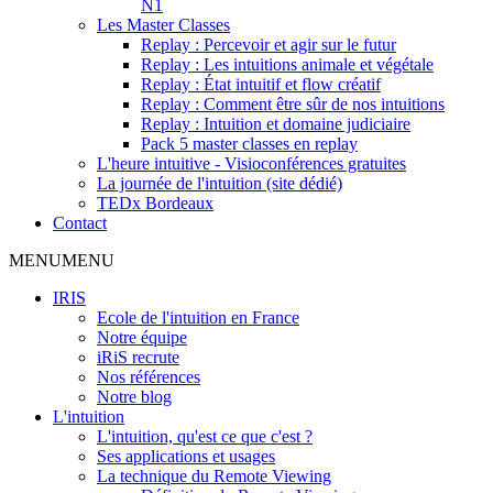
N1
Les Master Classes
Replay : Percevoir et agir sur le futur
Replay : Les intuitions animale et végétale
Replay : État intuitif et flow créatif
Replay : Comment être sûr de nos intuitions
Replay : Intuition et domaine judiciaire
Pack 5 master classes en replay
L'heure intuitive - Visioconférences gratuites
La journée de l'intuition (site dédié)
TEDx Bordeaux
Contact
MENU
MENU
IRIS
Ecole de l'intuition en France
Notre équipe
iRiS recrute
Nos références
Notre blog
L'intuition
L'intuition, qu'est ce que c'est ?
Ses applications et usages
La technique du Remote Viewing