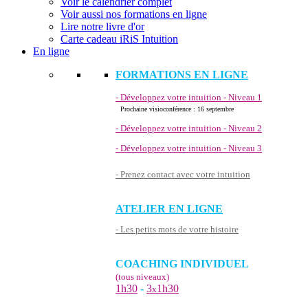
Voir le calendrier complet
Voir aussi nos formations en ligne
Lire notre livre d'or
Carte cadeau iRiS Intuition
En ligne
FORMATIONS EN LIGNE
- Développez votre intuition - Niveau 1
Prochaine visioconférence : 16 septembre
- Développez votre intuition - Niveau 2
- Développez votre intuition - Niveau 3
- Prenez contact avec votre intuition
ATELIER EN LIGNE
- Les petits mots de votre histoire
COACHING INDIVIDUEL
(tous niveaux)
1h30
-
3
1h30
x