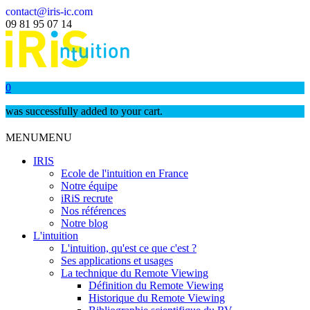
contact@iris-ic.com
09 81 95 07 14
0
was successfully added to your cart.
MENU
MENU
IRIS
Ecole de l'intuition en France
Notre équipe
iRiS recrute
Nos références
Notre blog
L'intuition
L'intuition, qu'est ce que c'est ?
Ses applications et usages
La technique du Remote Viewing
Définition du Remote Viewing
Historique du Remote Viewing