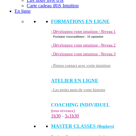
Lire notre livre d'or
Carte cadeau iRiS Intuition
En ligne
FORMATIONS EN LIGNE
- Développez votre intuition - Niveau 1
Prochaine visioconférence : 16 septembre
- Développez votre intuition - Niveau 2
- Développez votre intuition - Niveau 3
- Prenez contact avec votre intuition
ATELIER EN LIGNE
- Les petits mots de votre histoire
COACHING INDIVIDUEL
(tous niveaux)
1h30
-
3
1h30
x
MASTER CLASSES
(Replays)