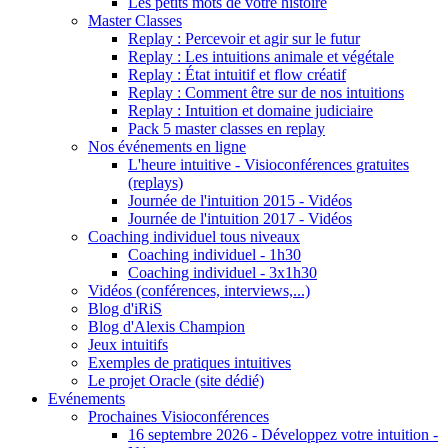
Les petits mots de votre histoire
Master Classes
Replay : Percevoir et agir sur le futur
Replay : Les intuitions animale et végétale
Replay : État intuitif et flow créatif
Replay : Comment être sur de nos intuitions
Replay : Intuition et domaine judiciaire
Pack 5 master classes en replay
Nos événements en ligne
L'heure intuitive - Visioconférences gratuites
(replays)
Journée de l'intuition 2015 - Vidéos
Journée de l'intuition 2017 - Vidéos
Coaching individuel tous niveaux
Coaching individuel - 1h30
Coaching individuel - 3x1h30
Vidéos (conférences, interviews,...)
Blog d'iRiS
Blog d'Alexis Champion
Jeux intuitifs
Exemples de pratiques intuitives
Le projet Oracle (site dédié)
Evénements
Prochaines Visioconférences
16 septembre 2026 - Développez votre intuition -