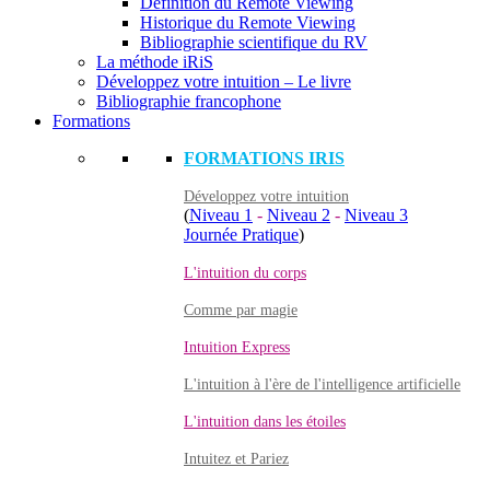
Définition du Remote Viewing
Historique du Remote Viewing
Bibliographie scientifique du RV
La méthode iRiS
Développez votre intuition – Le livre
Bibliographie francophone
Formations
FORMATIONS IRIS
Développez votre intuition
(
Niveau 1
-
Niveau 2
-
Niveau 3
Journée Pratique
)
L'intuition du corps
Comme par magie
Intuition Express
L'intuition à l'ère de l'intelligence artificielle
L'intuition dans les étoiles
Intuitez et Pariez