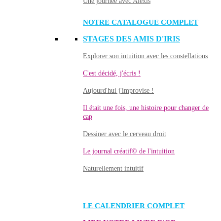
Une journée avec Alexis
NOTRE CATALOGUE COMPLET
STAGES DES AMIS D'IRIS
Explorer son intuition avec les constellations
C'est décidé, j'écris !
Aujourd'hui j'improvise !
Il était une fois, une histoire pour changer de
cap
Dessiner avec le cerveau droit
Le journal créatif© de l'intuition
Naturellement intuitif
LE CALENDRIER COMPLET