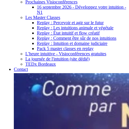
Prochaines Visioconférences
16 septembre 2026 - Développez votre intuition -
N1
Les Master Classes
Replay : Percevoir et agir sur le futur
Replay : Les intuitions animale et végétale
Replay : État intuitif et flow créatif
Replay : Comment être sûr de nos intuitions
Replay : Intuition et domaine judiciaire
Pack 5 master classes en replay
L'heure intuitive - Visioconférences gratuites
La journée de l'intuition (site dédié)
TEDx Bordeaux
Contact