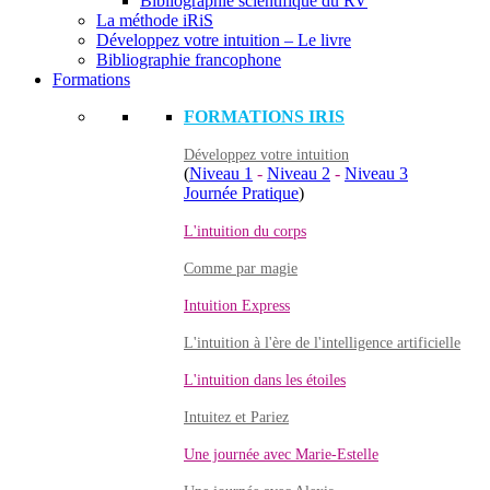
Bibliographie scientifique du RV
La méthode iRiS
Développez votre intuition – Le livre
Bibliographie francophone
Formations
FORMATIONS IRIS
Développez votre intuition
(
Niveau 1
-
Niveau 2
-
Niveau 3
Journée Pratique
)
L'intuition du corps
Comme par magie
Intuition Express
L'intuition à l'ère de l'intelligence artificielle
L'intuition dans les étoiles
Intuitez et Pariez
Une journée avec Marie-Estelle