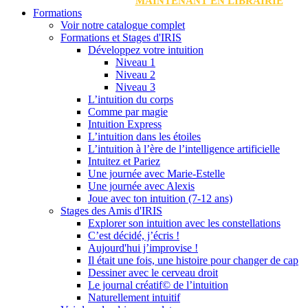
MAINTENANT EN LIBRAIRIE
Formations
Voir notre catalogue complet
Formations et Stages d'IRIS
Développez votre intuition
Niveau 1
Niveau 2
Niveau 3
L’intuition du corps
Comme par magie
Intuition Express
L’intuition dans les étoiles
L’intuition à l’ère de l’intelligence artificielle
Intuitez et Pariez
Une journée avec Marie-Estelle
Une journée avec Alexis
Joue avec ton intuition (7-12 ans)
Stages des Amis d'IRIS
Explorer son intuition avec les constellations
C’est décidé, j’écris !
Aujourd'hui j’improvise !
Il était une fois, une histoire pour changer de cap
Dessiner avec le cerveau droit
Le journal créatif© de l’intuition
Naturellement intuitif