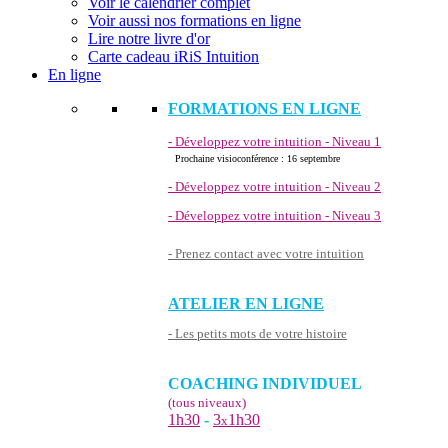
Voir le calendrier complet
Voir aussi nos formations en ligne
Lire notre livre d'or
Carte cadeau iRiS Intuition
En ligne
FORMATIONS EN LIGNE
- Développez votre intuition - Niveau 1
Prochaine visioconférence : 16 septembre
- Développez votre intuition - Niveau 2
- Développez votre intuition - Niveau 3
- Prenez contact avec votre intuition
ATELIER EN LIGNE
- Les petits mots de votre histoire
COACHING INDIVIDUEL
(tous niveaux)
1h30
-
3
1h30
x