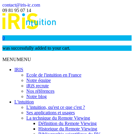
contact@iris-ic.com
09 81 95 07 14
0
was successfully added to your cart.
MENU
MENU
IRIS
Ecole de l'intuition en France
Notre équipe
iRiS recrute
Nos références
Notre blog
L'intuition
L'intuition, qu'est ce que c'est ?
Ses applications et usages
La technique du Remote Viewing
Définition du Remote Viewing
Historique du Remote Viewing