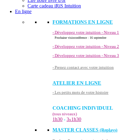
Lire notre livre d'or
Carte cadeau iRiS Intuition
En ligne
FORMATIONS EN LIGNE
- Développez votre intuition - Niveau 1
Prochaine visioconférence : 16 septembre
- Développez votre intuition - Niveau 2
- Développez votre intuition - Niveau 3
- Prenez contact avec votre intuition
ATELIER EN LIGNE
- Les petits mots de votre histoire
COACHING INDIVIDUEL
(tous niveaux)
1h30
-
3
1h30
x
MASTER CLASSES
(Replays)