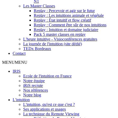
N1
Les Master Classes
Replay : Percevoir et agir sur le futur
Replay : Les intuitions animale et végétale
Replay : État intuitif et flow créatif
Replay : Comment être sûr de nos intuitions
Replay : Intuition et domaine judiciaire
Pack 5 master classes en replay
L'heure intuitive - Visioconférences gratuites
La journée de l'intuition (site dédié)
TEDx Bordeaux
Contact
MENU
MENU
IRIS
Ecole de l'intuition en France
Notre équipe
iRiS recrute
Nos références
Notre blog
L'intuition
L'intuition, qu'est ce que c'est ?
Ses applications et usages
La technique du Remote Viewing