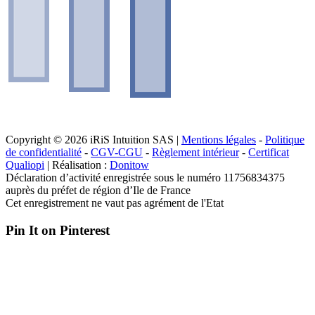
Copyright © 2026 iRiS Intuition SAS |
Mentions légales
-
Politique
de confidentialité
-
CGV-CGU
-
Règlement intérieur
-
Certificat
Qualiopi
| Réalisation :
Donitow
Déclaration d’activité enregistrée sous le numéro 11756834375
auprès du préfet de région d’Ile de France
Cet enregistrement ne vaut pas agrément de l'Etat
Pin It on Pinterest