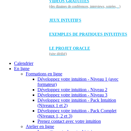
VIDÉOS GRATUITES
(des dizaines de conférences, interviews, soirées,...)
JEUX INTUITIFS
EXEMPLES DE PRATIQUES INTUITIVES
LE PROJET ORACLE
(site dédié)
Calendrier
En ligne
Formations en ligne
Développez votre intuition - Niveau 1 (avec
formateur)
Développez votre intuition - Niveau 2
Développez votre intuition - Niveau 3
Développez votre intuition - Pack Intuition
(Niveaux 1 et 2)
Développez votre intuition - Pack Complet
(Niveaux 1, 2 et 3)
Prenez contact avec votre intuition
Atelier en ligne