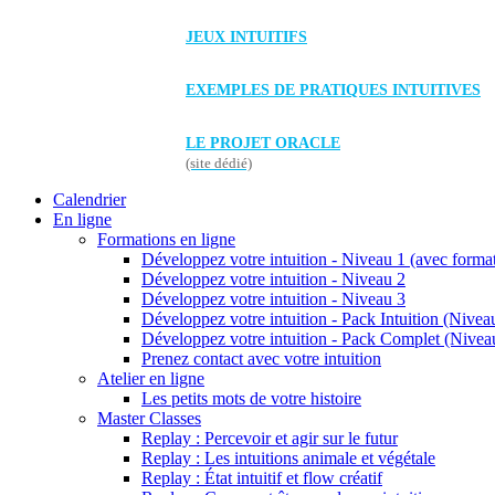
JEUX INTUITIFS
EXEMPLES DE PRATIQUES INTUITIVES
LE PROJET ORACLE
(site dédié)
Calendrier
En ligne
Formations en ligne
Développez votre intuition - Niveau 1 (avec forma
Développez votre intuition - Niveau 2
Développez votre intuition - Niveau 3
Développez votre intuition - Pack Intuition (Niveau
Développez votre intuition - Pack Complet (Niveau
Prenez contact avec votre intuition
Atelier en ligne
Les petits mots de votre histoire
Master Classes
Replay : Percevoir et agir sur le futur
Replay : Les intuitions animale et végétale
Replay : État intuitif et flow créatif