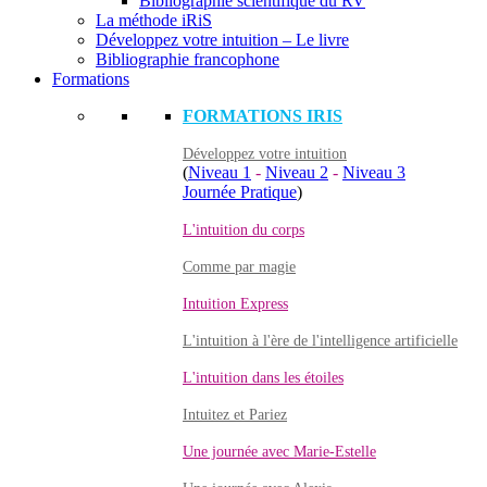
Bibliographie scientifique du RV
La méthode iRiS
Développez votre intuition – Le livre
Bibliographie francophone
Formations
FORMATIONS IRIS
Développez votre intuition
(
Niveau 1
-
Niveau 2
-
Niveau 3
Journée Pratique
)
L'intuition du corps
Comme par magie
Intuition Express
L'intuition à l'ère de l'intelligence artificielle
L'intuition dans les étoiles
Intuitez et Pariez
Une journée avec Marie-Estelle