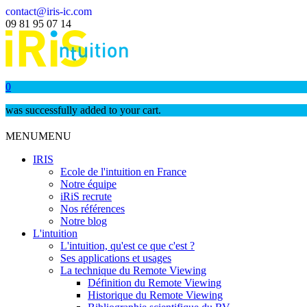
contact@iris-ic.com
09 81 95 07 14
0
was successfully added to your cart.
MENU
MENU
IRIS
Ecole de l'intuition en France
Notre équipe
iRiS recrute
Nos références
Notre blog
L'intuition
L'intuition, qu'est ce que c'est ?
Ses applications et usages
La technique du Remote Viewing
Définition du Remote Viewing
Historique du Remote Viewing