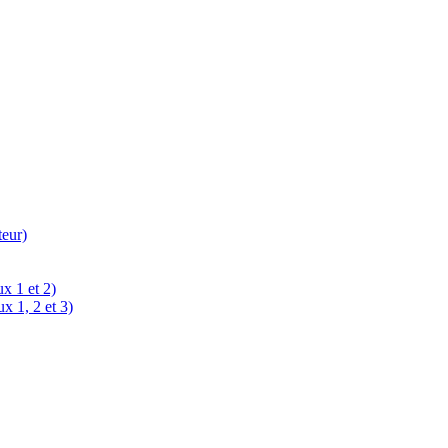
teur)
x 1 et 2)
x 1, 2 et 3)