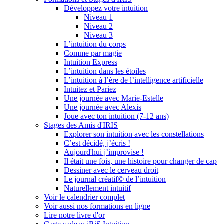
Développez votre intuition
Niveau 1
Niveau 2
Niveau 3
L’intuition du corps
Comme par magie
Intuition Express
L’intuition dans les étoiles
L’intuition à l’ère de l’intelligence artificielle
Intuitez et Pariez
Une journée avec Marie-Estelle
Une journée avec Alexis
Joue avec ton intuition (7-12 ans)
Stages des Amis d'IRIS
Explorer son intuition avec les constellations
C’est décidé, j’écris !
Aujourd'hui j’improvise !
Il était une fois, une histoire pour changer de cap
Dessiner avec le cerveau droit
Le journal créatif© de l’intuition
Naturellement intuitif
Voir le calendrier complet
Voir aussi nos formations en ligne
Lire notre livre d'or