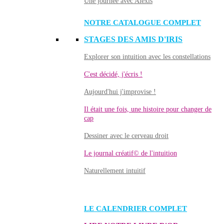
Une journée avec Alexis
NOTRE CATALOGUE COMPLET
STAGES DES AMIS D'IRIS
Explorer son intuition avec les constellations
C'est décidé, j'écris !
Aujourd'hui j'improvise !
Il était une fois, une histoire pour changer de
cap
Dessiner avec le cerveau droit
Le journal créatif© de l'intuition
Naturellement intuitif
LE CALENDRIER COMPLET