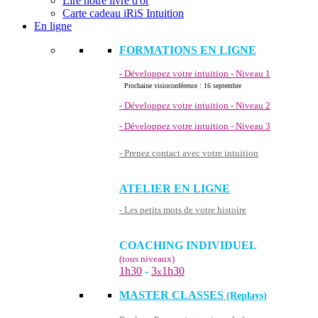
Lire notre livre d'or
Carte cadeau iRiS Intuition
En ligne
FORMATIONS EN LIGNE
- Développez votre intuition - Niveau 1
Prochaine visioconférence : 16 septembre
- Développez votre intuition - Niveau 2
- Développez votre intuition - Niveau 3
- Prenez contact avec votre intuition
ATELIER EN LIGNE
- Les petits mots de votre histoire
COACHING INDIVIDUEL
(tous niveaux)
1h30
-
3
1h30
x
MASTER CLASSES
(Replays)