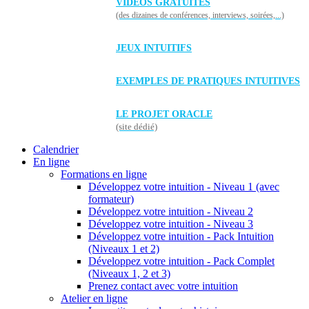
VIDÉOS GRATUITES
(des dizaines de conférences, interviews, soirées,...)
JEUX INTUITIFS
EXEMPLES DE PRATIQUES INTUITIVES
LE PROJET ORACLE
(site dédié)
Calendrier
En ligne
Formations en ligne
Développez votre intuition - Niveau 1 (avec
formateur)
Développez votre intuition - Niveau 2
Développez votre intuition - Niveau 3
Développez votre intuition - Pack Intuition
(Niveaux 1 et 2)
Développez votre intuition - Pack Complet
(Niveaux 1, 2 et 3)
Prenez contact avec votre intuition
Atelier en ligne