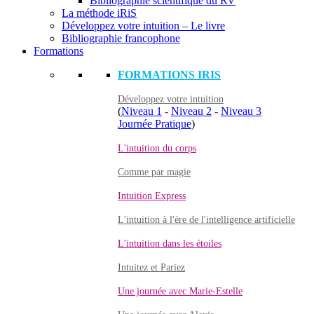
Bibliographie scientifique du RV
La méthode iRiS
Développez votre intuition – Le livre
Bibliographie francophone
Formations
FORMATIONS IRIS
Développez votre intuition
(
Niveau 1
-
Niveau 2
-
Niveau 3
Journée Pratique
)
L'intuition du corps
Comme par magie
Intuition Express
L'intuition à l'ère de l'intelligence artificielle
L'intuition dans les étoiles
Intuitez et Pariez
Une journée avec Marie-Estelle