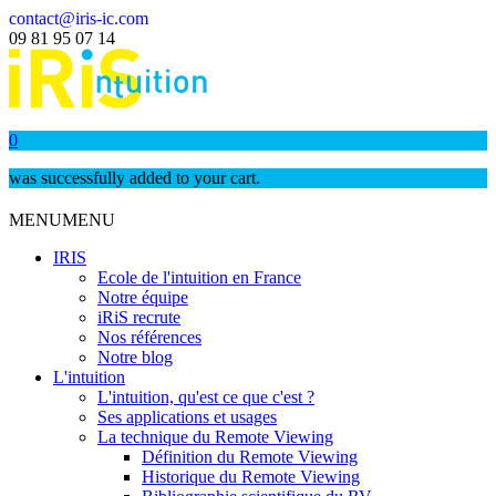
contact@iris-ic.com
09 81 95 07 14
0
was successfully added to your cart.
MENU
MENU
IRIS
Ecole de l'intuition en France
Notre équipe
iRiS recrute
Nos références
Notre blog
L'intuition
L'intuition, qu'est ce que c'est ?
Ses applications et usages
La technique du Remote Viewing
Définition du Remote Viewing
Historique du Remote Viewing