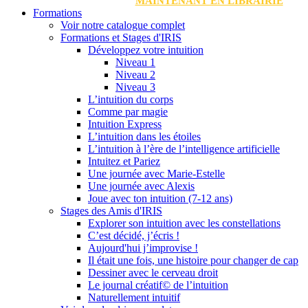
MAINTENANT EN LIBRAIRIE
Formations
Voir notre catalogue complet
Formations et Stages d'IRIS
Développez votre intuition
Niveau 1
Niveau 2
Niveau 3
L’intuition du corps
Comme par magie
Intuition Express
L’intuition dans les étoiles
L’intuition à l’ère de l’intelligence artificielle
Intuitez et Pariez
Une journée avec Marie-Estelle
Une journée avec Alexis
Joue avec ton intuition (7-12 ans)
Stages des Amis d'IRIS
Explorer son intuition avec les constellations
C’est décidé, j’écris !
Aujourd'hui j’improvise !
Il était une fois, une histoire pour changer de cap
Dessiner avec le cerveau droit
Le journal créatif© de l’intuition
Naturellement intuitif