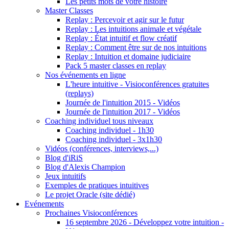
Les petits mots de votre histoire
Master Classes
Replay : Percevoir et agir sur le futur
Replay : Les intuitions animale et végétale
Replay : État intuitif et flow créatif
Replay : Comment être sur de nos intuitions
Replay : Intuition et domaine judiciaire
Pack 5 master classes en replay
Nos événements en ligne
L'heure intuitive - Visioconférences gratuites
(replays)
Journée de l'intuition 2015 - Vidéos
Journée de l'intuition 2017 - Vidéos
Coaching individuel tous niveaux
Coaching individuel - 1h30
Coaching individuel - 3x1h30
Vidéos (conférences, interviews,...)
Blog d'iRiS
Blog d'Alexis Champion
Jeux intuitifs
Exemples de pratiques intuitives
Le projet Oracle (site dédié)
Evénements
Prochaines Visioconférences
16 septembre 2026 - Développez votre intuition -