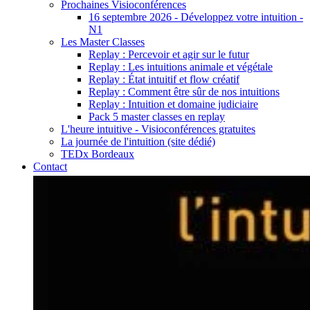
Prochaines Visioconférences
16 septembre 2026 - Développez votre intuition -
N1
Les Master Classes
Replay : Percevoir et agir sur le futur
Replay : Les intuitions animale et végétale
Replay : État intuitif et flow créatif
Replay : Comment être sûr de nos intuitions
Replay : Intuition et domaine judiciaire
Pack 5 master classes en replay
L'heure intuitive - Visioconférences gratuites
La journée de l'intuition (site dédié)
TEDx Bordeaux
Contact