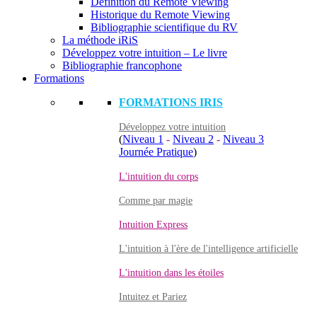
Définition du Remote Viewing
Historique du Remote Viewing
Bibliographie scientifique du RV
La méthode iRiS
Développez votre intuition – Le livre
Bibliographie francophone
Formations
FORMATIONS IRIS
Développez votre intuition
(
Niveau 1
-
Niveau 2
-
Niveau 3
Journée Pratique
)
L'intuition du corps
Comme par magie
Intuition Express
L'intuition à l'ère de l'intelligence artificielle
L'intuition dans les étoiles
Intuitez et Pariez