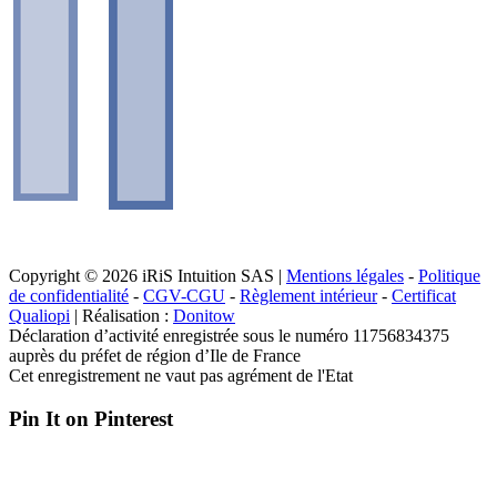
Copyright © 2026 iRiS Intuition SAS |
Mentions légales
-
Politique
de confidentialité
-
CGV-CGU
-
Règlement intérieur
-
Certificat
Qualiopi
| Réalisation :
Donitow
Déclaration d’activité enregistrée sous le numéro 11756834375
auprès du préfet de région d’Ile de France
Cet enregistrement ne vaut pas agrément de l'Etat
Pin It on Pinterest