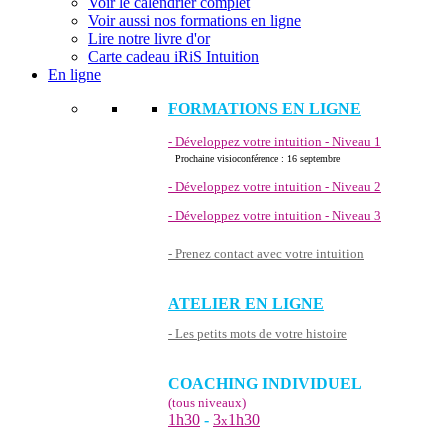
Voir le calendrier complet
Voir aussi nos formations en ligne
Lire notre livre d'or
Carte cadeau iRiS Intuition
En ligne
FORMATIONS EN LIGNE
- Développez votre intuition - Niveau 1
Prochaine visioconférence : 16 septembre
- Développez votre intuition - Niveau 2
- Développez votre intuition - Niveau 3
- Prenez contact avec votre intuition
ATELIER EN LIGNE
- Les petits mots de votre histoire
COACHING INDIVIDUEL
(tous niveaux)
1h30
-
3
1h30
x