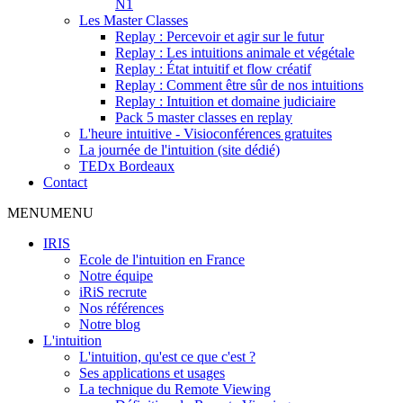
N1
Les Master Classes
Replay : Percevoir et agir sur le futur
Replay : Les intuitions animale et végétale
Replay : État intuitif et flow créatif
Replay : Comment être sûr de nos intuitions
Replay : Intuition et domaine judiciaire
Pack 5 master classes en replay
L'heure intuitive - Visioconférences gratuites
La journée de l'intuition (site dédié)
TEDx Bordeaux
Contact
MENU
MENU
IRIS
Ecole de l'intuition en France
Notre équipe
iRiS recrute
Nos références
Notre blog
L'intuition
L'intuition, qu'est ce que c'est ?
Ses applications et usages
La technique du Remote Viewing