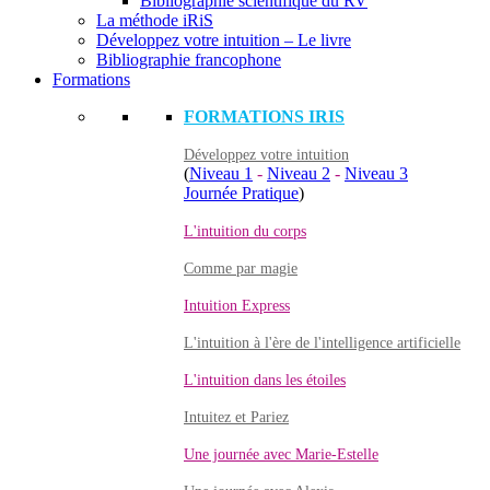
Bibliographie scientifique du RV
La méthode iRiS
Développez votre intuition – Le livre
Bibliographie francophone
Formations
FORMATIONS IRIS
Développez votre intuition
(
Niveau 1
-
Niveau 2
-
Niveau 3
Journée Pratique
)
L'intuition du corps
Comme par magie
Intuition Express
L'intuition à l'ère de l'intelligence artificielle
L'intuition dans les étoiles
Intuitez et Pariez
Une journée avec Marie-Estelle