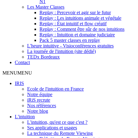
N1
Les Master Classes
Replay : Percevoir et agir sur le futur
Replay : Les intuitions animale et végétale
Replay : État intuitif et flow créatif
Replay : Comment être sûr de nos intuitions
Replay : Intuition et domaine judiciaire
Pack 5 master classes en replay
L'heure intuitive - Visioconférences gratuites
La journée de l'intuition (site dédié)
TEDx Bordeaux
Contact
MENU
MENU
IRIS
Ecole de l'intuition en France
Notre équipe
iRiS recrute
Nos références
Notre blog
L'intuition
L'intuition, qu'est ce que c'est ?
Ses applications et usages
La technique du Remote Viewing