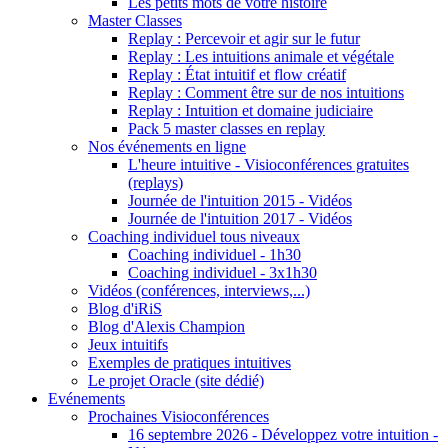
Les petits mots de votre histoire
Master Classes
Replay : Percevoir et agir sur le futur
Replay : Les intuitions animale et végétale
Replay : État intuitif et flow créatif
Replay : Comment être sur de nos intuitions
Replay : Intuition et domaine judiciaire
Pack 5 master classes en replay
Nos événements en ligne
L'heure intuitive - Visioconférences gratuites
(replays)
Journée de l'intuition 2015 - Vidéos
Journée de l'intuition 2017 - Vidéos
Coaching individuel tous niveaux
Coaching individuel - 1h30
Coaching individuel - 3x1h30
Vidéos (conférences, interviews,...)
Blog d'iRiS
Blog d'Alexis Champion
Jeux intuitifs
Exemples de pratiques intuitives
Le projet Oracle (site dédié)
Evénements
Prochaines Visioconférences
16 septembre 2026 - Développez votre intuition -