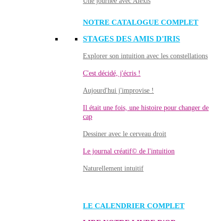
Une journée avec Alexis
NOTRE CATALOGUE COMPLET
STAGES DES AMIS D'IRIS
Explorer son intuition avec les constellations
C'est décidé, j'écris !
Aujourd'hui j'improvise !
Il était une fois, une histoire pour changer de
cap
Dessiner avec le cerveau droit
Le journal créatif© de l'intuition
Naturellement intuitif
LE CALENDRIER COMPLET