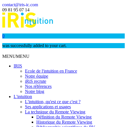
contact@iris-ic.com
09 81 95 07 14
0
was successfully added to your cart.
MENU
MENU
IRIS
Ecole de l'intuition en France
Notre équipe
iRiS recrute
Nos références
Notre blog
L'intuition
L'intuition, qu'est ce que c'est ?
Ses applications et usages
La technique du Remote Viewing
Définition du Remote Viewing
Historique du Remote Viewing