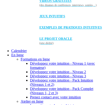
VIDÉOS GRATUITES
(des dizaines de conférences, interviews, soirées,...)
JEUX INTUITIFS
EXEMPLES DE PRATIQUES INTUITIVES
LE PROJET ORACLE
(site dédié)
Calendrier
En ligne
Formations en ligne
Développez votre intuition - Niveau 1 (avec
formateur)
Développez votre intuition - Niveau 2
Développez votre intuition - Niveau 3
Développez votre intuition - Pack Intuition
(Niveaux 1 et 2)
Développez votre intuition - Pack Complet
(Niveaux 1, 2 et 3)
Prenez contact avec votre intuition
Atelier en ligne