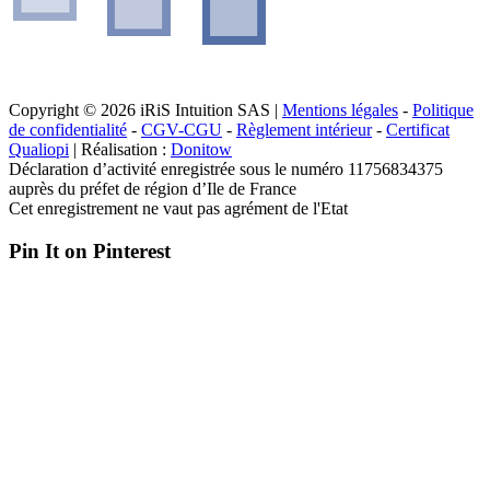
Copyright © 2026 iRiS Intuition SAS |
Mentions légales
-
Politique
de confidentialité
-
CGV-CGU
-
Règlement intérieur
-
Certificat
Qualiopi
| Réalisation :
Donitow
Déclaration d’activité enregistrée sous le numéro 11756834375
auprès du préfet de région d’Ile de France
Cet enregistrement ne vaut pas agrément de l'Etat
Pin It on Pinterest