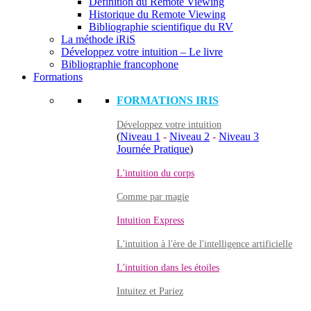
Définition du Remote Viewing
Historique du Remote Viewing
Bibliographie scientifique du RV
La méthode iRiS
Développez votre intuition – Le livre
Bibliographie francophone
Formations
FORMATIONS IRIS
Développez votre intuition
(
Niveau 1
-
Niveau 2
-
Niveau 3
Journée Pratique
)
L'intuition du corps
Comme par magie
Intuition Express
L'intuition à l'ère de l'intelligence artificielle
L'intuition dans les étoiles
Intuitez et Pariez