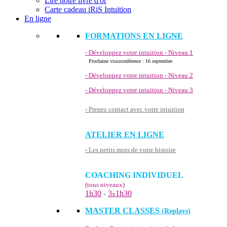
Lire notre livre d'or
Carte cadeau iRiS Intuition
En ligne
FORMATIONS EN LIGNE
- Développez votre intuition - Niveau 1
Prochaine visioconférence : 16 septembre
- Développez votre intuition - Niveau 2
- Développez votre intuition - Niveau 3
- Prenez contact avec votre intuition
ATELIER EN LIGNE
- Les petits mots de votre histoire
COACHING INDIVIDUEL
(tous niveaux)
1h30
-
3
1h30
x
MASTER CLASSES
(Replays)