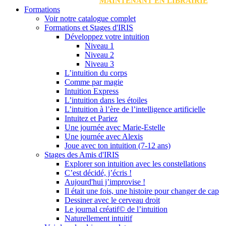
MAINTENANT EN LIBRAIRIE
Formations
Voir notre catalogue complet
Formations et Stages d'IRIS
Développez votre intuition
Niveau 1
Niveau 2
Niveau 3
L’intuition du corps
Comme par magie
Intuition Express
L’intuition dans les étoiles
L’intuition à l’ère de l’intelligence artificielle
Intuitez et Pariez
Une journée avec Marie-Estelle
Une journée avec Alexis
Joue avec ton intuition (7-12 ans)
Stages des Amis d'IRIS
Explorer son intuition avec les constellations
C’est décidé, j’écris !
Aujourd'hui j’improvise !
Il était une fois, une histoire pour changer de cap
Dessiner avec le cerveau droit
Le journal créatif© de l’intuition
Naturellement intuitif