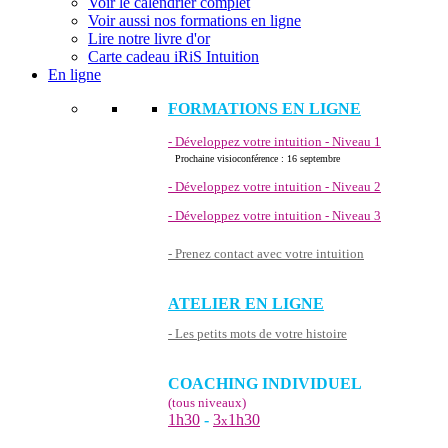
Voir le calendrier complet
Voir aussi nos formations en ligne
Lire notre livre d'or
Carte cadeau iRiS Intuition
En ligne
FORMATIONS EN LIGNE
- Développez votre intuition - Niveau 1
Prochaine visioconférence : 16 septembre
- Développez votre intuition - Niveau 2
- Développez votre intuition - Niveau 3
- Prenez contact avec votre intuition
ATELIER EN LIGNE
- Les petits mots de votre histoire
COACHING INDIVIDUEL
(tous niveaux)
1h30
-
3
1h30
x