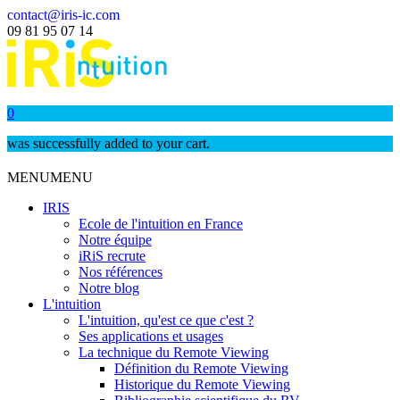
contact@iris-ic.com
09 81 95 07 14
0
was successfully added to your cart.
MENU
MENU
IRIS
Ecole de l'intuition en France
Notre équipe
iRiS recrute
Nos références
Notre blog
L'intuition
L'intuition, qu'est ce que c'est ?
Ses applications et usages
La technique du Remote Viewing
Définition du Remote Viewing
Historique du Remote Viewing