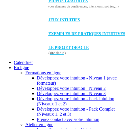
VIDÉOS GRATUITES
(des dizaines de conférences, interviews, soirées,...)
JEUX INTUITIFS
EXEMPLES DE PRATIQUES INTUITIVES
LE PROJET ORACLE
(site dédié)
Calendrier
En ligne
Formations en ligne
Développez votre intuition - Niveau 1 (avec
formateur)
Développez votre intuition - Niveau 2
Développez votre intuition - Niveau 3
Développez votre intuition - Pack Intuition
(Niveaux 1 et 2)
Développez votre intuition - Pack Complet
(Niveaux 1, 2 et 3)
Prenez contact avec votre intuition
Atelier en ligne