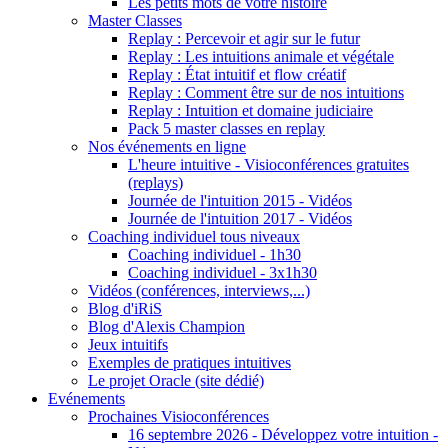
Les petits mots de votre histoire
Master Classes
Replay : Percevoir et agir sur le futur
Replay : Les intuitions animale et végétale
Replay : État intuitif et flow créatif
Replay : Comment être sur de nos intuitions
Replay : Intuition et domaine judiciaire
Pack 5 master classes en replay
Nos événements en ligne
L'heure intuitive - Visioconférences gratuites
(replays)
Journée de l'intuition 2015 - Vidéos
Journée de l'intuition 2017 - Vidéos
Coaching individuel tous niveaux
Coaching individuel - 1h30
Coaching individuel - 3x1h30
Vidéos (conférences, interviews,...)
Blog d'iRiS
Blog d'Alexis Champion
Jeux intuitifs
Exemples de pratiques intuitives
Le projet Oracle (site dédié)
Evénements
Prochaines Visioconférences
16 septembre 2026 - Développez votre intuition -