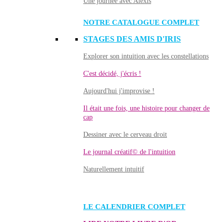
Une journée avec Alexis
NOTRE CATALOGUE COMPLET
STAGES DES AMIS D'IRIS
Explorer son intuition avec les constellations
C'est décidé, j'écris !
Aujourd'hui j'improvise !
Il était une fois, une histoire pour changer de
cap
Dessiner avec le cerveau droit
Le journal créatif© de l'intuition
Naturellement intuitif
LE CALENDRIER COMPLET