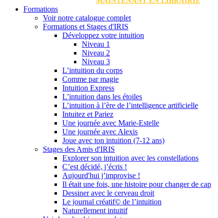
MAINTENANT EN LIBRAIRIE
Formations
Voir notre catalogue complet
Formations et Stages d'IRIS
Développez votre intuition
Niveau 1
Niveau 2
Niveau 3
L’intuition du corps
Comme par magie
Intuition Express
L’intuition dans les étoiles
L’intuition à l’ère de l’intelligence artificielle
Intuitez et Pariez
Une journée avec Marie-Estelle
Une journée avec Alexis
Joue avec ton intuition (7-12 ans)
Stages des Amis d'IRIS
Explorer son intuition avec les constellations
C’est décidé, j’écris !
Aujourd'hui j’improvise !
Il était une fois, une histoire pour changer de cap
Dessiner avec le cerveau droit
Le journal créatif© de l’intuition
Naturellement intuitif