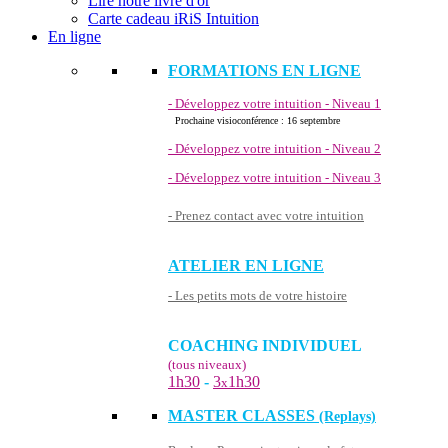
Lire notre livre d'or
Carte cadeau iRiS Intuition
En ligne
FORMATIONS EN LIGNE
- Développez votre intuition - Niveau 1
Prochaine visioconférence : 16 septembre
- Développez votre intuition - Niveau 2
- Développez votre intuition - Niveau 3
- Prenez contact avec votre intuition
ATELIER EN LIGNE
- Les petits mots de votre histoire
COACHING INDIVIDUEL
(tous niveaux)
1h30
-
3
1h30
x
MASTER CLASSES
(Replays)