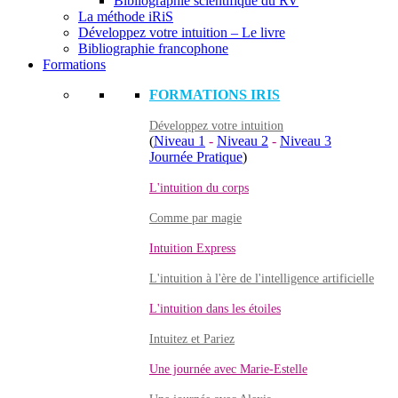
Bibliographie scientifique du RV
La méthode iRiS
Développez votre intuition – Le livre
Bibliographie francophone
Formations
FORMATIONS IRIS
Développez votre intuition
(
Niveau 1
-
Niveau 2
-
Niveau 3
Journée Pratique
)
L'intuition du corps
Comme par magie
Intuition Express
L'intuition à l'ère de l'intelligence artificielle
L'intuition dans les étoiles
Intuitez et Pariez
Une journée avec Marie-Estelle