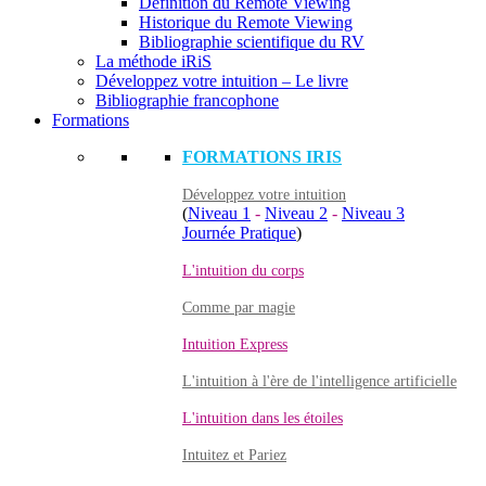
Définition du Remote Viewing
Historique du Remote Viewing
Bibliographie scientifique du RV
La méthode iRiS
Développez votre intuition – Le livre
Bibliographie francophone
Formations
FORMATIONS IRIS
Développez votre intuition
(
Niveau 1
-
Niveau 2
-
Niveau 3
Journée Pratique
)
L'intuition du corps
Comme par magie
Intuition Express
L'intuition à l'ère de l'intelligence artificielle
L'intuition dans les étoiles
Intuitez et Pariez