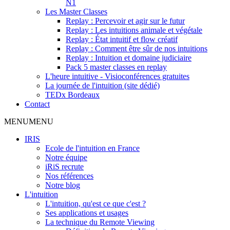
N1
Les Master Classes
Replay : Percevoir et agir sur le futur
Replay : Les intuitions animale et végétale
Replay : État intuitif et flow créatif
Replay : Comment être sûr de nos intuitions
Replay : Intuition et domaine judiciaire
Pack 5 master classes en replay
L'heure intuitive - Visioconférences gratuites
La journée de l'intuition (site dédié)
TEDx Bordeaux
Contact
MENU
MENU
IRIS
Ecole de l'intuition en France
Notre équipe
iRiS recrute
Nos références
Notre blog
L'intuition
L'intuition, qu'est ce que c'est ?
Ses applications et usages
La technique du Remote Viewing