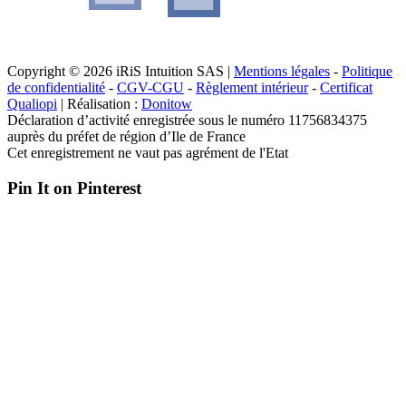
Copyright © 2026 iRiS Intuition SAS |
Mentions légales
-
Politique
de confidentialité
-
CGV-CGU
-
Règlement intérieur
-
Certificat
Qualiopi
| Réalisation :
Donitow
Déclaration d’activité enregistrée sous le numéro 11756834375
auprès du préfet de région d’Ile de France
Cet enregistrement ne vaut pas agrément de l'Etat
Pin It on Pinterest