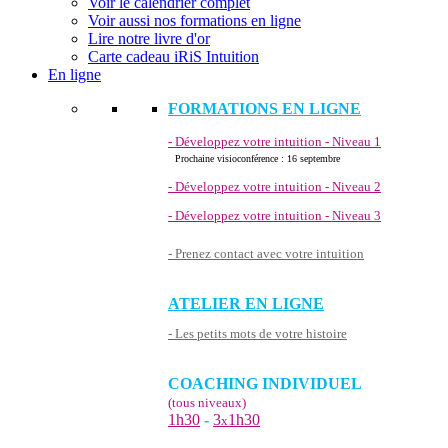
Voir le calendrier complet
Voir aussi nos formations en ligne
Lire notre livre d'or
Carte cadeau iRiS Intuition
En ligne
FORMATIONS EN LIGNE
- Développez votre intuition - Niveau 1
Prochaine visioconférence : 16 septembre
- Développez votre intuition - Niveau 2
- Développez votre intuition - Niveau 3
- Prenez contact avec votre intuition
ATELIER EN LIGNE
- Les petits mots de votre histoire
COACHING INDIVIDUEL
(tous niveaux)
1h30
-
3
1h30
x