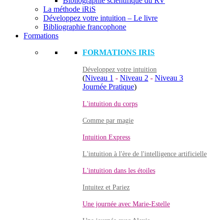
Bibliographie scientifique du RV
La méthode iRiS
Développez votre intuition – Le livre
Bibliographie francophone
Formations
FORMATIONS IRIS
Développez votre intuition
(
Niveau 1
-
Niveau 2
-
Niveau 3
Journée Pratique
)
L'intuition du corps
Comme par magie
Intuition Express
L'intuition à l'ère de l'intelligence artificielle
L'intuition dans les étoiles
Intuitez et Pariez
Une journée avec Marie-Estelle