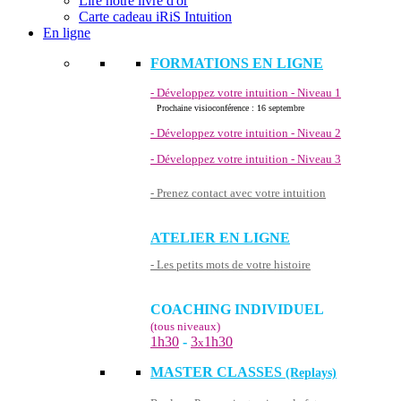
Lire notre livre d'or
Carte cadeau iRiS Intuition
En ligne
FORMATIONS EN LIGNE
- Développez votre intuition - Niveau 1
Prochaine visioconférence : 16 septembre
- Développez votre intuition - Niveau 2
- Développez votre intuition - Niveau 3
- Prenez contact avec votre intuition
ATELIER EN LIGNE
- Les petits mots de votre histoire
COACHING INDIVIDUEL
(tous niveaux)
1h30
-
3
1h30
x
MASTER CLASSES
(Replays)