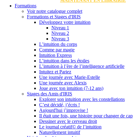
MAINTENANT EN LIBRAIRIE
Formations
Voir notre catalogue complet
Formations et Stages d'IRIS
Développez votre intuition
Niveau 1
Niveau 2
Niveau 3
L’intuition du corps
Comme par magie
Intuition Express
L’intuition dans les étoiles
L’intuition à l’ère de l’intelligence artificielle
Intuitez et Pariez
Une journée avec Marie-Estelle
Une journée avec Alexis
Joue avec ton intuition (7-12 ans)
Stages des Amis d'IRIS
Explorer son intuition avec les constellations
C’est décidé, j’écris !
Aujourd'hui j’improvise !
Il était une fois, une histoire pour changer de cap
Dessiner avec le cerveau droit
Le journal créatif© de l’intuition
Naturellement intuitif