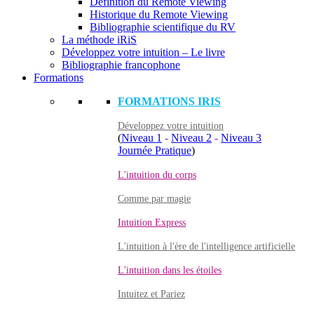
Définition du Remote Viewing
Historique du Remote Viewing
Bibliographie scientifique du RV
La méthode iRiS
Développez votre intuition – Le livre
Bibliographie francophone
Formations
FORMATIONS IRIS
Développez votre intuition
(
Niveau 1
-
Niveau 2
-
Niveau 3
Journée Pratique
)
L'intuition du corps
Comme par magie
Intuition Express
L'intuition à l'ère de l'intelligence artificielle
L'intuition dans les étoiles
Intuitez et Pariez