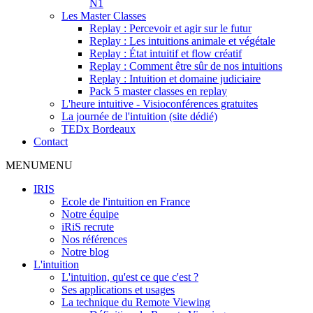
N1
Les Master Classes
Replay : Percevoir et agir sur le futur
Replay : Les intuitions animale et végétale
Replay : État intuitif et flow créatif
Replay : Comment être sûr de nos intuitions
Replay : Intuition et domaine judiciaire
Pack 5 master classes en replay
L'heure intuitive - Visioconférences gratuites
La journée de l'intuition (site dédié)
TEDx Bordeaux
Contact
MENU
MENU
IRIS
Ecole de l'intuition en France
Notre équipe
iRiS recrute
Nos références
Notre blog
L'intuition
L'intuition, qu'est ce que c'est ?
Ses applications et usages
La technique du Remote Viewing