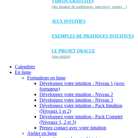
VIDÉOS GRATUITES
(des dizaines de conférences, interviews, soirées,...)
JEUX INTUITIFS
EXEMPLES DE PRATIQUES INTUITIVES
LE PROJET ORACLE
(site dédié)
Calendrier
En ligne
Formations en ligne
Développez votre intuition - Niveau 1 (avec
formateur)
Développez votre intuition - Niveau 2
Développez votre intuition - Niveau 3
Développez votre intuition - Pack Intuition
(Niveaux 1 et 2)
Développez votre intuition - Pack Complet
(Niveaux 1, 2 et 3)
Prenez contact avec votre intuition
Atelier en ligne