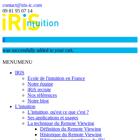
contact@iris-ic.com
09 81 95 07 14
0
was successfully added to your cart.
MENU
MENU
IRIS
Ecole de l'intuition en France
Notre équipe
iRiS recrute
Nos références
Notre blog
L'intuition
L'intuition, qu'est ce que c'est ?
Ses applications et usages
La technique du Remote Viewing
Définition du Remote Viewing
Historique du Remote Viewing