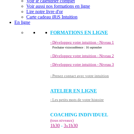
Voir le calendrier complet
Voir aussi nos formations en ligne
Lire notre livre d'or
Carte cadeau iRiS Intuition
En ligne
FORMATIONS EN LIGNE
- Développez votre intuition - Niveau 1
Prochaine visioconférence : 16 septembre
- Développez votre intuition - Niveau 2
- Développez votre intuition - Niveau 3
- Prenez contact avec votre intuition
ATELIER EN LIGNE
- Les petits mots de votre histoire
COACHING INDIVIDUEL
(tous niveaux)
1h30
-
3
1h30
x