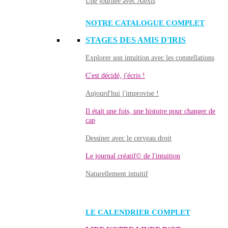
Une journée avec Alexis
NOTRE CATALOGUE COMPLET
STAGES DES AMIS D'IRIS
Explorer son intuition avec les constellations
C'est décidé, j'écris !
Aujourd'hui j'improvise !
Il était une fois, une histoire pour changer de
cap
Dessiner avec le cerveau droit
Le journal créatif© de l'intuition
Naturellement intuitif
LE CALENDRIER COMPLET