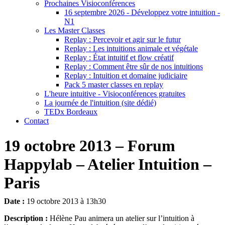
Prochaines Visioconférences
16 septembre 2026 - Développez votre intuition -
N1
Les Master Classes
Replay : Percevoir et agir sur le futur
Replay : Les intuitions animale et végétale
Replay : État intuitif et flow créatif
Replay : Comment être sûr de nos intuitions
Replay : Intuition et domaine judiciaire
Pack 5 master classes en replay
L'heure intuitive - Visioconférences gratuites
La journée de l'intuition (site dédié)
TEDx Bordeaux
Contact
19 octobre 2013 – Forum
Happylab – Atelier Intuition –
Paris
Date :
19 octobre 2013 à 13h30
Description :
Hélène Pau animera un atelier sur l’intuition à