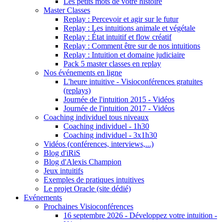
Les petits mots de votre histoire
Master Classes
Replay : Percevoir et agir sur le futur
Replay : Les intuitions animale et végétale
Replay : État intuitif et flow créatif
Replay : Comment être sur de nos intuitions
Replay : Intuition et domaine judiciaire
Pack 5 master classes en replay
Nos événements en ligne
L'heure intuitive - Visioconférences gratuites
(replays)
Journée de l'intuition 2015 - Vidéos
Journée de l'intuition 2017 - Vidéos
Coaching individuel tous niveaux
Coaching individuel - 1h30
Coaching individuel - 3x1h30
Vidéos (conférences, interviews,...)
Blog d'iRiS
Blog d'Alexis Champion
Jeux intuitifs
Exemples de pratiques intuitives
Le projet Oracle (site dédié)
Evénements
Prochaines Visioconférences
16 septembre 2026 - Développez votre intuition -