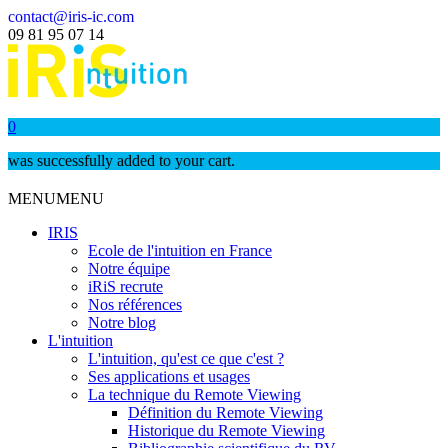
contact@iris-ic.com
09 81 95 07 14
0
was successfully added to your cart.
MENU
MENU
IRIS
Ecole de l'intuition en France
Notre équipe
iRiS recrute
Nos références
Notre blog
L'intuition
L'intuition, qu'est ce que c'est ?
Ses applications et usages
La technique du Remote Viewing
Définition du Remote Viewing
Historique du Remote Viewing