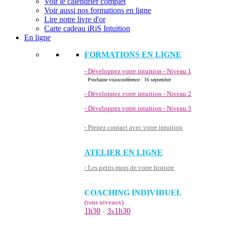
Voir le calendrier complet
Voir aussi nos formations en ligne
Lire notre livre d'or
Carte cadeau iRiS Intuition
En ligne
FORMATIONS EN LIGNE
- Développez votre intuition - Niveau 1
Prochaine visioconférence : 16 septembre
- Développez votre intuition - Niveau 2
- Développez votre intuition - Niveau 3
- Prenez contact avec votre intuition
ATELIER EN LIGNE
- Les petits mots de votre histoire
COACHING INDIVIDUEL
(tous niveaux)
1h30
-
3
1h30
x