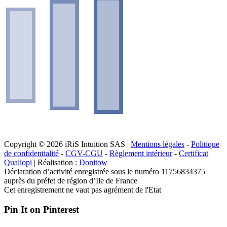
Copyright © 2026 iRiS Intuition SAS |
Mentions légales
-
Politique
de confidentialité
-
CGV-CGU
-
Règlement intérieur
-
Certificat
Qualiopi
| Réalisation :
Donitow
Déclaration d’activité enregistrée sous le numéro 11756834375
auprès du préfet de région d’Ile de France
Cet enregistrement ne vaut pas agrément de l'Etat
Pin It on Pinterest