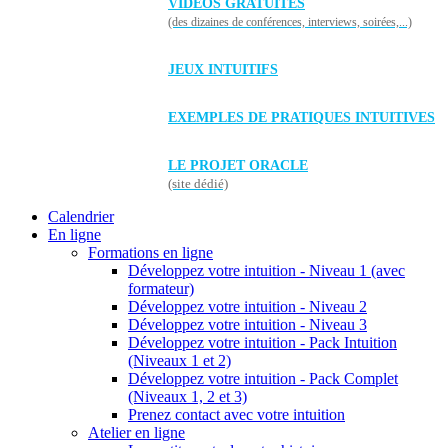
VIDÉOS GRATUITES
(des dizaines de conférences, interviews, soirées,...)
JEUX INTUITIFS
EXEMPLES DE PRATIQUES INTUITIVES
LE PROJET ORACLE
(site dédié)
Calendrier
En ligne
Formations en ligne
Développez votre intuition - Niveau 1 (avec
formateur)
Développez votre intuition - Niveau 2
Développez votre intuition - Niveau 3
Développez votre intuition - Pack Intuition
(Niveaux 1 et 2)
Développez votre intuition - Pack Complet
(Niveaux 1, 2 et 3)
Prenez contact avec votre intuition
Atelier en ligne