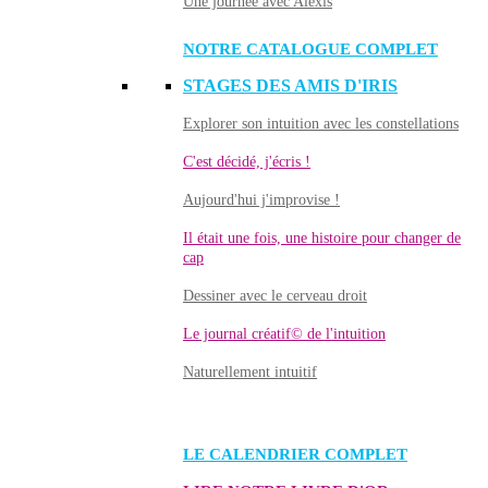
Une journée avec Alexis
NOTRE CATALOGUE COMPLET
STAGES DES AMIS D'IRIS
Explorer son intuition avec les constellations
C'est décidé, j'écris !
Aujourd'hui j'improvise !
Il était une fois, une histoire pour changer de
cap
Dessiner avec le cerveau droit
Le journal créatif© de l'intuition
Naturellement intuitif
LE CALENDRIER COMPLET