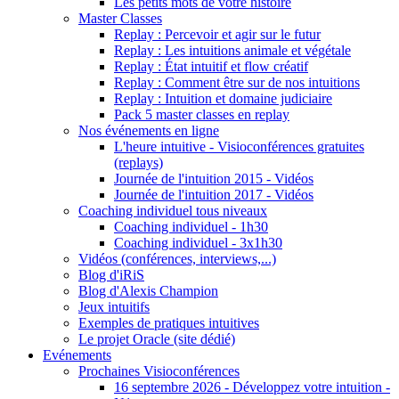
Les petits mots de votre histoire
Master Classes
Replay : Percevoir et agir sur le futur
Replay : Les intuitions animale et végétale
Replay : État intuitif et flow créatif
Replay : Comment être sur de nos intuitions
Replay : Intuition et domaine judiciaire
Pack 5 master classes en replay
Nos événements en ligne
L'heure intuitive - Visioconférences gratuites
(replays)
Journée de l'intuition 2015 - Vidéos
Journée de l'intuition 2017 - Vidéos
Coaching individuel tous niveaux
Coaching individuel - 1h30
Coaching individuel - 3x1h30
Vidéos (conférences, interviews,...)
Blog d'iRiS
Blog d'Alexis Champion
Jeux intuitifs
Exemples de pratiques intuitives
Le projet Oracle (site dédié)
Evénements
Prochaines Visioconférences
16 septembre 2026 - Développez votre intuition -