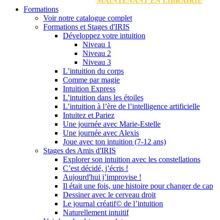
MAINTENANT EN LIBRAIRIE
Formations
Voir notre catalogue complet
Formations et Stages d'IRIS
Développez votre intuition
Niveau 1
Niveau 2
Niveau 3
L’intuition du corps
Comme par magie
Intuition Express
L’intuition dans les étoiles
L’intuition à l’ère de l’intelligence artificielle
Intuitez et Pariez
Une journée avec Marie-Estelle
Une journée avec Alexis
Joue avec ton intuition (7-12 ans)
Stages des Amis d'IRIS
Explorer son intuition avec les constellations
C’est décidé, j’écris !
Aujourd'hui j’improvise !
Il était une fois, une histoire pour changer de cap
Dessiner avec le cerveau droit
Le journal créatif© de l’intuition
Naturellement intuitif