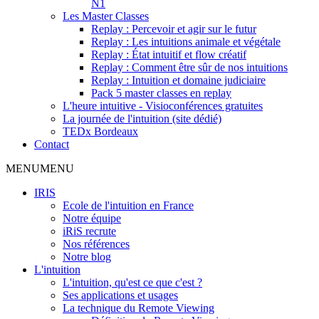
N1
Les Master Classes
Replay : Percevoir et agir sur le futur
Replay : Les intuitions animale et végétale
Replay : État intuitif et flow créatif
Replay : Comment être sûr de nos intuitions
Replay : Intuition et domaine judiciaire
Pack 5 master classes en replay
L'heure intuitive - Visioconférences gratuites
La journée de l'intuition (site dédié)
TEDx Bordeaux
Contact
MENU
MENU
IRIS
Ecole de l'intuition en France
Notre équipe
iRiS recrute
Nos références
Notre blog
L'intuition
L'intuition, qu'est ce que c'est ?
Ses applications et usages
La technique du Remote Viewing