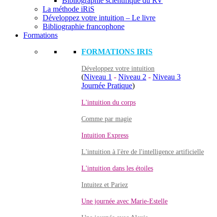
Bibliographie scientifique du RV
La méthode iRiS
Développez votre intuition – Le livre
Bibliographie francophone
Formations
FORMATIONS IRIS
Développez votre intuition
(
Niveau 1
-
Niveau 2
-
Niveau 3
Journée Pratique
)
L'intuition du corps
Comme par magie
Intuition Express
L'intuition à l'ère de l'intelligence artificielle
L'intuition dans les étoiles
Intuitez et Pariez
Une journée avec Marie-Estelle