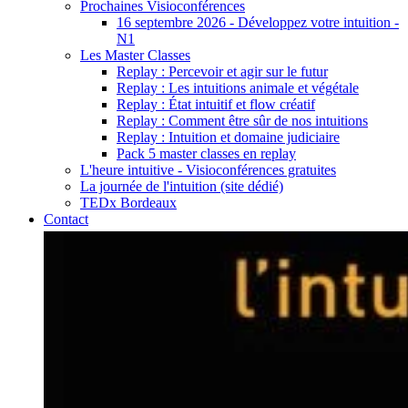
Prochaines Visioconférences
16 septembre 2026 - Développez votre intuition -
N1
Les Master Classes
Replay : Percevoir et agir sur le futur
Replay : Les intuitions animale et végétale
Replay : État intuitif et flow créatif
Replay : Comment être sûr de nos intuitions
Replay : Intuition et domaine judiciaire
Pack 5 master classes en replay
L'heure intuitive - Visioconférences gratuites
La journée de l'intuition (site dédié)
TEDx Bordeaux
Contact