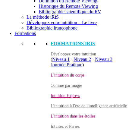
Définition du Remote Viewing
Historique du Remote Viewing
Bibliographie scientifique du RV
La méthode iRiS
Développez votre intuition – Le livre
Bibliographie francophone
Formations
FORMATIONS IRIS
Développez votre intuition
(
Niveau 1
-
Niveau 2
-
Niveau 3
Journée Pratique
)
L'intuition du corps
Comme par magie
Intuition Express
L'intuition à l'ère de l'intelligence artificielle
L'intuition dans les étoiles
Intuitez et Pariez