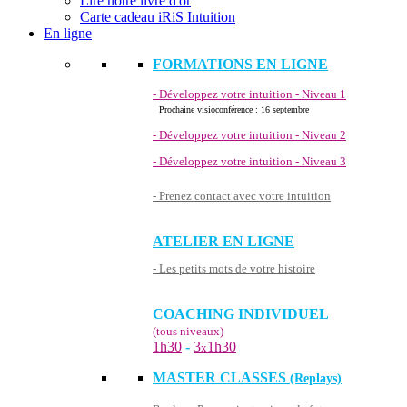
Lire notre livre d'or
Carte cadeau iRiS Intuition
En ligne
FORMATIONS EN LIGNE
- Développez votre intuition - Niveau 1
Prochaine visioconférence : 16 septembre
- Développez votre intuition - Niveau 2
- Développez votre intuition - Niveau 3
- Prenez contact avec votre intuition
ATELIER EN LIGNE
- Les petits mots de votre histoire
COACHING INDIVIDUEL
(tous niveaux)
1h30
-
3
1h30
x
MASTER CLASSES
(Replays)