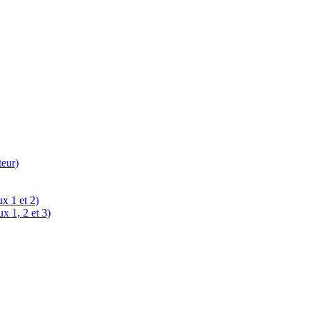
teur)
x 1 et 2)
x 1, 2 et 3)