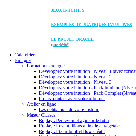
JEUX INTUITIFS
EXEMPLES DE PRATIQUES INTUITIVES
LE PROJET ORACLE
(site dédié)
Calendrier
En ligne
Formations en ligne
Développez votre intuition - Niveau 1 (avec forma
Développez votre intuition - Niveau 2
Développez votre intuition - Niveau 3
Développez votre intuition - Pack Intuition (Niveau
Développez votre intuition - Pack Complet (Niveau
Prenez contact avec votre intuition
Atelier en ligne
Les petits mots de votre histoire
Master Classes
Replay : Percevoir et agir sur le futur
Replay : Les intuitions animale et végétale
Replay : État intuitif et flow créatif