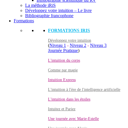
Bibliographie scientifique du RV
La méthode iRiS
Développez votre intuition – Le livre
Bibliographie francophone
Formations
FORMATIONS IRIS
Développez votre intuition
(
Niveau 1
-
Niveau 2
-
Niveau 3
Journée Pratique
)
L'intuition du corps
Comme par magie
Intuition Express
L'intuition à l'ère de l'intelligence artificielle
L'intuition dans les étoiles
Intuitez et Pariez
Une journée avec Marie-Estelle