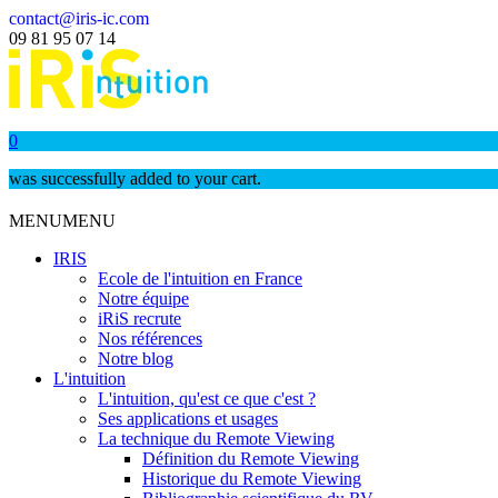
contact@iris-ic.com
09 81 95 07 14
0
was successfully added to your cart.
MENU
MENU
IRIS
Ecole de l'intuition en France
Notre équipe
iRiS recrute
Nos références
Notre blog
L'intuition
L'intuition, qu'est ce que c'est ?
Ses applications et usages
La technique du Remote Viewing
Définition du Remote Viewing
Historique du Remote Viewing