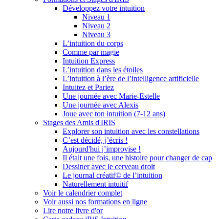
Développez votre intuition
Niveau 1
Niveau 2
Niveau 3
L’intuition du corps
Comme par magie
Intuition Express
L’intuition dans les étoiles
L’intuition à l’ère de l’intelligence artificielle
Intuitez et Pariez
Une journée avec Marie-Estelle
Une journée avec Alexis
Joue avec ton intuition (7-12 ans)
Stages des Amis d'IRIS
Explorer son intuition avec les constellations
C’est décidé, j’écris !
Aujourd'hui j’improvise !
Il était une fois, une histoire pour changer de cap
Dessiner avec le cerveau droit
Le journal créatif© de l’intuition
Naturellement intuitif
Voir le calendrier complet
Voir aussi nos formations en ligne
Lire notre livre d'or