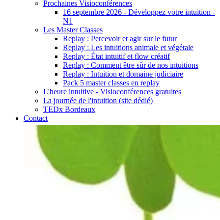
Prochaines Visioconférences
16 septembre 2026 - Développez votre intuition -
N1
Les Master Classes
Replay : Percevoir et agir sur le futur
Replay : Les intuitions animale et végétale
Replay : État intuitif et flow créatif
Replay : Comment être sûr de nos intuitions
Replay : Intuition et domaine judiciaire
Pack 5 master classes en replay
L'heure intuitive - Visioconférences gratuites
La journée de l'intuition (site dédié)
TEDx Bordeaux
Contact