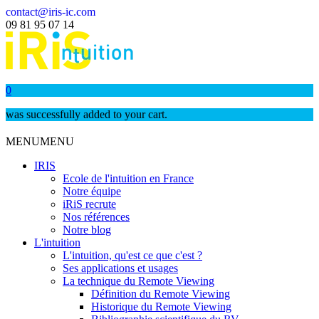
contact@iris-ic.com
09 81 95 07 14
0
was successfully added to your cart.
MENU
MENU
IRIS
Ecole de l'intuition en France
Notre équipe
iRiS recrute
Nos références
Notre blog
L'intuition
L'intuition, qu'est ce que c'est ?
Ses applications et usages
La technique du Remote Viewing
Définition du Remote Viewing
Historique du Remote Viewing