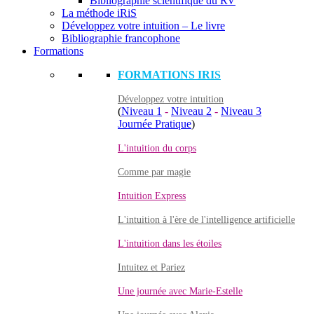
Bibliographie scientifique du RV
La méthode iRiS
Développez votre intuition – Le livre
Bibliographie francophone
Formations
FORMATIONS IRIS
Développez votre intuition
(
Niveau 1
-
Niveau 2
-
Niveau 3
Journée Pratique
)
L'intuition du corps
Comme par magie
Intuition Express
L'intuition à l'ère de l'intelligence artificielle
L'intuition dans les étoiles
Intuitez et Pariez
Une journée avec Marie-Estelle