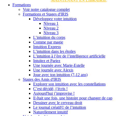
MAINTENANT EN LIBRAIRIE
Formations
Voir notre catalogue complet
Formations et Stages d'IRIS
Développez votre intuition
Niveau 1
Niveau 2
Niveau 3
L’intuition du corps
Comme par magie
Intuition Express
L’intuition dans les étoiles
L’intuition à l’ère de l’intelligence artificielle
Intuitez et Pariez
Une journée avec Marie-Estelle
Une journée avec Alexis
Joue avec ton intuition (7-12 ans)
Stages des Amis d'IRIS
Explorer son intuition avec les constellations
C’est décidé, j’écris !
Aujourd'hui j’improvise !
Il était une fois, une histoire pour changer de cap
Dessiner avec le cerveau droit
Le journal créatif© de l’intuition
Naturellement intuitif