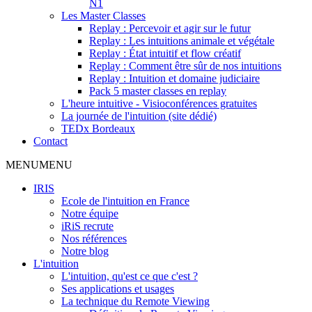
N1
Les Master Classes
Replay : Percevoir et agir sur le futur
Replay : Les intuitions animale et végétale
Replay : État intuitif et flow créatif
Replay : Comment être sûr de nos intuitions
Replay : Intuition et domaine judiciaire
Pack 5 master classes en replay
L'heure intuitive - Visioconférences gratuites
La journée de l'intuition (site dédié)
TEDx Bordeaux
Contact
MENU
MENU
IRIS
Ecole de l'intuition en France
Notre équipe
iRiS recrute
Nos références
Notre blog
L'intuition
L'intuition, qu'est ce que c'est ?
Ses applications et usages
La technique du Remote Viewing