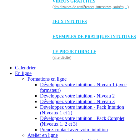
VIDÉOS GRATUITES
(des dizaines de conférences, interviews, soirées,...)
JEUX INTUITIFS
EXEMPLES DE PRATIQUES INTUITIVES
LE PROJET ORACLE
(site dédié)
Calendrier
En ligne
Formations en ligne
Développez votre intuition - Niveau 1 (avec
formateur)
Développez votre intuition - Niveau 2
Développez votre intuition - Niveau 3
Développez votre intuition - Pack Intuition
(Niveaux 1 et 2)
Développez votre intuition - Pack Complet
(Niveaux 1, 2 et 3)
Prenez contact avec votre intuition
Atelier en ligne