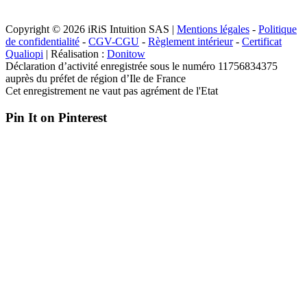
Copyright © 2026 iRiS Intuition SAS |
Mentions légales
-
Politique
de confidentialité
-
CGV-CGU
-
Règlement intérieur
-
Certificat
Qualiopi
| Réalisation :
Donitow
Déclaration d’activité enregistrée sous le numéro 11756834375
auprès du préfet de région d’Ile de France
Cet enregistrement ne vaut pas agrément de l'Etat
Pin It on Pinterest