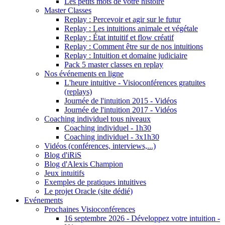
Les petits mots de votre histoire
Master Classes
Replay : Percevoir et agir sur le futur
Replay : Les intuitions animale et végétale
Replay : État intuitif et flow créatif
Replay : Comment être sur de nos intuitions
Replay : Intuition et domaine judiciaire
Pack 5 master classes en replay
Nos événements en ligne
L'heure intuitive - Visioconférences gratuites
(replays)
Journée de l'intuition 2015 - Vidéos
Journée de l'intuition 2017 - Vidéos
Coaching individuel tous niveaux
Coaching individuel - 1h30
Coaching individuel - 3x1h30
Vidéos (conférences, interviews,...)
Blog d'iRiS
Blog d'Alexis Champion
Jeux intuitifs
Exemples de pratiques intuitives
Le projet Oracle (site dédié)
Evénements
Prochaines Visioconférences
16 septembre 2026 - Développez votre intuition -