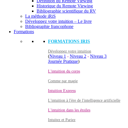
Définition du Remote Viewing
Historique du Remote Viewing
Bibliographie scientifique du RV
La méthode iRiS
Développez votre intuition – Le livre
Bibliographie francophone
Formations
FORMATIONS IRIS
Développez votre intuition
(
Niveau 1
-
Niveau 2
-
Niveau 3
Journée Pratique
)
L'intuition du corps
Comme par magie
Intuition Express
L'intuition à l'ère de l'intelligence artificielle
L'intuition dans les étoiles
Intuitez et Pariez