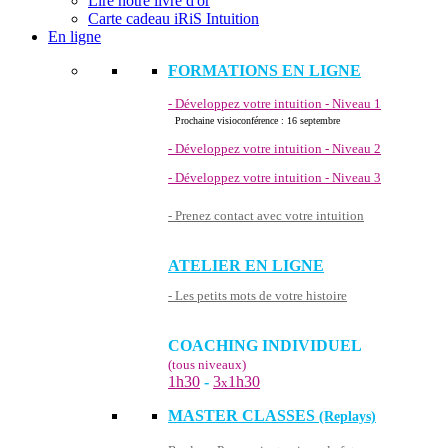
Lire notre livre d'or
Carte cadeau iRiS Intuition
En ligne
FORMATIONS EN LIGNE
- Développez votre intuition - Niveau 1
Prochaine visioconférence : 16 septembre
- Développez votre intuition - Niveau 2
- Développez votre intuition - Niveau 3
- Prenez contact avec votre intuition
ATELIER EN LIGNE
- Les petits mots de votre histoire
COACHING INDIVIDUEL
(tous niveaux)
1h30
-
3
1h30
x
MASTER CLASSES
(Replays)