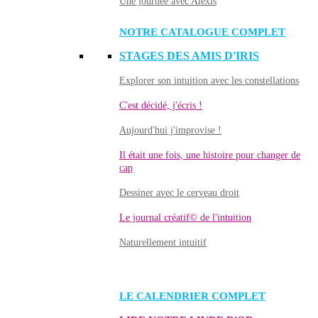
Une journée avec Alexis
NOTRE CATALOGUE COMPLET
STAGES DES AMIS D'IRIS
Explorer son intuition avec les constellations
C'est décidé, j'écris !
Aujourd'hui j'improvise !
Il était une fois, une histoire pour changer de
cap
Dessiner avec le cerveau droit
Le journal créatif© de l'intuition
Naturellement intuitif
LE CALENDRIER COMPLET