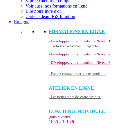
Voir le calendrier complet
Voir aussi nos formations en ligne
Lire notre livre d'or
Carte cadeau iRiS Intuition
En ligne
FORMATIONS EN LIGNE
- Développez votre intuition - Niveau 1
Prochaine visioconférence : 16 septembre
- Développez votre intuition - Niveau 2
- Développez votre intuition - Niveau 3
- Prenez contact avec votre intuition
ATELIER EN LIGNE
- Les petits mots de votre histoire
COACHING INDIVIDUEL
(tous niveaux)
1h30
-
3
1h30
x