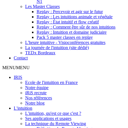
N1
Les Master Classes
Replay : Percevoir et agir sur le futur
Replay : Les intuitions animale et végétale
Replay : État intuitif et flow créatif
Replay : Comment être sûr de nos intuitions
Replay : Intuition et domaine judiciaire
Pack 5 master classes en replay
L'heure intuitive - Visioconférences gratuites
La journée de l'intuition (site dédié)
TEDx Bordeaux
Contact
MENU
MENU
IRIS
Ecole de l'intuition en France
Notre équipe
iRiS recrute
Nos références
Notre blog
L'intuition
L'intuition, qu'est ce que c'est ?
Ses applications et usages
La technique du Remote Viewing