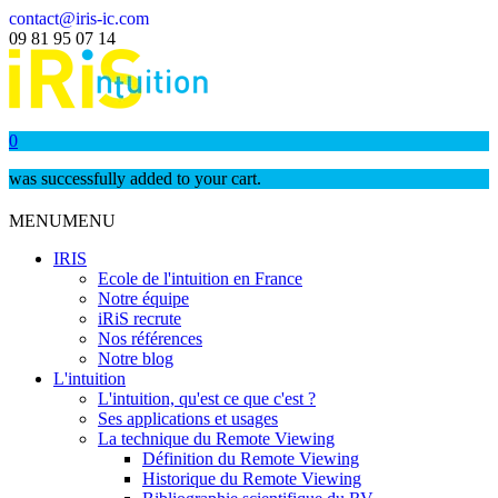
contact@iris-ic.com
09 81 95 07 14
0
was successfully added to your cart.
MENU
MENU
IRIS
Ecole de l'intuition en France
Notre équipe
iRiS recrute
Nos références
Notre blog
L'intuition
L'intuition, qu'est ce que c'est ?
Ses applications et usages
La technique du Remote Viewing
Définition du Remote Viewing
Historique du Remote Viewing