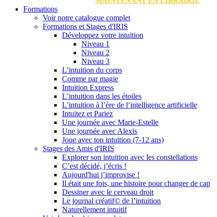
MAINTENANT EN LIBRAIRIE
Formations
Voir notre catalogue complet
Formations et Stages d'IRIS
Développez votre intuition
Niveau 1
Niveau 2
Niveau 3
L’intuition du corps
Comme par magie
Intuition Express
L’intuition dans les étoiles
L’intuition à l’ère de l’intelligence artificielle
Intuitez et Pariez
Une journée avec Marie-Estelle
Une journée avec Alexis
Joue avec ton intuition (7-12 ans)
Stages des Amis d'IRIS
Explorer son intuition avec les constellations
C’est décidé, j’écris !
Aujourd'hui j’improvise !
Il était une fois, une histoire pour changer de cap
Dessiner avec le cerveau droit
Le journal créatif© de l’intuition
Naturellement intuitif