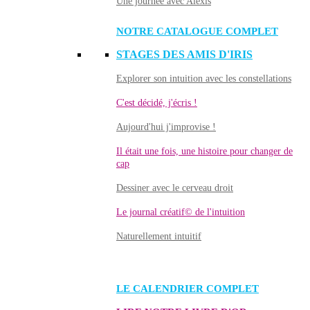
Une journée avec Alexis
NOTRE CATALOGUE COMPLET
STAGES DES AMIS D'IRIS
Explorer son intuition avec les constellations
C'est décidé, j'écris !
Aujourd'hui j'improvise !
Il était une fois, une histoire pour changer de
cap
Dessiner avec le cerveau droit
Le journal créatif© de l'intuition
Naturellement intuitif
LE CALENDRIER COMPLET