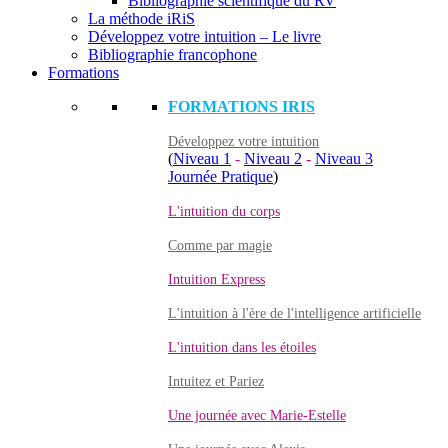
Bibliographie scientifique du RV
La méthode iRiS
Développez votre intuition – Le livre
Bibliographie francophone
Formations
FORMATIONS IRIS
Développez votre intuition
(
Niveau 1
-
Niveau 2
-
Niveau 3
Journée Pratique
)
L'intuition du corps
Comme par magie
Intuition Express
L'intuition à l'ère de l'intelligence artificielle
L'intuition dans les étoiles
Intuitez et Pariez
Une journée avec Marie-Estelle