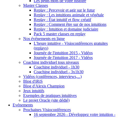
Les petits mots de votre histoire
Master Classes
Replay : Percevoir et agir sur le futur
Replay : Les intuitions animale et végétale
Replay : État intuitif et flow créatif
Replay : Comment être sur de nos intuitions
Replay : Intuition et domaine judiciaire
Pack 5 master classes en replay
Nos événements en ligne
L'heure intuitive - Visioconférences gratuites
(replays)
Journée de l'intuition 2015 - Vidéos
Journée de l'intuition 2017 - Vidéos
Coaching individuel tous niveaux
Coaching individuel - 1h30
Coaching individuel - 3x1h30
Vidéos (conférences, interviews,...)
Blog d'iRiS
Blog d'Alexis Champion
Jeux intuitifs
Exemples de pratiques intuitives
Le projet Oracle (site dédié)
Evénements
Prochaines Visioconférences
16 septembre 2026 - Développez votre intuition -