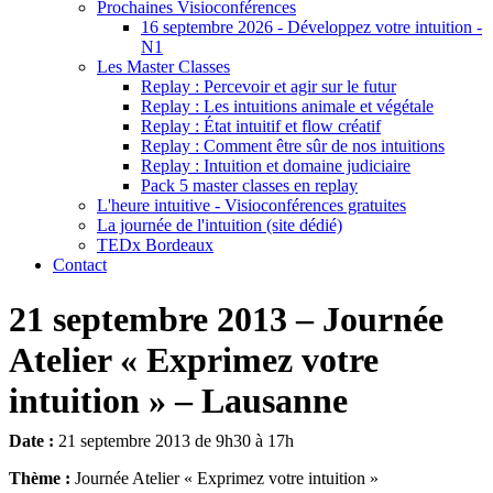
Prochaines Visioconférences
16 septembre 2026 - Développez votre intuition -
N1
Les Master Classes
Replay : Percevoir et agir sur le futur
Replay : Les intuitions animale et végétale
Replay : État intuitif et flow créatif
Replay : Comment être sûr de nos intuitions
Replay : Intuition et domaine judiciaire
Pack 5 master classes en replay
L'heure intuitive - Visioconférences gratuites
La journée de l'intuition (site dédié)
TEDx Bordeaux
Contact
21 septembre 2013 – Journée
Atelier « Exprimez votre
intuition » – Lausanne
Date :
21 septembre 2013 de 9h30 à 17h
Thème :
Journée Atelier « Exprimez votre intuition »