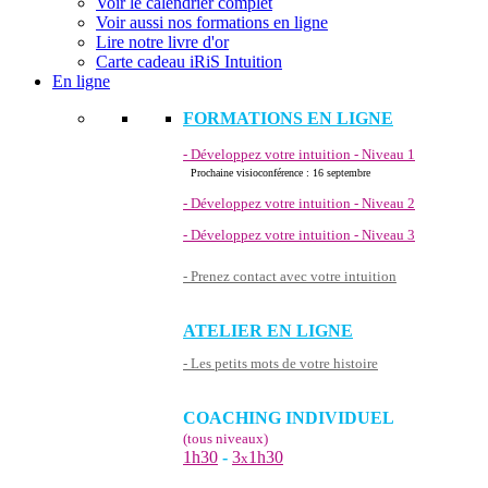
Voir le calendrier complet
Voir aussi nos formations en ligne
Lire notre livre d'or
Carte cadeau iRiS Intuition
En ligne
FORMATIONS EN LIGNE
- Développez votre intuition - Niveau 1
Prochaine visioconférence : 16 septembre
- Développez votre intuition - Niveau 2
- Développez votre intuition - Niveau 3
- Prenez contact avec votre intuition
ATELIER EN LIGNE
- Les petits mots de votre histoire
COACHING INDIVIDUEL
(tous niveaux)
1h30
-
3
1h30
x