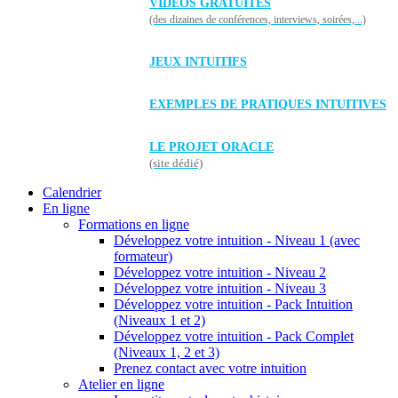
VIDÉOS GRATUITES
(des dizaines de conférences, interviews, soirées,...)
JEUX INTUITIFS
EXEMPLES DE PRATIQUES INTUITIVES
LE PROJET ORACLE
(site dédié)
Calendrier
En ligne
Formations en ligne
Développez votre intuition - Niveau 1 (avec
formateur)
Développez votre intuition - Niveau 2
Développez votre intuition - Niveau 3
Développez votre intuition - Pack Intuition
(Niveaux 1 et 2)
Développez votre intuition - Pack Complet
(Niveaux 1, 2 et 3)
Prenez contact avec votre intuition
Atelier en ligne