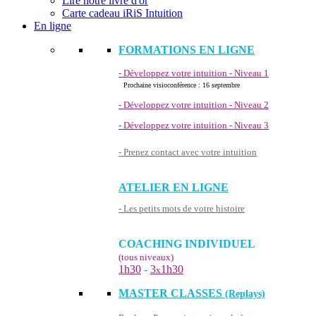
Lire notre livre d'or
Carte cadeau iRiS Intuition
En ligne
FORMATIONS EN LIGNE
- Développez votre intuition - Niveau 1
Prochaine visioconférence : 16 septembre
- Développez votre intuition - Niveau 2
- Développez votre intuition - Niveau 3
- Prenez contact avec votre intuition
ATELIER EN LIGNE
- Les petits mots de votre histoire
COACHING INDIVIDUEL
(tous niveaux)
1h30
-
3
1h30
x
MASTER CLASSES
(Replays)