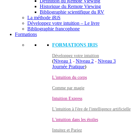
Définition du Remote Viewing
Historique du Remote Viewing
Bibliographie scientifique du RV
La méthode iRiS
Développez votre intuition – Le livre
Bibliographie francophone
Formations
FORMATIONS IRIS
Développez votre intuition
(
Niveau 1
-
Niveau 2
-
Niveau 3
Journée Pratique
)
L'intuition du corps
Comme par magie
Intuition Express
L'intuition à l'ère de l'intelligence artificielle
L'intuition dans les étoiles
Intuitez et Pariez