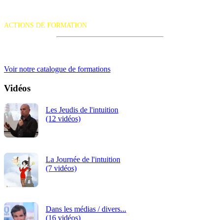
La certification qualité a été délivrée au titre de la catégorie d'action
suivante :
ACTIONS DE FORMATION
iRiS Intuition est un organisme de formation professionnelle
continue.
Voir notre catalogue de formations
Vidéos
Les Jeudis de l'intuition
(12 vidéos)
La Journée de l'intuition
(7 vidéos)
Dans les médias / divers...
(16 vidéos)