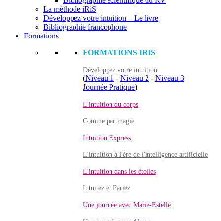
Bibliographie scientifique du RV
La méthode iRiS
Développez votre intuition – Le livre
Bibliographie francophone
Formations
FORMATIONS IRIS
Développez votre intuition
(
Niveau 1
-
Niveau 2
-
Niveau 3
Journée Pratique
)
L'intuition du corps
Comme par magie
Intuition Express
L'intuition à l'ère de l'intelligence artificielle
L'intuition dans les étoiles
Intuitez et Pariez
Une journée avec Marie-Estelle