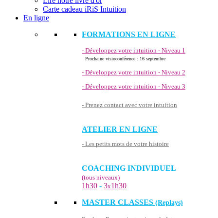
Lire notre livre d'or
Carte cadeau iRiS Intuition
En ligne
FORMATIONS EN LIGNE
- Développez votre intuition - Niveau 1
Prochaine visioconférence : 16 septembre
- Développez votre intuition - Niveau 2
- Développez votre intuition - Niveau 3
- Prenez contact avec votre intuition
ATELIER EN LIGNE
- Les petits mots de votre histoire
COACHING INDIVIDUEL
(tous niveaux)
1h30
-
3
1h30
x
MASTER CLASSES
(Replays)