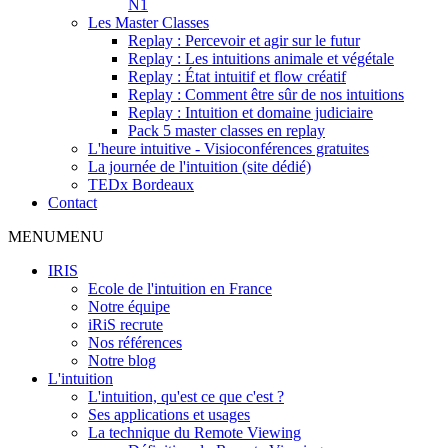
N1
Les Master Classes
Replay : Percevoir et agir sur le futur
Replay : Les intuitions animale et végétale
Replay : État intuitif et flow créatif
Replay : Comment être sûr de nos intuitions
Replay : Intuition et domaine judiciaire
Pack 5 master classes en replay
L'heure intuitive - Visioconférences gratuites
La journée de l'intuition (site dédié)
TEDx Bordeaux
Contact
MENU
MENU
IRIS
Ecole de l'intuition en France
Notre équipe
iRiS recrute
Nos références
Notre blog
L'intuition
L'intuition, qu'est ce que c'est ?
Ses applications et usages
La technique du Remote Viewing