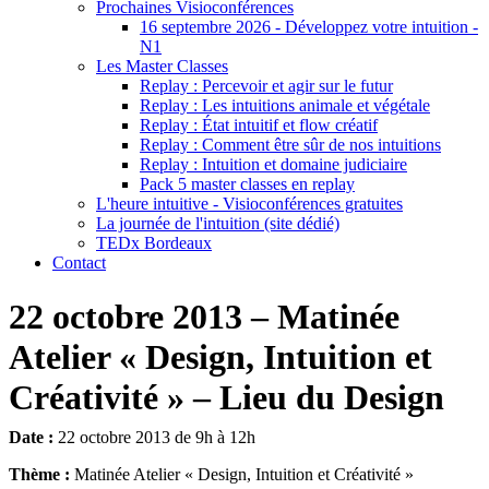
Prochaines Visioconférences
16 septembre 2026 - Développez votre intuition -
N1
Les Master Classes
Replay : Percevoir et agir sur le futur
Replay : Les intuitions animale et végétale
Replay : État intuitif et flow créatif
Replay : Comment être sûr de nos intuitions
Replay : Intuition et domaine judiciaire
Pack 5 master classes en replay
L'heure intuitive - Visioconférences gratuites
La journée de l'intuition (site dédié)
TEDx Bordeaux
Contact
22 octobre 2013 – Matinée
Atelier « Design, Intuition et
Créativité » – Lieu du Design
Date :
22 octobre 2013 de 9h à 12h
Thème :
Matinée Atelier « Design, Intuition et Créativité »