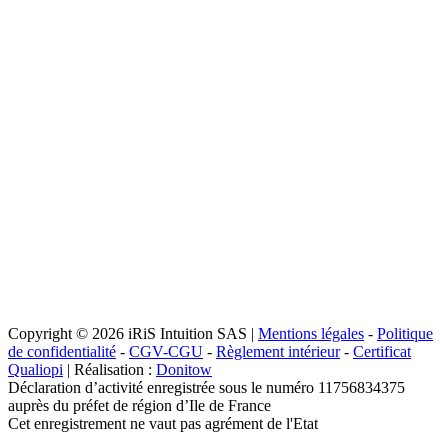
Copyright © 2026 iRiS Intuition SAS |
Mentions légales
-
Politique
de confidentialité
-
CGV-CGU
-
Règlement intérieur
-
Certificat
Qualiopi
| Réalisation :
Donitow
Déclaration d’activité enregistrée sous le numéro 11756834375
auprès du préfet de région d’Ile de France
Cet enregistrement ne vaut pas agrément de l'Etat