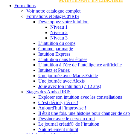
MAINTENANT EN LIBRAIRIE
Formations
Voir notre catalogue complet
Formations et Stages d'IRIS
Développez votre intuition
Niveau 1
Niveau 2
Niveau 3
L’intuition du corps
Comme par magie
Intuition Express
L’intuition dans les étoiles
L’intuition à l’ère de l’intelligence artificielle
Intuitez et Pariez
Une journée avec Marie-Estelle
Une journée avec Alexis
Joue avec ton intuition (7-12 ans)
Stages des Amis d'IRIS
Explorer son intuition avec les constellations
C’est décidé, j’écris !
Aujourd'hui j’improvise !
Il était une fois, une histoire pour changer de cap
Dessiner avec le cerveau droit
Le journal créatif© de l’intuition
Naturellement intuitif