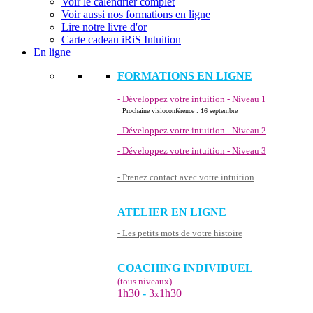
Voir le calendrier complet
Voir aussi nos formations en ligne
Lire notre livre d'or
Carte cadeau iRiS Intuition
En ligne
FORMATIONS EN LIGNE
- Développez votre intuition - Niveau 1
Prochaine visioconférence : 16 septembre
- Développez votre intuition - Niveau 2
- Développez votre intuition - Niveau 3
- Prenez contact avec votre intuition
ATELIER EN LIGNE
- Les petits mots de votre histoire
COACHING INDIVIDUEL
(tous niveaux)
1h30
-
3
1h30
x