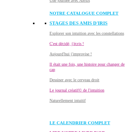
Une journée avec Alexis
NOTRE CATALOGUE COMPLET
STAGES DES AMIS D'IRIS
Explorer son intuition avec les constellations
C'est décidé, j'écris !
Aujourd'hui j'improvise !
Il était une fois, une histoire pour changer de
cap
Dessiner avec le cerveau droit
Le journal créatif© de l'intuition
Naturellement intuitif
LE CALENDRIER COMPLET