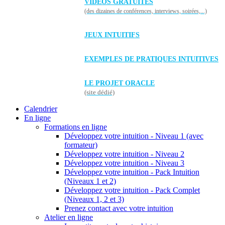
VIDÉOS GRATUITES
(des dizaines de conférences, interviews, soirées,...)
JEUX INTUITIFS
EXEMPLES DE PRATIQUES INTUITIVES
LE PROJET ORACLE
(site dédié)
Calendrier
En ligne
Formations en ligne
Développez votre intuition - Niveau 1 (avec
formateur)
Développez votre intuition - Niveau 2
Développez votre intuition - Niveau 3
Développez votre intuition - Pack Intuition
(Niveaux 1 et 2)
Développez votre intuition - Pack Complet
(Niveaux 1, 2 et 3)
Prenez contact avec votre intuition
Atelier en ligne