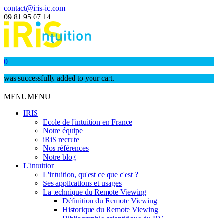
contact@iris-ic.com
09 81 95 07 14
0
was successfully added to your cart.
MENU
MENU
IRIS
Ecole de l'intuition en France
Notre équipe
iRiS recrute
Nos références
Notre blog
L'intuition
L'intuition, qu'est ce que c'est ?
Ses applications et usages
La technique du Remote Viewing
Définition du Remote Viewing
Historique du Remote Viewing