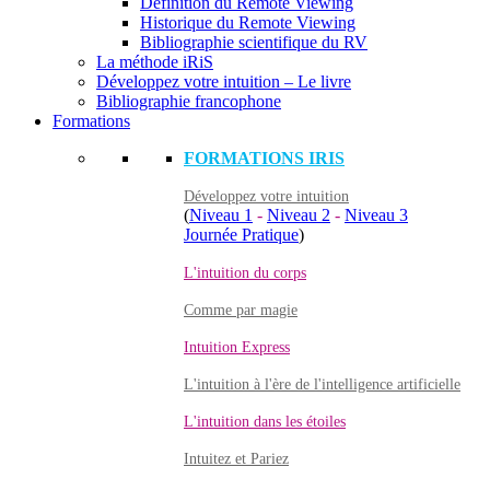
Définition du Remote Viewing
Historique du Remote Viewing
Bibliographie scientifique du RV
La méthode iRiS
Développez votre intuition – Le livre
Bibliographie francophone
Formations
FORMATIONS IRIS
Développez votre intuition
(
Niveau 1
-
Niveau 2
-
Niveau 3
Journée Pratique
)
L'intuition du corps
Comme par magie
Intuition Express
L'intuition à l'ère de l'intelligence artificielle
L'intuition dans les étoiles
Intuitez et Pariez