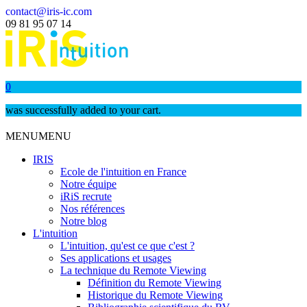
contact@iris-ic.com
09 81 95 07 14
0
was successfully added to your cart.
MENU
MENU
IRIS
Ecole de l'intuition en France
Notre équipe
iRiS recrute
Nos références
Notre blog
L'intuition
L'intuition, qu'est ce que c'est ?
Ses applications et usages
La technique du Remote Viewing
Définition du Remote Viewing
Historique du Remote Viewing