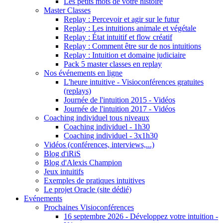
Les petits mots de votre histoire
Master Classes
Replay : Percevoir et agir sur le futur
Replay : Les intuitions animale et végétale
Replay : État intuitif et flow créatif
Replay : Comment être sur de nos intuitions
Replay : Intuition et domaine judiciaire
Pack 5 master classes en replay
Nos événements en ligne
L'heure intuitive - Visioconférences gratuites
(replays)
Journée de l'intuition 2015 - Vidéos
Journée de l'intuition 2017 - Vidéos
Coaching individuel tous niveaux
Coaching individuel - 1h30
Coaching individuel - 3x1h30
Vidéos (conférences, interviews,...)
Blog d'iRiS
Blog d'Alexis Champion
Jeux intuitifs
Exemples de pratiques intuitives
Le projet Oracle (site dédié)
Evénements
Prochaines Visioconférences
16 septembre 2026 - Développez votre intuition -