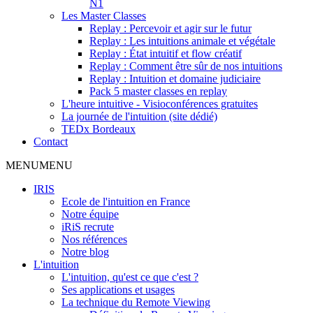
N1
Les Master Classes
Replay : Percevoir et agir sur le futur
Replay : Les intuitions animale et végétale
Replay : État intuitif et flow créatif
Replay : Comment être sûr de nos intuitions
Replay : Intuition et domaine judiciaire
Pack 5 master classes en replay
L'heure intuitive - Visioconférences gratuites
La journée de l'intuition (site dédié)
TEDx Bordeaux
Contact
MENU
MENU
IRIS
Ecole de l'intuition en France
Notre équipe
iRiS recrute
Nos références
Notre blog
L'intuition
L'intuition, qu'est ce que c'est ?
Ses applications et usages
La technique du Remote Viewing