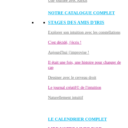
Une journée avec Alexis
NOTRE CATALOGUE COMPLET
STAGES DES AMIS D'IRIS
Explorer son intuition avec les constellations
C'est décidé, j'écris !
Aujourd'hui j'improvise !
Il était une fois, une histoire pour changer de
cap
Dessiner avec le cerveau droit
Le journal créatif© de l'intuition
Naturellement intuitif
LE CALENDRIER COMPLET