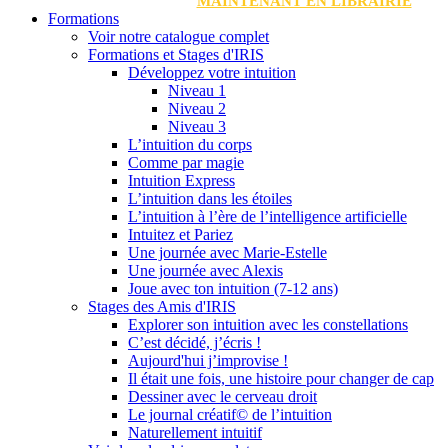
MAINTENANT EN LIBRAIRIE
Formations
Voir notre catalogue complet
Formations et Stages d'IRIS
Développez votre intuition
Niveau 1
Niveau 2
Niveau 3
L’intuition du corps
Comme par magie
Intuition Express
L’intuition dans les étoiles
L’intuition à l’ère de l’intelligence artificielle
Intuitez et Pariez
Une journée avec Marie-Estelle
Une journée avec Alexis
Joue avec ton intuition (7-12 ans)
Stages des Amis d'IRIS
Explorer son intuition avec les constellations
C’est décidé, j’écris !
Aujourd'hui j’improvise !
Il était une fois, une histoire pour changer de cap
Dessiner avec le cerveau droit
Le journal créatif© de l’intuition
Naturellement intuitif