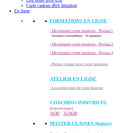
Lire notre livre d'or
Carte cadeau iRiS Intuition
En ligne
FORMATIONS EN LIGNE
- Développez votre intuition - Niveau 1
Prochaine visioconférence : 16 septembre
- Développez votre intuition - Niveau 2
- Développez votre intuition - Niveau 3
- Prenez contact avec votre intuition
ATELIER EN LIGNE
- Les petits mots de votre histoire
COACHING INDIVIDUEL
(tous niveaux)
1h30
-
3
1h30
x
MASTER CLASSES
(Replays)