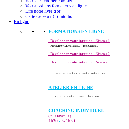
Voir le calendrier complet
Voir aussi nos formations en ligne
Lire notre livre d'or
Carte cadeau iRiS Intuition
En ligne
FORMATIONS EN LIGNE
- Développez votre intuition - Niveau 1
Prochaine visioconférence : 16 septembre
- Développez votre intuition - Niveau 2
- Développez votre intuition - Niveau 3
- Prenez contact avec votre intuition
ATELIER EN LIGNE
- Les petits mots de votre histoire
COACHING INDIVIDUEL
(tous niveaux)
1h30
-
3
1h30
x