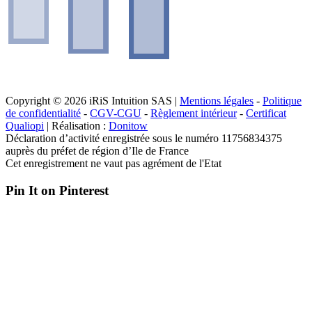
Copyright © 2026 iRiS Intuition SAS |
Mentions légales
-
Politique
de confidentialité
-
CGV-CGU
-
Règlement intérieur
-
Certificat
Qualiopi
| Réalisation :
Donitow
Déclaration d’activité enregistrée sous le numéro 11756834375
auprès du préfet de région d’Ile de France
Cet enregistrement ne vaut pas agrément de l'Etat
Pin It on Pinterest