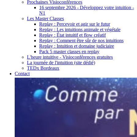
Prochaines Visioconférences
16 septembre 2026 - Développez votre intuition -
N1
Les Master Classes
Replay : Percevoir et agir sur le futur
Replay : Les intuitions animale et végétale
Replay : État intuitif et flow créatif
Replay : Comment être sûr de nos intuitions
Replay : Intuition et domaine judiciaire
Pack 5 master classes en replay
L'heure intuitive - Visioconférences gratuites
La journée de l'intuition (site dédié)
TEDx Bordeaux
Contact