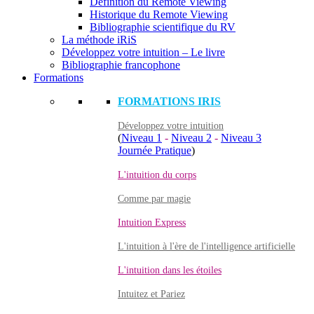
Définition du Remote Viewing
Historique du Remote Viewing
Bibliographie scientifique du RV
La méthode iRiS
Développez votre intuition – Le livre
Bibliographie francophone
Formations
FORMATIONS IRIS
Développez votre intuition
(
Niveau 1
-
Niveau 2
-
Niveau 3
Journée Pratique
)
L'intuition du corps
Comme par magie
Intuition Express
L'intuition à l'ère de l'intelligence artificielle
L'intuition dans les étoiles
Intuitez et Pariez