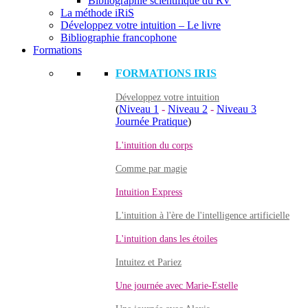
Bibliographie scientifique du RV
La méthode iRiS
Développez votre intuition – Le livre
Bibliographie francophone
Formations
FORMATIONS IRIS
Développez votre intuition
(
Niveau 1
-
Niveau 2
-
Niveau 3
Journée Pratique
)
L'intuition du corps
Comme par magie
Intuition Express
L'intuition à l'ère de l'intelligence artificielle
L'intuition dans les étoiles
Intuitez et Pariez
Une journée avec Marie-Estelle