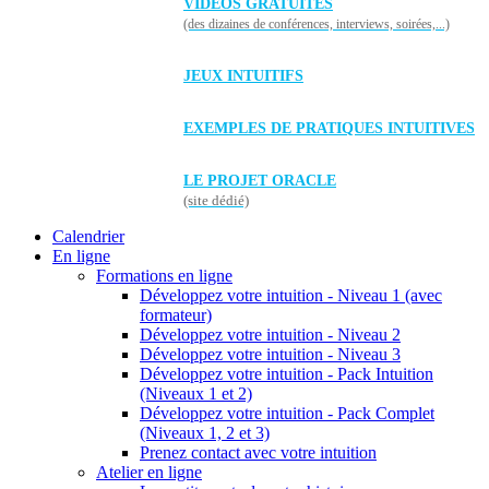
VIDÉOS GRATUITES
(des dizaines de conférences, interviews, soirées,...)
JEUX INTUITIFS
EXEMPLES DE PRATIQUES INTUITIVES
LE PROJET ORACLE
(site dédié)
Calendrier
En ligne
Formations en ligne
Développez votre intuition - Niveau 1 (avec
formateur)
Développez votre intuition - Niveau 2
Développez votre intuition - Niveau 3
Développez votre intuition - Pack Intuition
(Niveaux 1 et 2)
Développez votre intuition - Pack Complet
(Niveaux 1, 2 et 3)
Prenez contact avec votre intuition
Atelier en ligne