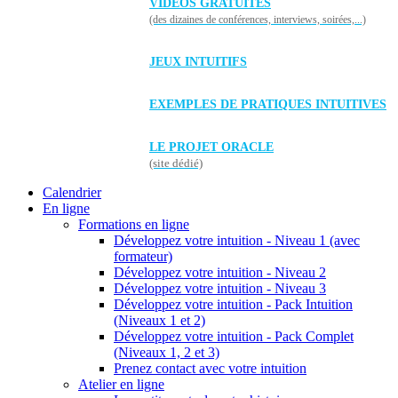
VIDÉOS GRATUITES
(des dizaines de conférences, interviews, soirées,...)
JEUX INTUITIFS
EXEMPLES DE PRATIQUES INTUITIVES
LE PROJET ORACLE
(site dédié)
Calendrier
En ligne
Formations en ligne
Développez votre intuition - Niveau 1 (avec
formateur)
Développez votre intuition - Niveau 2
Développez votre intuition - Niveau 3
Développez votre intuition - Pack Intuition
(Niveaux 1 et 2)
Développez votre intuition - Pack Complet
(Niveaux 1, 2 et 3)
Prenez contact avec votre intuition
Atelier en ligne