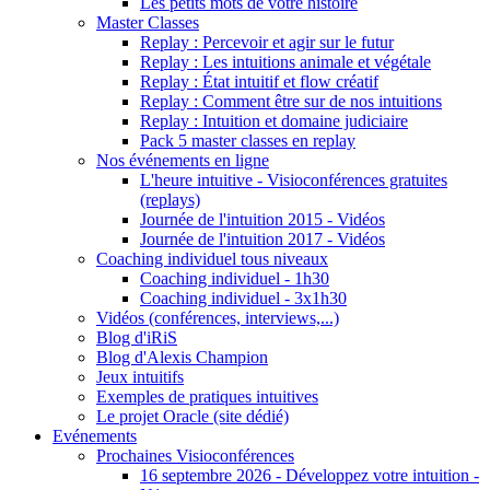
Les petits mots de votre histoire
Master Classes
Replay : Percevoir et agir sur le futur
Replay : Les intuitions animale et végétale
Replay : État intuitif et flow créatif
Replay : Comment être sur de nos intuitions
Replay : Intuition et domaine judiciaire
Pack 5 master classes en replay
Nos événements en ligne
L'heure intuitive - Visioconférences gratuites
(replays)
Journée de l'intuition 2015 - Vidéos
Journée de l'intuition 2017 - Vidéos
Coaching individuel tous niveaux
Coaching individuel - 1h30
Coaching individuel - 3x1h30
Vidéos (conférences, interviews,...)
Blog d'iRiS
Blog d'Alexis Champion
Jeux intuitifs
Exemples de pratiques intuitives
Le projet Oracle (site dédié)
Evénements
Prochaines Visioconférences
16 septembre 2026 - Développez votre intuition -