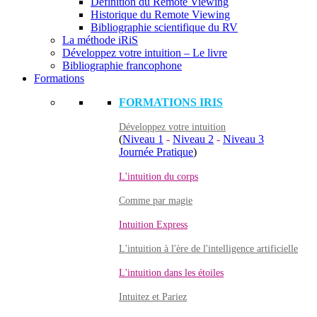
Définition du Remote Viewing
Historique du Remote Viewing
Bibliographie scientifique du RV
La méthode iRiS
Développez votre intuition – Le livre
Bibliographie francophone
Formations
FORMATIONS IRIS
Développez votre intuition
(
Niveau 1
-
Niveau 2
-
Niveau 3
Journée Pratique
)
L'intuition du corps
Comme par magie
Intuition Express
L'intuition à l'ère de l'intelligence artificielle
L'intuition dans les étoiles
Intuitez et Pariez