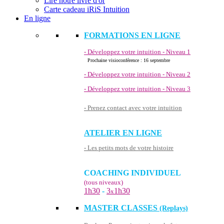
Lire notre livre d'or
Carte cadeau iRiS Intuition
En ligne
FORMATIONS EN LIGNE
- Développez votre intuition - Niveau 1
Prochaine visioconférence : 16 septembre
- Développez votre intuition - Niveau 2
- Développez votre intuition - Niveau 3
- Prenez contact avec votre intuition
ATELIER EN LIGNE
- Les petits mots de votre histoire
COACHING INDIVIDUEL
(tous niveaux)
1h30
-
3
1h30
x
MASTER CLASSES
(Replays)