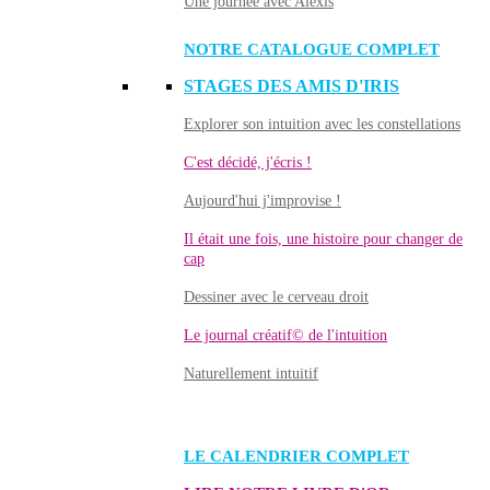
Une journée avec Alexis
NOTRE CATALOGUE COMPLET
STAGES DES AMIS D'IRIS
Explorer son intuition avec les constellations
C'est décidé, j'écris !
Aujourd'hui j'improvise !
Il était une fois, une histoire pour changer de
cap
Dessiner avec le cerveau droit
Le journal créatif© de l'intuition
Naturellement intuitif
LE CALENDRIER COMPLET