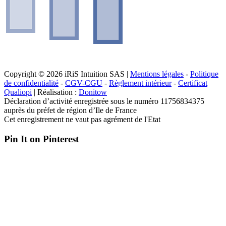
Copyright © 2026 iRiS Intuition SAS |
Mentions légales
-
Politique
de confidentialité
-
CGV-CGU
-
Règlement intérieur
-
Certificat
Qualiopi
| Réalisation :
Donitow
Déclaration d’activité enregistrée sous le numéro 11756834375
auprès du préfet de région d’Ile de France
Cet enregistrement ne vaut pas agrément de l'Etat
Pin It on Pinterest