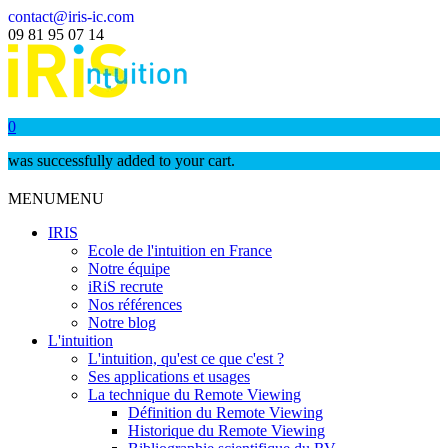
contact@iris-ic.com
09 81 95 07 14
0
was successfully added to your cart.
MENU
MENU
IRIS
Ecole de l'intuition en France
Notre équipe
iRiS recrute
Nos références
Notre blog
L'intuition
L'intuition, qu'est ce que c'est ?
Ses applications et usages
La technique du Remote Viewing
Définition du Remote Viewing
Historique du Remote Viewing