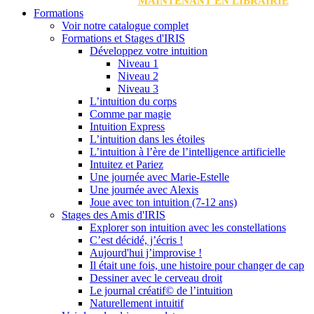
MAINTENANT EN LIBRAIRIE
Formations
Voir notre catalogue complet
Formations et Stages d'IRIS
Développez votre intuition
Niveau 1
Niveau 2
Niveau 3
L’intuition du corps
Comme par magie
Intuition Express
L’intuition dans les étoiles
L’intuition à l’ère de l’intelligence artificielle
Intuitez et Pariez
Une journée avec Marie-Estelle
Une journée avec Alexis
Joue avec ton intuition (7-12 ans)
Stages des Amis d'IRIS
Explorer son intuition avec les constellations
C’est décidé, j’écris !
Aujourd'hui j’improvise !
Il était une fois, une histoire pour changer de cap
Dessiner avec le cerveau droit
Le journal créatif© de l’intuition
Naturellement intuitif