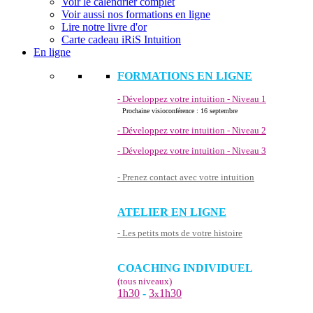
Voir le calendrier complet
Voir aussi nos formations en ligne
Lire notre livre d'or
Carte cadeau iRiS Intuition
En ligne
FORMATIONS EN LIGNE
- Développez votre intuition - Niveau 1
Prochaine visioconférence : 16 septembre
- Développez votre intuition - Niveau 2
- Développez votre intuition - Niveau 3
- Prenez contact avec votre intuition
ATELIER EN LIGNE
- Les petits mots de votre histoire
COACHING INDIVIDUEL
(tous niveaux)
1h30
-
3
1h30
x