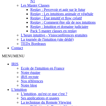
N1
Les Master Classes
Replay : Percevoir et agir sur le futur
Replay : Les intuitions animale et végétale
Replay : État intuitif et flow créatif
Replay : Comment être sûr de nos intuitions
Replay : Intuition et domaine judiciaire
Pack 5 master classes en replay
L'heure intuitive - Visioconférences gratuites
La journée de l'intuition (site dédié)
TEDx Bordeaux
Contact
MENU
MENU
IRIS
Ecole de l'intuition en France
Notre équipe
iRiS recrute
Nos références
Notre blog
L'intuition
L'intuition, qu'est ce que c'est ?
Ses applications et usages
La technique du Remote Viewing