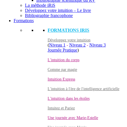
Bibliographie scientifique du RV
La méthode iRiS
Développez votre intuition – Le livre
Bibliographie francophone
Formations
FORMATIONS IRIS
Développez votre intuition
(
Niveau 1
-
Niveau 2
-
Niveau 3
Journée Pratique
)
L'intuition du corps
Comme par magie
Intuition Express
L'intuition à l'ère de l'intelligence artificielle
L'intuition dans les étoiles
Intuitez et Pariez
Une journée avec Marie-Estelle